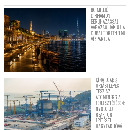
80 MILLIÓ
DIRHAMOS
BERUHÁZÁSSAL
VARÁZSOLJÁK ÚJJÁ
DUBAI TÖRTÉNELMI
VÍZPARTJÁT
KÍNA ÚJABB
ÓRIÁSI LÉPÉST
TESZ AZ
ATOMENERGIA
FEJLESZTÉSÉBEN:
NYOLC ÚJ
REAKTOR
ÉPÍTÉSÉT
HAGYTÁK JÓVÁ