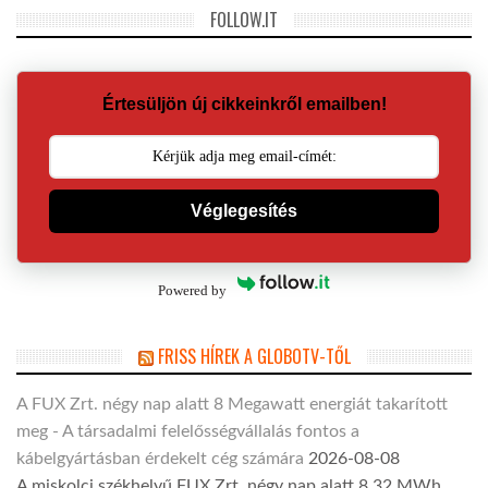
FOLLOW.IT
Értesüljön új cikkeinkről emailben!
Véglegesítés
Powered by
FRISS HÍREK A GLOBOTV-TŐL
A FUX Zrt. négy nap alatt 8 Megawatt energiát takarított
meg - A társadalmi felelősségvállalás fontos a
kábelgyártásban érdekelt cég számára
2026-08-08
A miskolci székhelyű FUX Zrt. négy nap alatt 8,32 MWh