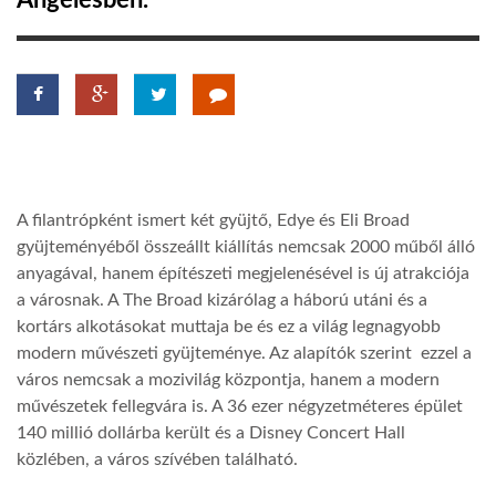
Angelesben.
TROPICALMAGAZIN
GLOBOTV
AFRIKA TUDÁSTÁR
A filantrópként ismert két gyüjtő, Edye és Eli Broad
gyüjteményéből összeállt kiállítás nemcsak 2000 műből álló
A NAP SZÉPE
anyagával, hanem építészeti megjelenésével is új atrakciója
a városnak. A The Broad kizárólag a háború utáni és a
kortárs alkotásokat muttaja be és ez a világ legnagyobb
LINKTR.EE
modern művészeti gyüjteménye. Az alapítók szerint ezzel a
város nemcsak a mozivilág központja, hanem a modern
GLOBOZSARU
művészetek fellegvára is. A 36 ezer négyzetméteres épület
140 millió dollárba került és a Disney Concert Hall
közlében, a város szívében található.
DOBRAVERO.HU