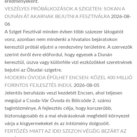
eredményeként.
VESZÉLYES PRÓBÁLKOZÁSOK A SZIGETEN: SOKAN A
DUNÁN ÁT AKARNAK BEJUTNI A FESZTIVÁLRA
2026-08-
06
A Sziget Fesztivál minden évben több százezer látogatót
vonz, azonban nem mindenki a hivatalos bejáratokon
keresztül próbál eljutni a rendezvény területére. A szervezők
szerint évről évre előfordul, hogy egyesek a Dunán
keresztül, úszva vagy különféle vízi eszközökkel szeretnének
bejutni az Óbudai-szigetre.
MODERN ÓVODA ÉPÜLHET ENCSEN: KÖZEL 400 MILLIÓ
FORINTOS FEJLESZTÉS INDUL
2026-08-05
Jelentős beruházás veszi kezdetét Encsen, ahol teljesen
megújul a Csoda-Vár Óvoda és Bölcsőde 2. számú
tagintézménye. A fejlesztés célja, hogy korszerűbb,
biztonságosabb és a mai elvárásoknak megfelelő környezet
várja a kisgyermekeket és az intézmény dolgozóit.
FERTŐZÉS MIATT AZ IDEI SZEZON VÉGÉIG BEZÁRT AZ