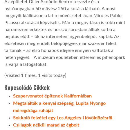
Az épületet Diller Scofidio Renfro tervezte és a
nyitóanyagban 60 művész 250 alkotása látható. A most
LATIMO.HU
megnyílt kiállításon a latin művészetet Joan Miró és Pablo
Picasso alkotásai képviselik. Már a megnyitásra is több mint
háromezren érkeztek és hosszú sorokban álltak sorba a
GLOBOBOOK
bejutás előtt – ők az interneten ingyenbelépőt kaptak. Az
előzetesen megrendelt belőpőjegyek már százezer felett
tartanak – az első hónapok idejére ennyien váltottak a
neten jegyet. A múzeum épületében étterem és pihenőpark
is várja a látogatókat.
(Visited 1 times, 1 visits today)
Kapcsolódó Cikkek
Szupervonatot építenek Kaliforniában
Megtalálták a kenyai szépség, Lupita Nyongo
méregdrága ruháját
Sokkoló felvétel egy Los Angeles-i lövöldözésről
Csillagok nélkül marad az égbolt