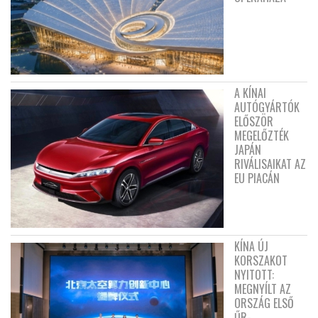
A KÍNAI
AUTÓGYÁRTÓK
ELŐSZÖR
MEGELŐZTÉK
JAPÁN
RIVÁLISAIKAT AZ
EU PIACÁN
KÍNA ÚJ
KORSZAKOT
NYITOTT:
MEGNYÍLT AZ
ORSZÁG ELSŐ
ŰR-