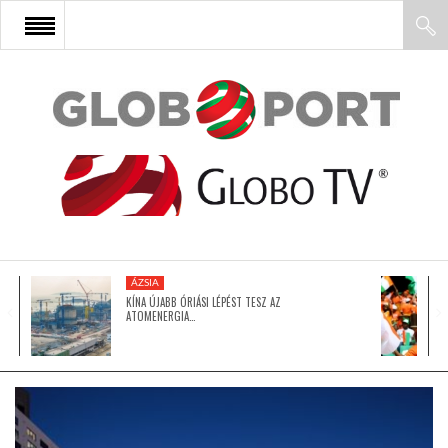
FŐOLDAL
AFRIKA
EURÓPA
ÁZSIA
ÁZSIA
KÍNA ÚJABB ÓRIÁSI LÉPÉST TESZ AZ
ATOMENERGIA…
ÉSZAK-AMERIKA
LATIN-AMERIKA