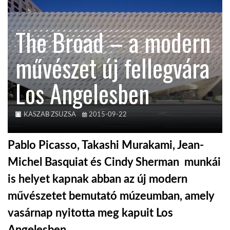
KÖZEL-KELET
The Broad – a modern
művészet új fellegvára
AUSZTRÁLIA
Los Angelesben
A VILÁG ITTHON
KASZAB ZSUZSA
2015-09-22
MÉDIA
Pablo Picasso, Takashi Murakami, Jean-
Michel Basquiat és Cindy Sherman munkái
is helyet kapnak abban az új modern
GLOBOTV BP
művészetet bemutató múzeumban, amely
vasárnap nyitotta meg kapuit Los
HÍR3D