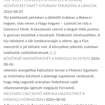
NÖVÉNYZET MIATT GYORSAN TERJEDTEK A LÁNGOK
2026-08-07
Tűz keletkezett pénteken a délelőtti órákban a Bekecsi-
hegyen, más néven a Nagy-hegyen – számolt be róla a
Szerencsi Hírek. A beszámoló szerint a lángok több ponton
is gyorsan terjedtek a kiszáradt, földközeli növényzetben. A
tűz időnként a fák lombkoronáját is elérte, így a füst
messziről is jól látható volt. A környéken jelentős számban
találhatók szőlőültetvények, […]
BŐVÍTENÉ NAPERŐMŰVÉT A MISKOLCI EGYETEM
2026-
08-06
Jelentős energetikai fejlesztést tervez a Miskolci Egyetem:
az intézmény bővítené a jelenlegi napelemes rendszerét,
hogy még nagyobb arányban fedezhesse saját
villamosenergia-igényét megújuló forrásból.
NEGYVEN CSECSEMŐ VÁRJA A HAZAJUTÁST A
MISKOLCI KÓRHÁZBAN
2026-08-06