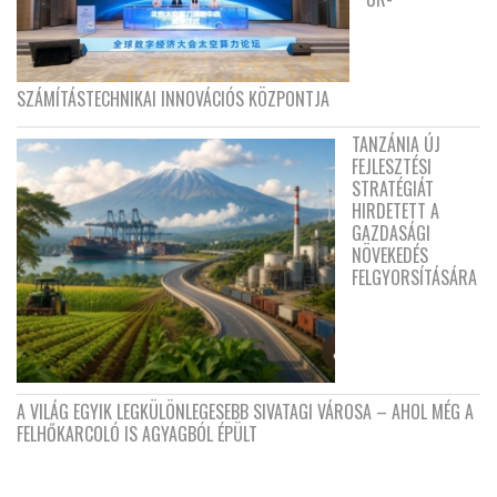
SZÁMÍTÁSTECHNIKAI INNOVÁCIÓS KÖZPONTJA
TANZÁNIA ÚJ
FEJLESZTÉSI
STRATÉGIÁT
HIRDETETT A
GAZDASÁGI
NÖVEKEDÉS
FELGYORSÍTÁSÁRA
A VILÁG EGYIK LEGKÜLÖNLEGESEBB SIVATAGI VÁROSA – AHOL MÉG A
FELHŐKARCOLÓ IS AGYAGBÓL ÉPÜLT