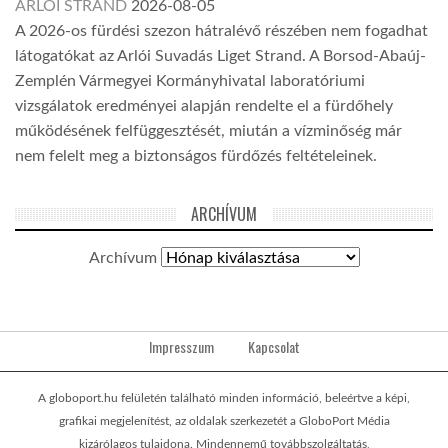
ARLÓI STRAND
2026-08-05
A 2026-os fürdési szezon hátralévő részében nem fogadhat
látogatókat az Arlói Suvadás Liget Strand. A Borsod-Abaúj-
Zemplén Vármegyei Kormányhivatal laboratóriumi
vizsgálatok eredményei alapján rendelte el a fürdőhely
működésének felfüggesztését, miután a vízminőség már
nem felelt meg a biztonságos fürdőzés feltételeinek.
ARCHÍVUM
Archívum
Impresszum
Kapcsolat
A globoport.hu felületén található minden információ, beleértve a képi,
grafikai megjelenítést, az oldalak szerkezetét a GloboPort Média
kizárólagos tulajdona. Mindennemű továbbszolgáltatás,