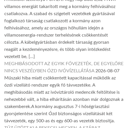
villamos energiát takarított meg a kormány felhívásához
csatlakozva. A szabad és szigetelt vezetékek gyártásával
foglalkozó társaság csatlakozott a kormány azon
felhívásához, amely az országos hőhullám idején a
villamosenergia-rendszer terhelésének csökkentését
célozta. A kábelgyártásban érdekelt társaság gyorsan
reagált a kezdeményezésre, és több olyan intézkedést
vezetett be, […]
MEGHIBÁSODOTT AZ EGYIK FŐVEZETÉK, DE EGYELŐRE
NINCS VESZÉLYBEN ÓZD IVÓVÍZELLÁTÁSA
2026-08-07
Műszaki hiba miatt csökkentett kapacitással működik az
ózdi vízellátó rendszer egyik fő távvezetéke. A
meghibásodás miatt az ivóvíztároló medencék feltöltése is
nehezebbé vált, a hiba elhárításán azonban már dolgoznak a
szakemberek.A kormány augusztus 7-i hőségriasztási
gyorsjelentése szerint Ózd biztonságos vízellátását két
távvezeték, egy 500-as és egy 600-as vezeték biztosítja.
TŰZ ÜTÖTT KI A BEKECSI-HEGYEN, A SZÁRAZ