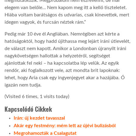
megmutatkozik. Megpróbálom nem észrevenni, de már
elegem van belőle… Nem kapom meg itt a kellő tiszteletet.
Hiába voltam barátságos és udvarias, csak kinevettek, mert
idegen vagyok, és furcsán néztek rám.”
Pedig már 10 éve él Angliában. Nemrégiben azt kérte a
hatóságoktól, hogy hadd újíthassa meg lejárt iráni útlevelét,
de választ nem kapott. Amikor a Londonban újranyílt iráni
nagykövetségen hallottak a helyzetéről, segítséget
ajánlottak fel neki – ha kapcsolatba lép velük. Az egyik
rendőr, aki foglalkozott vele, azt mondta brit lapoknak:
lehet, hogy Aria csak egy ingyenjegyet akar a hazájába. Ő
igazán nem tudja.
(Visited 6 times, 1 visits today)
Kapcsolódó Cikkek
Irán: új kezdet tavasszal
Akár egy festmény: mém lett az újévi bulizásból
Megrohamozták a Csalagutat