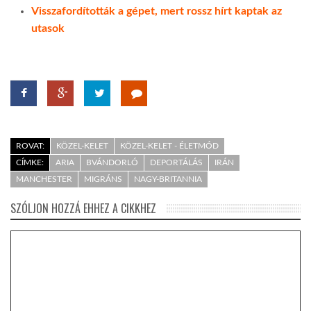
Visszafordították a gépet, mert rossz hírt kaptak az
utasok
ROVAT:
KÖZEL-KELET
KÖZEL-KELET - ÉLETMÓD
CÍMKE:
ARIA
BVÁNDORLÓ
DEPORTÁLÁS
IRÁN
MANCHESTER
MIGRÁNS
NAGY-BRITANNIA
SZÓLJON HOZZÁ EHHEZ A CIKKHEZ