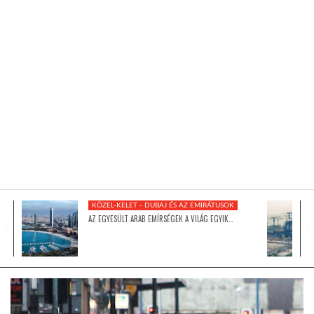
KÖZEL-KELET
AUSZTRÁLIA
A VILÁG ITTHON
MÉDIA
KÖZEL-KELET - DUBAJ ÉS AZ EMIRÁTUSOK
AZ EGYESÜLT ARAB EMÍRSÉGEK A VILÁG EGYIK…
GLOBOTV BP
HÍR3D