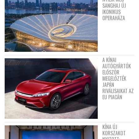
SANGHAJ ÚJ
IKONIKUS
OPERAHÁZA
A KÍNAI
AUTÓGYÁRTÓK
ELŐSZÖR
MEGELŐZTÉK
JAPÁN
RIVÁLISAIKAT AZ
EU PIACÁN
KÍNA ÚJ
KORSZAKOT