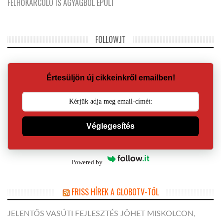
FELHŐKARCOLÓ IS AGYAGBÓL ÉPÜLT
FOLLOW.IT
Értesüljön új cikkeinkről emailben!
Véglegesítés
Powered by
FRISS HÍREK A GLOBOTV-TŐL
JELENTŐS VASÚTI FEJLESZTÉS JÖHET MISKOLCON,