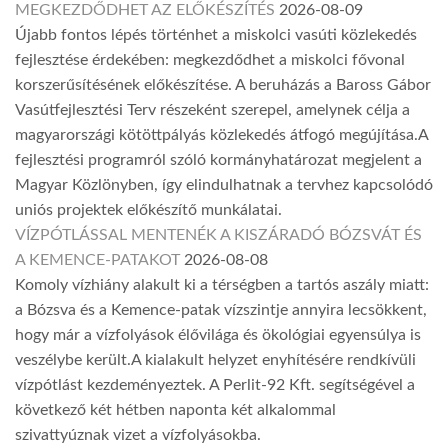
MEGKEZDŐDHET AZ ELŐKÉSZÍTÉS
2026-08-09
Újabb fontos lépés történhet a miskolci vasúti közlekedés
fejlesztése érdekében: megkezdődhet a miskolci fővonal
korszerűsítésének előkészítése. A beruházás a Baross Gábor
Vasútfejlesztési Terv részeként szerepel, amelynek célja a
magyarországi kötöttpályás közlekedés átfogó megújítása.A
fejlesztési programról szóló kormányhatározat megjelent a
Magyar Közlönyben, így elindulhatnak a tervhez kapcsolódó
uniós projektek előkészítő munkálatai.
VÍZPÓTLÁSSAL MENTENÉK A KISZÁRADÓ BÓZSVÁT ÉS
A KEMENCE-PATAKOT
2026-08-08
Komoly vízhiány alakult ki a térségben a tartós aszály miatt:
a Bózsva és a Kemence-patak vízszintje annyira lecsökkent,
hogy már a vízfolyások élővilága és ökológiai egyensúlya is
veszélybe került.A kialakult helyzet enyhítésére rendkívüli
vízpótlást kezdeményeztek. A Perlit-92 Kft. segítségével a
következő két hétben naponta két alkalommal
szivattyúznak vizet a vízfolyásokba.