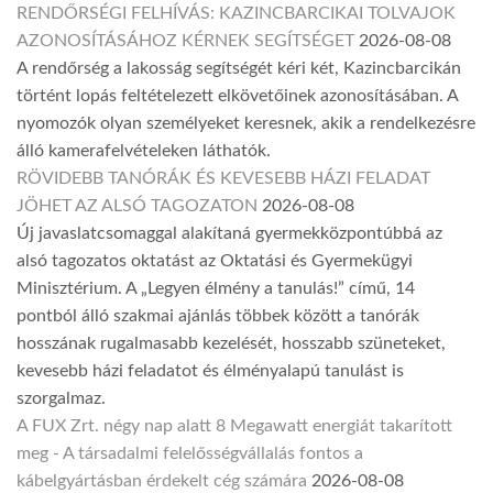
RENDŐRSÉGI FELHÍVÁS: KAZINCBARCIKAI TOLVAJOK
AZONOSÍTÁSÁHOZ KÉRNEK SEGÍTSÉGET
2026-08-08
A rendőrség a lakosság segítségét kéri két, Kazincbarcikán
történt lopás feltételezett elkövetőinek azonosításában. A
nyomozók olyan személyeket keresnek, akik a rendelkezésre
álló kamerafelvételeken láthatók.
RÖVIDEBB TANÓRÁK ÉS KEVESEBB HÁZI FELADAT
JÖHET AZ ALSÓ TAGOZATON
2026-08-08
Új javaslatcsomaggal alakítaná gyermekközpontúbbá az
alsó tagozatos oktatást az Oktatási és Gyermekügyi
Minisztérium. A „Legyen élmény a tanulás!” című, 14
pontból álló szakmai ajánlás többek között a tanórák
hosszának rugalmasabb kezelését, hosszabb szüneteket,
kevesebb házi feladatot és élményalapú tanulást is
szorgalmaz.
A FUX Zrt. négy nap alatt 8 Megawatt energiát takarított
meg - A társadalmi felelősségvállalás fontos a
kábelgyártásban érdekelt cég számára
2026-08-08