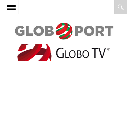
FŐOLDAL
AFRIKA
EURÓPA
ÁZSIA
ÉSZAK-AMERIKA
LATIN-AMERIKA