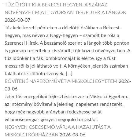
TŰZ ÜTÖTT KI A BEKECSI-HEGYEN, A SZÁRAZ
NÖVÉNYZET MIATT GYORSAN TERJEDTEK A LÁNGOK
2026-08-07
Tűz keletkezett pénteken a délelőtti órákban a Bekecsi-
hegyen, más néven a Nagy-hegyen – számolt be róla a
Szerencsi Hírek. A beszámoló szerint a lángok több ponton
is gyorsan terjedtek a kiszáradt, földközeli növényzetben. A
tűz időnként a fák lombkoronáját is elérte, így a füst
messziről is jól látható volt. A környéken jelentős számban
találhatók szőlőültetvények, […]
BŐVÍTENÉ NAPERŐMŰVÉT A MISKOLCI EGYETEM
2026-
08-06
Jelentős energetikai fejlesztést tervez a Miskolci Egyetem:
az intézmény bővítené a jelenlegi napelemes rendszerét,
hogy még nagyobb arányban fedezhesse saját
villamosenergia-igényét megújuló forrásból.
NEGYVEN CSECSEMŐ VÁRJA A HAZAJUTÁST A
MISKOLCI KÓRHÁZBAN
2026-08-06