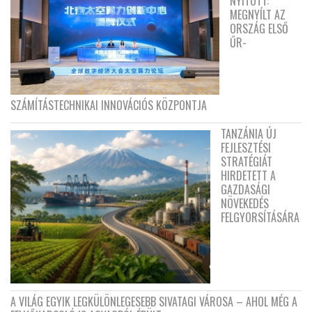
NYITOTT:
MEGNYÍLT AZ
ORSZÁG ELSŐ
ŰR-
SZÁMÍTÁSTECHNIKAI INNOVÁCIÓS KÖZPONTJA
TANZÁNIA ÚJ
FEJLESZTÉSI
STRATÉGIÁT
HIRDETETT A
GAZDASÁGI
NÖVEKEDÉS
FELGYORSÍTÁSÁRA
A VILÁG EGYIK LEGKÜLÖNLEGESEBB SIVATAGI VÁROSA – AHOL MÉG A