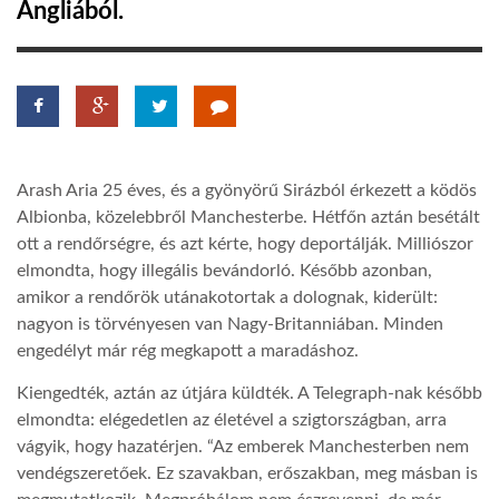
Angliából.
LATIMO.HU
GLOBOBOOK
Arash Aria 25 éves, és a gyönyörű Sirázból érkezett a ködös
Albionba, közelebbről Manchesterbe. Hétfőn aztán besétált
ott a rendőrségre, és azt kérte, hogy deportálják. Milliószor
elmondta, hogy illegális bevándorló. Később azonban,
amikor a rendőrök utánakotortak a dolognak, kiderült:
nagyon is törvényesen van Nagy-Britanniában. Minden
engedélyt már rég megkapott a maradáshoz.
Kiengedték, aztán az útjára küldték. A Telegraph-nak később
elmondta: elégedetlen az életével a szigtországban, arra
vágyik, hogy hazatérjen. “Az emberek Manchesterben nem
vendégszeretőek. Ez szavakban, erőszakban, meg másban is