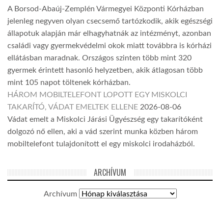
A Borsod-Abaúj-Zemplén Vármegyei Központi Kórházban
jelenleg negyven olyan csecsemő tartózkodik, akik egészségi
állapotuk alapján már elhagyhatnák az intézményt, azonban
családi vagy gyermekvédelmi okok miatt továbbra is kórházi
ellátásban maradnak. Országos szinten több mint 320
gyermek érintett hasonló helyzetben, akik átlagosan több
mint 105 napot töltenek kórházban.
HÁROM MOBILTELEFONT LOPOTT EGY MISKOLCI
TAKARÍTÓ, VÁDAT EMELTEK ELLENE
2026-08-06
Vádat emelt a Miskolci Járási Ügyészség egy takarítóként
dolgozó nő ellen, aki a vád szerint munka közben három
mobiltelefont tulajdonított el egy miskolci irodaházból.
ARCHÍVUM
Archívum