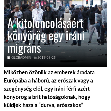
TROPICALMAGAZIN
A kitoloncolásáért
GLOBOTV
könyörög egy iráni
migráns
AFRIKA TUDÁSTÁR
A NAP SZÉPE
GLOBADMIN
2015-09-25
Miközben özönlik az emberek áradata
LINKTR.EE
Európába a háború, az erőszak vagy a
szegénység elől, egy iráni férfi azért
GLOBOZSARU
könyörög a brit hatóságoknak, hogy
küldjék haza a “durva, erőszakos”
DOBRAVERO.HU