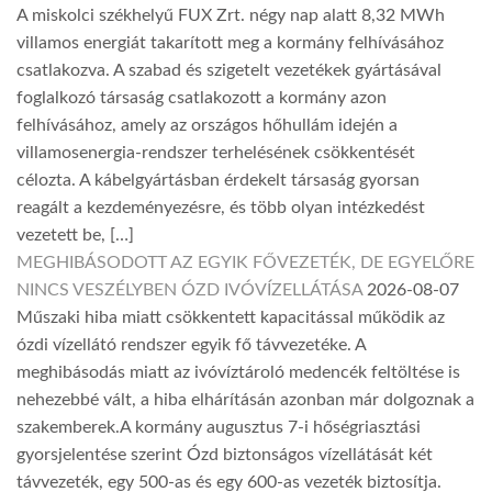
A miskolci székhelyű FUX Zrt. négy nap alatt 8,32 MWh
villamos energiát takarított meg a kormány felhívásához
csatlakozva. A szabad és szigetelt vezetékek gyártásával
foglalkozó társaság csatlakozott a kormány azon
felhívásához, amely az országos hőhullám idején a
villamosenergia-rendszer terhelésének csökkentését
célozta. A kábelgyártásban érdekelt társaság gyorsan
reagált a kezdeményezésre, és több olyan intézkedést
vezetett be, […]
MEGHIBÁSODOTT AZ EGYIK FŐVEZETÉK, DE EGYELŐRE
NINCS VESZÉLYBEN ÓZD IVÓVÍZELLÁTÁSA
2026-08-07
Műszaki hiba miatt csökkentett kapacitással működik az
ózdi vízellátó rendszer egyik fő távvezetéke. A
meghibásodás miatt az ivóvíztároló medencék feltöltése is
nehezebbé vált, a hiba elhárításán azonban már dolgoznak a
szakemberek.A kormány augusztus 7-i hőségriasztási
gyorsjelentése szerint Ózd biztonságos vízellátását két
távvezeték, egy 500-as és egy 600-as vezeték biztosítja.