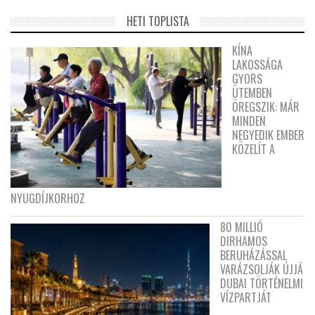
HETI TOPLISTA
KÍNA
LAKOSSÁGA
GYORS
ÜTEMBEN
ÖREGSZIK: MÁR
MINDEN
NEGYEDIK EMBER
KÖZELÍT A
NYUGDÍJKORHOZ
80 MILLIÓ
DIRHAMOS
BERUHÁZÁSSAL
VARÁZSOLJÁK ÚJJÁ
DUBAI TÖRTÉNELMI
VÍZPARTJÁT