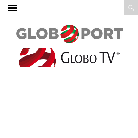
FŐOLDAL
AFRIKA
EURÓPA
ÁZSIA
ÉSZAK-AMERIKA
LATIN-AMERIKA