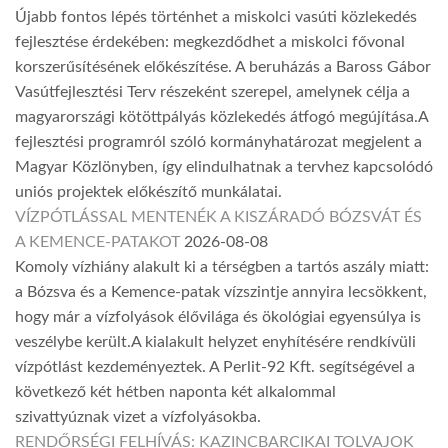
Újabb fontos lépés történhet a miskolci vasúti közlekedés
fejlesztése érdekében: megkezdődhet a miskolci fővonal
korszerűsítésének előkészítése. A beruházás a Baross Gábor
Vasútfejlesztési Terv részeként szerepel, amelynek célja a
magyarországi kötöttpályás közlekedés átfogó megújítása.A
fejlesztési programról szóló kormányhatározat megjelent a
Magyar Közlönyben, így elindulhatnak a tervhez kapcsolódó
uniós projektek előkészítő munkálatai.
VÍZPÓTLÁSSAL MENTENÉK A KISZÁRADÓ BÓZSVÁT ÉS
A KEMENCE-PATAKOT
2026-08-08
Komoly vízhiány alakult ki a térségben a tartós aszály miatt:
a Bózsva és a Kemence-patak vízszintje annyira lecsökkent,
hogy már a vízfolyások élővilága és ökológiai egyensúlya is
veszélybe került.A kialakult helyzet enyhítésére rendkívüli
vízpótlást kezdeményeztek. A Perlit-92 Kft. segítségével a
következő két hétben naponta két alkalommal
szivattyúznak vizet a vízfolyásokba.
RENDŐRSÉGI FELHÍVÁS: KAZINCBARCIKAI TOLVAJOK