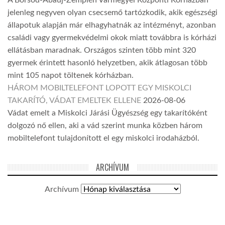
A Borsod-Abaúj-Zemplén Vármegyei Központi Kórházban
jelenleg negyven olyan csecsemő tartózkodik, akik egészségi
állapotuk alapján már elhagyhatnák az intézményt, azonban
családi vagy gyermekvédelmi okok miatt továbbra is kórházi
ellátásban maradnak. Országos szinten több mint 320
gyermek érintett hasonló helyzetben, akik átlagosan több
mint 105 napot töltenek kórházban.
HÁROM MOBILTELEFONT LOPOTT EGY MISKOLCI
TAKARÍTÓ, VÁDAT EMELTEK ELLENE
2026-08-06
Vádat emelt a Miskolci Járási Ügyészség egy takarítóként
dolgozó nő ellen, aki a vád szerint munka közben három
mobiltelefont tulajdonított el egy miskolci irodaházból.
ARCHÍVUM
Archívum