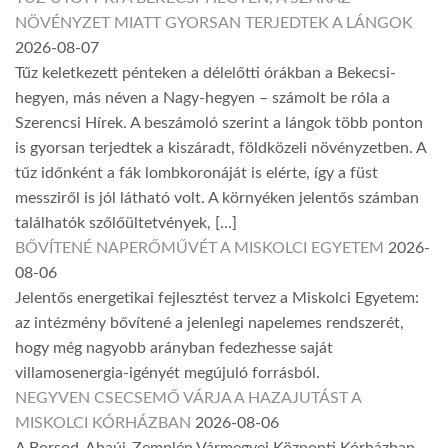
NÖVÉNYZET MIATT GYORSAN TERJEDTEK A LÁNGOK
2026-08-07
Tűz keletkezett pénteken a délelőtti órákban a Bekecsi-
hegyen, más néven a Nagy-hegyen – számolt be róla a
Szerencsi Hírek. A beszámoló szerint a lángok több ponton
is gyorsan terjedtek a kiszáradt, földközeli növényzetben. A
tűz időnként a fák lombkoronáját is elérte, így a füst
messziről is jól látható volt. A környéken jelentős számban
találhatók szőlőültetvények, […]
BŐVÍTENÉ NAPERŐMŰVÉT A MISKOLCI EGYETEM
2026-
08-06
Jelentős energetikai fejlesztést tervez a Miskolci Egyetem:
az intézmény bővítené a jelenlegi napelemes rendszerét,
hogy még nagyobb arányban fedezhesse saját
villamosenergia-igényét megújuló forrásból.
NEGYVEN CSECSEMŐ VÁRJA A HAZAJUTÁST A
MISKOLCI KÓRHÁZBAN
2026-08-06