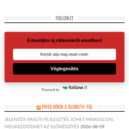
FOLLOW.IT
Értesüljön új cikkeinkről emailben!
Véglegesítés
Powered by
FRISS HÍREK A GLOBOTV-TŐL
JELENTŐS VASÚTI FEJLESZTÉS JÖHET MISKOLCON,
MEGKEZDŐDHET AZ ELŐKÉSZÍTÉS
2026-08-09