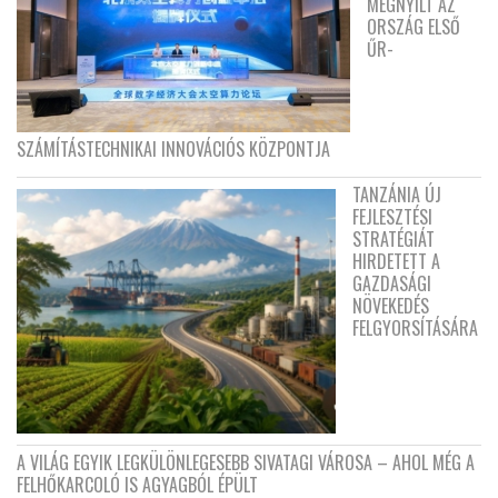
MEGNYÍLT AZ
ORSZÁG ELSŐ
ŰR-
SZÁMÍTÁSTECHNIKAI INNOVÁCIÓS KÖZPONTJA
TANZÁNIA ÚJ
FEJLESZTÉSI
STRATÉGIÁT
HIRDETETT A
GAZDASÁGI
NÖVEKEDÉS
FELGYORSÍTÁSÁRA
A VILÁG EGYIK LEGKÜLÖNLEGESEBB SIVATAGI VÁROSA – AHOL MÉG A
FELHŐKARCOLÓ IS AGYAGBÓL ÉPÜLT