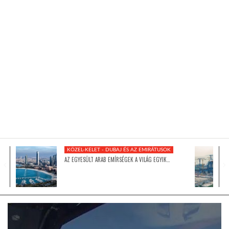
KÖZEL-KELET
AUSZTRÁLIA
A VILÁG ITTHON
MÉDIA
KÖZEL-KELET - DUBAJ ÉS AZ EMIRÁTUSOK
AZ EGYESÜLT ARAB EMÍRSÉGEK A VILÁG EGYIK…
GLOBOTV BP
HÍR3D