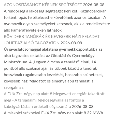
AZONOSÍTÁSÁHOZ KÉRNEK SEGÍTSÉGET
2026-08-08
A rendőrség a lakosság segítségét kéri két, Kazincbarcikán
történt lopás feltételezett elkövetőinek azonosításában. A
nyomozók olyan személyeket keresnek, akik a rendelkezésre
álló kamerafelvételeken láthatók.
RÖVIDEBB TANÓRÁK ÉS KEVESEBB HÁZI FELADAT
JÖHET AZ ALSÓ TAGOZATON
2026-08-08
Új javaslatcsomaggal alakítaná gyermekközpontúbbá az
alsó tagozatos oktatást az Oktatási és Gyermekügyi
Minisztérium. A „Legyen élmény a tanulás!” című, 14
pontból álló szakmai ajánlás többek között a tanórák
hosszának rugalmasabb kezelését, hosszabb szüneteket,
kevesebb házi feladatot és élményalapú tanulást is
szorgalmaz.
A FUX Zrt. négy nap alatt 8 Megawatt energiát takarított
meg - A társadalmi felelősségvállalás fontos a
kábelgyártásban érdekelt cég számára
2026-08-08
A miskolci székhelyű FUX Zrt. négy nap alatt 8,32 MWh