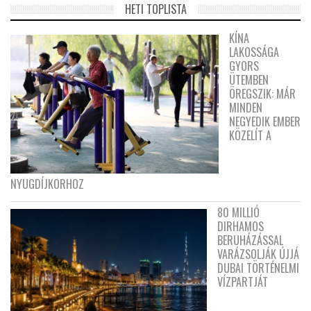
HETI TOPLISTA
KÍNA
LAKOSSÁGA
GYORS
ÜTEMBEN
ÖREGSZIK: MÁR
MINDEN
NEGYEDIK EMBER
KÖZELÍT A
NYUGDÍJKORHOZ
80 MILLIÓ
DIRHAMOS
BERUHÁZÁSSAL
VARÁZSOLJÁK ÚJJÁ
DUBAI TÖRTÉNELMI
VÍZPARTJÁT