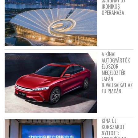
SANGHAJ ÚJ
IKONIKUS
OPERAHÁZA
A KÍNAI
AUTÓGYÁRTÓK
ELŐSZÖR
MEGELŐZTÉK
JAPÁN
RIVÁLISAIKAT AZ
EU PIACÁN
KÍNA ÚJ
KORSZAKOT
NYITOTT: