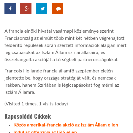
LATIMO.HU
A francia elnöki hivatal vasárnapi közleménye szerint
GLOBOBOOK
Franciaország az elmúlt több mint két hétben végrehajtott
felderítő repülések során szerzett információk alapján mért
légicsapásokat az Iszlám Állam szíriai állásaira, és
összehangolta akcióját a térségbeli partnerországokkal.
Francois Hollande francia államfő szeptember elején
jelentette be, hogy országa stratégiát vált, és nemcsak
Irakban, hanem Szíriában is légicsapásokat fog mérni az
Iszlám Államra.
(Visited 1 times, 1 visits today)
Kapcsolódó Cikkek
Közös amerikai-francia akció az Iszlám Állam ellen
Indul az offenzíva az ISIS ellen