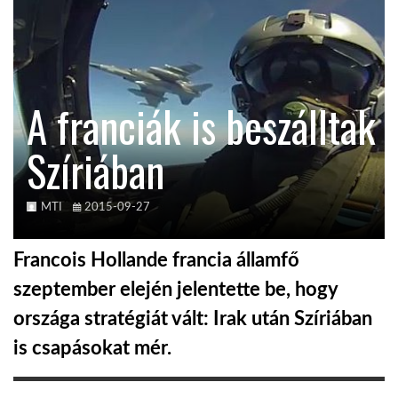
TROPICALMAGAZIN
GLOBOTV
A franciák is beszálltak
Szíriában
AFRIKA TUDÁSTÁR
A NAP SZÉPE
MTI
2015-09-27
Francois Hollande francia államfő
LINKTR.EE
szeptember elején jelentette be, hogy
országa stratégiát vált: Irak után Szíriában
GLOBOZSARU
is csapásokat mér.
DOBRAVERO.HU