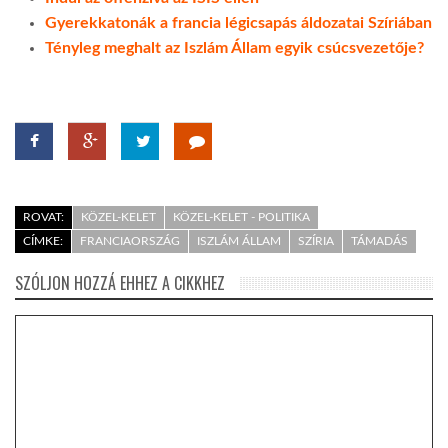
Gyerekkatonák a francia légicsapás áldozatai Szíriában
Tényleg meghalt az Iszlám Állam egyik csúcsvezetője?
ROVAT:
KÖZEL-KELET
KÖZEL-KELET - POLITIKA
CÍMKE:
FRANCIAORSZÁG
ISZLÁM ÁLLAM
SZÍRIA
TÁMADÁS
SZÓLJON HOZZÁ EHHEZ A CIKKHEZ