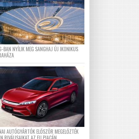
6-BAN NYÍLIK MEG SANGHAJ ÚJ IKONIKUS
RAHÁZA
ÍNAI AUTÓGYÁRTÓK ELŐSZÖR MEGELŐZTÉK
N RIVÁLISAIKAT AZ EU PIACÁN