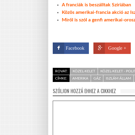
A franciák is beszálltak Szíriában
Közös amerikai-francia akció az Is
Miről is szól a genfi amerikai-oro
Facebook
Google +
ROVAT:
KÖZEL-KELET
KÖZEL-KELET - POLI
CÍMKE:
AMERIKA
GÁZ
ISZLÁM ÁLLAM
SZÓLJON HOZZÁ EHHEZ A CIKKHEZ