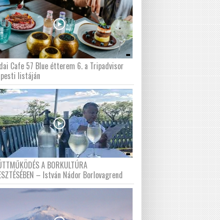
dai Cafe 57 Blue étterem 6. a Tripadvisor
pesti listáján
ÜTTMŰKÖDÉS A BORKULTÚRA
ESZTÉSÉBEN – István Nádor Borlovagrend