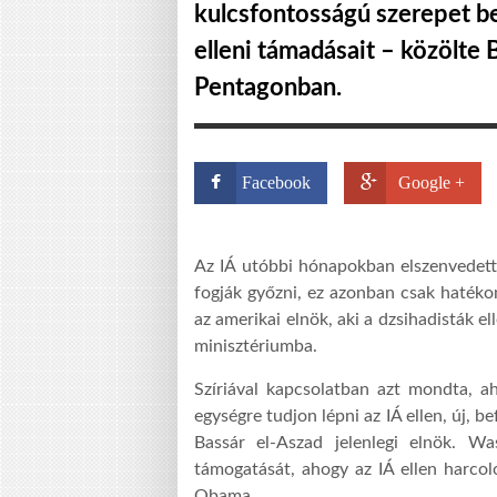
kulcsfontosságú szerepet be
elleni támadásait – közölte
Pentagonban.
Facebook
Google +
Az IÁ utóbbi hónapokban elszenvedett ve
fogják győzni, ez azonban csak hatékon
az amerikai elnök, aki a dzsihadisták el
minisztériumba.
Szíriával kapcsolatban azt mondta, 
egységre tudjon lépni az IÁ ellen, új, 
Bassár el-Aszad jelenlegi elnök. Was
támogatását, ahogy az IÁ ellen harcoló
Obama.