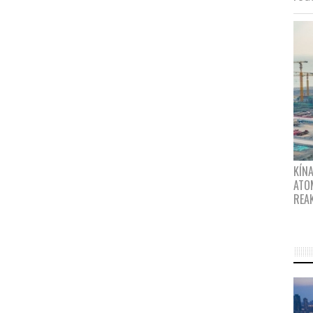
KÍNA
ATO
REA