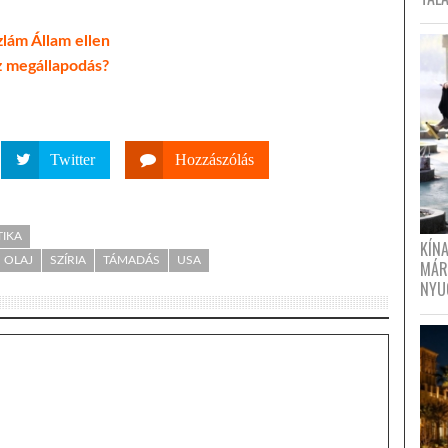
zlám Állam ellen
sz megállapodás?
Twitter
Hozzászólás
TIKA
KÍN
OLAJ
SZÍRIA
TÁMADÁS
USA
MÁR
NYU