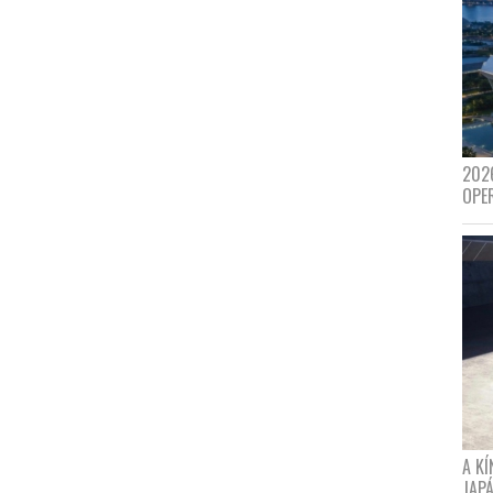
202
OPE
A K
JAPÁ