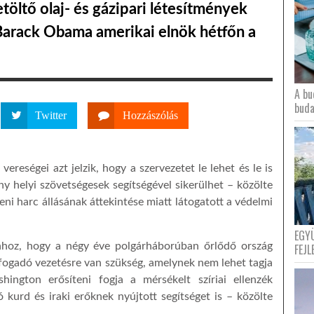
töltő olaj- és gázipari létesítmények
 Barack Obama amerikai elnök hétfőn a
A bu
buda
Twitter
Hozzászólás
reségei azt jelzik, hogy a szervezetet le lehet és le is
y helyi szövetségesek segítségével sikerülhet – közölte
leni harc állásának áttekintése miatt látogatott a védelmi
EGY
ahhoz, hogy a négy éve polgárháborúban őrlődő ország
FEJL
befogadó vezetésre van szükség, amelynek nem lehet tagja
hington erősíteni fogja a mérsékelt szíriai ellenzék
 kurd és iraki erőknek nyújtott segítséget is – közölte