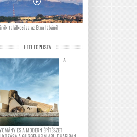
́rák találkozása az Etna lábánál
HETI TOPLISTA
A
YOMÁNY ÉS A MODERN ÉPÍTÉSZET
ÁLKOZÁSA A GUGGENHEIM ABU DHABIBAN