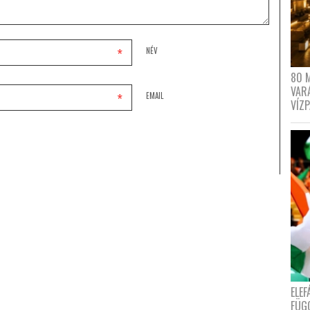
*
NÉV
80 
VAR
*
EMAIL
VÍZ
ELE
FÜG