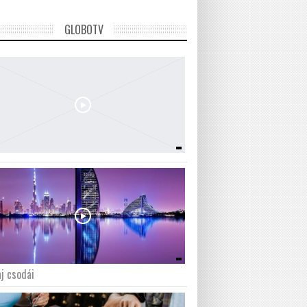
GLOBOTV
j csodái