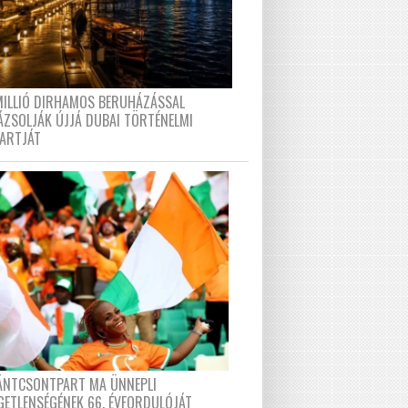
MILLIÓ DIRHAMOS BERUHÁZÁSSAL
ÁZSOLJÁK ÚJJÁ DUBAI TÖRTÉNELMI
PARTJÁT
FÁNTCSONTPART MA ÜNNEPLI
GETLENSÉGÉNEK 66. ÉVFORDULÓJÁT