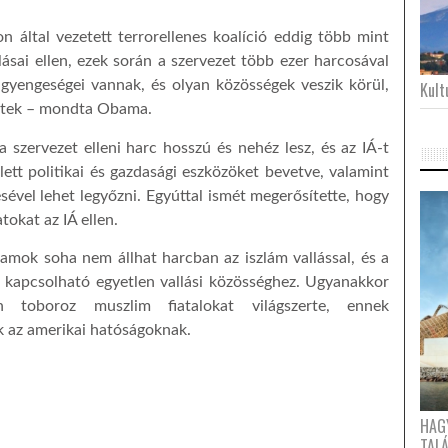
n által vezetett terrorellenes koalíció eddig több mint
lásai ellen, ezek során a szervezet több ezer harcosával
 gyengeségei vannak, és olyan közösségek veszik körül,
Kultu
eltek – mondta Obama.
a szervezet elleni harc hosszú és nehéz lesz, és az IÁ-t
lett politikai és gazdasági eszközöket bevetve, valamint
ésével lehet legyőzni. Egyúttal ismét megerősítette, hogy
okat az IÁ ellen.
amok soha nem állhat harcban az iszlám vallással, és a
 kapcsolható egyetlen vallási közösséghez. Ugyanakkor
 toboroz muszlim fiatalokat világszerte, ennek
k az amerikai hatóságoknak.
HAG
TAL