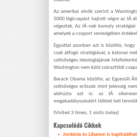
Az amerikai elnök szerint a Washingto
5000 légicsapást hajtott végre az IÁ ál
végeztek. Az IÁ-nak komoly stratégiai
amelyek a csoport vereségében érdek
Egyúttal azonban azt is közölte, hogy 
csak átfogó stratégiával, a katonai mel
szélsőséges ideológiájának hiteltelenít
Washington nem küld szárazföldi csapat
Barack Obama közölte, az Egyesült Áll
szélsőséges erőszak mint jelenség nem
aláhúzta azt is: az IÁ sikeresen
megakadályozásáért többet kell tenniü
(Visited 3 times, 1 visits today)
Kapcsolódó Cikkek
Jordánia és Libanon is kapitulálhat