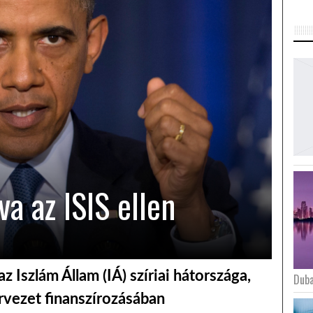
va az ISIS ellen
z Iszlám Állam (IÁ) szíriai hátországa,
Duba
ervezet finanszírozásában