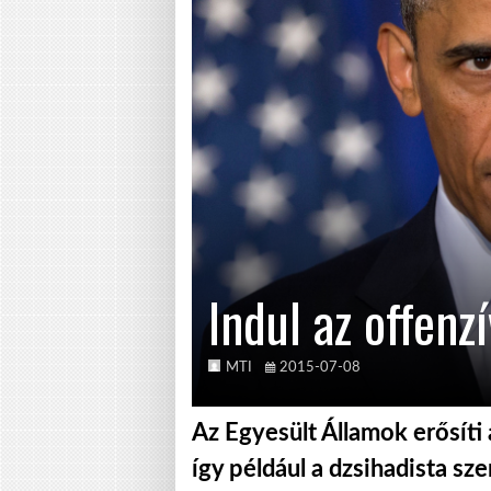
Indul az offenzí
MTI
2015-07-08
Az Egyesült Államok erősíti a
így például a dzsihadista sz