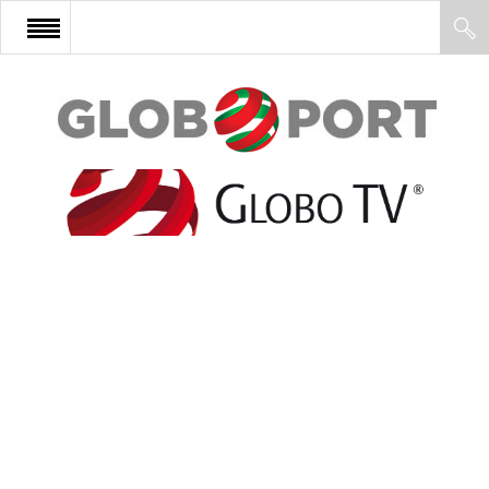
FŐOLDAL
AFRIKA
EURÓPA
ÁZSIA
ÉSZAK-AMERIKA
LATIN-AMERIKA