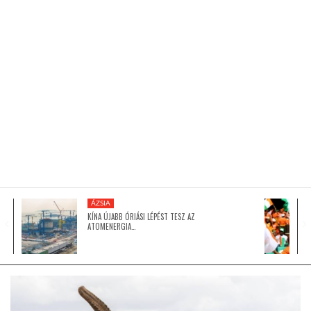
KÖZEL-KELET
AUSZTRÁLIA
A VILÁG ITTHON
MÉDIA
ÁZSIA
KÍNA ÚJABB ÓRIÁSI LÉPÉST TESZ AZ
ATOMENERGIA…
GLOBOTV BP
HÍR3D