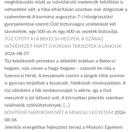
meghibásodás miatt az ivóvíztároló medencék feltöltése is
nehezebbé vált, a hiba elhárításán azonban már dolgoznak a
szakemberek.A kormány augusztus 7-i hőségriasztási
gyorsjelentése szerint Ózd biztonságos vízellátását két
távvezeték, egy 500-as és egy 600-as vezeték biztosítja.
TŰZ ÜTÖTT KI A BEKECSI-HEGYEN, A SZÁRAZ
NÖVÉNYZET MIATT GYORSAN TERJEDTEK A LÁNGOK
2026-08-07
Tűz keletkezett pénteken a délelőtti órákban a Bekecsi-
hegyen, más néven a Nagy-hegyen – számolt be róla a
Szerencsi Hírek. A beszámoló szerint a lángok több ponton
is gyorsan terjedtek a kiszáradt, földközeli növényzetben. A
tűz időnként a fák lombkoronáját is elérte, így a füst
messziről is jól látható volt. A környéken jelentős számban
találhatók szőlőültetvények, […]
BŐVÍTENÉ NAPERŐMŰVÉT A MISKOLCI EGYETEM
2026-
08-06
Jelentős energetikai fejlesztést tervez a Miskolci Egyetem: