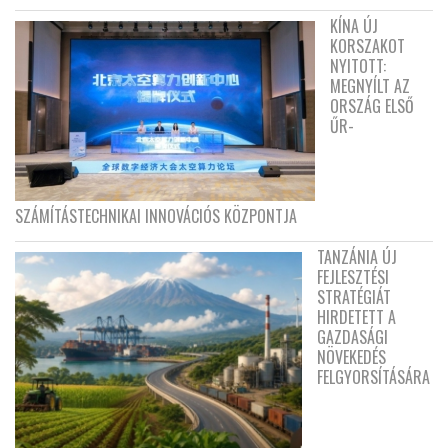
KÍNA ÚJ
KORSZAKOT
NYITOTT:
MEGNYÍLT AZ
ORSZÁG ELSŐ
ŰR-
SZÁMÍTÁSTECHNIKAI INNOVÁCIÓS KÖZPONTJA
TANZÁNIA ÚJ
FEJLESZTÉSI
STRATÉGIÁT
HIRDETETT A
GAZDASÁGI
NÖVEKEDÉS
FELGYORSÍTÁSÁRA