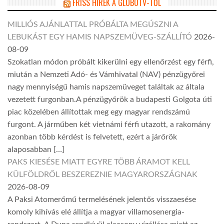
FRISS HÍREK A GLOBOTV-TŐL
MILLIÓS AJÁNLATTAL PRÓBÁLTA MEGÚSZNI A
LEBUKÁST EGY HAMIS NAPSZEMÜVEG-SZÁLLÍTÓ
2026-
08-09
Szokatlan módon próbált kikerülni egy ellenőrzést egy férfi,
miután a Nemzeti Adó- és Vámhivatal (NAV) pénzügyőrei
nagy mennyiségű hamis napszemüveget találtak az általa
vezetett furgonban.A pénzügyőrök a budapesti Golgota úti
piac közelében állítottak meg egy magyar rendszámú
furgont. A járműben két vietnámi férfi utazott, a rakomány
azonban több kérdést is felvetett, ezért a járőrök
alaposabban […]
PAKS KIESÉSE MIATT EGYRE TÖBB ÁRAMOT KELL
KÜLFÖLDRŐL BESZEREZNIE MAGYARORSZÁGNAK
2026-08-09
A Paksi Atomerőmű termelésének jelentős visszaesése
komoly kihívás elé állítja a magyar villamosenergia-