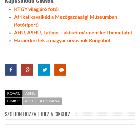
KTGY világjáró fotói
Afrikai kavalkád a Mezőgazdasági Múzeumban
(fotóriport)
AHU, ASHU, Latimo – akiket már nem kell bemutatni
Hazaérkeztek a magyar orvosnők Kongóból
ROVAT:
ASHU
CÍMKE:
AHU
BOTSWANA
SZÓLJON HOZZÁ EHHEZ A CIKKHEZ