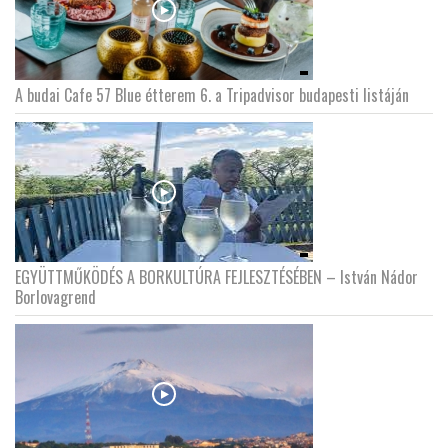
A budai Cafe 57 Blue étterem 6. a Tripadvisor budapesti listáján
EGYÜTTMŰKÖDÉS A BORKULTÚRA FEJLESZTÉSÉBEN – István Nádor
Borlovagrend