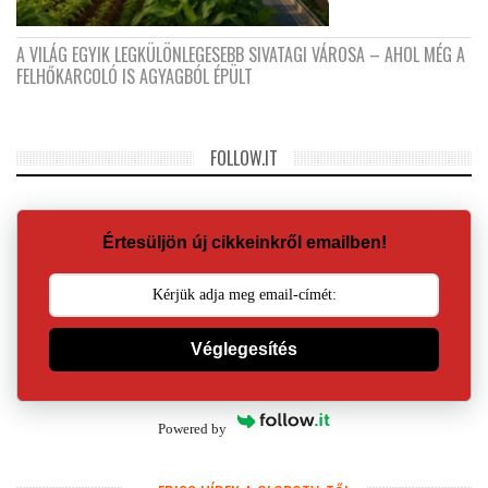
A VILÁG EGYIK LEGKÜLÖNLEGESEBB SIVATAGI VÁROSA – AHOL MÉG A
FELHŐKARCOLÓ IS AGYAGBÓL ÉPÜLT
FOLLOW.IT
Értesüljön új cikkeinkről emailben!
Véglegesítés
Powered by