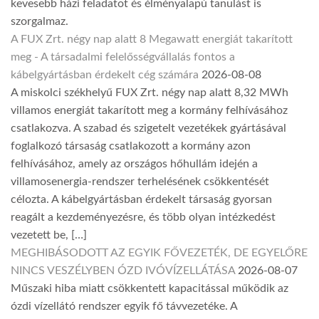
kevesebb házi feladatot és élményalapú tanulást is
szorgalmaz.
A FUX Zrt. négy nap alatt 8 Megawatt energiát takarított
meg - A társadalmi felelősségvállalás fontos a
kábelgyártásban érdekelt cég számára
2026-08-08
A miskolci székhelyű FUX Zrt. négy nap alatt 8,32 MWh
villamos energiát takarított meg a kormány felhívásához
csatlakozva. A szabad és szigetelt vezetékek gyártásával
foglalkozó társaság csatlakozott a kormány azon
felhívásához, amely az országos hőhullám idején a
villamosenergia-rendszer terhelésének csökkentését
célozta. A kábelgyártásban érdekelt társaság gyorsan
reagált a kezdeményezésre, és több olyan intézkedést
vezetett be, […]
MEGHIBÁSODOTT AZ EGYIK FŐVEZETÉK, DE EGYELŐRE
NINCS VESZÉLYBEN ÓZD IVÓVÍZELLÁTÁSA
2026-08-07
Műszaki hiba miatt csökkentett kapacitással működik az
ózdi vízellátó rendszer egyik fő távvezetéke. A