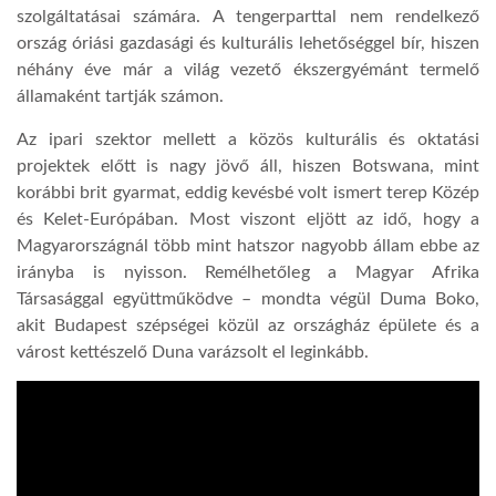
szolgáltatásai számára. A tengerparttal nem rendelkező
ország óriási gazdasági és kulturális lehetőséggel bír, hiszen
néhány éve már a világ vezető ékszergyémánt termelő
államaként tartják számon.
Az ipari szektor mellett a közös kulturális és oktatási
projektek előtt is nagy jövő áll, hiszen Botswana, mint
korábbi brit gyarmat, eddig kevésbé volt ismert terep Közép
és Kelet-Európában. Most viszont eljött az idő, hogy a
Magyarországnál több mint hatszor nagyobb állam ebbe az
irányba is nyisson. Remélhetőleg a Magyar Afrika
Társasággal együttműködve – mondta végül Duma Boko,
akit Budapest szépségei közül az országház épülete és a
várost kettészelő Duna varázsolt el leginkább.