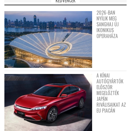
KEDVENCEK
2026-BAN
NYÍLIK MEG
SANGHAJ ÚJ
IKONIKUS
OPERAHÁZA
A KÍNAI
AUTÓGYÁRTÓK
ELŐSZÖR
MEGELŐZTÉK
JAPÁN
RIVÁLISAIKAT AZ
EU PIACÁN