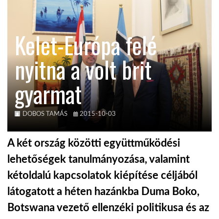
TROPICALMAGAZIN
Kelet-Európa felé
GLOBOTV
nyitna a volt brit
gyarmat
AFRIKA TUDÁSTÁR
A NAP SZÉPE
DOBOS TAMÁS
2015-10-03
A két ország közötti együttműködési
LINKTR.EE
lehetőségek tanulmányozása, valamint
kétoldalú kapcsolatok kiépítése céljából
GLOBOZSARU
látogatott a héten hazánkba Duma Boko,
Botswana vezető ellenzéki politikusa és az
DOBRAVERO.HU