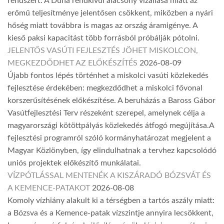
rendszert. A Duna rendkívül alacsony vízállása miatt az
erőmű teljesítménye jelentősen csökkent, miközben a nyári
hőség miatt továbbra is magas az ország áramigénye. A
kieső paksi kapacitást több forrásból próbálják pótolni.
JELENTŐS VASÚTI FEJLESZTÉS JÖHET MISKOLCON,
MEGKEZDŐDHET AZ ELŐKÉSZÍTÉS
2026-08-09
Újabb fontos lépés történhet a miskolci vasúti közlekedés
fejlesztése érdekében: megkezdődhet a miskolci fővonal
korszerűsítésének előkészítése. A beruházás a Baross Gábor
Vasútfejlesztési Terv részeként szerepel, amelynek célja a
magyarországi kötöttpályás közlekedés átfogó megújítása.A
fejlesztési programról szóló kormányhatározat megjelent a
Magyar Közlönyben, így elindulhatnak a tervhez kapcsolódó
uniós projektek előkészítő munkálatai.
VÍZPÓTLÁSSAL MENTENÉK A KISZÁRADÓ BÓZSVÁT ÉS
A KEMENCE-PATAKOT
2026-08-08
Komoly vízhiány alakult ki a térségben a tartós aszály miatt:
a Bózsva és a Kemence-patak vízszintje annyira lecsökkent,