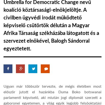
Umbrella for Democratic Change nevű
koalíció köztársasági-elnökjelöltje. A
LATIMO.HU
civilben ügyvédi irodát működtető
képviselő csütörtök délután a Magyar
GLOBOBOOK
Afrika Társaság székházába látogatott és a
szervezet elnökével, Balogh Sándorral
egyeztetett.
Ugyan már többször tervezte, de mégis életében most
először jutott el hazánkba Duma Boko botswanai
parlamenti képviselő, aki miután jogi diplomát szerzett a
gaboronei egyetemen, a világ egyik legjobb felsőoktatási