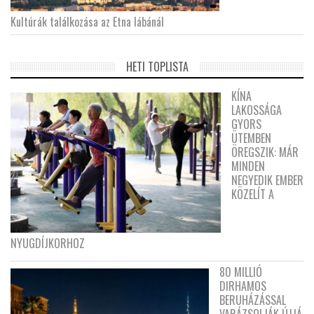
Kultúrák találkozása az Etna lábánál
HETI TOPLISTA
KÍNA
LAKOSSÁGA
GYORS
ÜTEMBEN
ÖREGSZIK: MÁR
MINDEN
NEGYEDIK EMBER
KÖZELÍT A
NYUGDÍJKORHOZ
80 MILLIÓ
DIRHAMOS
BERUHÁZÁSSAL
VARÁZSOLJÁK ÚJJÁ