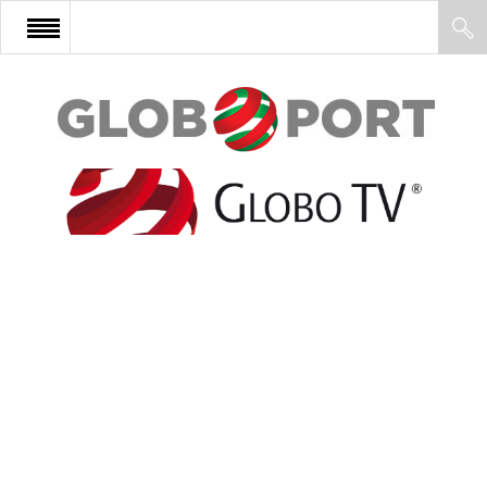
FŐOLDAL
AFRIKA
EURÓPA
ÁZSIA
ÉSZAK-AMERIKA
LATIN-AMERIKA