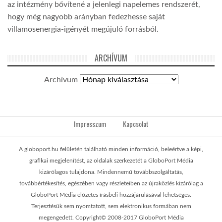
az intézmény bővítené a jelenlegi napelemes rendszerét,
hogy még nagyobb arányban fedezhesse saját
villamosenergia-igényét megújuló forrásból.
ARCHÍVUM
Archívum
Impresszum
Kapcsolat
A globoport.hu felületén található minden információ, beleértve a képi,
grafikai megjelenítést, az oldalak szerkezetét a GloboPort Média
kizárólagos tulajdona. Mindennemű továbbszolgáltatás,
továbbértékesítés, egészében vagy részleteiben az újraközlés kizárólag a
GloboPort Média előzetes írásbeli hozzájárulásával lehetséges.
Terjesztésük sem nyomtatott, sem elektronikus formában nem
megengedett. Copyright© 2008-2017 GloboPort Média