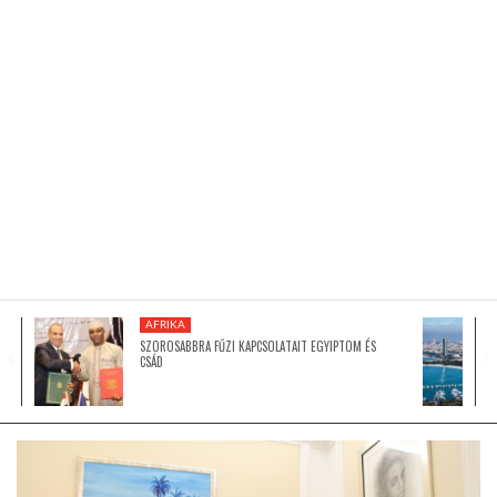
KÖZEL-KELET
AUSZTRÁLIA
A VILÁG ITTHON
MÉDIA
AFRIKA
SZOROSABBRA FŰZI KAPCSOLATAIT EGYIPTOM ÉS
CSÁD
GLOBOTV BP
HÍR3D