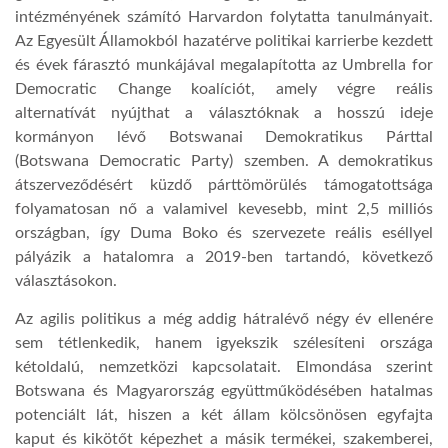
intézményének számító Harvardon folytatta tanulmányait.
Az Egyesült Államokból hazatérve politikai karrierbe kezdett
és évek fárasztó munkájával megalapította az Umbrella for
Democratic Change koalíciót, amely végre reális
alternatívát nyújthat a választóknak a hosszú ideje
kormányon lévő Botswanai Demokratikus Párttal
(Botswana Democratic Party) szemben. A demokratikus
átszerveződésért küzdő párttömörülés támogatottsága
folyamatosan nő a valamivel kevesebb, mint 2,5 milliós
országban, így Duma Boko és szervezete reális eséllyel
pályázik a hatalomra a 2019-ben tartandó, következő
választásokon.
Az agilis politikus a még addig hátralévő négy év ellenére
sem tétlenkedik, hanem igyekszik szélesíteni országa
kétoldalú, nemzetközi kapcsolatait. Elmondása szerint
Botswana és Magyarország együttműködésében hatalmas
potenciált lát, hiszen a két állam kölcsönösen egyfajta
kaput és kikötőt képezhet a másik termékei, szakemberei,