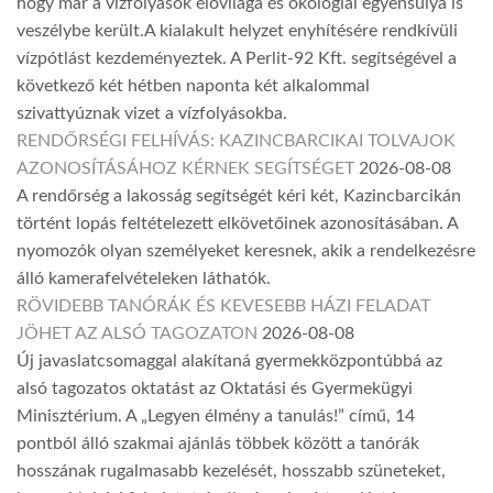
hogy már a vízfolyások élővilága és ökológiai egyensúlya is
veszélybe került.A kialakult helyzet enyhítésére rendkívüli
vízpótlást kezdeményeztek. A Perlit-92 Kft. segítségével a
következő két hétben naponta két alkalommal
szivattyúznak vizet a vízfolyásokba.
RENDŐRSÉGI FELHÍVÁS: KAZINCBARCIKAI TOLVAJOK
AZONOSÍTÁSÁHOZ KÉRNEK SEGÍTSÉGET
2026-08-08
A rendőrség a lakosság segítségét kéri két, Kazincbarcikán
történt lopás feltételezett elkövetőinek azonosításában. A
nyomozók olyan személyeket keresnek, akik a rendelkezésre
álló kamerafelvételeken láthatók.
RÖVIDEBB TANÓRÁK ÉS KEVESEBB HÁZI FELADAT
JÖHET AZ ALSÓ TAGOZATON
2026-08-08
Új javaslatcsomaggal alakítaná gyermekközpontúbbá az
alsó tagozatos oktatást az Oktatási és Gyermekügyi
Minisztérium. A „Legyen élmény a tanulás!” című, 14
pontból álló szakmai ajánlás többek között a tanórák
hosszának rugalmasabb kezelését, hosszabb szüneteket,