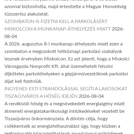
azonnal biztosította, majd értesítette a Magyar Honvédség
tűzszerész alakulatát.
SZOMBATON IS FIZETNI KELL A PARKOLÁSÉRT
MISKOLCON A MUNKANAP-ÁTHELYEZÉS MIATT
2026-
08-04
A 2026. augusztus 8-i munkanap-áthelyezés miatt ezen a
szombaton a megszokott hétköznapi parkolási szabályok
lesznek érvényben Miskolcon. Ez azt jelenti, hogy a Miskolci
Városgazda Nonprofit Kft. által üzemeltetett felszíni
díjköteles parkolóhelyeken a gépjárművezetőknek parkolási
díjat kell fizetniük.
INGYENES ESTI STRANDOLÁSSAL SEGÍTI A LAKOSOKAT
TISZAÚJVÁROS A HŐSÉG IDEJÉN
2026-08-04
A rendkívüli hőség és a megnövekedett energiaigény miatt
átmeneti energiatakarékossági intézkedéseket vezetett be
Tiszaújváros önkormányzata. A döntés célja, hogy
csökkentsék az energiafelhasználást úgy, hogy közben a
legfontosabb közszolgáltatások zavartalanul működjenek.