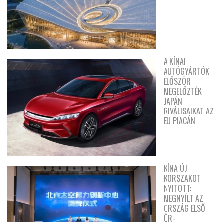
A KÍNAI
AUTÓGYÁRTÓK
ELŐSZÖR
MEGELŐZTÉK
JAPÁN
RIVÁLISAIKAT AZ
EU PIACÁN
KÍNA ÚJ
KORSZAKOT
NYITOTT:
MEGNYÍLT AZ
ORSZÁG ELSŐ
ŰR-