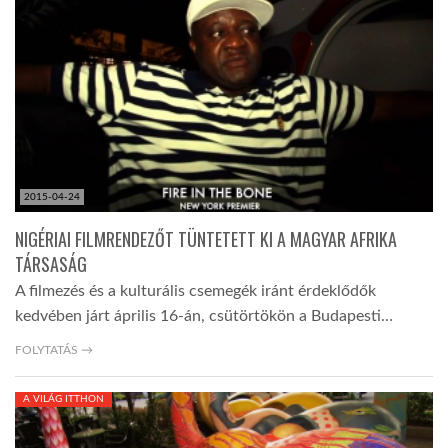
2015-04-24
NIGÉRIAI FILMRENDEZŐT TÜNTETETT KI A MAGYAR AFRIKA
TÁRSASÁG
A filmezés és a kulturális csemegék iránt érdeklődők
kedvében járt április 16-án, csütörtökön a Budapesti…
FOLYTATÁS →
A VILÁG ITTHON