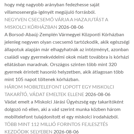
hogy még nagyobb arányban fedezhesse saját
villamosenergia-igényét megújuló forrásból.
NEGYVEN CSECSEMŐ VÁRJA A HAZAJUTÁST A
MISKOLCI KÓRHÁZBAN
2026-08-06
A Borsod-Abaúj-Zemplén Vármegyei Központi Kórházban
jelenleg negyven olyan csecsemő tartózkodik, akik egészségi
állapotuk alapján már elhagyhatnák az intézményt, azonban
családi vagy gyermekvédelmi okok miatt továbbra is kórházi
ellátásban maradnak. Országos szinten több mint 320
gyermek érintett hasonló helyzetben, akik átlagosan több
mint 105 napot töltenek kórházban.
HÁROM MOBILTELEFONT LOPOTT EGY MISKOLCI
TAKARÍTÓ, VÁDAT EMELTEK ELLENE
2026-08-06
Vádat emelt a Miskolci Járási Ügyészség egy takarítóként
dolgozó nő ellen, aki a vád szerint munka közben három
mobiltelefont tulajdonított el egy miskolci irodaházból.
TÖBB MINT 112 MILLIÓ FORINTOS FEJLESZTÉS
KEZDŐDIK SELYEBEN
2026-08-06