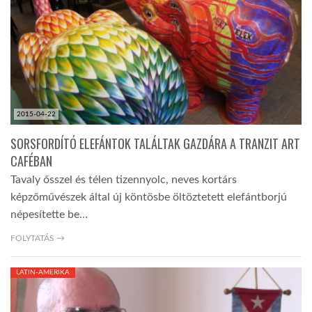
2015-04-22
SORSFORDÍTÓ ELEFÁNTOK TALÁLTAK GAZDÁRA A TRANZIT ART
CAFÉBAN
Tavaly ősszel és télen tizennyolc, neves kortárs
képzőművészek által új köntösbe öltöztetett elefántborjú
népesítette be…
FOLYTATÁS →
LATIN-AMERIKA