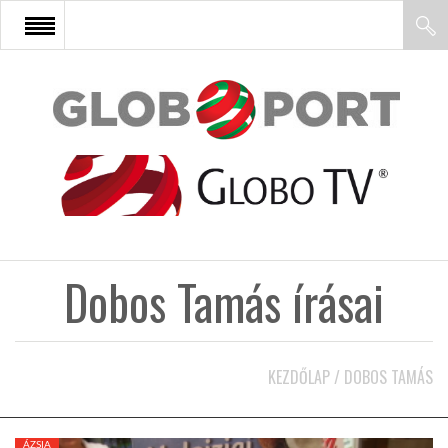
FŐOLDAL
AFRIKA
EURÓPA
Dobos Tamás írásai
ÁZSIA
ÉSZAK-AMERIKA
KEZDŐLAP
/
DOBOS TAMÁS
LATIN-AMERIKA
ÁZSIA