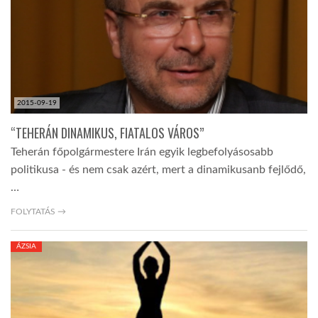
LATIMO.HU
GLOBOBOOK
2015-09-19
“TEHERÁN DINAMIKUS, FIATALOS VÁROS”
Teherán főpolgármestere Irán egyik legbefolyásosabb
politikusa - és nem csak azért, mert a dinamikusanb fejlődő,
…
FOLYTATÁS →
ÁZSIA