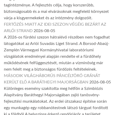
tagintézménye. A fejlesztés célja, hogy korszerűbb,
biztonságosabb és a mai elvárásoknak megfelelő környezet
várja a kisgyermekeket és az intézmény dolgozóit.
FERTŐZÉS MIATT AZ IDEI SZEZON VÉGÉIG BEZÁRT AZ
ARLÓI STRAND
2026-08-05
A 2026-os fürdési szezon hátralévő részében nem fogadhat
látogatókat az Arlói Suvadás Liget Strand. A Borsod-Abaúj-
Zemplén Vármegyei Kormányhivatal laboratóriumi
vizsgálatok eredményei alapján rendelte el a fürdőhely
működésének felfüggesztését, miután a vízminőség már
nem felelt meg a biztonságos fürdőzés feltételeinek.
MÁSODIK VILÁGHÁBORÚS PÁNCÉLTÖRŐ GRÁNÁT
KERÜLT ELŐ A BARÁTHEGYI MAJORSÁGBAN
2026-08-05
Különleges esemény szakította meg hétfőn a Szimbiózis
Alapítvány Baráthegyi Majorságában zajló tanösvény-
fejlesztési munkálatokat. Az erdei útszakasz építése során
egy munkagép egy robbanótestnek látszó tárgyat fordított
ki a földből.A helyszínre érkező rendőrjárőr a területet