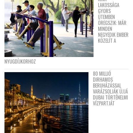
LAKOSSÁGA
GYORS
ÜTEMBEN
ÖREGSZIK: MÁR
MINDEN
NEGYEDIK EMBER
KÖZELÍT A
NYUGDÍJKORHOZ
80 MILLIÓ
DIRHAMOS
BERUHÁZÁSSAL
VARÁZSOLJÁK ÚJJÁ
DUBAI TÖRTÉNELMI
VÍZPARTJÁT