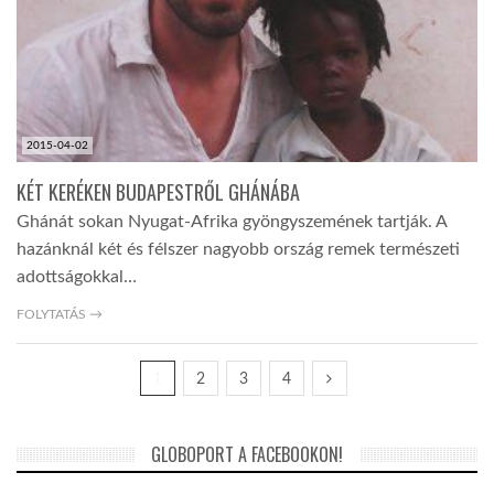
2015-04-02
KÉT KERÉKEN BUDAPESTRŐL GHÁNÁBA
Ghánát sokan Nyugat-Afrika gyöngyszemének tartják. A
hazánknál két és félszer nagyobb ország remek természeti
adottságokkal…
FOLYTATÁS →
1
2
3
4
GLOBOPORT A FACEBOOKON!