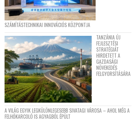
SZÁMÍTÁSTECHNIKAI INNOVÁCIÓS KÖZPONTJA
TANZÁNIA ÚJ
FEJLESZTÉSI
STRATÉGIÁT
HIRDETETT A
GAZDASÁGI
NÖVEKEDÉS
FELGYORSÍTÁSÁRA
A VILÁG EGYIK LEGKÜLÖNLEGESEBB SIVATAGI VÁROSA – AHOL MÉG A
FELHŐKARCOLÓ IS AGYAGBÓL ÉPÜLT