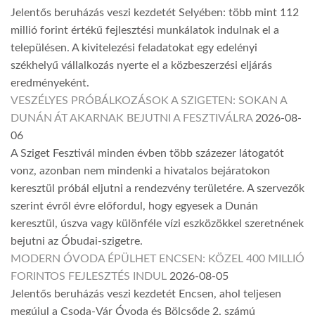
Jelentős beruházás veszi kezdetét Selyében: több mint 112
millió forint értékű fejlesztési munkálatok indulnak el a
településen. A kivitelezési feladatokat egy edelényi
székhelyű vállalkozás nyerte el a közbeszerzési eljárás
eredményeként.
VESZÉLYES PRÓBÁLKOZÁSOK A SZIGETEN: SOKAN A
DUNÁN ÁT AKARNAK BEJUTNI A FESZTIVÁLRA
2026-08-
06
A Sziget Fesztivál minden évben több százezer látogatót
vonz, azonban nem mindenki a hivatalos bejáratokon
keresztül próbál eljutni a rendezvény területére. A szervezők
szerint évről évre előfordul, hogy egyesek a Dunán
keresztül, úszva vagy különféle vízi eszközökkel szeretnének
bejutni az Óbudai-szigetre.
MODERN ÓVODA ÉPÜLHET ENCSEN: KÖZEL 400 MILLIÓ
FORINTOS FEJLESZTÉS INDUL
2026-08-05
Jelentős beruházás veszi kezdetét Encsen, ahol teljesen
megújul a Csoda-Vár Óvoda és Bölcsőde 2. számú