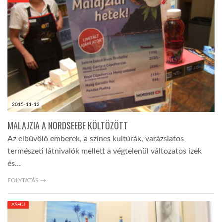
KÖZEL-KELET
AUSZTRÁLIA
A VILÁG ITTHON
2015-11-12
MÉDIA
MALAJZIA A NORDSEEBE KÖLTÖZÖTT
Az elbűvölő emberek, a színes kultúrák, varázslatos
természeti látnivalók mellett a végtelenül változatos ízek
és…
GLOBOTV BP
FOLYTATÁS →
ASHU
HÍR3D