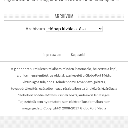
ARCHÍVUM
Archívum
Impresszum
Kapcsolat
A globoport.hu felületén található minden információ, beleértve a képi,
grafikai megjelenítést, az oldalak szerkezetét a GloboPort Média
kizárólagos tulajdona. Mindennemű továbbszolgáltatás,
továbbértékesítés, egészében vagy részleteiben az újraközlés kizárólag a
GloboPort Média előzetes írásbeli hozzájárulásával lehetséges.
Terjesztésük sem nyomtatott, sem elektronikus formában nem
megengedett. Copyright© 2008-2017 GloboPort Média