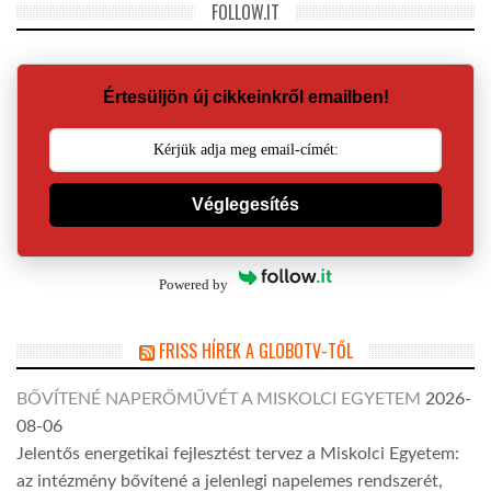
FOLLOW.IT
Értesüljön új cikkeinkről emailben!
Véglegesítés
Powered by
FRISS HÍREK A GLOBOTV-TŐL
BŐVÍTENÉ NAPERŐMŰVÉT A MISKOLCI EGYETEM
2026-
08-06
Jelentős energetikai fejlesztést tervez a Miskolci Egyetem:
az intézmény bővítené a jelenlegi napelemes rendszerét,