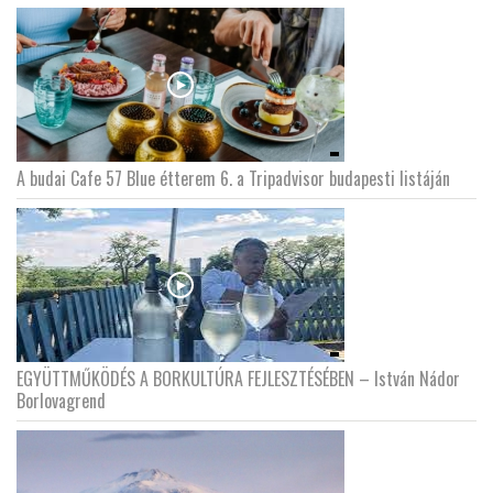
A budai Cafe 57 Blue étterem 6. a Tripadvisor budapesti listáján
EGYÜTTMŰKÖDÉS A BORKULTÚRA FEJLESZTÉSÉBEN – István Nádor
Borlovagrend