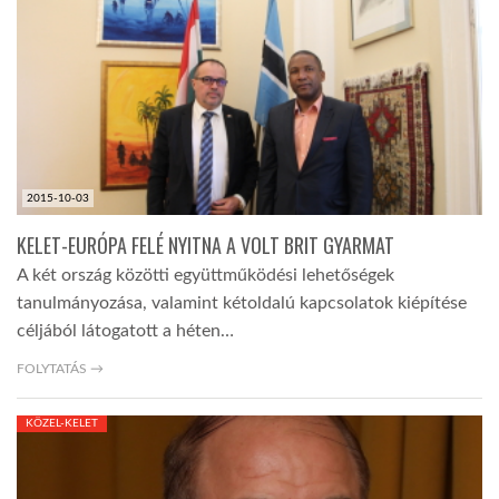
TROPICALMAGAZIN
GLOBOTV
AFRIKA TUDÁSTÁR
2015-10-03
KELET-EURÓPA FELÉ NYITNA A VOLT BRIT GYARMAT
A NAP SZÉPE
A két ország közötti együttműködési lehetőségek
tanulmányozása, valamint kétoldalú kapcsolatok kiépítése
céljából látogatott a héten…
LINKTR.EE
FOLYTATÁS →
GLOBOZSARU
KÖZEL-KELET
DOBRAVERO.HU