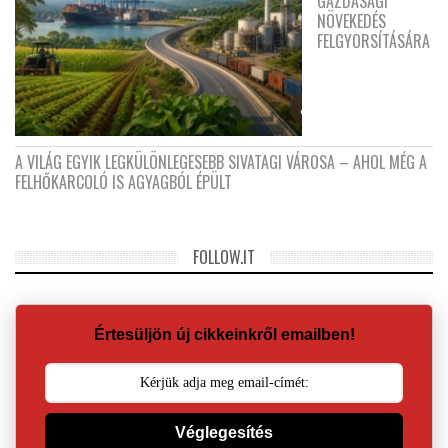
GAZDASÁGI
NÖVEKEDÉS
FELGYORSÍTÁSÁRA
A VILÁG EGYIK LEGKÜLÖNLEGESEBB SIVATAGI VÁROSA – AHOL MÉG A
FELHŐKARCOLÓ IS AGYAGBÓL ÉPÜLT
FOLLOW.IT
Értesüljön új cikkeinkről emailben!
Véglegesítés