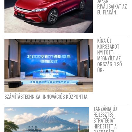
JAPÁN
RIVÁLISAIKAT AZ
EU PIACÁN
KÍNA ÚJ
KORSZAKOT
NYITOTT:
MEGNYÍLT AZ
ORSZÁG ELSŐ
ŰR-
SZÁMÍTÁSTECHNIKAI INNOVÁCIÓS KÖZPONTJA
TANZÁNIA ÚJ
FEJLESZTÉSI
STRATÉGIÁT
HIRDETETT A