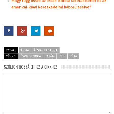
Hogy függ össze az észak-koreai rakétakísérlet és az
amerikai-kínai kereskedelmi háború esélye?
ROVAT:
ÁZSIA
ÁZSIA - POLITIKA
CÍMKE:
ÉSZAK-KOREA
JAPÁN
KÉM
KÍNA
SZÓLJON HOZZÁ EHHEZ A CIKKHEZ