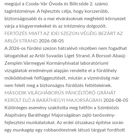
megújul a Csoda-Vár Óvoda és Bölcsőde 2. számú
tagintézménye. A fejlesztés célja, hogy korszerűbb,
biztonságosabb és a mai elvárásoknak megfelelő környezet
várja a kisgyermekeket és az intézmény dolgozóit.
FERTŐZÉS MIATT AZ IDEI SZEZON VÉGÉIG BEZÁRT AZ
ARLÓI STRAND
2026-08-05
A 2026-os fürdési szezon hátralévő részében nem fogadhat
látogatókat az Arlói Suvadás Liget Strand. A Borsod-Abaúj-
Zemplén Vármegyei Kormányhivatal laboratóriumi
vizsgálatok eredményei alapján rendelte el a fürdőhely
működésének felfüggesztését, miután a vízminőség már
nem felelt meg a biztonságos fürdőzés feltételeinek.
MÁSODIK VILÁGHÁBORÚS PÁNCÉLTÖRŐ GRÁNÁT
KERÜLT ELŐ A BARÁTHEGYI MAJORSÁGBAN
2026-08-05
Különleges esemény szakította meg hétfőn a Szimbiózis
Alapítvány Baráthegyi Majorságában zajló tanösvény-
fejlesztési munkálatokat. Az erdei útszakasz építése során
egy munkagép egy robbanótestnek látszó tárgyat fordított