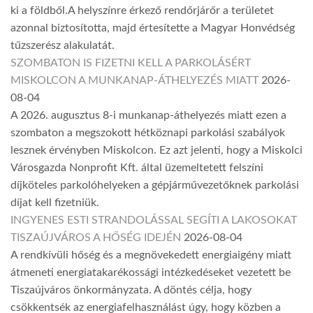
ki a földből.A helyszínre érkező rendőrjárőr a területet
azonnal biztosította, majd értesítette a Magyar Honvédség
tűzszerész alakulatát.
SZOMBATON IS FIZETNI KELL A PARKOLÁSÉRT
MISKOLCON A MUNKANAP-ÁTHELYEZÉS MIATT
2026-
08-04
A 2026. augusztus 8-i munkanap-áthelyezés miatt ezen a
szombaton a megszokott hétköznapi parkolási szabályok
lesznek érvényben Miskolcon. Ez azt jelenti, hogy a Miskolci
Városgazda Nonprofit Kft. által üzemeltetett felszíni
díjköteles parkolóhelyeken a gépjárművezetőknek parkolási
díjat kell fizetniük.
INGYENES ESTI STRANDOLÁSSAL SEGÍTI A LAKOSOKAT
TISZAÚJVÁROS A HŐSÉG IDEJÉN
2026-08-04
A rendkívüli hőség és a megnövekedett energiaigény miatt
átmeneti energiatakarékossági intézkedéseket vezetett be
Tiszaújváros önkormányzata. A döntés célja, hogy
csökkentsék az energiafelhasználást úgy, hogy közben a