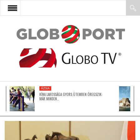
FŐOLDAL
AFRIKA
EURÓPA
ÁZSIA
ÁZSIA
KÍNA LAKOSSÁGA GYORS ÜTEMBEN ÖREGSZIK:
MÁR MINDEN…
ÉSZAK-AMERIKA
LATIN-AMERIKA