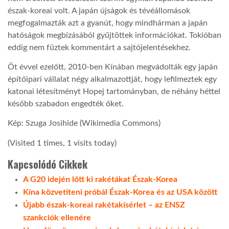
észak-koreai volt. A japán újságok és tévéállomások
LATIMO.HU
megfogalmazták azt a gyanút, hogy mindhárman a japán
hatóságok megbízásából gyűjtöttek információkat. Tokióban
eddig nem fűztek kommentárt a sajtójelentésekhez.
GLOBOBOOK
Öt évvel ezelőtt, 2010-ben Kínában megvádolták egy japán
építőipari vállalat négy alkalmazottját, hogy lefilmeztek egy
katonai létesítményt Hopej tartományban, de néhány héttel
később szabadon engedték őket.
Kép: Szuga Josihide (Wikimedia Commons)
(Visited 1 times, 1 visits today)
Kapcsolódó Cikkek
A G20 idején lőtt ki rakétákat Észak-Korea
Kína közvetíteni próbál Észak-Korea és az USA között
Újabb észak-koreai rakétakísérlet – az ENSZ
szankciók ellenére