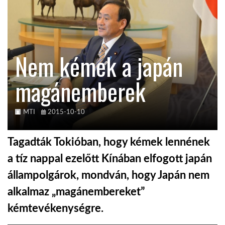
KÖZEL-KELET
Nem kémek a japán
AUSZTRÁLIA
magánemberek
A VILÁG ITTHON
MTI
2015-10-10
MÉDIA
Tagadták Tokióban, hogy kémek lennének
a tíz nappal ezelőtt Kínában elfogott japán
állampolgárok, mondván, hogy Japán nem
GLOBOTV BP
alkalmaz „magánembereket”
kémtevékenységre.
HÍR3D