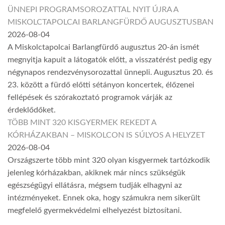
ÜNNEPI PROGRAMSOROZATTAL NYIT ÚJRA A
MISKOLCTAPOLCAI BARLANGFÜRDŐ AUGUSZTUSBAN
2026-08-04
A Miskolctapolcai Barlangfürdő augusztus 20-án ismét
megnyitja kapuit a látogatók előtt, a visszatérést pedig egy
négynapos rendezvénysorozattal ünnepli. Augusztus 20. és
23. között a fürdő előtti sétányon koncertek, élőzenei
fellépések és szórakoztató programok várják az
érdeklődőket.
TÖBB MINT 320 KISGYERMEK REKEDT A
KÓRHÁZAKBAN – MISKOLCON IS SÚLYOS A HELYZET
2026-08-04
Országszerte több mint 320 olyan kisgyermek tartózkodik
jelenleg kórházakban, akiknek már nincs szükségük
egészségügyi ellátásra, mégsem tudják elhagyni az
intézményeket. Ennek oka, hogy számukra nem sikerült
megfelelő gyermekvédelmi elhelyezést biztosítani.