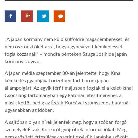
TROPICALMAGAZIN
GLOBOTV
„A japán kormány nem küld külföldre magánembereket, és
nem ösztönzi őket arra, hogy úgynevezett kémkedéssel
AFRIKA TUDÁSTÁR
foglalkozzanak” – mondta pénteken Szuga Josihide japán
kormányszóvivő.
A NAP SZÉPE
A japán média szeptember 30-án jelentette, hogy Kína
kémkedés gyanújával őrizetben tart három japán
állampolgárt. Az egyik férfit májusban fogták el a kelet-kínai
LINKTR.EE
Csöcsiang tartományban egy katonai létesítménynél, a
másik kettőt pedig az Észak-Koreával szomszédos határnál
ugyanabban az időben.
GLOBOZSARU
A sajtóban olyan hírek jelentek meg, hogy a szóban forgó
személyek Észak-Koreáról gyűjtöttek információkat. Meg
DOBRAVERO.HU
nem erősített értesülések szerint egyikük Japánba szökött