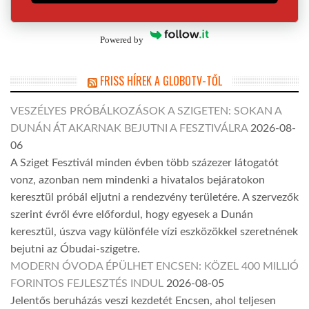
Powered by
FRISS HÍREK A GLOBOTV-TŐL
VESZÉLYES PRÓBÁLKOZÁSOK A SZIGETEN: SOKAN A
DUNÁN ÁT AKARNAK BEJUTNI A FESZTIVÁLRA
2026-08-
06
A Sziget Fesztivál minden évben több százezer látogatót
vonz, azonban nem mindenki a hivatalos bejáratokon
keresztül próbál eljutni a rendezvény területére. A szervezők
szerint évről évre előfordul, hogy egyesek a Dunán
keresztül, úszva vagy különféle vízi eszközökkel szeretnének
bejutni az Óbudai-szigetre.
MODERN ÓVODA ÉPÜLHET ENCSEN: KÖZEL 400 MILLIÓ
FORINTOS FEJLESZTÉS INDUL
2026-08-05
Jelentős beruházás veszi kezdetét Encsen, ahol teljesen