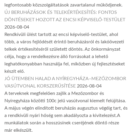
legfontosabb közszolgáltatások zavartalanul működjenek.
ÚJ BERUHÁZÁSOK ÉS TELEKÉRTÉKESÍTÉS: FONTOS
DÖNTÉSEKET HOZOTT AZ ENCSI KÉPVISELŐ-TESTÜLET
2026-08-04
Rendkívüli ülést tartott az encsi képviselő-testület, ahol
több, a város fejlődését érintő beruházásról és lakóövezeti
telkek értékesítéséről született döntés. Az önkormányzat
célja, hogy a rendelkezésre álló forrásokat a lehető
leghatékonyabban használja fel, miközben új fejlesztéseket
készít elő.
JÓ ÜTEMBEN HALAD A NYÍREGYHÁZA–MEZŐZOMBOR
VASÚTVONAL KORSZERŰSÍTÉSE
2026-08-04
A terveknek megfelelően zajlik a Mezőzombor és
Nyíregyháza közötti 100c jelű vasútvonal kiemelt felújítása.
A május végén elindított beruházás augusztus végéig tart, és
a rendkívüli nyári hőség sem akadályozta a kivitelezést.A
munkálatok során a hosszúsínek cseréjének döntő része
már elkészült.