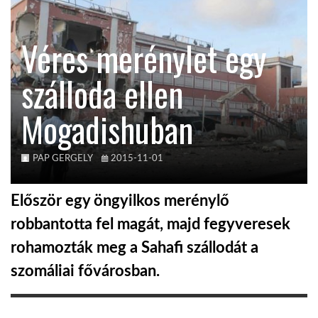
KÖZEL-KELET
Véres merénylet egy
szálloda ellen
AUSZTRÁLIA
Mogadishuban
A VILÁG ITTHON
PAP GERGELY
2015-11-01
MÉDIA
Először egy öngyilkos merénylő
robbantotta fel magát, majd fegyveresek
rohamozták meg a Sahafi szállodát a
GLOBOTV BP
szomáliai fővárosban.
HÍR3D