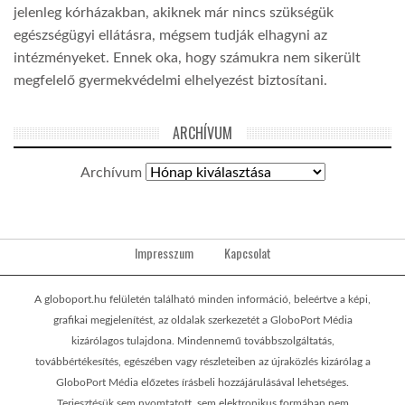
jelenleg kórházakban, akiknek már nincs szükségük
egészségügyi ellátásra, mégsem tudják elhagyni az
intézményeket. Ennek oka, hogy számukra nem sikerült
megfelelő gyermekvédelmi elhelyezést biztosítani.
ARCHÍVUM
Archívum
Impresszum
Kapcsolat
A globoport.hu felületén található minden információ, beleértve a képi,
grafikai megjelenítést, az oldalak szerkezetét a GloboPort Média
kizárólagos tulajdona. Mindennemű továbbszolgáltatás,
továbbértékesítés, egészében vagy részleteiben az újraközlés kizárólag a
GloboPort Média előzetes írásbeli hozzájárulásával lehetséges.
Terjesztésük sem nyomtatott, sem elektronikus formában nem