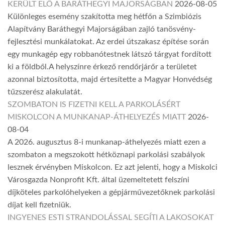
KERÜLT ELŐ A BARÁTHEGYI MAJORSÁGBAN
2026-08-05
Különleges esemény szakította meg hétfőn a Szimbiózis
Alapítvány Baráthegyi Majorságában zajló tanösvény-
fejlesztési munkálatokat. Az erdei útszakasz építése során
egy munkagép egy robbanótestnek látszó tárgyat fordított
ki a földből.A helyszínre érkező rendőrjárőr a területet
azonnal biztosította, majd értesítette a Magyar Honvédség
tűzszerész alakulatát.
SZOMBATON IS FIZETNI KELL A PARKOLÁSÉRT
MISKOLCON A MUNKANAP-ÁTHELYEZÉS MIATT
2026-
08-04
A 2026. augusztus 8-i munkanap-áthelyezés miatt ezen a
szombaton a megszokott hétköznapi parkolási szabályok
lesznek érvényben Miskolcon. Ez azt jelenti, hogy a Miskolci
Városgazda Nonprofit Kft. által üzemeltetett felszíni
díjköteles parkolóhelyeken a gépjárművezetőknek parkolási
díjat kell fizetniük.
INGYENES ESTI STRANDOLÁSSAL SEGÍTI A LAKOSOKAT