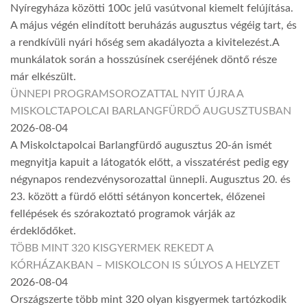
Nyíregyháza közötti 100c jelű vasútvonal kiemelt felújítása.
A május végén elindított beruházás augusztus végéig tart, és
a rendkívüli nyári hőség sem akadályozta a kivitelezést.A
munkálatok során a hosszúsínek cseréjének döntő része
már elkészült.
ÜNNEPI PROGRAMSOROZATTAL NYIT ÚJRA A
MISKOLCTAPOLCAI BARLANGFÜRDŐ AUGUSZTUSBAN
2026-08-04
A Miskolctapolcai Barlangfürdő augusztus 20-án ismét
megnyitja kapuit a látogatók előtt, a visszatérést pedig egy
négynapos rendezvénysorozattal ünnepli. Augusztus 20. és
23. között a fürdő előtti sétányon koncertek, élőzenei
fellépések és szórakoztató programok várják az
érdeklődőket.
TÖBB MINT 320 KISGYERMEK REKEDT A
KÓRHÁZAKBAN – MISKOLCON IS SÚLYOS A HELYZET
2026-08-04
Országszerte több mint 320 olyan kisgyermek tartózkodik