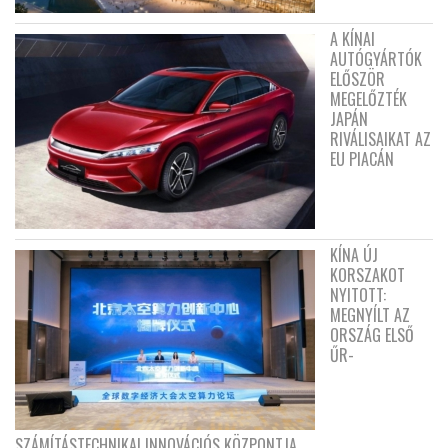
A KÍNAI
AUTÓGYÁRTÓK
ELŐSZÖR
MEGELŐZTÉK
JAPÁN
RIVÁLISAIKAT AZ
EU PIACÁN
KÍNA ÚJ
KORSZAKOT
NYITOTT:
MEGNYÍLT AZ
ORSZÁG ELSŐ
ŰR-
SZÁMÍTÁSTECHNIKAI INNOVÁCIÓS KÖZPONTJA