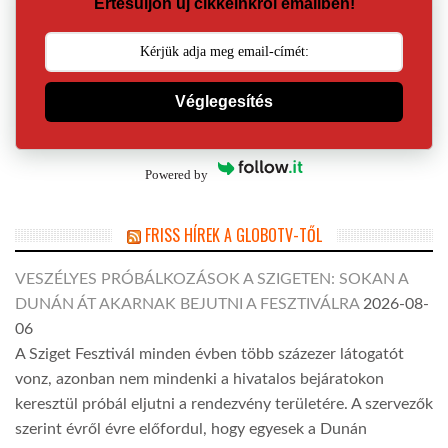
Értesüljön új cikkeinkről emailben!
Véglegesítés
Powered by
FRISS HÍREK A GLOBOTV-TŐL
VESZÉLYES PRÓBÁLKOZÁSOK A SZIGETEN: SOKAN A
DUNÁN ÁT AKARNAK BEJUTNI A FESZTIVÁLRA
2026-08-
06
A Sziget Fesztivál minden évben több százezer látogatót
vonz, azonban nem mindenki a hivatalos bejáratokon
keresztül próbál eljutni a rendezvény területére. A szervezők
szerint évről évre előfordul, hogy egyesek a Dunán