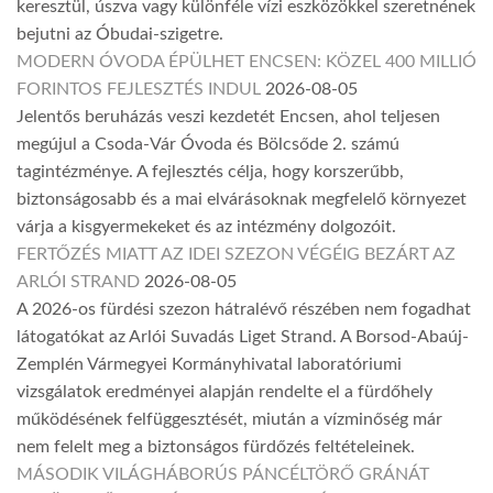
keresztül, úszva vagy különféle vízi eszközökkel szeretnének
bejutni az Óbudai-szigetre.
MODERN ÓVODA ÉPÜLHET ENCSEN: KÖZEL 400 MILLIÓ
FORINTOS FEJLESZTÉS INDUL
2026-08-05
Jelentős beruházás veszi kezdetét Encsen, ahol teljesen
megújul a Csoda-Vár Óvoda és Bölcsőde 2. számú
tagintézménye. A fejlesztés célja, hogy korszerűbb,
biztonságosabb és a mai elvárásoknak megfelelő környezet
várja a kisgyermekeket és az intézmény dolgozóit.
FERTŐZÉS MIATT AZ IDEI SZEZON VÉGÉIG BEZÁRT AZ
ARLÓI STRAND
2026-08-05
A 2026-os fürdési szezon hátralévő részében nem fogadhat
látogatókat az Arlói Suvadás Liget Strand. A Borsod-Abaúj-
Zemplén Vármegyei Kormányhivatal laboratóriumi
vizsgálatok eredményei alapján rendelte el a fürdőhely
működésének felfüggesztését, miután a vízminőség már
nem felelt meg a biztonságos fürdőzés feltételeinek.
MÁSODIK VILÁGHÁBORÚS PÁNCÉLTÖRŐ GRÁNÁT