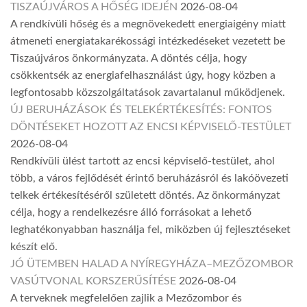
TISZAÚJVÁROS A HŐSÉG IDEJÉN
2026-08-04
A rendkívüli hőség és a megnövekedett energiaigény miatt
átmeneti energiatakarékossági intézkedéseket vezetett be
Tiszaújváros önkormányzata. A döntés célja, hogy
csökkentsék az energiafelhasználást úgy, hogy közben a
legfontosabb közszolgáltatások zavartalanul működjenek.
ÚJ BERUHÁZÁSOK ÉS TELEKÉRTÉKESÍTÉS: FONTOS
DÖNTÉSEKET HOZOTT AZ ENCSI KÉPVISELŐ-TESTÜLET
2026-08-04
Rendkívüli ülést tartott az encsi képviselő-testület, ahol
több, a város fejlődését érintő beruházásról és lakóövezeti
telkek értékesítéséről született döntés. Az önkormányzat
célja, hogy a rendelkezésre álló forrásokat a lehető
leghatékonyabban használja fel, miközben új fejlesztéseket
készít elő.
JÓ ÜTEMBEN HALAD A NYÍREGYHÁZA–MEZŐZOMBOR
VASÚTVONAL KORSZERŰSÍTÉSE
2026-08-04
A terveknek megfelelően zajlik a Mezőzombor és