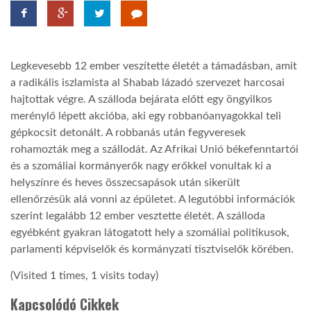
TROPICALMAGAZIN
Legkevesebb 12 ember veszítette életét a támadásban, amit
GLOBOTV
a radikális iszlamista al Shabab lázadó szervezet harcosai
hajtottak végre. A szálloda bejárata előtt egy öngyilkos
merénylő lépett akcióba, aki egy robbanóanyagokkal teli
AFRIKA TUDÁSTÁR
gépkocsit detonált. A robbanás után fegyveresek
rohamozták meg a szállodát. Az Afrikai Unió békefenntartói
A NAP SZÉPE
és a szomáliai kormányerők nagy erőkkel vonultak ki a
helyszínre és heves összecsapások után sikerült
ellenőrzésük alá vonni az épületet. A legutóbbi információk
LINKTR.EE
szerint legalább 12 ember vesztette életét. A szálloda
egyébként gyakran látogatott hely a szomáliai politikusok,
parlamenti képviselők és kormányzati tisztviselők körében.
GLOBOZSARU
(Visited 1 times, 1 visits today)
DOBRAVERO.HU
Kapcsolódó Cikkek