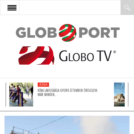
FŐOLDAL
AFRIKA
EURÓPA
ÁZSIA
ÁZSIA
KÍNA LAKOSSÁGA GYORS ÜTEMBEN ÖREGSZIK:
MÁR MINDEN…
ÉSZAK-AMERIKA
LATIN-AMERIKA