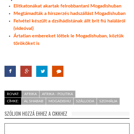
Elitkatonákat akartak felrobbantani Mogadishuban
LATIMO.HU
Megtámadták a hírszerzés hadszállást Mogadishuban
Felvétel készült a dzsihádistának állt brit fiú haláláról
(videóval)
GLOBOBOOK
Ártatlan embereket lőttek le Mogadishuban, köztük
törököket is
ROVAT:
AFRIKA
AFRIKA - POLITIKA
CÍMKE:
AL SHABAB
MOGADISHU
SZÁLLODA
SZOMÁLIA
SZÓLJON HOZZÁ EHHEZ A CIKKHEZ