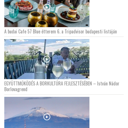
A budai Cafe 57 Blue étterem 6. a Tripadvisor budapesti listáján
EGYÜTTMŰKÖDÉS A BORKULTÚRA FEJLESZTÉSÉBEN – István Nádor
Borlovagrend