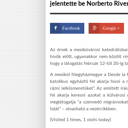
jelentette be Norberto Rive
Facebook
Google +
Az érsek a mexikóvárosi katedrálisban
hívők előtt, ugyanakkor nem közölt rés
hogy a látogatás február 12-től 20-ig t
A mexikói főegyházmegye a Desde la fe
katolikus egyházfő fel akarja hívni a m
rázni lelkiismeretüket”. Az említett í
fel akarja keresni azokat a külvárosi
meglátogatja “a szenvedő migránsokat”
falát” – olvasható a vezércikkben.
(Visited 1 times, 1 visits today)