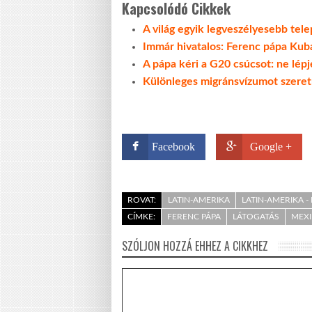
Kapcsolódó Cikkek
A világ egyik legveszélyesebb tel
Immár hivatalos: Ferenc pápa Ku
A pápa kéri a G20 csúcsot: ne lépj
Különleges migránsvízumot szere
Facebook
Google +
ROVAT:
LATIN-AMERIKA
LATIN-AMERIKA -
CÍMKE:
FERENC PÁPA
LÁTOGATÁS
MEX
SZÓLJON HOZZÁ EHHEZ A CIKKHEZ