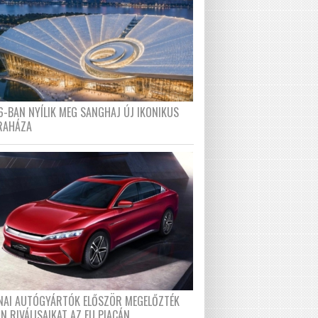
6-BAN NYÍLIK MEG SANGHAJ ÚJ IKONIKUS
RAHÁZA
ÍNAI AUTÓGYÁRTÓK ELŐSZÖR MEGELŐZTÉK
N RIVÁLISAIKAT AZ EU PIACÁN