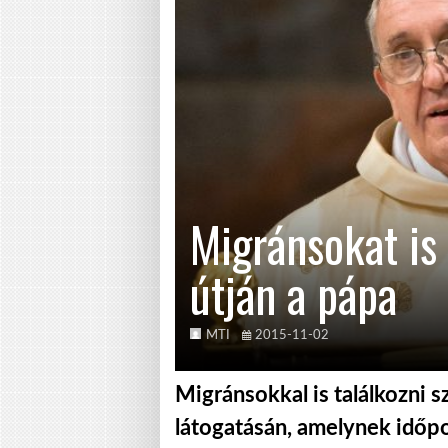
Migránsokat is 
útján a pápa
MTI
2015-11-02
Migránsokkal is találkozni 
látogatásán, amelynek időpo