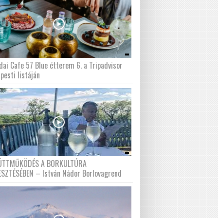
dai Cafe 57 Blue étterem 6. a Tripadvisor
pesti listáján
ÜTTMŰKÖDÉS A BORKULTÚRA
ESZTÉSÉBEN – István Nádor Borlovagrend