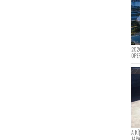
202
OPE
A K
JAPÁ