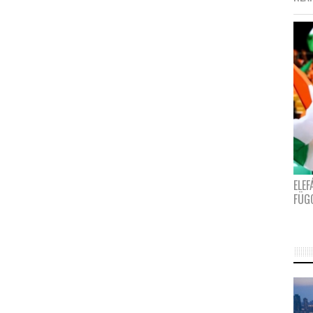
ELE
FÜG