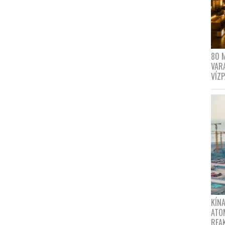
80 
VAR
VÍZ
KÍNA
ATO
REA