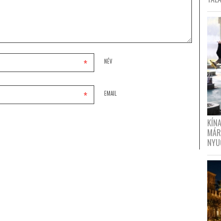
*
NÉV
*
EMAIL
KÍN
MÁR
NYU