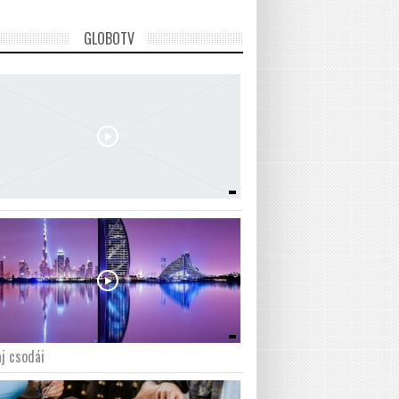
GLOBOTV
j csodái