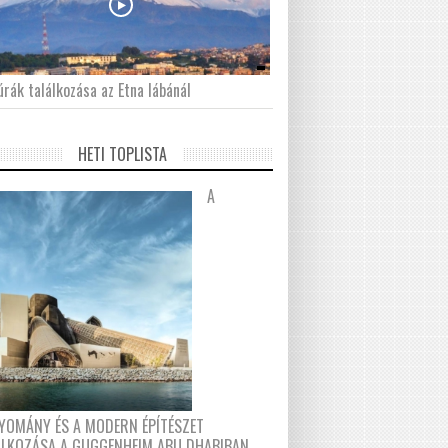
́rák találkozása az Etna lábánál
HETI TOPLISTA
A
YOMÁNY ÉS A MODERN ÉPÍTÉSZET
ÁLKOZÁSA A GUGGENHEIM ABU DHABIBAN