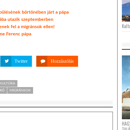
epülésének börtönében járt a pápa
bába utazik szeptemberben
Kultu
enek fel a migránsok ellen!
tne Ferenc pápa
Twitter
Hozzászólás
 KULTÚRA
IKÓ
MIGRÁNSOK
HAG
TAL