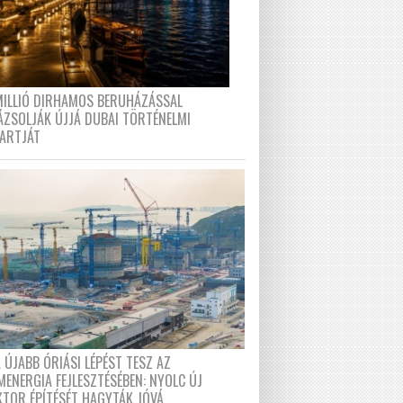
MILLIÓ DIRHAMOS BERUHÁZÁSSAL
ÁZSOLJÁK ÚJJÁ DUBAI TÖRTÉNELMI
PARTJÁT
 ÚJABB ÓRIÁSI LÉPÉST TESZ AZ
MENERGIA FEJLESZTÉSÉBEN: NYOLC ÚJ
KTOR ÉPÍTÉSÉT HAGYTÁK JÓVÁ