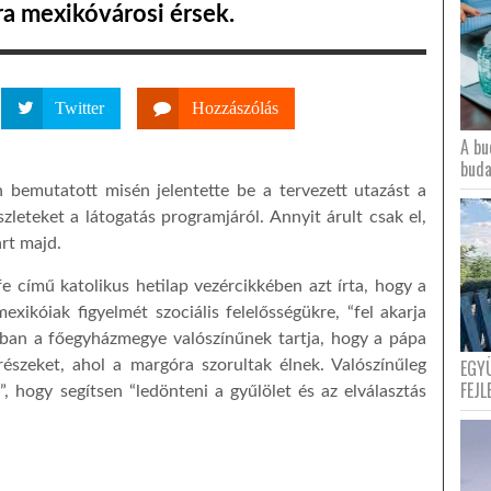
ra mexikóvárosi érsek.
Twitter
Hozzászólás
A bu
buda
 bemutatott misén jelentette be a tervezett utazást a
zleteket a látogatás programjáról. Annyit árult csak el,
art majd.
 című katolikus hetilap vezércikkében azt írta, hogy a
exikóiak figyelmét szociális felelősségükre, “fel akarja
rásban a főegyházmegye valószínűnek tartja, hogy a pápa
EGY
 részeket, ahol a margóra szorultak élnek. Valószínűleg
FEJL
, hogy segítsen “ledönteni a gyűlölet és az elválasztás