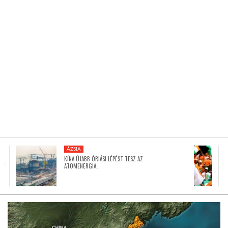
KÖZEL-KELET
AUSZTRÁLIA
A VILÁG ITTHON
MÉDIA
ÁZSIA
KÍNA ÚJABB ÓRIÁSI LÉPÉST TESZ AZ
ATOMENERGIA…
GLOBOTV BP
HÍR3D