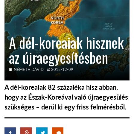
TROPICALMAGAZIN
GLOBOTV
A dél-koreaiak hisznek
az újraegyesítésben
AFRIKA TUDÁSTÁR
A NAP SZÉPE
NÉMETH DÁVID
2015-12-09
A dél-koreaiak 82 százaléka hisz abban,
LINKTR.EE
hogy az Észak-Koreával való újraegyesülés
szükséges – derül ki egy friss felmérésből.
GLOBOZSARU
DOBRAVERO.HU