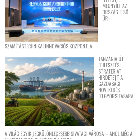
MEGNYÍLT AZ
ORSZÁG ELSŐ
ŰR-
SZÁMÍTÁSTECHNIKAI INNOVÁCIÓS KÖZPONTJA
TANZÁNIA ÚJ
FEJLESZTÉSI
STRATÉGIÁT
HIRDETETT A
GAZDASÁGI
NÖVEKEDÉS
FELGYORSÍTÁSÁRA
A VILÁG EGYIK LEGKÜLÖNLEGESEBB SIVATAGI VÁROSA – AHOL MÉG A