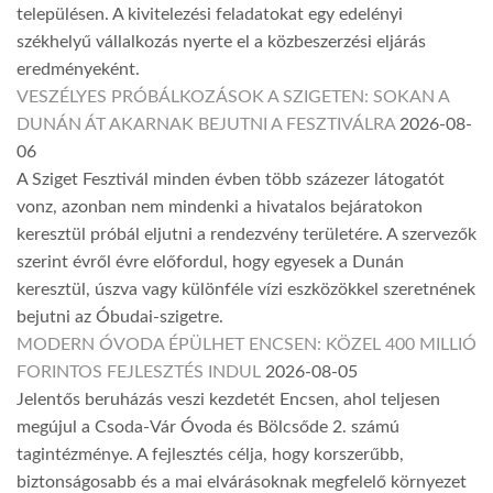
településen. A kivitelezési feladatokat egy edelényi
székhelyű vállalkozás nyerte el a közbeszerzési eljárás
eredményeként.
VESZÉLYES PRÓBÁLKOZÁSOK A SZIGETEN: SOKAN A
DUNÁN ÁT AKARNAK BEJUTNI A FESZTIVÁLRA
2026-08-
06
A Sziget Fesztivál minden évben több százezer látogatót
vonz, azonban nem mindenki a hivatalos bejáratokon
keresztül próbál eljutni a rendezvény területére. A szervezők
szerint évről évre előfordul, hogy egyesek a Dunán
keresztül, úszva vagy különféle vízi eszközökkel szeretnének
bejutni az Óbudai-szigetre.
MODERN ÓVODA ÉPÜLHET ENCSEN: KÖZEL 400 MILLIÓ
FORINTOS FEJLESZTÉS INDUL
2026-08-05
Jelentős beruházás veszi kezdetét Encsen, ahol teljesen
megújul a Csoda-Vár Óvoda és Bölcsőde 2. számú
tagintézménye. A fejlesztés célja, hogy korszerűbb,
biztonságosabb és a mai elvárásoknak megfelelő környezet