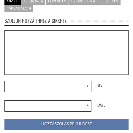
CÍMKE:
DÉL-KOREA
EGYESÍTÉS
ÉSZAK-KOREA
FELMÉRÉS
TÁRSADALOM
SZÓLJON HOZZÁ EHHEZ A CIKKHEZ
*
NÉV
*
EMAIL