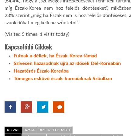
(64,4%), hogy a „szükséges intézkedéseket fenn kell tartani,
míg Észak-Korea nem hoz felelős döntéseket”, miközben
23% szerint „még ha Észak nem is hoz felelős döntéseket, a
szankciókat meg kellene szüntetni”.
(Visited 5 times, 1 visits today)
Kapcsolódó Cikkek
Futnak a déliek, ha Észak-Korea támad
Szívesen házasodnak újra az idősek Dél-Koreában
Hazatérés Észak-Koreába
Tömeges esküvő észak-koreaiaknak Szöulban
ROVAT:
ÁZSIA
ÁZSIA - ÉLETMÓD