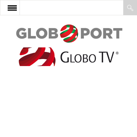
FŐOLDAL
AFRIKA
EURÓPA
ÁZSIA
ÉSZAK-AMERIKA
LATIN-AMERIKA