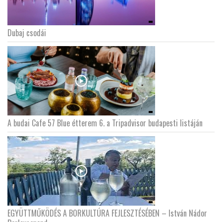
Dubaj csodái
A budai Cafe 57 Blue étterem 6. a Tripadvisor budapesti listáján
EGYÜTTMŰKÖDÉS A BORKULTÚRA FEJLESZTÉSÉBEN – István Nádor