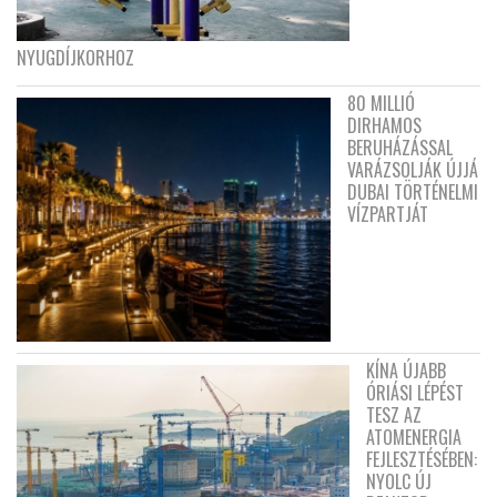
NYUGDÍJKORHOZ
80 MILLIÓ
DIRHAMOS
BERUHÁZÁSSAL
VARÁZSOLJÁK ÚJJÁ
DUBAI TÖRTÉNELMI
VÍZPARTJÁT
KÍNA ÚJABB
ÓRIÁSI LÉPÉST
TESZ AZ
ATOMENERGIA
FEJLESZTÉSÉBEN:
NYOLC ÚJ