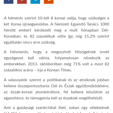
LATIMO.HU
A felmérés szerint 10-ből 8 koreai vallja, hogy szükséges a
két Korea újraegyesülése. A Nemzeti Egyesítő Tanács 1000
GLOBOBOOK
felnőtt embert kérdezett meg a múlt hónapban Dél-
Koreában, és 82 százalékuk vélte így, míg 15,2% szerint
egyáltalán nincs erre szükség.
A felismerés, hogy a megosztott félszigetnek ismét
egységessé kell válnia, folyamatosan növekszik az
emberekben. 2013. októberében még 71% volt a most 82
százalékos arány – írja a Korean Times.
A válaszadók szerint a politikának és az elnöknek jobban
kellene összepontosítania Dél és Észak együttműködésére,
az észak-koreai atomkérdésre, fel kellene készülnie az
egyesítésre, és támogatnia kell az északiak megélhetését.
Ami a gazdasági szankciókat illeti, sokan úgy vélekednek