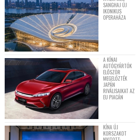
SANGHAJ ÚJ
IKONIKUS
OPERAHÁZA
A KÍNAI
AUTÓGYÁRTÓK
ELŐSZÖR
MEGELŐZTÉK
JAPÁN
RIVÁLISAIKAT AZ
EU PIACÁN
KÍNA ÚJ
KORSZAKOT
NYITOTT: