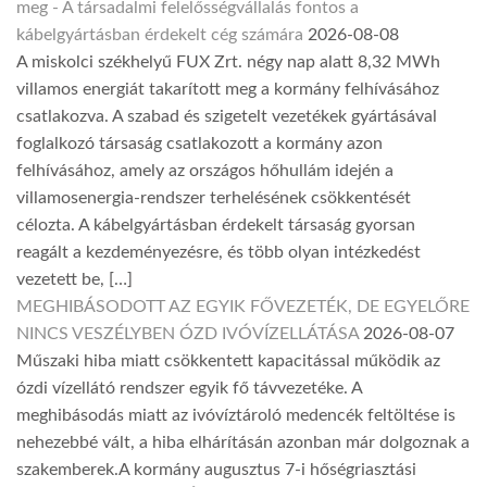
meg - A társadalmi felelősségvállalás fontos a
kábelgyártásban érdekelt cég számára
2026-08-08
A miskolci székhelyű FUX Zrt. négy nap alatt 8,32 MWh
villamos energiát takarított meg a kormány felhívásához
csatlakozva. A szabad és szigetelt vezetékek gyártásával
foglalkozó társaság csatlakozott a kormány azon
felhívásához, amely az országos hőhullám idején a
villamosenergia-rendszer terhelésének csökkentését
célozta. A kábelgyártásban érdekelt társaság gyorsan
reagált a kezdeményezésre, és több olyan intézkedést
vezetett be, […]
MEGHIBÁSODOTT AZ EGYIK FŐVEZETÉK, DE EGYELŐRE
NINCS VESZÉLYBEN ÓZD IVÓVÍZELLÁTÁSA
2026-08-07
Műszaki hiba miatt csökkentett kapacitással működik az
ózdi vízellátó rendszer egyik fő távvezetéke. A
meghibásodás miatt az ivóvíztároló medencék feltöltése is
nehezebbé vált, a hiba elhárításán azonban már dolgoznak a
szakemberek.A kormány augusztus 7-i hőségriasztási