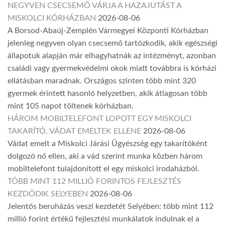
NEGYVEN CSECSEMŐ VÁRJA A HAZAJUTÁST A
MISKOLCI KÓRHÁZBAN
2026-08-06
A Borsod-Abaúj-Zemplén Vármegyei Központi Kórházban
jelenleg negyven olyan csecsemő tartózkodik, akik egészségi
állapotuk alapján már elhagyhatnák az intézményt, azonban
családi vagy gyermekvédelmi okok miatt továbbra is kórházi
ellátásban maradnak. Országos szinten több mint 320
gyermek érintett hasonló helyzetben, akik átlagosan több
mint 105 napot töltenek kórházban.
HÁROM MOBILTELEFONT LOPOTT EGY MISKOLCI
TAKARÍTÓ, VÁDAT EMELTEK ELLENE
2026-08-06
Vádat emelt a Miskolci Járási Ügyészség egy takarítóként
dolgozó nő ellen, aki a vád szerint munka közben három
mobiltelefont tulajdonított el egy miskolci irodaházból.
TÖBB MINT 112 MILLIÓ FORINTOS FEJLESZTÉS
KEZDŐDIK SELYEBEN
2026-08-06
Jelentős beruházás veszi kezdetét Selyében: több mint 112
millió forint értékű fejlesztési munkálatok indulnak el a