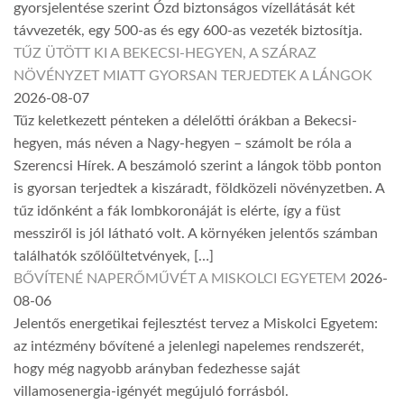
gyorsjelentése szerint Ózd biztonságos vízellátását két
távvezeték, egy 500-as és egy 600-as vezeték biztosítja.
TŰZ ÜTÖTT KI A BEKECSI-HEGYEN, A SZÁRAZ
NÖVÉNYZET MIATT GYORSAN TERJEDTEK A LÁNGOK
2026-08-07
Tűz keletkezett pénteken a délelőtti órákban a Bekecsi-
hegyen, más néven a Nagy-hegyen – számolt be róla a
Szerencsi Hírek. A beszámoló szerint a lángok több ponton
is gyorsan terjedtek a kiszáradt, földközeli növényzetben. A
tűz időnként a fák lombkoronáját is elérte, így a füst
messziről is jól látható volt. A környéken jelentős számban
találhatók szőlőültetvények, […]
BŐVÍTENÉ NAPERŐMŰVÉT A MISKOLCI EGYETEM
2026-
08-06
Jelentős energetikai fejlesztést tervez a Miskolci Egyetem:
az intézmény bővítené a jelenlegi napelemes rendszerét,
hogy még nagyobb arányban fedezhesse saját
villamosenergia-igényét megújuló forrásból.