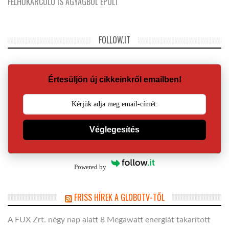
FELHŐKARCOLÓ IS AGYAGBÓL ÉPÜLT
FOLLOW.IT
Értesüljön új cikkeinkről emailben!
Véglegesítés
Powered by
FRISS HÍREK A GLOBOTV-TŐL
A FUX Zrt. négy nap alatt 8 Megawatt energiát takarított