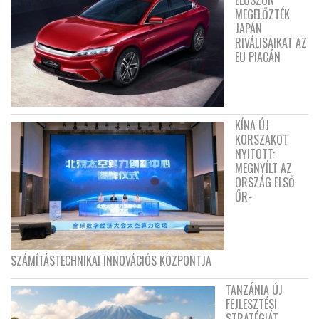
ELŐSZÖR
MEGELŐZTÉK
JAPÁN
RIVÁLISAIKAT AZ
EU PIACÁN
KÍNA ÚJ
KORSZAKOT
NYITOTT:
MEGNYÍLT AZ
ORSZÁG ELSŐ
ŰR-
SZÁMÍTÁSTECHNIKAI INNOVÁCIÓS KÖZPONTJA
TANZÁNIA ÚJ
FEJLESZTÉSI
STRATÉGIÁT