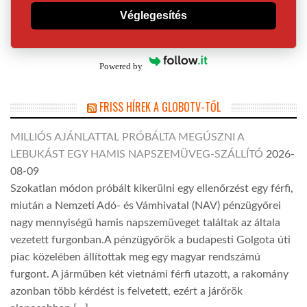
Véglegesítés
Powered by
FRISS HÍREK A GLOBOTV-TŐL
MILLIÓS AJÁNLATTAL PRÓBÁLTA MEGÚSZNI A
LEBUKÁST EGY HAMIS NAPSZEMÜVEG-SZÁLLÍTÓ
2026-
08-09
Szokatlan módon próbált kikerülni egy ellenőrzést egy férfi,
miután a Nemzeti Adó- és Vámhivatal (NAV) pénzügyőrei
nagy mennyiségű hamis napszemüveget találtak az általa
vezetett furgonban.A pénzügyőrök a budapesti Golgota úti
piac közelében állítottak meg egy magyar rendszámú
furgont. A járműben két vietnámi férfi utazott, a rakomány
azonban több kérdést is felvetett, ezért a járőrök