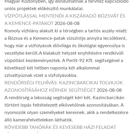
Magyar Közlönyben, így elindulhatnak a tervhez kapcsolódó
uniós projektek előkészítő munkálatai.
VÍZPÓTLÁSSAL MENTENÉK A KISZÁRADÓ BÓZSVÁT ÉS
A KEMENCE-PATAKOT
2026-08-08
Komoly vízhiány alakult ki a térségben a tartós aszály miatt:
a Bózsva és a Kemence-patak vízszintje annyira lecsökkent,
hogy már a vízfolyások élővilága és ökológiai egyensúlya is
veszélybe került.A kialakult helyzet enyhítésére rendkívüli
vízpótlást kezdeményeztek. A Perlit-92 Kft. segítségével a
következő két hétben naponta két alkalommal
szivattyúznak vizet a vízfolyásokba.
RENDŐRSÉGI FELHÍVÁS: KAZINCBARCIKAI TOLVAJOK
AZONOSÍTÁSÁHOZ KÉRNEK SEGÍTSÉGET
2026-08-08
A rendőrség a lakosság segítségét kéri két, Kazincbarcikán
történt lopás feltételezett elkövetőinek azonosításában. A
nyomozók olyan személyeket keresnek, akik a rendelkezésre
álló kamerafelvételeken láthatók.
RÖVIDEBB TANÓRÁK ÉS KEVESEBB HÁZI FELADAT