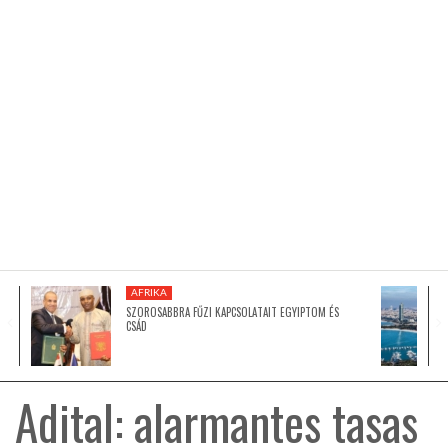
KÖZEL-KELET
AUSZTRÁLIA
A VILÁG ITTHON
MÉDIA
AFRIKA
SZOROSABBRA FŰZI KAPCSOLATAIT EGYIPTOM ÉS
CSÁD
GLOBOTV BP
Adital: alarmantes tasas
HÍR3D