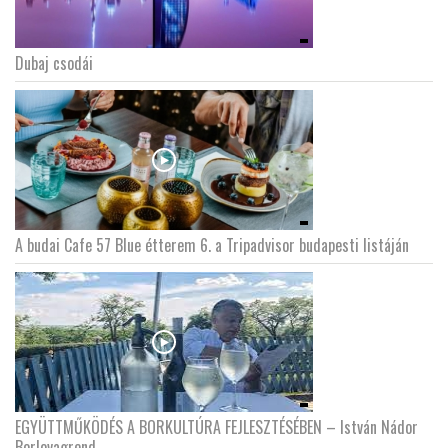
Dubaj csodái
A budai Cafe 57 Blue étterem 6. a Tripadvisor budapesti listáján
EGYÜTTMŰKÖDÉS A BORKULTÚRA FEJLESZTÉSÉBEN – István Nádor
Borlovagrend