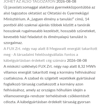
JÖHET AZ ALSÓ TAGOZATON
2026-08-08
Új javaslatcsomaggal alakítaná gyermekközpontúbbá az
alsó tagozatos oktatást az Oktatási és Gyermekügyi
Minisztérium. A „Legyen élmény a tanulás!” című, 14
pontból álló szakmai ajánlás többek között a tanórák
hosszának rugalmasabb kezelését, hosszabb szüneteket,
kevesebb házi feladatot és élményalapú tanulást is
szorgalmaz.
A FUX Zrt. négy nap alatt 8 Megawatt energiát takarított
meg - A társadalmi felelősségvállalás fontos a
kábelgyártásban érdekelt cég számára
2026-08-08
A miskolci székhelyű FUX Zrt. négy nap alatt 8,32 MWh
villamos energiát takarított meg a kormány felhívásához
csatlakozva. A szabad és szigetelt vezetékek gyártásával
foglalkozó társaság csatlakozott a kormány azon
felhívásához, amely az országos hőhullám idején a
villamosenergia-rendszer terhelésének csökkentését
célozta. A kábelgyártásban érdekelt társaság gyorsan