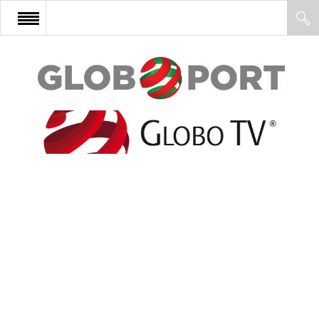
FŐOLDAL
AFRIKA
EURÓPA
ÁZSIA
ÉSZAK-AMERIKA
LATIN-AMERIKA