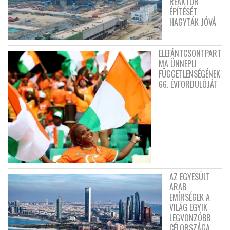
REAKTOR
ÉPÍTÉSÉT
HAGYTÁK JÓVÁ
ELEFÁNTCSONTPART
MA ÜNNEPLI
FÜGGETLENSÉGÉNEK
66. ÉVFORDULÓJÁT
AZ EGYESÜLT
ARAB
EMÍRSÉGEK A
VILÁG EGYIK
LEGVONZÓBB
CÉLORSZÁGA