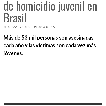
de homicidio juvenil en
TROPICALMAGAZIN
Brasil
GLOBOTV
KASZAB ZSUZSA
2013-07-16
Más de 53 mil personas son asesinadas
AFRIKA TUDÁSTÁR
cada año y las víctimas son cada vez más
jóvenes.
A NAP SZÉPE
LINKTR.EE
GLOBOZSARU
DOBRAVERO.HU