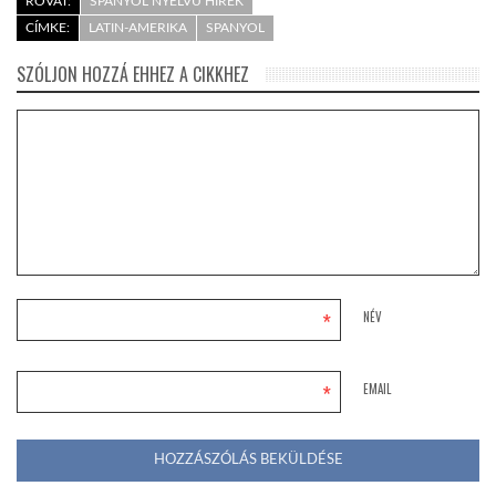
ROVAT:
SPANYOL NYELVŰ HÍREK
CÍMKE:
LATIN-AMERIKA
SPANYOL
SZÓLJON HOZZÁ EHHEZ A CIKKHEZ
*
NÉV
*
EMAIL