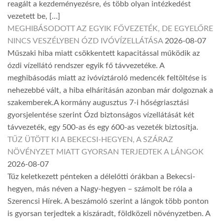
reagált a kezdeményezésre, és több olyan intézkedést
vezetett be, […]
MEGHIBÁSODOTT AZ EGYIK FŐVEZETÉK, DE EGYELŐRE
NINCS VESZÉLYBEN ÓZD IVÓVÍZELLÁTÁSA
2026-08-07
Műszaki hiba miatt csökkentett kapacitással működik az
ózdi vízellátó rendszer egyik fő távvezetéke. A
meghibásodás miatt az ivóvíztároló medencék feltöltése is
nehezebbé vált, a hiba elhárításán azonban már dolgoznak a
szakemberek.A kormány augusztus 7-i hőségriasztási
gyorsjelentése szerint Ózd biztonságos vízellátását két
távvezeték, egy 500-as és egy 600-as vezeték biztosítja.
TŰZ ÜTÖTT KI A BEKECSI-HEGYEN, A SZÁRAZ
NÖVÉNYZET MIATT GYORSAN TERJEDTEK A LÁNGOK
2026-08-07
Tűz keletkezett pénteken a délelőtti órákban a Bekecsi-
hegyen, más néven a Nagy-hegyen – számolt be róla a
Szerencsi Hírek. A beszámoló szerint a lángok több ponton
is gyorsan terjedtek a kiszáradt, földközeli növényzetben. A