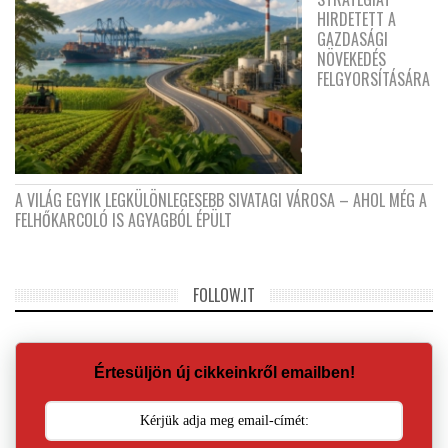
HIRDETETT A
GAZDASÁGI
NÖVEKEDÉS
FELGYORSÍTÁSÁRA
A VILÁG EGYIK LEGKÜLÖNLEGESEBB SIVATAGI VÁROSA – AHOL MÉG A
FELHŐKARCOLÓ IS AGYAGBÓL ÉPÜLT
FOLLOW.IT
Értesüljön új cikkeinkről emailben!