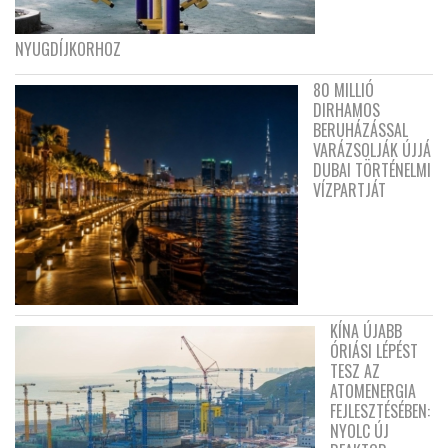
NYUGDÍJKORHOZ
80 MILLIÓ
DIRHAMOS
BERUHÁZÁSSAL
VARÁZSOLJÁK ÚJJÁ
DUBAI TÖRTÉNELMI
VÍZPARTJÁT
KÍNA ÚJABB
ÓRIÁSI LÉPÉST
TESZ AZ
ATOMENERGIA
FEJLESZTÉSÉBEN:
NYOLC ÚJ