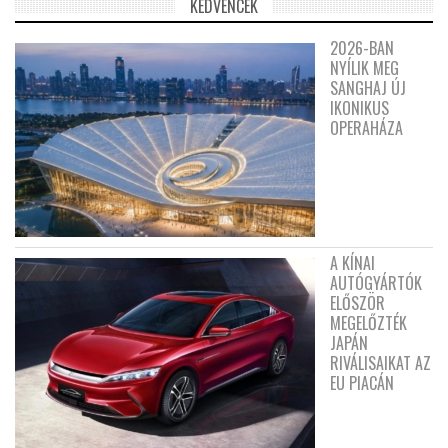
KEDVENCEK
2026-BAN
NYÍLIK MEG
SANGHAJ ÚJ
IKONIKUS
OPERAHÁZA
A KÍNAI
AUTÓGYÁRTÓK
ELŐSZÖR
MEGELŐZTÉK
JAPÁN
RIVÁLISAIKAT AZ
EU PIACÁN