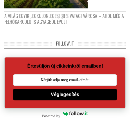
A VILÁG EGYIK LEGKÜLÖNLEGESEBB SIVATAGI VÁROSA – AHOL MÉG A
FELHŐKARCOLÓ IS AGYAGBÓL ÉPÜLT
FOLLOW.IT
Értesüljön új cikkeinkről emailben!
Véglegesítés
Powered by