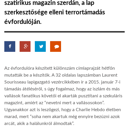
szatirikus magazin szerdán, a lap
szerkesztősége elleni terrortámadás
LATIMO.HU
évfordulóján.
GLOBOBOOK
Az évfordulóra készített különszám címlaprajzát hétfőn
mutatták be a készítők. A 32 oldalas lapszámban Laurent
Sourisseau lapigazgató vezércikkében ír a 2015. január 7-i
támadás átéléséről, s úgy fogalmaz, hogy az iszlám és más
vallások fanatikus követői el akarták pusztítani a szekuláris
magazint, amiért az “nevetni mert a vallásosokon”.
Ugyanakkor azt is leszögezi, hogy a Charlie Hebdo életben
marad, mert “soha nem akartuk még ennyire bezúzni azok
arcát, akik a halálunkról álmodtak”.