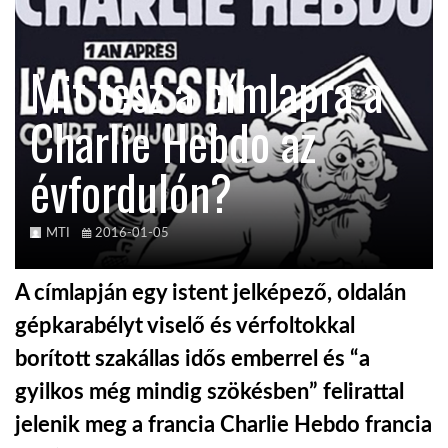
TROPICALMAGAZIN
Mit tesz a címlapra a
GLOBOTV
Charlie Hebdo az
évfordulón?
AFRIKA TUDÁSTÁR
A NAP SZÉPE
MTI
2016-01-05
A címlapján egy istent jelképező, oldalán
LINKTR.EE
gépkarabélyt viselő és vérfoltokkal
borított szakállas idős emberrel és “a
GLOBOZSARU
gyilkos még mindig szökésben” felirattal
jelenik meg a francia Charlie Hebdo francia
DOBRAVERO.HU