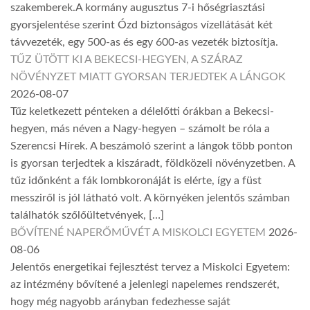
szakemberek.A kormány augusztus 7-i hőségriasztási
gyorsjelentése szerint Ózd biztonságos vízellátását két
távvezeték, egy 500-as és egy 600-as vezeték biztosítja.
TŰZ ÜTÖTT KI A BEKECSI-HEGYEN, A SZÁRAZ
NÖVÉNYZET MIATT GYORSAN TERJEDTEK A LÁNGOK
2026-08-07
Tűz keletkezett pénteken a délelőtti órákban a Bekecsi-
hegyen, más néven a Nagy-hegyen – számolt be róla a
Szerencsi Hírek. A beszámoló szerint a lángok több ponton
is gyorsan terjedtek a kiszáradt, földközeli növényzetben. A
tűz időnként a fák lombkoronáját is elérte, így a füst
messziről is jól látható volt. A környéken jelentős számban
találhatók szőlőültetvények, […]
BŐVÍTENÉ NAPERŐMŰVÉT A MISKOLCI EGYETEM
2026-
08-06
Jelentős energetikai fejlesztést tervez a Miskolci Egyetem:
az intézmény bővítené a jelenlegi napelemes rendszerét,
hogy még nagyobb arányban fedezhesse saját