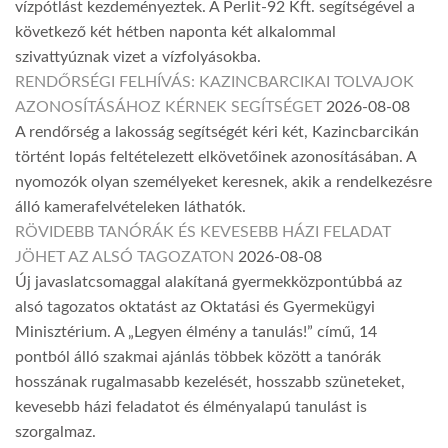
vízpótlást kezdeményeztek. A Perlit-92 Kft. segítségével a
következő két hétben naponta két alkalommal
szivattyúznak vizet a vízfolyásokba.
RENDŐRSÉGI FELHÍVÁS: KAZINCBARCIKAI TOLVAJOK
AZONOSÍTÁSÁHOZ KÉRNEK SEGÍTSÉGET
2026-08-08
A rendőrség a lakosság segítségét kéri két, Kazincbarcikán
történt lopás feltételezett elkövetőinek azonosításában. A
nyomozók olyan személyeket keresnek, akik a rendelkezésre
álló kamerafelvételeken láthatók.
RÖVIDEBB TANÓRÁK ÉS KEVESEBB HÁZI FELADAT
JÖHET AZ ALSÓ TAGOZATON
2026-08-08
Új javaslatcsomaggal alakítaná gyermekközpontúbbá az
alsó tagozatos oktatást az Oktatási és Gyermekügyi
Minisztérium. A „Legyen élmény a tanulás!” című, 14
pontból álló szakmai ajánlás többek között a tanórák
hosszának rugalmasabb kezelését, hosszabb szüneteket,
kevesebb házi feladatot és élményalapú tanulást is
szorgalmaz.