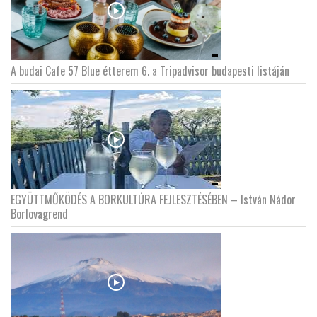
A budai Cafe 57 Blue étterem 6. a Tripadvisor budapesti listáján
EGYÜTTMŰKÖDÉS A BORKULTÚRA FEJLESZTÉSÉBEN – István Nádor
Borlovagrend