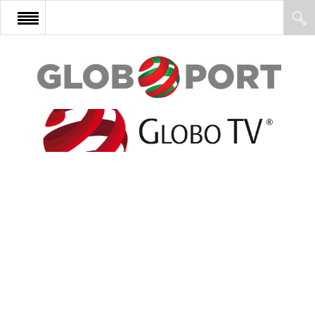
FŐOLDAL
AFRIKA
EURÓPA
ÁZSIA
ÉSZAK-AMERIKA
LATIN-AMERIKA