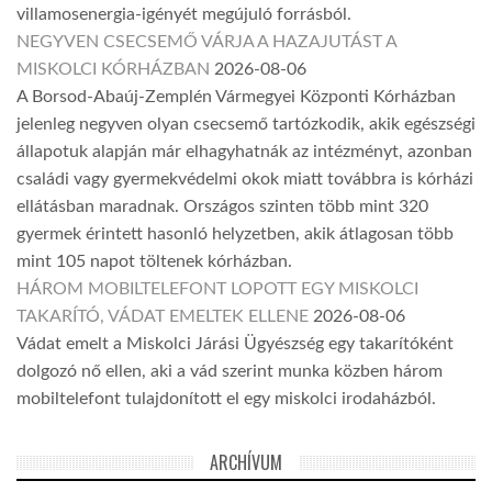
villamosenergia-igényét megújuló forrásból.
NEGYVEN CSECSEMŐ VÁRJA A HAZAJUTÁST A
MISKOLCI KÓRHÁZBAN
2026-08-06
A Borsod-Abaúj-Zemplén Vármegyei Központi Kórházban
jelenleg negyven olyan csecsemő tartózkodik, akik egészségi
állapotuk alapján már elhagyhatnák az intézményt, azonban
családi vagy gyermekvédelmi okok miatt továbbra is kórházi
ellátásban maradnak. Országos szinten több mint 320
gyermek érintett hasonló helyzetben, akik átlagosan több
mint 105 napot töltenek kórházban.
HÁROM MOBILTELEFONT LOPOTT EGY MISKOLCI
TAKARÍTÓ, VÁDAT EMELTEK ELLENE
2026-08-06
Vádat emelt a Miskolci Járási Ügyészség egy takarítóként
dolgozó nő ellen, aki a vád szerint munka közben három
mobiltelefont tulajdonított el egy miskolci irodaházból.
ARCHÍVUM