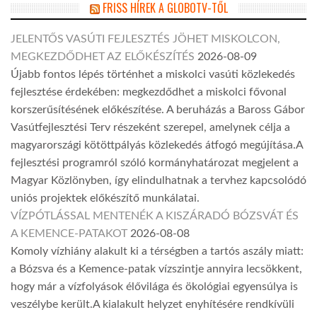
FRISS HÍREK A GLOBOTV-TŐL
JELENTŐS VASÚTI FEJLESZTÉS JÖHET MISKOLCON,
MEGKEZDŐDHET AZ ELŐKÉSZÍTÉS
2026-08-09
Újabb fontos lépés történhet a miskolci vasúti közlekedés
fejlesztése érdekében: megkezdődhet a miskolci fővonal
korszerűsítésének előkészítése. A beruházás a Baross Gábor
Vasútfejlesztési Terv részeként szerepel, amelynek célja a
magyarországi kötöttpályás közlekedés átfogó megújítása.A
fejlesztési programról szóló kormányhatározat megjelent a
Magyar Közlönyben, így elindulhatnak a tervhez kapcsolódó
uniós projektek előkészítő munkálatai.
VÍZPÓTLÁSSAL MENTENÉK A KISZÁRADÓ BÓZSVÁT ÉS
A KEMENCE-PATAKOT
2026-08-08
Komoly vízhiány alakult ki a térségben a tartós aszály miatt:
a Bózsva és a Kemence-patak vízszintje annyira lecsökkent,
hogy már a vízfolyások élővilága és ökológiai egyensúlya is
veszélybe került.A kialakult helyzet enyhítésére rendkívüli