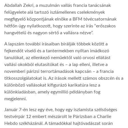
Abdallah Zekri, a muzulmán vallás francia tanácsának
felügyelete alá tartozó iszlámellenes cselekmények
megfigyelő központjának elnöke a BFM tévécsatornának
hétfőn úgy nyilatkozott, hogy szerinte az írás “erőszakos
hangvételű és nagyon sértő a vallásra nézve”.
A lapszám további írásaiban bírálják többek között a
fejkendőt viselő és a tantermekben nyíltan imádkozó
tanulókat, az ellenkező neműektől való orvosi ellátást
vallási okokból elutasítókat és – a lap elleni, illetve a
novemberi párizsi terrortámadások kapcsán – a francia
titkosszolgálatokat is. Az írások mellett számos obszcén és a
különböző vallásokat kifigurázó karikatúra lesz a
különkiadásban, amely egymillió példányban fog
megjelenni.
Január 7-én lesz egy éve, hogy egy iszlamista szélsőséges
testvérpár 12 embert mészárolt le Párizsban a Charlie
Hebdo székházánál. A támadókkal hajtóvadászat során