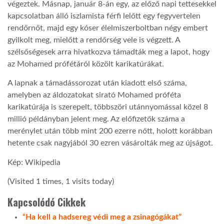
végeztek. Másnap, január 8-án egy, az előző napi tettesekkel
kapcsolatban álló iszlamista férfi lelőtt egy fegyvertelen
rendőrnőt, majd egy kóser élelmiszerboltban négy embert
gyilkolt meg, mielőtt a rendőrség vele is végzett. A
szélsőségesek arra hivatkozva támadták meg a lapot, hogy
az Mohamed prófétáról közölt karikatúrákat.
A lapnak a támadássorozat után kiadott első száma,
amelyben az áldozatokat sirató Mohamed próféta
karikatúrája is szerepelt, többszöri utánnyomással közel 8
millió példányban jelent meg. Az előfizetők száma a
merénylet után több mint 200 ezerre nőtt, holott korábban
hetente csak nagyjából 30 ezren vásárolták meg az újságot.
Kép: Wikipedia
(Visited 1 times, 1 visits today)
Kapcsolódó Cikkek
“Ha kell a hadsereg védi meg a zsinagógákat”