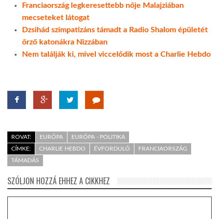
Franciaország legkeresettebb nője Malajziában
mecseteket látogat
Dzsihád szimpatizáns támadt a Radio Shalom épületét
őrző katonákra Nizzában
Nem találják ki, mivel viccelődik most a Charlie Hebdo
ROVAT:
EURÓPA
EURÓPA - POLITIKA
CÍMKE:
CHARLIE HEBDO
ÉVFORDULÓ
FRANCIAORSZÁG
TÁMADÁS
SZÓLJON HOZZÁ EHHEZ A CIKKHEZ