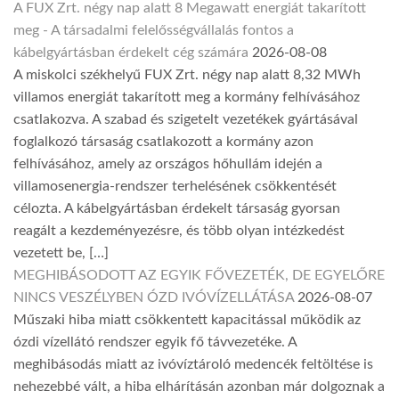
A FUX Zrt. négy nap alatt 8 Megawatt energiát takarított
meg - A társadalmi felelősségvállalás fontos a
kábelgyártásban érdekelt cég számára
2026-08-08
A miskolci székhelyű FUX Zrt. négy nap alatt 8,32 MWh
villamos energiát takarított meg a kormány felhívásához
csatlakozva. A szabad és szigetelt vezetékek gyártásával
foglalkozó társaság csatlakozott a kormány azon
felhívásához, amely az országos hőhullám idején a
villamosenergia-rendszer terhelésének csökkentését
célozta. A kábelgyártásban érdekelt társaság gyorsan
reagált a kezdeményezésre, és több olyan intézkedést
vezetett be, […]
MEGHIBÁSODOTT AZ EGYIK FŐVEZETÉK, DE EGYELŐRE
NINCS VESZÉLYBEN ÓZD IVÓVÍZELLÁTÁSA
2026-08-07
Műszaki hiba miatt csökkentett kapacitással működik az
ózdi vízellátó rendszer egyik fő távvezetéke. A
meghibásodás miatt az ivóvíztároló medencék feltöltése is
nehezebbé vált, a hiba elhárításán azonban már dolgoznak a