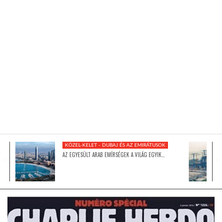
KÖZEL-KELET
AUSZTRÁLIA
A VILÁG ITTHON
MÉDIA
KÖZEL-KELET - DUBAJ ÉS AZ EMIRÁTUSOK
AZ EGYESÜLT ARAB EMÍRSÉGEK A VILÁG EGYIK…
GLOBOTV BP
HÍR3D