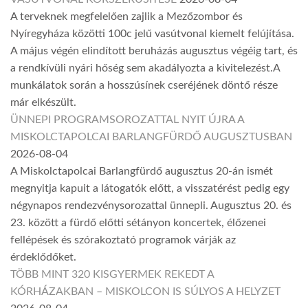
A terveknek megfelelően zajlik a Mezőzombor és
Nyíregyháza közötti 100c jelű vasútvonal kiemelt felújítása.
A május végén elindított beruházás augusztus végéig tart, és
a rendkívüli nyári hőség sem akadályozta a kivitelezést.A
munkálatok során a hosszúsínek cseréjének döntő része
már elkészült.
ÜNNEPI PROGRAMSOROZATTAL NYIT ÚJRA A
MISKOLCTAPOLCAI BARLANGFÜRDŐ AUGUSZTUSBAN
2026-08-04
A Miskolctapolcai Barlangfürdő augusztus 20-án ismét
megnyitja kapuit a látogatók előtt, a visszatérést pedig egy
négynapos rendezvénysorozattal ünnepli. Augusztus 20. és
23. között a fürdő előtti sétányon koncertek, élőzenei
fellépések és szórakoztató programok várják az
érdeklődőket.
TÖBB MINT 320 KISGYERMEK REKEDT A
KÓRHÁZAKBAN – MISKOLCON IS SÚLYOS A HELYZET