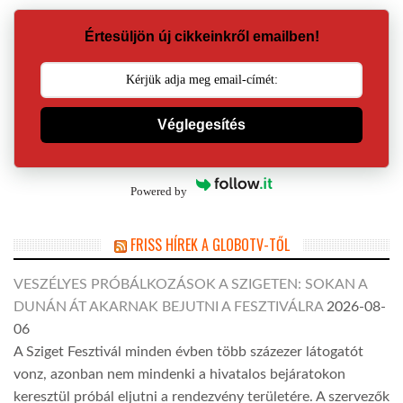
Értesüljön új cikkeinkről emailben!
Véglegesítés
Powered by
FRISS HÍREK A GLOBOTV-TŐL
VESZÉLYES PRÓBÁLKOZÁSOK A SZIGETEN: SOKAN A
DUNÁN ÁT AKARNAK BEJUTNI A FESZTIVÁLRA
2026-08-
06
A Sziget Fesztivál minden évben több százezer látogatót
vonz, azonban nem mindenki a hivatalos bejáratokon
keresztül próbál eljutni a rendezvény területére. A szervezők