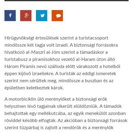
TROPICALMAGAZIN
GLOBOTV
Hírügynökségi értesülések szerint a turistacsoport
mindössze két tagja volt izraeli. A biztonsági forrásokra
AFRIKA TUDÁSTÁR
hivatkozó al-Maszri al-Jóm szerint a támadáskor a
turistabusz a piramisokhoz vezető al-Haram úton álló
Három Piramis nevű szálloda előtt várakozott a hotelből
A NAP SZÉPE
éppen kijövő izraeliekre. A turisták az eddigi ismeretek
szerint nem sérültek meg, mindössze a buszban és az
épületben keletkeztek károk.
LINKTR.EE
A motorbiciklin ülő merénylőket a biztonsági erők
helyszínen lévő tagjainak sikerült elüldözniük. A támadók
GLOBOZSARU
behajtottak egy mellékutcába, az egyik menekülőt azonban
röviddel később elfogták. Az akcióban a biztonsági források
DOBRAVERO.HU
szerint tűzpárbaj is zajlott a rendőrök és a merénylők