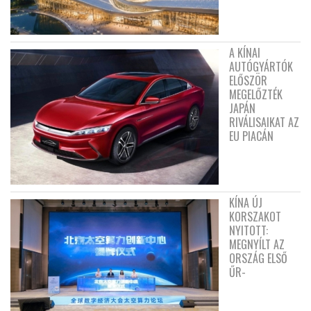
A KÍNAI
AUTÓGYÁRTÓK
ELŐSZÖR
MEGELŐZTÉK
JAPÁN
RIVÁLISAIKAT AZ
EU PIACÁN
KÍNA ÚJ
KORSZAKOT
NYITOTT:
MEGNYÍLT AZ
ORSZÁG ELSŐ
ŰR-