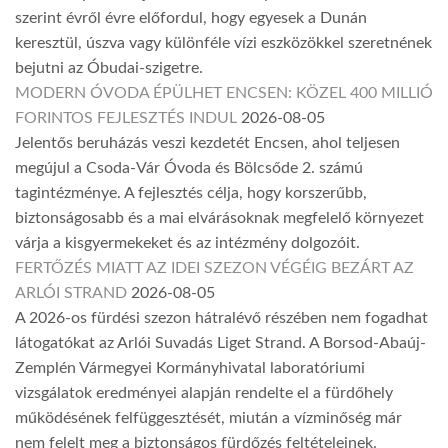
szerint évről évre előfordul, hogy egyesek a Dunán
keresztül, úszva vagy különféle vízi eszközökkel szeretnének
bejutni az Óbudai-szigetre.
MODERN ÓVODA ÉPÜLHET ENCSEN: KÖZEL 400 MILLIÓ
FORINTOS FEJLESZTÉS INDUL
2026-08-05
Jelentős beruházás veszi kezdetét Encsen, ahol teljesen
megújul a Csoda-Vár Óvoda és Bölcsőde 2. számú
tagintézménye. A fejlesztés célja, hogy korszerűbb,
biztonságosabb és a mai elvárásoknak megfelelő környezet
várja a kisgyermekeket és az intézmény dolgozóit.
FERTŐZÉS MIATT AZ IDEI SZEZON VÉGÉIG BEZÁRT AZ
ARLÓI STRAND
2026-08-05
A 2026-os fürdési szezon hátralévő részében nem fogadhat
látogatókat az Arlói Suvadás Liget Strand. A Borsod-Abaúj-
Zemplén Vármegyei Kormányhivatal laboratóriumi
vizsgálatok eredményei alapján rendelte el a fürdőhely
működésének felfüggesztését, miután a vízminőség már
nem felelt meg a biztonságos fürdőzés feltételeinek.