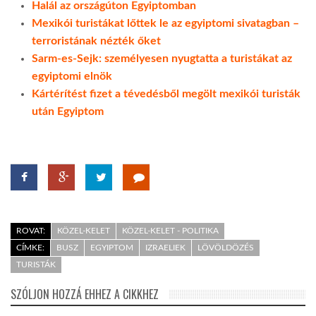
Halál az országúton Egyiptomban
Mexikói turistákat lőttek le az egyiptomi sivatagban –
terroristának nézték őket
Sarm-es-Sejk: személyesen nyugtatta a turistákat az
egyiptomi elnök
Kártérítést fizet a tévedésből megölt mexikói turisták
után Egyiptom
ROVAT:
KÖZEL-KELET
KÖZEL-KELET - POLITIKA
CÍMKE:
BUSZ
EGYIPTOM
IZRAELIEK
LÖVÖLDÖZÉS
TURISTÁK
SZÓLJON HOZZÁ EHHEZ A CIKKHEZ