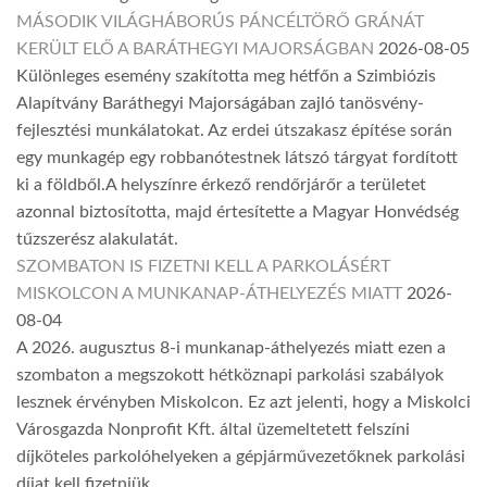
MÁSODIK VILÁGHÁBORÚS PÁNCÉLTÖRŐ GRÁNÁT
KERÜLT ELŐ A BARÁTHEGYI MAJORSÁGBAN
2026-08-05
Különleges esemény szakította meg hétfőn a Szimbiózis
Alapítvány Baráthegyi Majorságában zajló tanösvény-
fejlesztési munkálatokat. Az erdei útszakasz építése során
egy munkagép egy robbanótestnek látszó tárgyat fordított
ki a földből.A helyszínre érkező rendőrjárőr a területet
azonnal biztosította, majd értesítette a Magyar Honvédség
tűzszerész alakulatát.
SZOMBATON IS FIZETNI KELL A PARKOLÁSÉRT
MISKOLCON A MUNKANAP-ÁTHELYEZÉS MIATT
2026-
08-04
A 2026. augusztus 8-i munkanap-áthelyezés miatt ezen a
szombaton a megszokott hétköznapi parkolási szabályok
lesznek érvényben Miskolcon. Ez azt jelenti, hogy a Miskolci
Városgazda Nonprofit Kft. által üzemeltetett felszíni
díjköteles parkolóhelyeken a gépjárművezetőknek parkolási
díjat kell fizetniük.