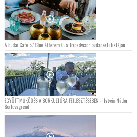
A budai Cafe 57 Blue étterem 6. a Tripadvisor budapesti listáján
EGYÜTTMŰKÖDÉS A BORKULTÚRA FEJLESZTÉSÉBEN – István Nádor
Borlovagrend