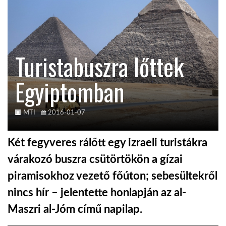
KÖZEL-KELET
Turistabuszra lőttek
AUSZTRÁLIA
Egyiptomban
A VILÁG ITTHON
MTI
2016-01-07
MÉDIA
Két fegyveres rálőtt egy izraeli turistákra
várakozó buszra csütörtökön a gízai
piramisokhoz vezető főúton; sebesültekről
GLOBOTV BP
nincs hír – jelentette honlapján az al-
Maszri al-Jóm című napilap.
HÍR3D