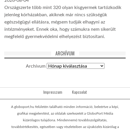
2026-08-04
Országszerte több mint 320 olyan kisgyermek tartózkodik
jelenleg kórházakban, akiknek már nincs szükségük
egészségügyi ellátásra, mégsem tudják elhagyni az
intézményeket. Ennek oka, hogy számukra nem sikerült
megfelelő gyermekvédelmi elhelyezést biztosítani.
ARCHÍVUM
Archívum
Impresszum
Kapcsolat
A globoport.hu felületén található minden információ, beleértve a képi,
grafikai megjelenítést, az oldalak szerkezetét a GloboPort Média
kizárólagos tulajdona. Mindennemű továbbszolgáltatás,
továbbértékesítés, egészében vagy részleteiben az újraközlés kizárólag a