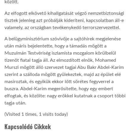
között.
LATIMO.HU
Az elfogott elkövető kihallgatását végző nemzetbiztonsági
tisztek jelenleg azt próbálják kideríteni, kapcsolatban áll-e
valamely, az országban tevékenykedő terrorszervezettel.
GLOBOBOOK
A belügyminisztérium szóvivője a sajtóhírek megjelenése
után máris bejelentette, hogy a támadás mögött a
Muzulmán Testvériség iszlamista mozgalom körülbelül
tizenöt fiatal tagja áll. Az elmozdított elnök, Mohamed
Murszi mögött álló szervezet tagjai Abu Bakr Abdel-Karím
szerint a szálloda mögött gyülekeztek, majd az épület elé
masíroztak, és egyikük ekkor lőtt sörétes fegyverrel a
buszra. Abdel-Karím megerősítette, hogy egy embert
elfogtak, és közölte: nagy erőkkel kutatnak a csoport többi
tagja után.
(Visited 1 times, 1 visits today)
Kapcsolódó Cikkek