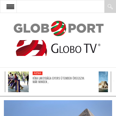
FŐOLDAL
AFRIKA
EURÓPA
ÁZSIA
ÁZSIA
KÍNA LAKOSSÁGA GYORS ÜTEMBEN ÖREGSZIK:
MÁR MINDEN…
ÉSZAK-AMERIKA
LATIN-AMERIKA