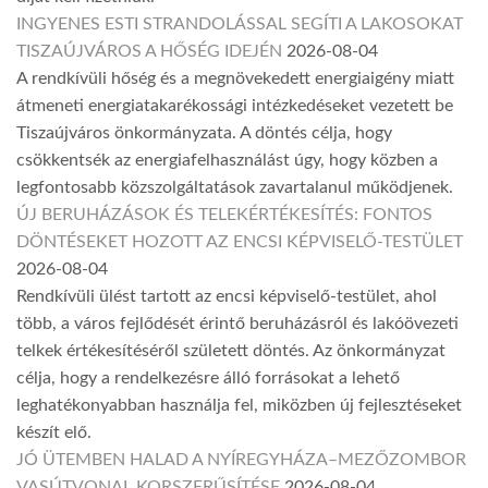
INGYENES ESTI STRANDOLÁSSAL SEGÍTI A LAKOSOKAT
TISZAÚJVÁROS A HŐSÉG IDEJÉN
2026-08-04
A rendkívüli hőség és a megnövekedett energiaigény miatt
átmeneti energiatakarékossági intézkedéseket vezetett be
Tiszaújváros önkormányzata. A döntés célja, hogy
csökkentsék az energiafelhasználást úgy, hogy közben a
legfontosabb közszolgáltatások zavartalanul működjenek.
ÚJ BERUHÁZÁSOK ÉS TELEKÉRTÉKESÍTÉS: FONTOS
DÖNTÉSEKET HOZOTT AZ ENCSI KÉPVISELŐ-TESTÜLET
2026-08-04
Rendkívüli ülést tartott az encsi képviselő-testület, ahol
több, a város fejlődését érintő beruházásról és lakóövezeti
telkek értékesítéséről született döntés. Az önkormányzat
célja, hogy a rendelkezésre álló forrásokat a lehető
leghatékonyabban használja fel, miközben új fejlesztéseket
készít elő.
JÓ ÜTEMBEN HALAD A NYÍREGYHÁZA–MEZŐZOMBOR
VASÚTVONAL KORSZERŰSÍTÉSE
2026-08-04