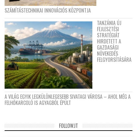
SZÁMÍTÁSTECHNIKAI INNOVÁCIÓS KÖZPONTJA
TANZÁNIA ÚJ
FEJLESZTÉSI
STRATÉGIÁT
HIRDETETT A
GAZDASÁGI
NÖVEKEDÉS
FELGYORSÍTÁSÁRA
A VILÁG EGYIK LEGKÜLÖNLEGESEBB SIVATAGI VÁROSA – AHOL MÉG A
FELHŐKARCOLÓ IS AGYAGBÓL ÉPÜLT
FOLLOW.IT