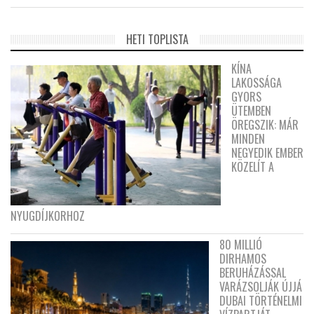
HETI TOPLISTA
KÍNA
LAKOSSÁGA
GYORS
ÜTEMBEN
ÖREGSZIK: MÁR
MINDEN
NEGYEDIK EMBER
KÖZELÍT A
NYUGDÍJKORHOZ
80 MILLIÓ
DIRHAMOS
BERUHÁZÁSSAL
VARÁZSOLJÁK ÚJJÁ
DUBAI TÖRTÉNELMI