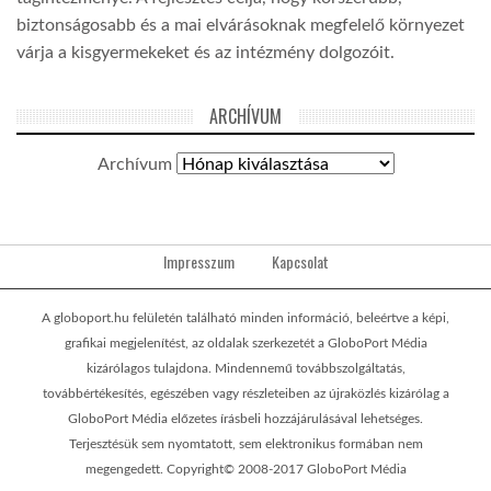
biztonságosabb és a mai elvárásoknak megfelelő környezet
várja a kisgyermekeket és az intézmény dolgozóit.
ARCHÍVUM
Archívum
Impresszum
Kapcsolat
A globoport.hu felületén található minden információ, beleértve a képi,
grafikai megjelenítést, az oldalak szerkezetét a GloboPort Média
kizárólagos tulajdona. Mindennemű továbbszolgáltatás,
továbbértékesítés, egészében vagy részleteiben az újraközlés kizárólag a
GloboPort Média előzetes írásbeli hozzájárulásával lehetséges.
Terjesztésük sem nyomtatott, sem elektronikus formában nem
megengedett. Copyright© 2008-2017 GloboPort Média