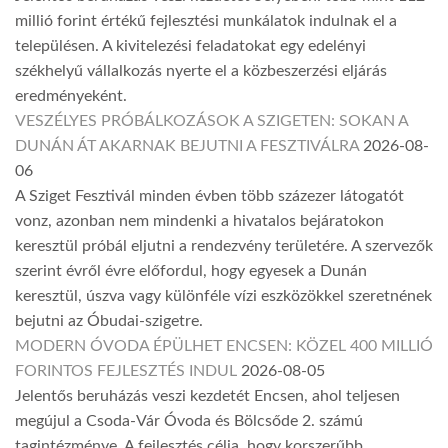
millió forint értékű fejlesztési munkálatok indulnak el a
településen. A kivitelezési feladatokat egy edelényi
székhelyű vállalkozás nyerte el a közbeszerzési eljárás
eredményeként.
VESZÉLYES PRÓBÁLKOZÁSOK A SZIGETEN: SOKAN A
DUNÁN ÁT AKARNAK BEJUTNI A FESZTIVÁLRA
2026-08-
06
A Sziget Fesztivál minden évben több százezer látogatót
vonz, azonban nem mindenki a hivatalos bejáratokon
keresztül próbál eljutni a rendezvény területére. A szervezők
szerint évről évre előfordul, hogy egyesek a Dunán
keresztül, úszva vagy különféle vízi eszközökkel szeretnének
bejutni az Óbudai-szigetre.
MODERN ÓVODA ÉPÜLHET ENCSEN: KÖZEL 400 MILLIÓ
FORINTOS FEJLESZTÉS INDUL
2026-08-05
Jelentős beruházás veszi kezdetét Encsen, ahol teljesen
megújul a Csoda-Vár Óvoda és Bölcsőde 2. számú
tagintézménye. A fejlesztés célja, hogy korszerűbb,