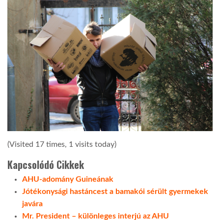
(Visited 17 times, 1 visits today)
Kapcsolódó Cikkek
AHU-adomány Guineának
Jótékonysági hastáncest a bamakói sérült gyermekek
javára
Mr. President – különleges interjú az AHU