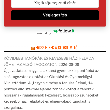
Véglegesítés
Powered by
FRISS HÍREK A GLOBOTV-TŐL
RÖVIDEBB TANÓRÁK ÉS KEVESEBB HÁZI FELADAT
JÖHET AZ ALSÓ TAGOZATON
2026-08-08
Új javaslatcsomaggal alakítaná gyermekközpontúbbá az
alsó tagozatos oktatást az Oktatási és Gyermekügyi
Minisztérium. A „Legyen élmény a tanulás!” című, 14
pontból álló szakmai ajánlás többek között a tanórák
hosszának rugalmasabb kezelését, hosszabb szüneteket,
kevesebb házi feladatot és élményalapú tanulást is
szorgalmaz.