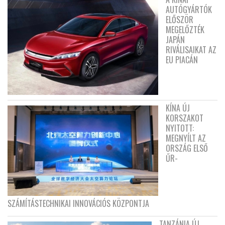
AUTÓGYÁRTÓK
ELŐSZÖR
MEGELŐZTÉK
JAPÁN
RIVÁLISAIKAT AZ
EU PIACÁN
KÍNA ÚJ
KORSZAKOT
NYITOTT:
MEGNYÍLT AZ
ORSZÁG ELSŐ
ŰR-
SZÁMÍTÁSTECHNIKAI INNOVÁCIÓS KÖZPONTJA
TANZÁNIA ÚJ