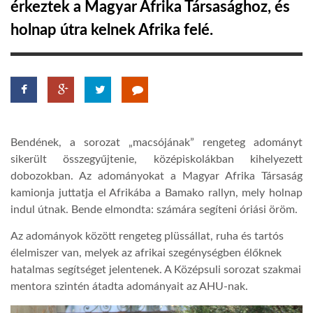
érkeztek a Magyar Afrika Társasághoz, és
holnap útra kelnek Afrika felé.
LATIMO.HU
GLOBOBOOK
Bendének, a sorozat „macsójának” rengeteg adományt
sikerült összegyűjtenie, középiskolákban kihelyezett
dobozokban. Az adományokat a Magyar Afrika Társaság
kamionja juttatja el Afrikába a Bamako rallyn, mely holnap
indul útnak. Bende elmondta: számára segíteni óriási öröm.
Az adományok között rengeteg plüssállat, ruha és tartós
élelmiszer van, melyek az afrikai szegénységben élőknek
hatalmas segítséget jelentenek. A Középsuli sorozat szakmai
mentora szintén átadta adományait az AHU-nak.