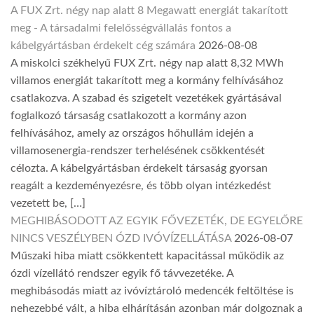
A FUX Zrt. négy nap alatt 8 Megawatt energiát takarított
meg - A társadalmi felelősségvállalás fontos a
kábelgyártásban érdekelt cég számára
2026-08-08
A miskolci székhelyű FUX Zrt. négy nap alatt 8,32 MWh
villamos energiát takarított meg a kormány felhívásához
csatlakozva. A szabad és szigetelt vezetékek gyártásával
foglalkozó társaság csatlakozott a kormány azon
felhívásához, amely az országos hőhullám idején a
villamosenergia-rendszer terhelésének csökkentését
célozta. A kábelgyártásban érdekelt társaság gyorsan
reagált a kezdeményezésre, és több olyan intézkedést
vezetett be, […]
MEGHIBÁSODOTT AZ EGYIK FŐVEZETÉK, DE EGYELŐRE
NINCS VESZÉLYBEN ÓZD IVÓVÍZELLÁTÁSA
2026-08-07
Műszaki hiba miatt csökkentett kapacitással működik az
ózdi vízellátó rendszer egyik fő távvezetéke. A
meghibásodás miatt az ivóvíztároló medencék feltöltése is
nehezebbé vált, a hiba elhárításán azonban már dolgoznak a