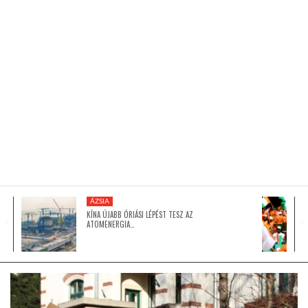
KÖZEL-KELET
AUSZTRÁLIA
A VILÁG ITTHON
MÉDIA
ÁZSIA
KÍNA ÚJABB ÓRIÁSI LÉPÉST TESZ AZ
ATOMENERGIA…
GLOBOTV BP
HÍR3D