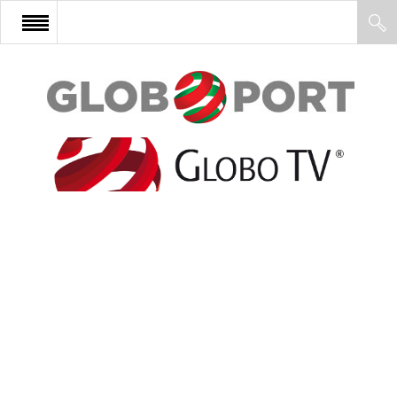
FŐOLDAL
AFRIKA
EURÓPA
ÁZSIA
ÉSZAK-AMERIKA
LATIN-AMERIKA