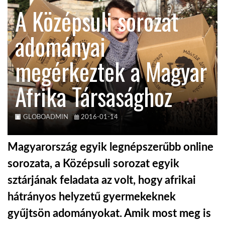
A Középsuli sorozat
TROPICALMAGAZIN
adományai
GLOBOTV
megérkeztek a Magyar
Afrika Társasághoz
AFRIKA TUDÁSTÁR
A NAP SZÉPE
GLOBOADMIN
2016-01-14
Magyarország egyik legnépszerűbb online
LINKTR.EE
sorozata, a Középsuli sorozat egyik
sztárjának feladata az volt, hogy afrikai
GLOBOZSARU
hátrányos helyzetű gyermekeknek
gyűjtsön adományokat. Amik most meg is
DOBRAVERO.HU