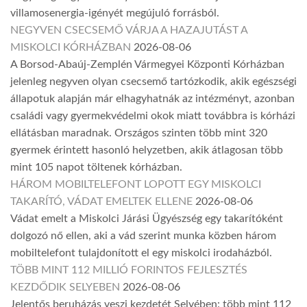
villamosenergia-igényét megújuló forrásból.
NEGYVEN CSECSEMŐ VÁRJA A HAZAJUTÁST A
MISKOLCI KÓRHÁZBAN
2026-08-06
A Borsod-Abaúj-Zemplén Vármegyei Központi Kórházban
jelenleg negyven olyan csecsemő tartózkodik, akik egészségi
állapotuk alapján már elhagyhatnák az intézményt, azonban
családi vagy gyermekvédelmi okok miatt továbbra is kórházi
ellátásban maradnak. Országos szinten több mint 320
gyermek érintett hasonló helyzetben, akik átlagosan több
mint 105 napot töltenek kórházban.
HÁROM MOBILTELEFONT LOPOTT EGY MISKOLCI
TAKARÍTÓ, VÁDAT EMELTEK ELLENE
2026-08-06
Vádat emelt a Miskolci Járási Ügyészség egy takarítóként
dolgozó nő ellen, aki a vád szerint munka közben három
mobiltelefont tulajdonított el egy miskolci irodaházból.
TÖBB MINT 112 MILLIÓ FORINTOS FEJLESZTÉS
KEZDŐDIK SELYEBEN
2026-08-06
Jelentős beruházás veszi kezdetét Selyében: több mint 112