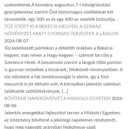
szakemberek.A kormány augusztus 7-i hőségriasztási
gyorsjelentése szerint Ózd biztonságos vízellátását két
távvezeték, egy 500-as és egy 600-as vezeték biztosítja.
TŰZ ÜTÖTT KI A BEKECSI-HEGYEN, A SZÁRAZ
NÖVÉNYZET MIATT GYORSAN TERJEDTEK A LÁNGOK
2026-08-07
Tűz keletkezett pénteken a délelőtti órákban a Bekecsi-
hegyen, más néven a Nagy-hegyen – számolt be róla a
Szerencsi Hírek. A beszámoló szerint a lángok több ponton
is gyorsan terjedtek a kiszáradt, földközeli növényzetben. A
tűz időnként a fák lombkoronáját is elérte, így a füst
messziről is jól látható volt. A környéken jelentős számban
találhatók szőlőültetvények, […]
BŐVÍTENÉ NAPERŐMŰVÉT A MISKOLCI EGYETEM
2026-
08-06
Jelentős energetikai fejlesztést tervez a Miskolci Egyetem:
az intézmény bővítené a jelenlegi napelemes rendszerét,
hogy még nagyobb arányban fedezhesse saját