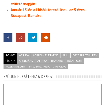
születésnapján
Január 15-én a Hősök teréről indul az 5 éves
Budapest-Bamako
ROVAT:
AFRIKA
AFRIKA - ÉLETMÓD
AHU
EGYESÜLETI HÍREK
CÍMKE:
ADOMÁNY
AFRIKA
BAMAKO
KÖZÉPSULI
KOZEPSULI.HU
MAGYAR AFRIKA TÁRSASÁG
SZÓLJON HOZZÁ EHHEZ A CIKKHEZ