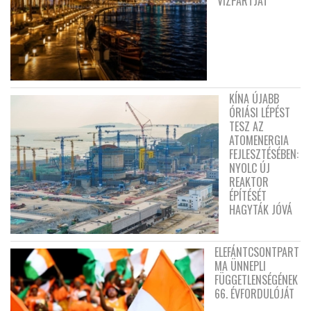
VÍZPARTJÁT
KÍNA ÚJABB
ÓRIÁSI LÉPÉST
TESZ AZ
ATOMENERGIA
FEJLESZTÉSÉBEN:
NYOLC ÚJ
REAKTOR
ÉPÍTÉSÉT
HAGYTÁK JÓVÁ
ELEFÁNTCSONTPART
MA ÜNNEPLI
FÜGGETLENSÉGÉNEK
66. ÉVFORDULÓJÁT