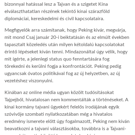
bizonnyal hatással lesz a Tajvan és a szigetet Kína
elválaszthatatlan részének tekintő kínai szárazföld
diplomáciai, kereskedelmi és civil kapcsolataira.
Megfigyelők arra számítanak, hogy Peking kivár, megvárja,
mit mond Csaj január 20-i beiktatásán és az elmúlt években
tapasztalt közeledés után milyen kétoldalú kapcsolatokat
érintő lépéseket kíván tenni. Mindazonáltal úgy vélik, hogy
mit ígérte, a jelenlegi status quo fenntartására fog
törekedni és kerülni fogja a konfrontációt. Peking pedig
ugyancsak óvatos politikával fog az új helyzetben, az új
vezetéshez viszonyulni.
Kínában az online média ugyan közölt tudósításokat
Tajpejből, hivatalosan nem kommentálták a történéseket. A
kínai kormány tajvani ügyekért felelős irodájának egyik
szóvivője szombati nyilatkozatában még a hivatalos
eredmény ismerete előtt úgy fogalmazott, Peking nem kíván
beavatkozni a tajvani választásokba, továbbra is a Tajvani-