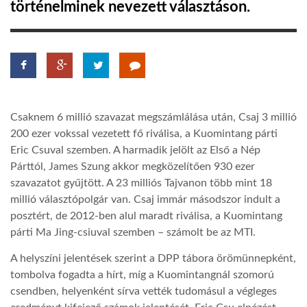
történelminek nevezett választáson.
LATIMO.HU
GLOBOBOOK
Csaknem 6 millió szavazat megszámlálása után, Csaj 3 millió
200 ezer vokssal vezetett fő riválisa, a Kuomintang párti
Eric Csuval szemben. A harmadik jelölt az Első a Nép
Párttól, James Szung akkor megközelítően 930 ezer
szavazatot gyűjtött. A 23 milliós Tajvanon több mint 18
millió választópolgár van. Csaj immár másodszor indult a
posztért, de 2012-ben alul maradt riválisa, a Kuomintang
párti Ma Jing-csiuval szemben – számolt be az MTI.
A helyszíni jelentések szerint a DPP tábora örömünnepként,
tombolva fogadta a hírt, míg a Kuomintangnál szomorú
csendben, helyenként sírva vették tudomásul a végleges