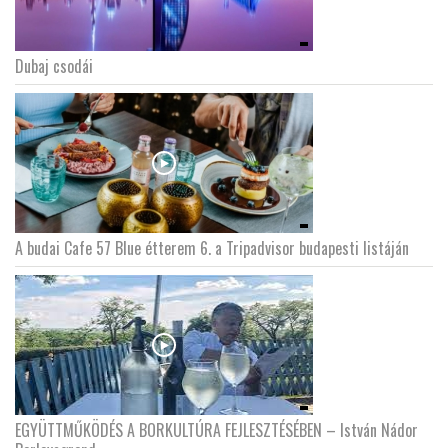
Dubaj csodái
A budai Cafe 57 Blue étterem 6. a Tripadvisor budapesti listáján
EGYÜTTMŰKÖDÉS A BORKULTÚRA FEJLESZTÉSÉBEN – István Nádor