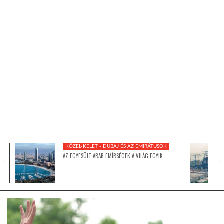
KÖZEL-KELET
AUSZTRÁLIA
A VILÁG ITTHON
MÉDIA
KÖZEL-KELET - DUBAJ ÉS AZ EMIRÁTUSOK
AZ EGYESÜLT ARAB EMÍRSÉGEK A VILÁG EGYIK…
GLOBOTV BP
HÍR3D