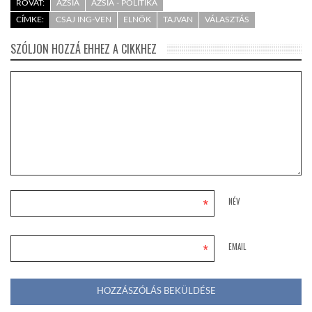
ROVAT:
ÁZSIA
ÁZSIA - POLITIKA
CÍMKE:
CSAJ ING-VEN
ELNÖK
TAJVAN
VÁLASZTÁS
SZÓLJON HOZZÁ EHHEZ A CIKKHEZ
*
NÉV
*
EMAIL