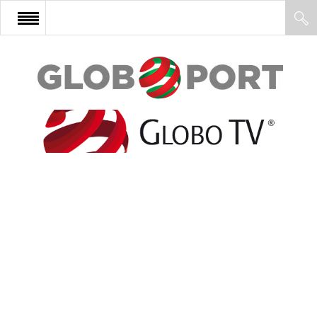
FŐOLDAL
AFRIKA
EURÓPA
ÁZSIA
ÉSZAK-AMERIKA
LATIN-AMERIKA