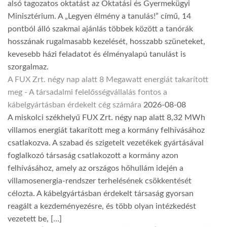
alsó tagozatos oktatást az Oktatási és Gyermekügyi
Minisztérium. A „Legyen élmény a tanulás!” című, 14
pontból álló szakmai ajánlás többek között a tanórák
hosszának rugalmasabb kezelését, hosszabb szüneteket,
kevesebb házi feladatot és élményalapú tanulást is
szorgalmaz.
A FUX Zrt. négy nap alatt 8 Megawatt energiát takarított
meg - A társadalmi felelősségvállalás fontos a
kábelgyártásban érdekelt cég számára
2026-08-08
A miskolci székhelyű FUX Zrt. négy nap alatt 8,32 MWh
villamos energiát takarított meg a kormány felhívásához
csatlakozva. A szabad és szigetelt vezetékek gyártásával
foglalkozó társaság csatlakozott a kormány azon
felhívásához, amely az országos hőhullám idején a
villamosenergia-rendszer terhelésének csökkentését
célozta. A kábelgyártásban érdekelt társaság gyorsan
reagált a kezdeményezésre, és több olyan intézkedést
vezetett be, […]