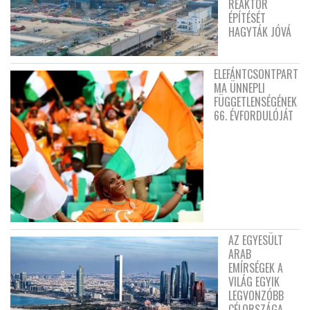
REAKTOR
ÉPÍTÉSÉT
HAGYTÁK JÓVÁ
ELEFÁNTCSONTPART
MA ÜNNEPLI
FÜGGETLENSÉGÉNEK
66. ÉVFORDULÓJÁT
AZ EGYESÜLT
ARAB
EMÍRSÉGEK A
VILÁG EGYIK
LEGVONZÓBB
CÉLORSZÁGA