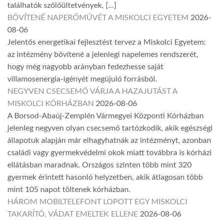
találhatók szőlőültetvények, […]
BŐVÍTENÉ NAPERŐMŰVÉT A MISKOLCI EGYETEM
2026-
08-06
Jelentős energetikai fejlesztést tervez a Miskolci Egyetem:
az intézmény bővítené a jelenlegi napelemes rendszerét,
hogy még nagyobb arányban fedezhesse saját
villamosenergia-igényét megújuló forrásból.
NEGYVEN CSECSEMŐ VÁRJA A HAZAJUTÁST A
MISKOLCI KÓRHÁZBAN
2026-08-06
A Borsod-Abaúj-Zemplén Vármegyei Központi Kórházban
jelenleg negyven olyan csecsemő tartózkodik, akik egészségi
állapotuk alapján már elhagyhatnák az intézményt, azonban
családi vagy gyermekvédelmi okok miatt továbbra is kórházi
ellátásban maradnak. Országos szinten több mint 320
gyermek érintett hasonló helyzetben, akik átlagosan több
mint 105 napot töltenek kórházban.
HÁROM MOBILTELEFONT LOPOTT EGY MISKOLCI
TAKARÍTÓ, VÁDAT EMELTEK ELLENE
2026-08-06