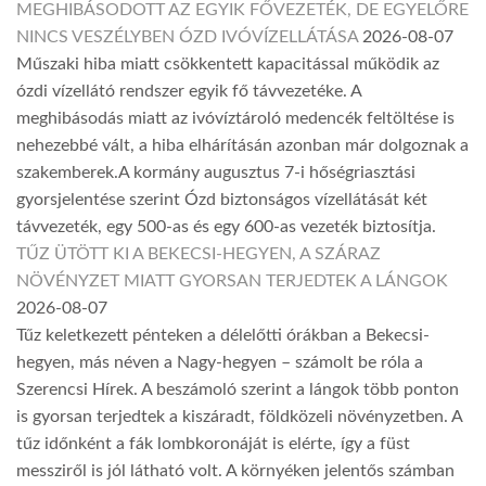
MEGHIBÁSODOTT AZ EGYIK FŐVEZETÉK, DE EGYELŐRE
NINCS VESZÉLYBEN ÓZD IVÓVÍZELLÁTÁSA
2026-08-07
Műszaki hiba miatt csökkentett kapacitással működik az
ózdi vízellátó rendszer egyik fő távvezetéke. A
meghibásodás miatt az ivóvíztároló medencék feltöltése is
nehezebbé vált, a hiba elhárításán azonban már dolgoznak a
szakemberek.A kormány augusztus 7-i hőségriasztási
gyorsjelentése szerint Ózd biztonságos vízellátását két
távvezeték, egy 500-as és egy 600-as vezeték biztosítja.
TŰZ ÜTÖTT KI A BEKECSI-HEGYEN, A SZÁRAZ
NÖVÉNYZET MIATT GYORSAN TERJEDTEK A LÁNGOK
2026-08-07
Tűz keletkezett pénteken a délelőtti órákban a Bekecsi-
hegyen, más néven a Nagy-hegyen – számolt be róla a
Szerencsi Hírek. A beszámoló szerint a lángok több ponton
is gyorsan terjedtek a kiszáradt, földközeli növényzetben. A
tűz időnként a fák lombkoronáját is elérte, így a füst
messziről is jól látható volt. A környéken jelentős számban