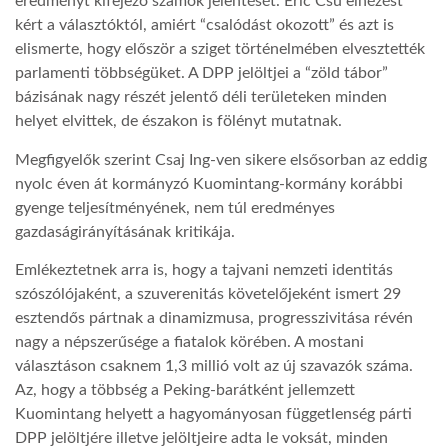
eredményt kifejező számok jelentését. Eric Csu elnézést
kért a választóktól, amiért “csalódást okozott” és azt is
elismerte, hogy először a sziget történelmében elvesztették
parlamenti többségüket. A DPP jelöltjei a “zöld tábor”
bázisának nagy részét jelentő déli területeken minden
helyet elvittek, de északon is fölényt mutatnak.
Megfigyelők szerint Csaj Ing-ven sikere elsősorban az eddig
nyolc éven át kormányzó Kuomintang-kormány korábbi
gyenge teljesítményének, nem túl eredményes
gazdaságirányításának kritikája.
Emlékeztetnek arra is, hogy a tajvani nemzeti identitás
szószólójaként, a szuverenitás követelőjeként ismert 29
esztendős pártnak a dinamizmusa, progresszivitása révén
nagy a népszerűsége a fiatalok körében. A mostani
választáson csaknem 1,3 millió volt az új szavazók száma.
Az, hogy a többség a Peking-barátként jellemzett
Kuomintang helyett a hagyományosan függetlenség párti
DPP jelöltjére illetve jelöltjeire adta le voksát, minden