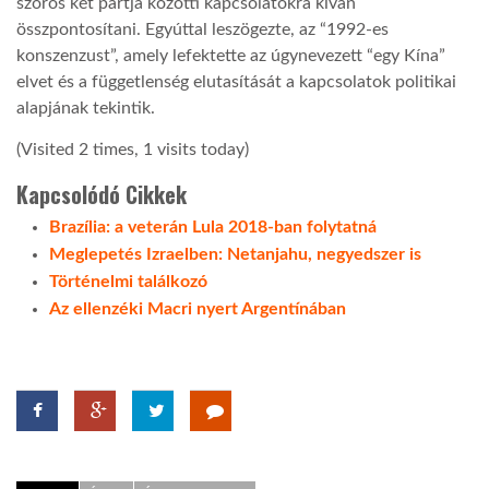
szoros két partja közötti kapcsolatokra kíván
összpontosítani. Egyúttal leszögezte, az “1992-es
konszenzust”, amely lefektette az úgynevezett “egy Kína”
elvet és a függetlenség elutasítását a kapcsolatok politikai
alapjának tekintik.
(Visited 2 times, 1 visits today)
Kapcsolódó Cikkek
Brazília: a veterán Lula 2018-ban folytatná
Meglepetés Izraelben: Netanjahu, negyedszer is
Történelmi találkozó
Az ellenzéki Macri nyert Argentínában