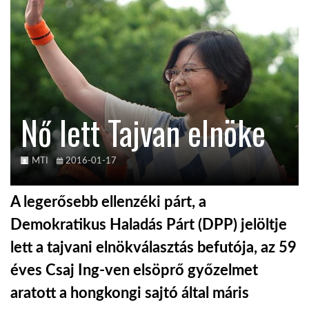
TROPICALMAGAZIN
GLOBOTV
Nő lett Tajvan elnöke
AFRIKA TUDÁSTÁR
A NAP SZÉPE
MTI
2016-01-17
A legerősebb ellenzéki párt, a
LINKTR.EE
Demokratikus Haladás Párt (DPP) jelöltje
lett a tajvani elnökválasztás befutója, az 59
GLOBOZSARU
éves Csaj Ing-ven elsöprő győzelmet
aratott a hongkongi sajtó által máris
DOBRAVERO.HU