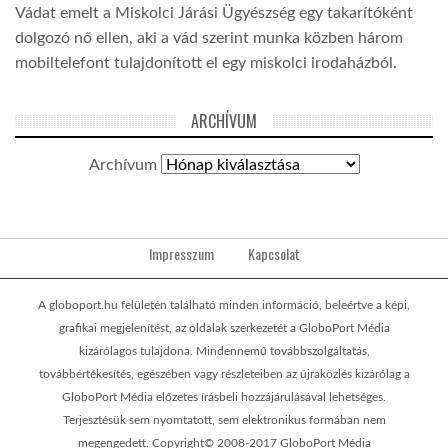
Vádat emelt a Miskolci Járási Ügyészség egy takarítóként
dolgozó nő ellen, aki a vád szerint munka közben három
mobiltelefont tulajdonított el egy miskolci irodaházból.
ARCHÍVUM
Archívum
Impresszum
Kapcsolat
A globoport.hu felületén található minden információ, beleértve a képi,
grafikai megjelenítést, az oldalak szerkezetét a GloboPort Média
kizárólagos tulajdona. Mindennemű továbbszolgáltatás,
továbbértékesítés, egészében vagy részleteiben az újraközlés kizárólag a
GloboPort Média előzetes írásbeli hozzájárulásával lehetséges.
Terjesztésük sem nyomtatott, sem elektronikus formában nem
megengedett. Copyright© 2008-2017 GloboPort Média