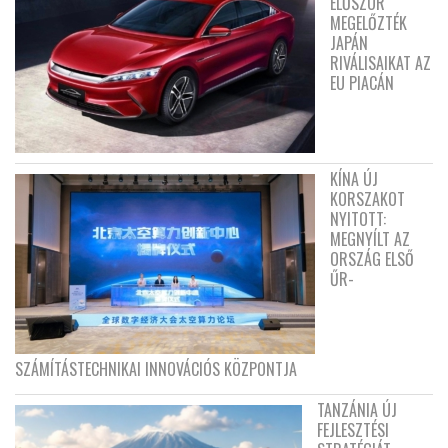
ELŐSZÖR
MEGELŐZTÉK
JAPÁN
RIVÁLISAIKAT AZ
EU PIACÁN
KÍNA ÚJ
KORSZAKOT
NYITOTT:
MEGNYÍLT AZ
ORSZÁG ELSŐ
ŰR-
SZÁMÍTÁSTECHNIKAI INNOVÁCIÓS KÖZPONTJA
TANZÁNIA ÚJ
FEJLESZTÉSI