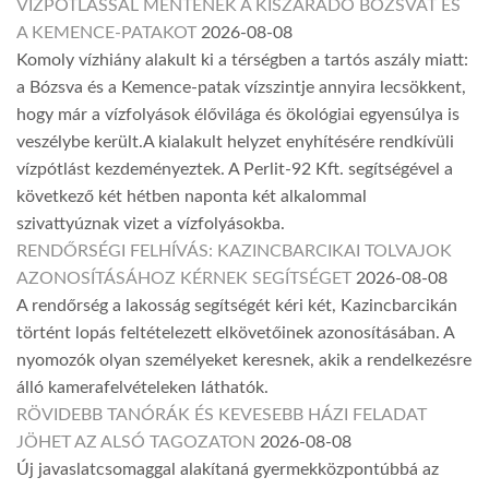
VÍZPÓTLÁSSAL MENTENÉK A KISZÁRADÓ BÓZSVÁT ÉS
A KEMENCE-PATAKOT
2026-08-08
Komoly vízhiány alakult ki a térségben a tartós aszály miatt:
a Bózsva és a Kemence-patak vízszintje annyira lecsökkent,
hogy már a vízfolyások élővilága és ökológiai egyensúlya is
veszélybe került.A kialakult helyzet enyhítésére rendkívüli
vízpótlást kezdeményeztek. A Perlit-92 Kft. segítségével a
következő két hétben naponta két alkalommal
szivattyúznak vizet a vízfolyásokba.
RENDŐRSÉGI FELHÍVÁS: KAZINCBARCIKAI TOLVAJOK
AZONOSÍTÁSÁHOZ KÉRNEK SEGÍTSÉGET
2026-08-08
A rendőrség a lakosság segítségét kéri két, Kazincbarcikán
történt lopás feltételezett elkövetőinek azonosításában. A
nyomozók olyan személyeket keresnek, akik a rendelkezésre
álló kamerafelvételeken láthatók.
RÖVIDEBB TANÓRÁK ÉS KEVESEBB HÁZI FELADAT
JÖHET AZ ALSÓ TAGOZATON
2026-08-08
Új javaslatcsomaggal alakítaná gyermekközpontúbbá az