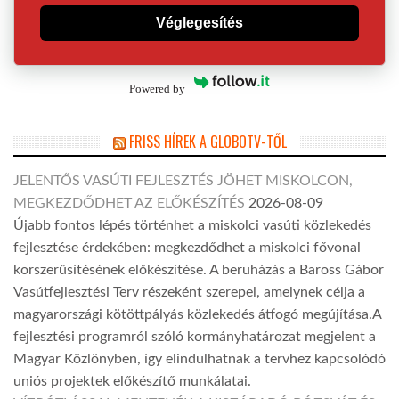
Véglegesítés
Powered by
FRISS HÍREK A GLOBOTV-TŐL
JELENTŐS VASÚTI FEJLESZTÉS JÖHET MISKOLCON,
MEGKEZDŐDHET AZ ELŐKÉSZÍTÉS
2026-08-09
Újabb fontos lépés történhet a miskolci vasúti közlekedés
fejlesztése érdekében: megkezdődhet a miskolci fővonal
korszerűsítésének előkészítése. A beruházás a Baross Gábor
Vasútfejlesztési Terv részeként szerepel, amelynek célja a
magyarországi kötöttpályás közlekedés átfogó megújítása.A
fejlesztési programról szóló kormányhatározat megjelent a
Magyar Közlönyben, így elindulhatnak a tervhez kapcsolódó
uniós projektek előkészítő munkálatai.