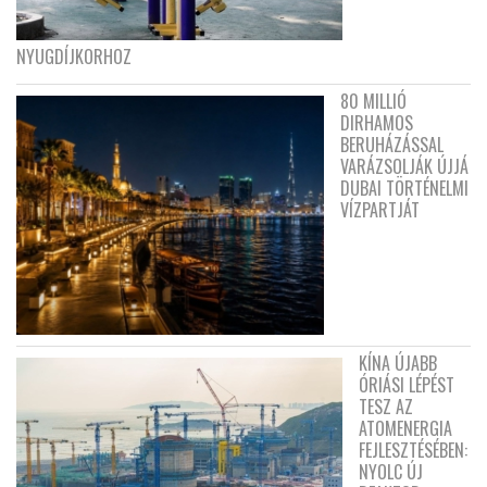
NYUGDÍJKORHOZ
80 MILLIÓ
DIRHAMOS
BERUHÁZÁSSAL
VARÁZSOLJÁK ÚJJÁ
DUBAI TÖRTÉNELMI
VÍZPARTJÁT
KÍNA ÚJABB
ÓRIÁSI LÉPÉST
TESZ AZ
ATOMENERGIA
FEJLESZTÉSÉBEN:
NYOLC ÚJ