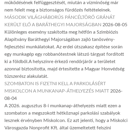
működésének felfüggesztését, miután a vízminőség már
nem felelt meg a biztonságos fürdőzés feltételeinek.
MÁSODIK VILÁGHÁBORÚS PÁNCÉLTÖRŐ GRÁNÁT
KERÜLT ELŐ A BARÁTHEGYI MAJORSÁGBAN
2026-08-05
Különleges esemény szakította meg hétfőn a Szimbiózis
Alapítvány Baráthegyi Majorságában zajló tanösvény-
fejlesztési munkálatokat. Az erdei útszakasz építése során
egy munkagép egy robbanótestnek látszó tárgyat fordított
ki a földből.A helyszínre érkező rendőrjárőr a területet
azonnal biztosította, majd értesítette a Magyar Honvédség
tűzszerész alakulatát.
SZOMBATON IS FIZETNI KELL A PARKOLÁSÉRT
MISKOLCON A MUNKANAP-ÁTHELYEZÉS MIATT
2026-
08-04
A 2026. augusztus 8-i munkanap-áthelyezés miatt ezen a
szombaton a megszokott hétköznapi parkolási szabályok
lesznek érvényben Miskolcon. Ez azt jelenti, hogy a Miskolci
Városgazda Nonprofit Kft. által üzemeltetett felszíni