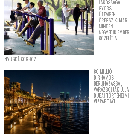
LAKOSSÁGA
GYORS
ÜTEMBEN
ÖREGSZIK: MÁR
MINDEN
NEGYEDIK EMBER
KÖZELÍT A
NYUGDÍJKORHOZ
80 MILLIÓ
DIRHAMOS
BERUHÁZÁSSAL
VARÁZSOLJÁK ÚJJÁ
DUBAI TÖRTÉNELMI
VÍZPARTJÁT