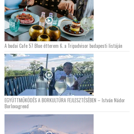
A budai Cafe 57 Blue étterem 6. a Tripadvisor budapesti listáján
EGYÜTTMŰKÖDÉS A BORKULTÚRA FEJLESZTÉSÉBEN – István Nádor
Borlovagrend