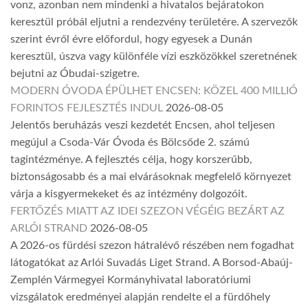
vonz, azonban nem mindenki a hivatalos bejáratokon
keresztül próbál eljutni a rendezvény területére. A szervezők
szerint évről évre előfordul, hogy egyesek a Dunán
keresztül, úszva vagy különféle vízi eszközökkel szeretnének
bejutni az Óbudai-szigetre.
MODERN ÓVODA ÉPÜLHET ENCSEN: KÖZEL 400 MILLIÓ
FORINTOS FEJLESZTÉS INDUL
2026-08-05
Jelentős beruházás veszi kezdetét Encsen, ahol teljesen
megújul a Csoda-Vár Óvoda és Bölcsőde 2. számú
tagintézménye. A fejlesztés célja, hogy korszerűbb,
biztonságosabb és a mai elvárásoknak megfelelő környezet
várja a kisgyermekeket és az intézmény dolgozóit.
FERTŐZÉS MIATT AZ IDEI SZEZON VÉGÉIG BEZÁRT AZ
ARLÓI STRAND
2026-08-05
A 2026-os fürdési szezon hátralévő részében nem fogadhat
látogatókat az Arlói Suvadás Liget Strand. A Borsod-Abaúj-
Zemplén Vármegyei Kormányhivatal laboratóriumi
vizsgálatok eredményei alapján rendelte el a fürdőhely