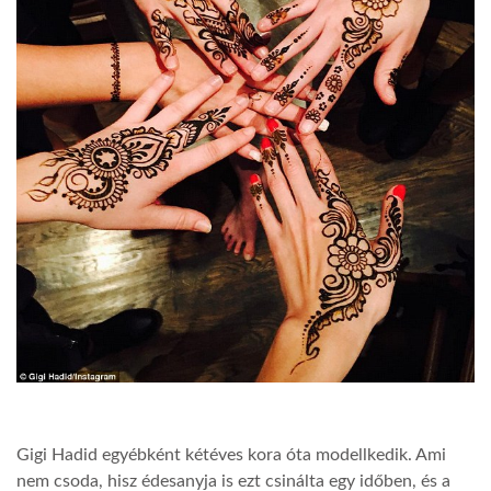
Gigi Hadid egyébként kétéves kora óta modellkedik. Ami
nem csoda, hisz édesanyja is ezt csinálta egy időben, és a