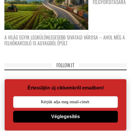
FELGYORSÍTÁSÁRA
A VILÁG EGYIK LEGKÜLÖNLEGESEBB SIVATAGI VÁROSA – AHOL MÉG A
FELHŐKARCOLÓ IS AGYAGBÓL ÉPÜLT
FOLLOW.IT
Értesüljön új cikkeinkről emailben!
Véglegesítés