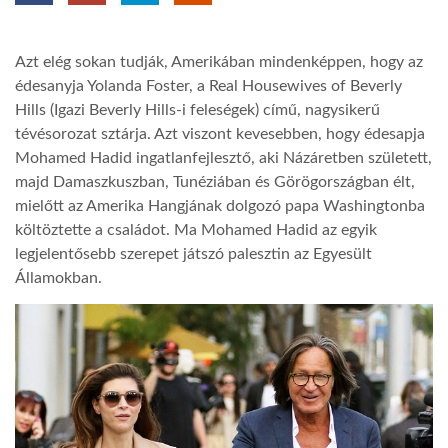
TROPICALMAGAZIN
Azt elég sokan tudják, Amerikában mindenképpen, hogy az
édesanyja Yolanda Foster, a Real Housewives of Beverly
GLOBOTV
Hills (Igazi Beverly Hills-i feleségek) című, nagysikerű
tévésorozat sztárja. Azt viszont kevesebben, hogy édesapja
Mohamed Hadid ingatlanfejlesztő, aki Názáretben született,
AFRIKA TUDÁSTÁR
majd Damaszkuszban, Tunéziában és Görögországban élt,
mielőtt az Amerika Hangjának dolgozó papa Washingtonba
költöztette a családot. Ma Mohamed Hadid az egyik
A NAP SZÉPE
legjelentősebb szerepet játszó palesztin az Egyesült
Államokban.
LINKTR.EE
GLOBOZSARU
DOBRAVERO.HU