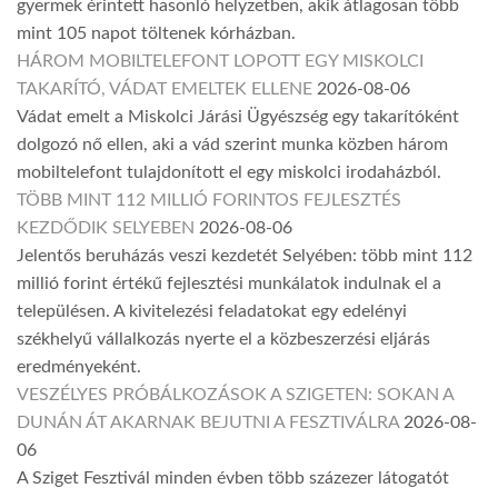
gyermek érintett hasonló helyzetben, akik átlagosan több
mint 105 napot töltenek kórházban.
HÁROM MOBILTELEFONT LOPOTT EGY MISKOLCI
TAKARÍTÓ, VÁDAT EMELTEK ELLENE
2026-08-06
Vádat emelt a Miskolci Járási Ügyészség egy takarítóként
dolgozó nő ellen, aki a vád szerint munka közben három
mobiltelefont tulajdonított el egy miskolci irodaházból.
TÖBB MINT 112 MILLIÓ FORINTOS FEJLESZTÉS
KEZDŐDIK SELYEBEN
2026-08-06
Jelentős beruházás veszi kezdetét Selyében: több mint 112
millió forint értékű fejlesztési munkálatok indulnak el a
településen. A kivitelezési feladatokat egy edelényi
székhelyű vállalkozás nyerte el a közbeszerzési eljárás
eredményeként.
VESZÉLYES PRÓBÁLKOZÁSOK A SZIGETEN: SOKAN A
DUNÁN ÁT AKARNAK BEJUTNI A FESZTIVÁLRA
2026-08-
06
A Sziget Fesztivál minden évben több százezer látogatót