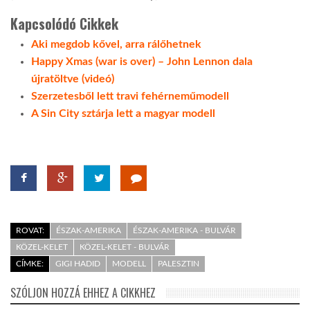
Kapcsolódó Cikkek
Aki megdob kővel, arra rálőhetnek
Happy Xmas (war is over) – John Lennon dala
újratöltve (videó)
Szerzetesből lett travi fehérneműmodell
A Sin City sztárja lett a magyar modell
ROVAT:
ÉSZAK-AMERIKA
ÉSZAK-AMERIKA - BULVÁR
KÖZEL-KELET
KÖZEL-KELET - BULVÁR
CÍMKE:
GIGI HADID
MODELL
PALESZTIN
SZÓLJON HOZZÁ EHHEZ A CIKKHEZ