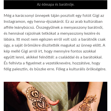
Az édesapa és barátnője.
Még a karácsonyi ünnepek táján posztolt egy fotót Gigi az
Instagramon, egy henna-éjszakáról. Ez az arab kultúrában
afféle leánybúcsú. Összegyűlnek a menyasszony barátnői,
és hennával rajzolnak tetkókat a menyasszony kezére és
lábára. Itt most nem egészen erről volt szó: a barátnők csak
úgy, a saját örömükre diszítették magukat az ünnep előtt. A
kép mellé Gigi arról írt, hogy mennyire fontos azokkal
együtt lenni, akikkel felnőttél: a családdal és a barátokkal.
És felhívta a figyelmet a vezetéknevére, hozzátéve, hogy
félig palesztin, és büszke erre. Főleg a kulturális örökségére.