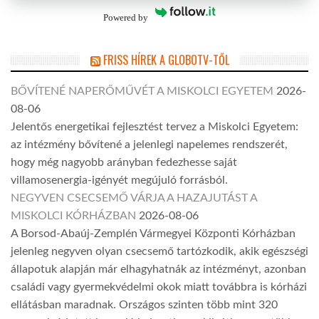
Powered by
FRISS HÍREK A GLOBOTV-TŐL
BŐVÍTENÉ NAPERŐMŰVÉT A MISKOLCI EGYETEM
2026-
08-06
Jelentős energetikai fejlesztést tervez a Miskolci Egyetem:
az intézmény bővítené a jelenlegi napelemes rendszerét,
hogy még nagyobb arányban fedezhesse saját
villamosenergia-igényét megújuló forrásból.
NEGYVEN CSECSEMŐ VÁRJA A HAZAJUTÁST A
MISKOLCI KÓRHÁZBAN
2026-08-06
A Borsod-Abaúj-Zemplén Vármegyei Központi Kórházban
jelenleg negyven olyan csecsemő tartózkodik, akik egészségi
állapotuk alapján már elhagyhatnák az intézményt, azonban
családi vagy gyermekvédelmi okok miatt továbbra is kórházi
ellátásban maradnak. Országos szinten több mint 320