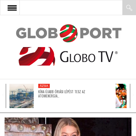
FŐOLDAL
AFRIKA
EURÓPA
ÁZSIA
ÁZSIA
KÍNA ÚJABB ÓRIÁSI LÉPÉST TESZ AZ
ATOMENERGIA…
ÉSZAK-AMERIKA
LATIN-AMERIKA