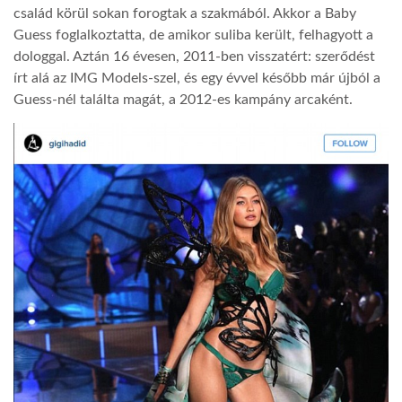
család körül sokan forogtak a szakmából. Akkor a Baby
Guess foglalkoztatta, de amikor suliba került, felhagyott a
dologgal. Aztán 16 évesen, 2011-ben visszatért: szerődést
írt alá az IMG Models-szel, és egy évvel később már újból a
Guess-nél találta magát, a 2012-es kampány arcaként.