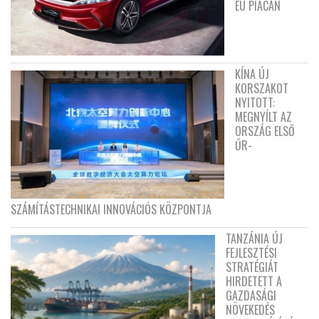
EU PIACÁN
KÍNA ÚJ
KORSZAKOT
NYITOTT:
MEGNYÍLT AZ
ORSZÁG ELSŐ
ŰR-
SZÁMÍTÁSTECHNIKAI INNOVÁCIÓS KÖZPONTJA
TANZÁNIA ÚJ
FEJLESZTÉSI
STRATÉGIÁT
HIRDETETT A
GAZDASÁGI
NÖVEKEDÉS