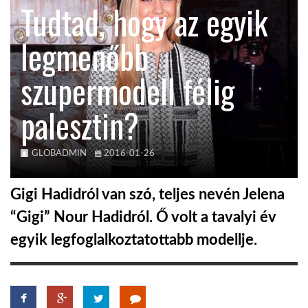
Tudtad, hogy az egyik
KÖZEL-KELET
legmenőbb
szupermodell félig
AUSZTRÁLIA
palesztin?
A VILÁG ITTHON
GLOBADMIN
2016-01-26
MÉDIA
Gigi Hadidról van szó, teljes nevén Jelena
“Gigi” Nour Hadidról. Ő volt a tavalyi év
egyik legfoglalkoztatottabb modellje.
GLOBOTV BP
HÍR3D