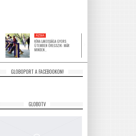
ÁZSIA
KÖZEL-KELET
KÍNA LAKOSSÁGA GYORS
A HAGYOMÁNY ÉS A 
ÜTEMBEN ÖREGSZIK: MÁR
ÉPÍTÉSZET TALÁLKOZ
MINDEN…
GLOBOPORT A FACEBOOKON!
GLOBOTV