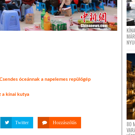
KÍN
MÁR
NYU
a Csendes óceánnak a napelemes repülőgép
 a kínai kutya
Twitter
Hozzászólás
80 
VAR