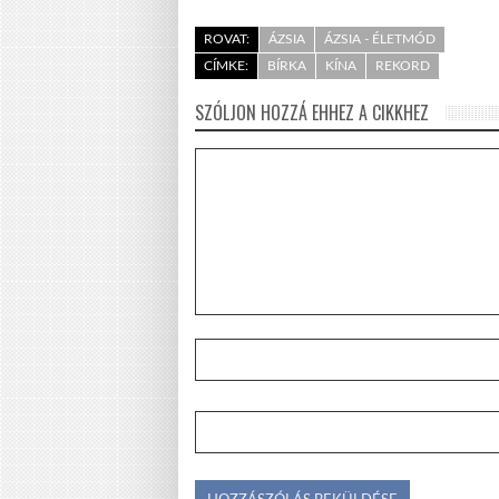
ROVAT:
ÁZSIA
ÁZSIA - ÉLETMÓD
CÍMKE:
BÍRKA
KÍNA
REKORD
SZÓLJON HOZZÁ EHHEZ A CIKKHEZ