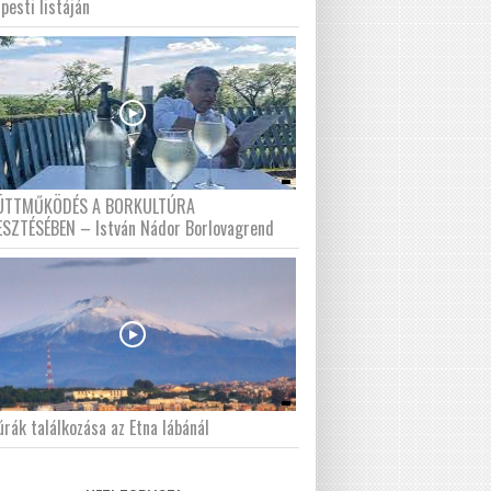
pesti listáján
ÜTTMŰKÖDÉS A BORKULTÚRA
ESZTÉSÉBEN – István Nádor Borlovagrend
́rák találkozása az Etna lábánál