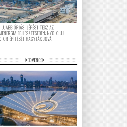
 ÚJABB ÓRIÁSI LÉPÉST TESZ AZ
MENERGIA FEJLESZTÉSÉBEN: NYOLC ÚJ
KTOR ÉPÍTÉSÉT HAGYTÁK JÓVÁ
KEDVENCEK