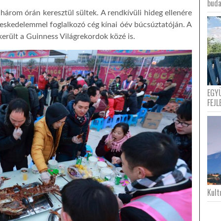
buda
 három órán keresztül sültek. A rendkívüli hideg ellenére
ereskedelemmel foglalkozó cég kínai óév búcsúztatóján. A
erült a Guinness Világrekordok közé is.
EGY
FEJL
Kultu