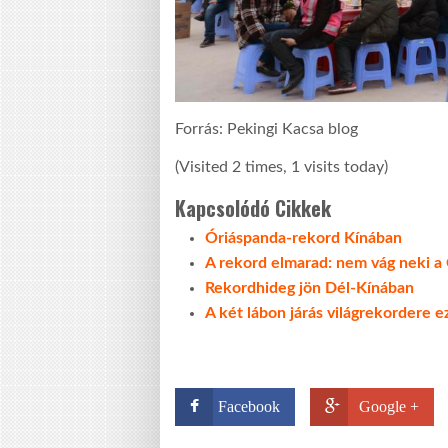
Forrás: Pekingi Kacsa blog
(Visited 2 times, 1 visits today)
Kapcsolódó Cikkek
Óriáspanda-rekord Kínában
A rekord elmarad: nem vág neki 
Rekordhideg jön Dél-Kínában
A két lábon járás világrekordere ez
Facebook
Google +