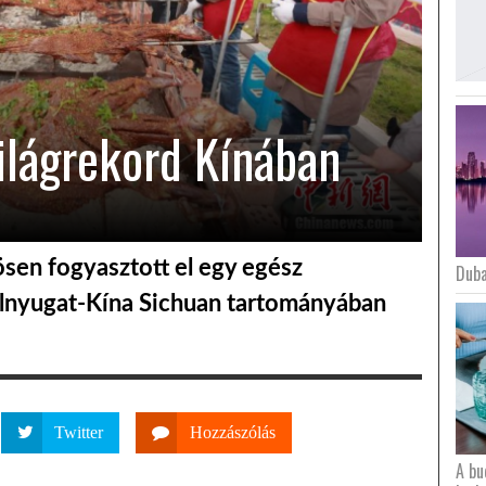
világrekord Kínában
sen fogyasztott el egy egész
Duba
élnyugat-Kína Sichuan tartományában
Twitter
Hozzászólás
A bu