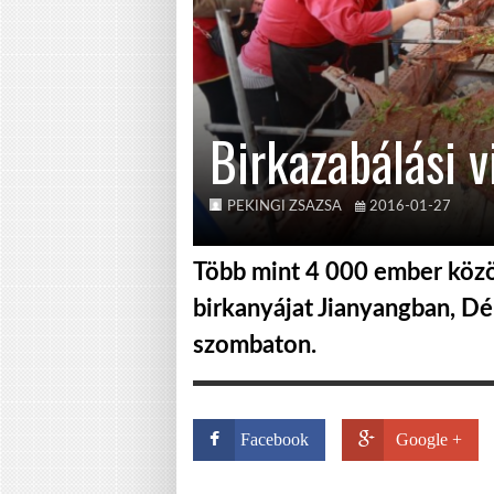
Birkazabálási 
PEKINGI ZSAZSA
2016-01-27
Több mint 4 000 ember közö
birkanyájat Jianyangban, D
szombaton.
Facebook
Google +