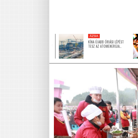
KÖZEL-KELET
ÁZSIA
5 MILLIÓ DOLLÁRRAL
KÍNA ÚJABB ÓRIÁSI LÉPÉST
TÁMOGATJA AZ EGYESÜLT
TESZ AZ ATOMENERGIA…
ARAB…