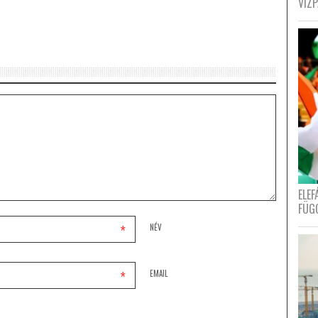
VÍZ
ELE
FÜG
*
NÉV
*
EMAIL