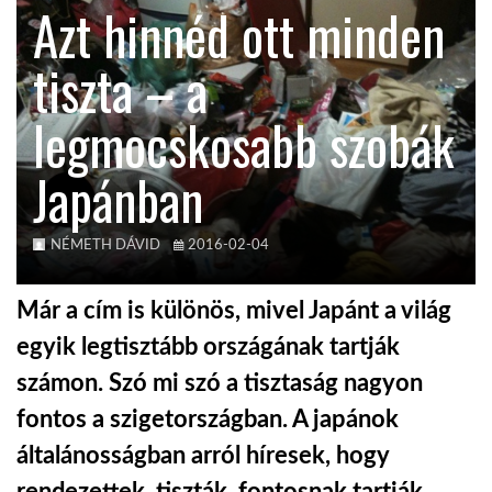
Azt hinnéd ott minden
KÖZEL-KELET
tiszta – a
legmocskosabb szobák
AUSZTRÁLIA
Japánban
A VILÁG ITTHON
NÉMETH DÁVID
2016-02-04
MÉDIA
Már a cím is különös, mivel Japánt a világ
egyik legtisztább országának tartják
számon. Szó mi szó a tisztaság nagyon
GLOBOTV BP
fontos a szigetországban. A japánok
általánosságban arról híresek, hogy
HÍR3D