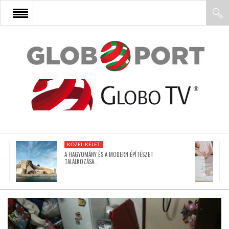
FŐOLDAL
AFRIKA
EURÓPA
KÖZEL-KELET
ÁZSIA
A HAGYOMÁNY ÉS A MODERN ÉPÍTÉSZET
TALÁLKOZÁSA…
ÉSZAK-AMERIKA
LATIN-AMERIKA