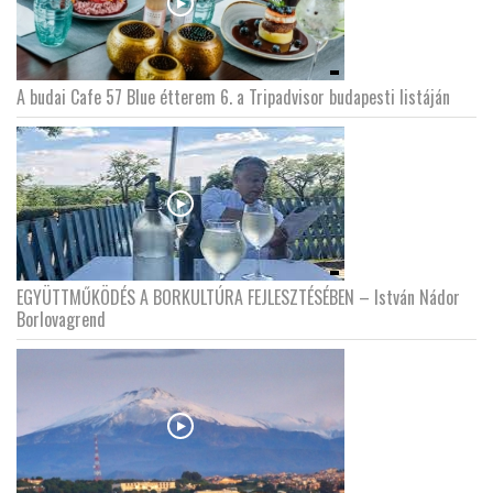
A budai Cafe 57 Blue étterem 6. a Tripadvisor budapesti listáján
EGYÜTTMŰKÖDÉS A BORKULTÚRA FEJLESZTÉSÉBEN – István Nádor
Borlovagrend