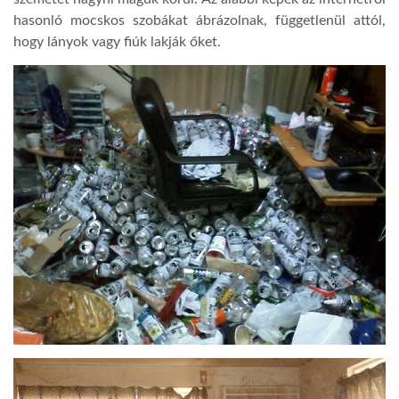
hasonló mocskos szobákat ábrázolnak, függetlenül attól,
hogy lányok vagy fiúk lakják őket.