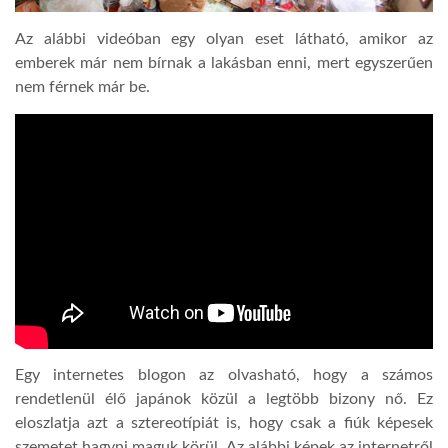
Az alábbi videóban egy olyan eset látható, amikor az
emberek már nem bírnak a lakásban enni, mert egyszerűen
nem férnek már be.
Egy internetes blogon az olvasható, hogy a számos
rendetlenül élő japánok közül a legtöbb bizony nő. Ez
eloszlatja azt a sztereotípiát is, hogy csak a fiúk képesek
szemetet hagyni maguk körül. Az alábbi képek az internetről