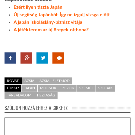
Ezért ilyen tiszta Japán
Új segítség Japánból: Így ne izgulj vizsga előtt
A japán iskoláslány-biznisz vitája
A játékterem az új öregek otthona?
ROVAT:
ÁZSIA
ÁZSIA - ÉLETMÓD
CÍMKE:
JAPÁN
MOCSOK
PISZOK
SZEMÉT
SZOBÁK
TÁRSADALOM
TISZTASÁG
SZÓLJON HOZZÁ EHHEZ A CIKKHEZ