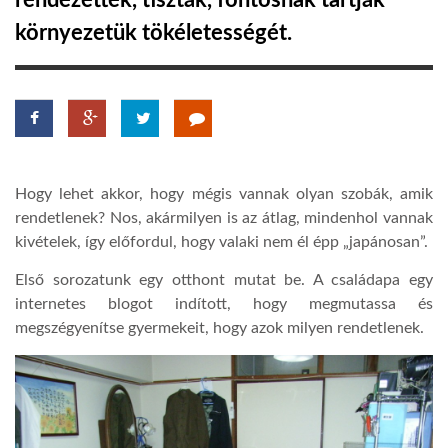
rendezettek, tiszták, fontosnak tartják
környezetük tökéletességét.
TROPICALMAGAZIN
GLOBOTV
AFRIKA TUDÁSTÁR
Hogy lehet akkor, hogy mégis vannak olyan szobák, amik
rendetlenek? Nos, akármilyen is az átlag, mindenhol vannak
A NAP SZÉPE
kivételek, így előfordul, hogy valaki nem él épp „japánosan”.
Első sorozatunk egy otthont mutat be. A családapa egy
LINKTR.EE
internetes blogot indított, hogy megmutassa és
megszégyenítse gyermekeit, hogy azok milyen rendetlenek.
GLOBOZSARU
DOBRAVERO.HU