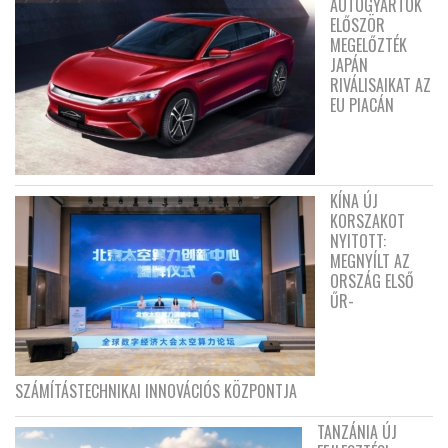
AUTÓGYÁRTÓK
ELŐSZÖR
MEGELŐZTÉK
JAPÁN
RIVÁLISAIKAT AZ
EU PIACÁN
KÍNA ÚJ
KORSZAKOT
NYITOTT:
MEGNYÍLT AZ
ORSZÁG ELSŐ
ŰR-
SZÁMÍTÁSTECHNIKAI INNOVÁCIÓS KÖZPONTJA
TANZÁNIA ÚJ