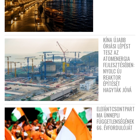
KÍNA ÚJABB
ÓRIÁSI LÉPÉST
TESZ AZ
ATOMENERGIA
FEJLESZTÉSÉBEN:
NYOLC ÚJ
REAKTOR
ÉPÍTÉSÉT
HAGYTÁK JÓVÁ
ELEFÁNTCSONTPART
MA ÜNNEPLI
FÜGGETLENSÉGÉNEK
66. ÉVFORDULÓJÁT