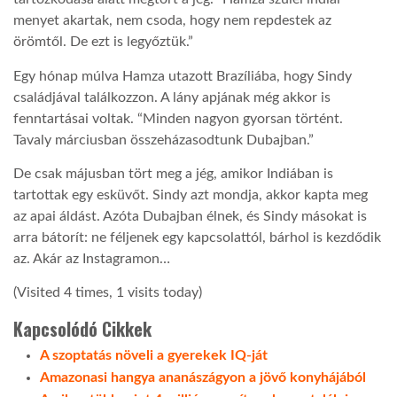
menyet akartak, nem csoda, hogy nem repdestek az
örömtől. De ezt is legyőztük.”
Egy hónap múlva Hamza utazott Brazíliába, hogy Sindy
családjával találkozzon. A lány apjának még akkor is
fenntartásai voltak. “Minden nagyon gyorsan történt.
Tavaly márciusban összeházasodtunk Dubajban.”
De csak májusban tört meg a jég, amikor Indiában is
tartottak egy esküvőt. Sindy azt mondja, akkor kapta meg
az apai áldást. Azóta Dubajban élnek, és Sindy másokat is
arra bátorít: ne féljenek egy kapcsolattól, bárhol is kezdődik
az. Akár az Instagramon…
(Visited 4 times, 1 visits today)
Kapcsolódó Cikkek
A szoptatás növeli a gyerekek IQ-ját
Amazonasi hangya ananászágyon a jövő konyhájából