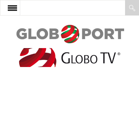
FŐOLDAL
AFRIKA
EURÓPA
ÁZSIA
ÉSZAK-AMERIKA
LATIN-AMERIKA