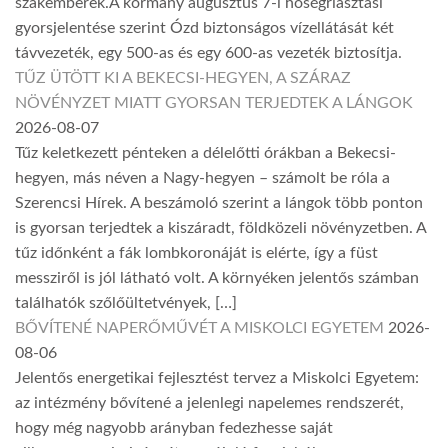
szakemberek.A kormány augusztus 7-i hőségriasztási
gyorsjelentése szerint Ózd biztonságos vízellátását két
távvezeték, egy 500-as és egy 600-as vezeték biztosítja.
TŰZ ÜTÖTT KI A BEKECSI-HEGYEN, A SZÁRAZ
NÖVÉNYZET MIATT GYORSAN TERJEDTEK A LÁNGOK
2026-08-07
Tűz keletkezett pénteken a délelőtti órákban a Bekecsi-
hegyen, más néven a Nagy-hegyen – számolt be róla a
Szerencsi Hírek. A beszámoló szerint a lángok több ponton
is gyorsan terjedtek a kiszáradt, földközeli növényzetben. A
tűz időnként a fák lombkoronáját is elérte, így a füst
messziről is jól látható volt. A környéken jelentős számban
találhatók szőlőültetvények, […]
BŐVÍTENÉ NAPERŐMŰVÉT A MISKOLCI EGYETEM
2026-
08-06
Jelentős energetikai fejlesztést tervez a Miskolci Egyetem:
az intézmény bővítené a jelenlegi napelemes rendszerét,
hogy még nagyobb arányban fedezhesse saját