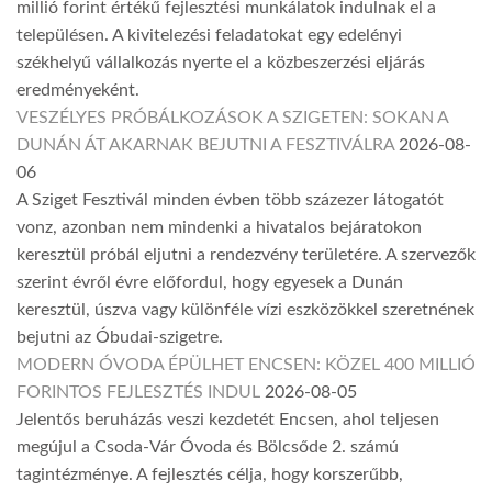
millió forint értékű fejlesztési munkálatok indulnak el a
településen. A kivitelezési feladatokat egy edelényi
székhelyű vállalkozás nyerte el a közbeszerzési eljárás
eredményeként.
VESZÉLYES PRÓBÁLKOZÁSOK A SZIGETEN: SOKAN A
DUNÁN ÁT AKARNAK BEJUTNI A FESZTIVÁLRA
2026-08-
06
A Sziget Fesztivál minden évben több százezer látogatót
vonz, azonban nem mindenki a hivatalos bejáratokon
keresztül próbál eljutni a rendezvény területére. A szervezők
szerint évről évre előfordul, hogy egyesek a Dunán
keresztül, úszva vagy különféle vízi eszközökkel szeretnének
bejutni az Óbudai-szigetre.
MODERN ÓVODA ÉPÜLHET ENCSEN: KÖZEL 400 MILLIÓ
FORINTOS FEJLESZTÉS INDUL
2026-08-05
Jelentős beruházás veszi kezdetét Encsen, ahol teljesen
megújul a Csoda-Vár Óvoda és Bölcsőde 2. számú
tagintézménye. A fejlesztés célja, hogy korszerűbb,