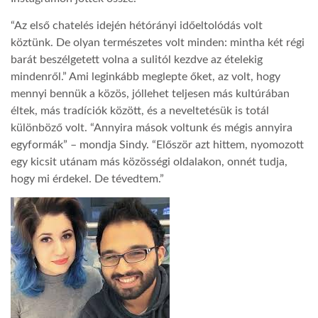
“Az első chatelés idején hétórányi időeltolódás volt
köztünk. De olyan természetes volt minden: mintha két régi
barát beszélgetett volna a sulitól kezdve az ételekig
mindenről.” Ami leginkább meglepte őket, az volt, hogy
mennyi bennük a közös, jóllehet teljesen más kultúrában
éltek, más tradíciók között, és a neveltetésük is totál
különböző volt. “Annyira mások voltunk és mégis annyira
egyformák” – mondja Sindy. “Először azt hittem, nyomozott
egy kicsit utánam más közösségi oldalakon, onnét tudja,
hogy mi érdekel. De tévedtem.”