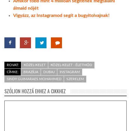
Amikor több mint 4 millióan segítenek megtalálni
álmaid nőjét
Vigyázz, az Instagramod segít a bugyitolvajnak!
ROVAT:
KÖZEL-KELET
KÖZEL-KELET - ÉLETMÓD
CÍMKE:
BRAZÍLIA
DUBAJ
INSTAGRAM
SINDY GUIMARAES MOHAMMED
SZERELEM
SZÓLJON HOZZÁ EHHEZ A CIKKHEZ