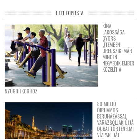
HETI TOPLISTA
KÍNA
LAKOSSÁGA
GYORS
ÜTEMBEN
ÖREGSZIK: MÁR
MINDEN
NEGYEDIK EMBER
KÖZELÍT A
NYUGDÍJKORHOZ
80 MILLIÓ
DIRHAMOS
BERUHÁZÁSSAL
VARÁZSOLJÁK ÚJJÁ
DUBAI TÖRTÉNELMI
VÍZPARTJÁT