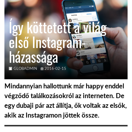
TROPICALMAGAZIN
Így köttetett a világ
GLOBOTV
első Instagram-
házassága
AFRIKA TUDÁSTÁR
A NAP SZÉPE
GLOBADMIN
2016-02-15
Mindannyian hallottunk már happy enddel
LINKTR.EE
végződő találkozásokról az interneten. De
egy dubaji pár azt állítja, ők voltak az elsők,
GLOBOZSARU
akik az Instagramon jöttek össze.
DOBRAVERO.HU