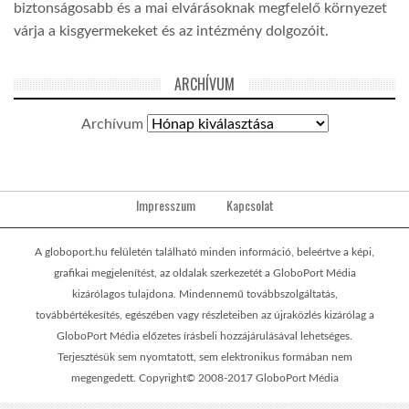
biztonságosabb és a mai elvárásoknak megfelelő környezet
várja a kisgyermekeket és az intézmény dolgozóit.
ARCHÍVUM
Archívum
Impresszum
Kapcsolat
A globoport.hu felületén található minden információ, beleértve a képi,
grafikai megjelenítést, az oldalak szerkezetét a GloboPort Média
kizárólagos tulajdona. Mindennemű továbbszolgáltatás,
továbbértékesítés, egészében vagy részleteiben az újraközlés kizárólag a
GloboPort Média előzetes írásbeli hozzájárulásával lehetséges.
Terjesztésük sem nyomtatott, sem elektronikus formában nem
megengedett. Copyright© 2008-2017 GloboPort Média