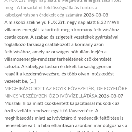
A FUX Zrt. négy nap alatt 8 Megawatt energiát takarított
meg - A társadalmi felelősségvállalás fontos a
kábelgyártásban érdekelt cég számára
2026-08-08
A miskolci székhelyű FUX Zrt. négy nap alatt 8,32 MWh
villamos energiát takarított meg a kormány felhívásához
csatlakozva. A szabad és szigetelt vezetékek gyártásával
foglalkozó társaság csatlakozott a kormány azon
felhívásához, amely az országos hőhullám idején a
villamosenergia-rendszer terhelésének csökkentését
célozta. A kábelgyártásban érdekelt társaság gyorsan
reagált a kezdeményezésre, és több olyan intézkedést
vezetett be, […]
MEGHIBÁSODOTT AZ EGYIK FŐVEZETÉK, DE EGYELŐRE
NINCS VESZÉLYBEN ÓZD IVÓVÍZELLÁTÁSA
2026-08-07
Műszaki hiba miatt csökkentett kapacitással működik az
ózdi vízellátó rendszer egyik fő távvezetéke. A
meghibásodás miatt az ivóvíztároló medencék feltöltése is
nehezebbé vált, a hiba elhárításán azonban már dolgoznak a