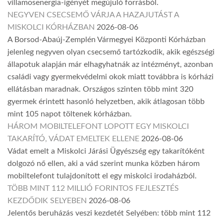
villamosenergia-igényét megújuló forrásból.
NEGYVEN CSECSEMŐ VÁRJA A HAZAJUTÁST A
MISKOLCI KÓRHÁZBAN
2026-08-06
A Borsod-Abaúj-Zemplén Vármegyei Központi Kórházban
jelenleg negyven olyan csecsemő tartózkodik, akik egészségi
állapotuk alapján már elhagyhatnák az intézményt, azonban
családi vagy gyermekvédelmi okok miatt továbbra is kórházi
ellátásban maradnak. Országos szinten több mint 320
gyermek érintett hasonló helyzetben, akik átlagosan több
mint 105 napot töltenek kórházban.
HÁROM MOBILTELEFONT LOPOTT EGY MISKOLCI
TAKARÍTÓ, VÁDAT EMELTEK ELLENE
2026-08-06
Vádat emelt a Miskolci Járási Ügyészség egy takarítóként
dolgozó nő ellen, aki a vád szerint munka közben három
mobiltelefont tulajdonított el egy miskolci irodaházból.
TÖBB MINT 112 MILLIÓ FORINTOS FEJLESZTÉS
KEZDŐDIK SELYEBEN
2026-08-06
Jelentős beruházás veszi kezdetét Selyében: több mint 112