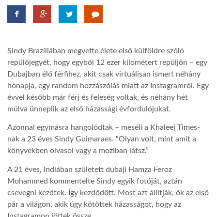
LATIMO.HU
Sindy Brazíliában megvette élete első külföldre szóló
GLOBOBOOK
repülőjegyét, hogy egyből 12 ezer kilométert repüljön – egy
Dubajban élő férfihez, akit csak virtuálisan ismert néhány
hónapja, egy random hozzászólás miatt az Instagramról. Egy
évvel később már férj és feleség voltak, és néhány hét
múlva ünneplik az első házassági évfordulójukat.
Azonnal egymásra hangolódtak – meséli a Khaleej Times-
nak a 23 éves Sindy Guimaraes. “Olyan volt, mint amit a
könyvekben olvasol vagy a moziban látsz.”
A 21 éves, Indiában született dubaji Hamza Feroz
Mohammed kommentelte Sindy egyik fotóját, aztán
csevegni kezdtek. Így kezdődött. Most azt állítják, ők az első
pár a világon, akik úgy kötöttek házasságot, hogy az
Instagramon jöttek össze.