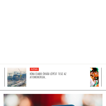
KÖZEL-KELET
AUSZTRÁLIA
A VILÁG ITTHON
MÉDIA
ÁZSIA
KÍNA ÚJABB ÓRIÁSI LÉPÉST TESZ AZ
ATOMENERGIA…
GLOBOTV BP
HÍR3D