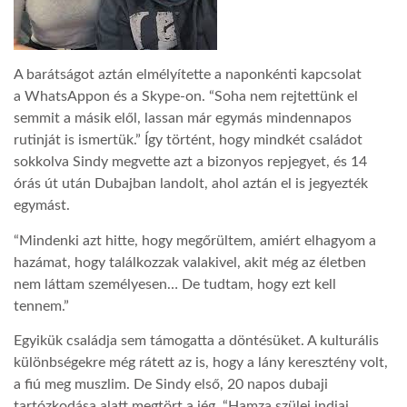
A barátságot aztán elmélyítette a naponkénti kapcsolat
a WhatsAppon és a Skype-on. “Soha nem rejtettünk el
semmit a másik elől, lassan már egymás mindennapos
rutinját is ismertük.” Így történt, hogy mindkét családot
sokkolva Sindy megvette azt a bizonyos repjegyet, és 14
órás út után Dubajban landolt, ahol aztán el is jegyezték
egymást.
“Mindenki azt hitte, hogy megőrültem, amiért elhagyom a
hazámat, hogy találkozzak valakivel, akit még az életben
nem láttam személyesen… De tudtam, hogy ezt kell
tennem.”
Egyikük családja sem támogatta a döntésüket. A kulturális
különbségekre még rátett az is, hogy a lány keresztény volt,
a fiú meg muszlim. De Sindy első, 20 napos dubaji
tartózkodása alatt megtört a jég. “Hamza szülei indiai