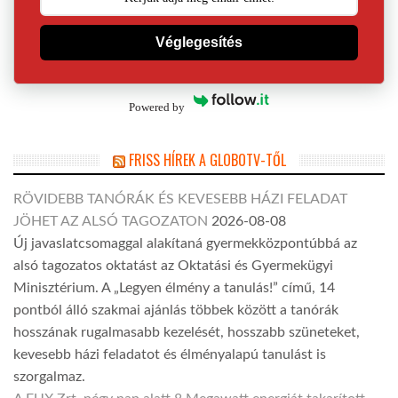
Véglegesítés
Powered by
FRISS HÍREK A GLOBOTV-TŐL
RÖVIDEBB TANÓRÁK ÉS KEVESEBB HÁZI FELADAT
JÖHET AZ ALSÓ TAGOZATON
2026-08-08
Új javaslatcsomaggal alakítaná gyermekközpontúbbá az
alsó tagozatos oktatást az Oktatási és Gyermekügyi
Minisztérium. A „Legyen élmény a tanulás!” című, 14
pontból álló szakmai ajánlás többek között a tanórák
hosszának rugalmasabb kezelését, hosszabb szüneteket,
kevesebb házi feladatot és élményalapú tanulást is
szorgalmaz.