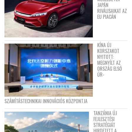
JAPÁN
RIVÁLISAIKAT AZ
EU PIACÁN
KÍNA ÚJ
KORSZAKOT
NYITOTT:
MEGNYÍLT AZ
ORSZÁG ELSŐ
ŰR-
SZÁMÍTÁSTECHNIKAI INNOVÁCIÓS KÖZPONTJA
TANZÁNIA ÚJ
FEJLESZTÉSI
STRATÉGIÁT
HIRDETETT A