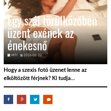
KÖZEL-KELET
Egy szál törülközőben
üzent exének az
AUSZTRÁLIA
énekesnő
A VILÁG ITTHON
MTI
2016-02-22
MÉDIA
Hogy a szexis fotó üzenet lenne az
elköltözött férjnek? Ki tudja…
GLOBOTV BP
HÍR3D