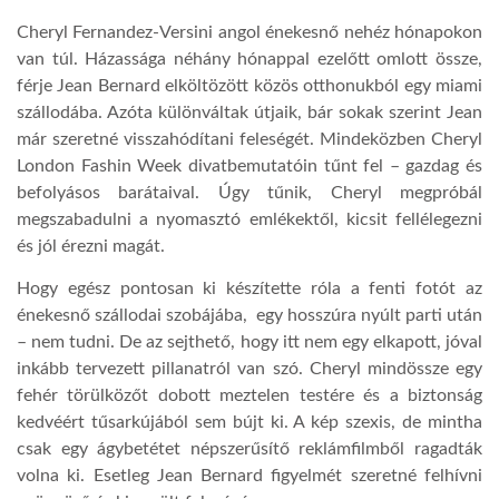
Cheryl Fernandez-Versini angol énekesnő nehéz hónapokon
TROPICALMAGAZIN
van túl. Házassága néhány hónappal ezelőtt omlott össze,
férje Jean Bernard elköltözött közös otthonukból egy miami
szállodába. Azóta különváltak útjaik, bár sokak szerint Jean
GLOBOTV
már szeretné visszahódítani feleségét. Mindeközben Cheryl
London Fashin Week divatbemutatóin tűnt fel – gazdag és
AFRIKA TUDÁSTÁR
befolyásos barátaival. Úgy tűnik, Cheryl megpróbál
megszabadulni a nyomasztó emlékektől, kicsit fellélegezni
és jól érezni magát.
A NAP SZÉPE
Hogy egész pontosan ki készítette róla a fenti fotót az
énekesnő szállodai szobájába, egy hosszúra nyúlt parti után
LINKTR.EE
– nem tudni. De az sejthető, hogy itt nem egy elkapott, jóval
inkább tervezett pillanatról van szó. Cheryl mindössze egy
fehér törülközőt dobott meztelen testére és a biztonság
GLOBOZSARU
kedvéért tűsarkújából sem bújt ki. A kép szexis, de mintha
csak egy ágybetétet népszerűsítő reklámfilmből ragadták
DOBRAVERO.HU
volna ki. Esetleg Jean Bernard figyelmét szeretné felhívni