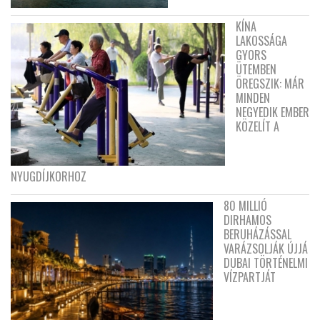
KÍNA
LAKOSSÁGA
GYORS
ÜTEMBEN
ÖREGSZIK: MÁR
MINDEN
NEGYEDIK EMBER
KÖZELÍT A
NYUGDÍJKORHOZ
80 MILLIÓ
DIRHAMOS
BERUHÁZÁSSAL
VARÁZSOLJÁK ÚJJÁ
DUBAI TÖRTÉNELMI
VÍZPARTJÁT