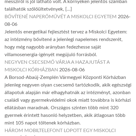
messziről is jól látható volt. A környéken jelentős számban
találhatók szőlőültetvények, […]
BŐVÍTENÉ NAPERŐMŰVÉT A MISKOLCI EGYETEM
2026-
08-06
Jelentős energetikai fejlesztést tervez a Miskolci Egyetem:
az intézmény bővítené a jelenlegi napelemes rendszerét,
hogy még nagyobb arányban fedezhesse saját
villamosenergia-igényét megújuló forrásból.
NEGYVEN CSECSEMŐ VÁRJA A HAZAJUTÁST A
MISKOLCI KÓRHÁZBAN
2026-08-06
A Borsod-Abaúj-Zemplén Vármegyei Központi Kórházban
jelenleg negyven olyan csecsemő tartózkodik, akik egészségi
állapotuk alapján már elhagyhatnák az intézményt, azonban
családi vagy gyermekvédelmi okok miatt továbbra is kórházi
ellátásban maradnak. Országos szinten több mint 320
gyermek érintett hasonló helyzetben, akik átlagosan több
mint 105 napot töltenek kórházban.
HÁROM MOBILTELEFONT LOPOTT EGY MISKOLCI