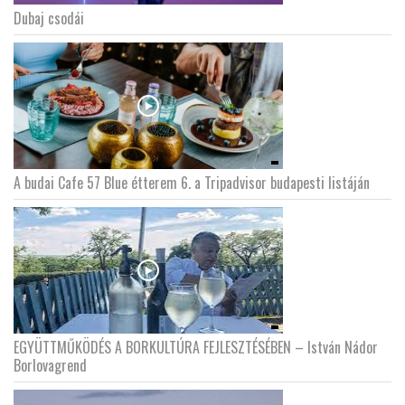
Dubaj csodái
A budai Cafe 57 Blue étterem 6. a Tripadvisor budapesti listáján
EGYÜTTMŰKÖDÉS A BORKULTÚRA FEJLESZTÉSÉBEN – István Nádor
Borlovagrend