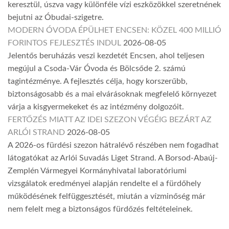
keresztül, úszva vagy különféle vízi eszközökkel szeretnének
bejutni az Óbudai-szigetre.
MODERN ÓVODA ÉPÜLHET ENCSEN: KÖZEL 400 MILLIÓ
FORINTOS FEJLESZTÉS INDUL
2026-08-05
Jelentős beruházás veszi kezdetét Encsen, ahol teljesen
megújul a Csoda-Vár Óvoda és Bölcsőde 2. számú
tagintézménye. A fejlesztés célja, hogy korszerűbb,
biztonságosabb és a mai elvárásoknak megfelelő környezet
várja a kisgyermekeket és az intézmény dolgozóit.
FERTŐZÉS MIATT AZ IDEI SZEZON VÉGÉIG BEZÁRT AZ
ARLÓI STRAND
2026-08-05
A 2026-os fürdési szezon hátralévő részében nem fogadhat
látogatókat az Arlói Suvadás Liget Strand. A Borsod-Abaúj-
Zemplén Vármegyei Kormányhivatal laboratóriumi
vizsgálatok eredményei alapján rendelte el a fürdőhely
működésének felfüggesztését, miután a vízminőség már
nem felelt meg a biztonságos fürdőzés feltételeinek.