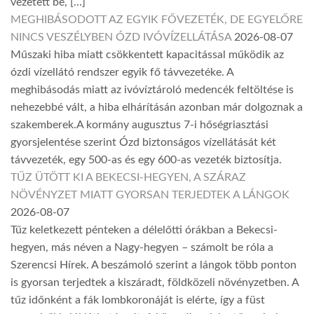
vezetett be, […]
MEGHIBÁSODOTT AZ EGYIK FŐVEZETÉK, DE EGYELŐRE
NINCS VESZÉLYBEN ÓZD IVÓVÍZELLÁTÁSA
2026-08-07
Műszaki hiba miatt csökkentett kapacitással működik az
ózdi vízellátó rendszer egyik fő távvezetéke. A
meghibásodás miatt az ivóvíztároló medencék feltöltése is
nehezebbé vált, a hiba elhárításán azonban már dolgoznak a
szakemberek.A kormány augusztus 7-i hőségriasztási
gyorsjelentése szerint Ózd biztonságos vízellátását két
távvezeték, egy 500-as és egy 600-as vezeték biztosítja.
TŰZ ÜTÖTT KI A BEKECSI-HEGYEN, A SZÁRAZ
NÖVÉNYZET MIATT GYORSAN TERJEDTEK A LÁNGOK
2026-08-07
Tűz keletkezett pénteken a délelőtti órákban a Bekecsi-
hegyen, más néven a Nagy-hegyen – számolt be róla a
Szerencsi Hírek. A beszámoló szerint a lángok több ponton
is gyorsan terjedtek a kiszáradt, földközeli növényzetben. A
tűz időnként a fák lombkoronáját is elérte, így a füst