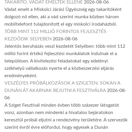
TAKARÍTÓ, VÁDAT EMELTEK ELLENE
2026-08-06
Vádat emelt a Miskolci Járási Ügyészség egy takarítóként
dolgozó nő ellen, aki a vád szerint munka közben három
mobiltelefont tulajdonított el egy miskolci irodaházból.
TÖBB MINT 112 MILLIÓ FORINTOS FEJLESZTÉS
KEZDŐDIK SELYEBEN
2026-08-06
Jelentős beruházás veszi kezdetét Selyében: több mint 112
millió forint értékű fejlesztési munkálatok indulnak el a
településen. A kivitelezési feladatokat egy edelényi
székhelyű vállalkozás nyerte el a közbeszerzési eljárás
eredményeként.
VESZÉLYES PRÓBÁLKOZÁSOK A SZIGETEN: SOKAN A
DUNÁN ÁT AKARNAK BEJUTNI A FESZTIVÁLRA
2026-08-
06
A Sziget Fesztivál minden évben több százezer látogatót
vonz, azonban nem mindenki a hivatalos bejáratokon
keresztül próbál eljutni a rendezvény területére. A szervezők
szerint évről évre előfordul, hogy egyesek a Dunán