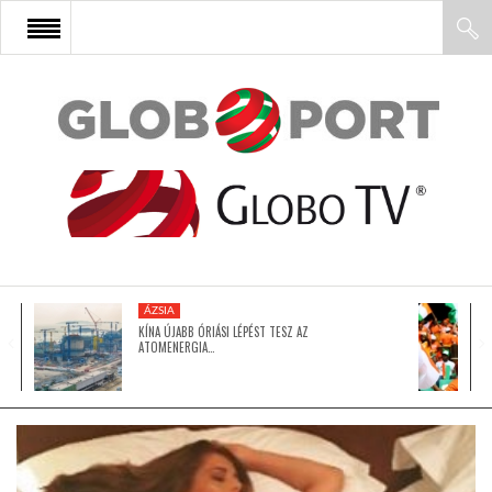
FŐOLDAL
AFRIKA
EURÓPA
ÁZSIA
ÁZSIA
KÍNA ÚJABB ÓRIÁSI LÉPÉST TESZ AZ
ATOMENERGIA…
ÉSZAK-AMERIKA
LATIN-AMERIKA