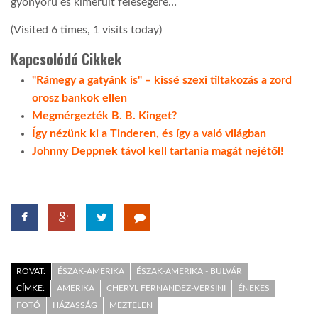
gyönyörű és kimerült feleségére…
(Visited 6 times, 1 visits today)
LATIMO.HU
Kapcsolódó Cikkek
GLOBOBOOK
"Rámegy a gatyánk is" – kissé szexi tiltakozás a zord
orosz bankok ellen
Megmérgezték B. B. Kinget?
Így nézünk ki a Tinderen, és így a való világban
Johnny Deppnek távol kell tartania magát nejétől!
ROVAT:
ÉSZAK-AMERIKA
ÉSZAK-AMERIKA - BULVÁR
CÍMKE:
AMERIKA
CHERYL FERNANDEZ-VERSINI
ÉNEKES
FOTÓ
HÁZASSÁG
MEZTELEN