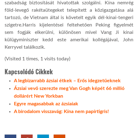
szabadság biztosítását hivatottak szolgálni. Kína nemrég
föld-levegő rakétaütegeket telepített a közigazgatása alá
tartozó, de Vietnam által is követelt egyik dél-kínai-tengeri
szigetre.Harris kijelentései feltehetően Peking figyelmét
sem fogják elkerülni, különösen mivel Vang Ji kínai
külügyminiszter kedd este amerikai kollégájával, John
Kerryvel találkozik.
(Visited 1 times, 1 visits today)
Kapcsolódó Cikkek
A legbizarrabb ázsiai étkek – Erős idegzetűeknek
Ázsiai vevő szerezte meg Van Gogh képét 66 millió
dollárért New Yorkban
Egyre magasabbak az ázsiaiak
A birodalom visszavág: Kína nem papírtigris!