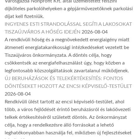
Városgazda Nonprofit Kft. által üzemeltetett felszíni
díjköteles parkolóhelyeken a gépjárművezetőknek parkolási
díjat kell fizetniük.
INGYENES ESTI STRANDOLÁSSAL SEGÍTI A LAKOSOKAT
TISZAÚJVÁROS A HŐSÉG IDEJÉN
2026-08-04
A rendkívüli hőség és a megnövekedett energiaigény miatt
átmeneti energiatakarékossági intézkedéseket vezetett be
Tiszaújváros önkormányzata. A döntés célja, hogy
csökkentsék az energiafelhasználást úgy, hogy közben a
legfontosabb közszolgáltatások zavartalanul működjenek.
ÚJ BERUHÁZÁSOK ÉS TELEKÉRTÉKESÍTÉS: FONTOS
DÖNTÉSEKET HOZOTT AZ ENCSI KÉPVISELŐ-TESTÜLET
2026-08-04
Rendkívüli ülést tartott az encsi képviselő-testület, ahol
több, a város fejlődését érintő beruházásról és lakóövezeti
telkek értékesítéséről született döntés. Az önkormányzat
célja, hogy a rendelkezésre álló forrásokat a lehető
leghatékonyabban használja fel, miközben új fejlesztéseket