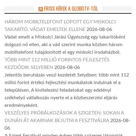
FRISS HÍREK A GLOBOTV-TŐL
HÁROM MOBILTELEFONT LOPOTT EGY MISKOLCI
TAKARÍTÓ, VÁDAT EMELTEK ELLENE
2026-08-06
Vádat emelt a Miskolci Járási Ügyészség egy takarítóként
dolgozó nő ellen, aki a vád szerint munka közben három
mobiltelefont tulajdonított el egy miskolci irodaházból.
TÖBB MINT 112 MILLIÓ FORINTOS FEJLESZTÉS
KEZDŐDIK SELYEBEN
2026-08-06
Jelentős beruházás veszi kezdetét Selyében: több mint 112
millió forint értékű fejlesztési munkálatok indulnak el a
településen. A kivitelezési feladatokat egy edelényi
székhelyű vállalkozás nyerte el a közbeszerzési eljárás
eredményeként.
VESZÉLYES PRÓBÁLKOZÁSOK A SZIGETEN: SOKAN A
DUNÁN ÁT AKARNAK BEJUTNI A FESZTIVÁLRA
2026-08-
06
A Sziget Fesztivál minden évben több százezer látogatót