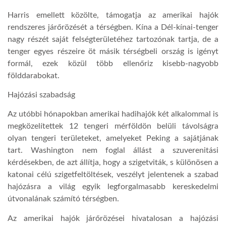
Harris emellett közölte, támogatja az amerikai hajók
LATIMO.HU
rendszeres járőrözését a térségben. Kína a Dél-kínai-tenger
nagy részét saját felségterületéhez tartozónak tartja, de a
tenger egyes részeire öt másik térségbeli ország is igényt
GLOBOBOOK
formál, ezek közül több ellenőriz kisebb-nagyobb
földdarabokat.
Hajózási szabadság
Az utóbbi hónapokban amerikai hadihajók két alkalommal is
megközelítettek 12 tengeri mérföldön belüli távolságra
olyan tengeri területeket, amelyeket Peking a sajátjának
tart. Washington nem foglal állást a szuverenitási
kérdésekben, de azt állítja, hogy a szigetviták, s különösen a
katonai célú szigetfeltöltések, veszélyt jelentenek a szabad
hajózásra a világ egyik legforgalmasabb kereskedelmi
útvonalának számító térségben.
Az amerikai hajók járőrözései hivatalosan a hajózási