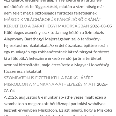
vizsgálatok eredményei alapján rendelte el a fürdőhely
működésének felfüggesztését, miután a vízminőség már
nem felelt meg a biztonságos fürdőzés feltételeinek.
MÁSODIK VILÁGHÁBORÚS PÁNCÉLTÖRŐ GRÁNÁT
KERÜLT ELŐ A BARÁTHEGYI MAJORSÁGBAN
2026-08-05
Különleges esemény szakította meg hétfőn a Szimbiózis
Alapítvány Baráthegyi Majorságában zajló tanösvény-
fejlesztési munkálatokat. Az erdei útszakasz építése során
egy munkagép egy robbanótestnek látszó tárgyat fordított
ki a földből.A helyszínre érkező rendőrjárőr a területet
azonnal biztosította, majd értesítette a Magyar Honvédség
tűzszerész alakulatát.
SZOMBATON IS FIZETNI KELL A PARKOLÁSÉRT
MISKOLCON A MUNKANAP-ÁTHELYEZÉS MIATT
2026-
08-04
A 2026. augusztus 8-i munkanap-áthelyezés miatt ezen a
szombaton a megszokott hétköznapi parkolási szabályok
lesznek érvényben Miskolcon. Ez azt jelenti, hogy a Miskolci