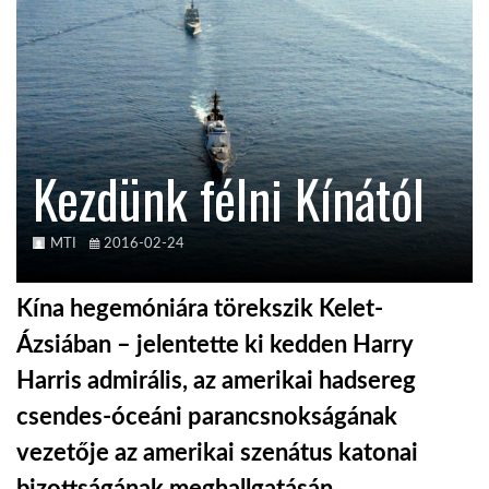
KÖZEL-KELET
AUSZTRÁLIA
Kezdünk félni Kínától
A VILÁG ITTHON
MTI
2016-02-24
MÉDIA
Kína hegemóniára törekszik Kelet-
Ázsiában – jelentette ki kedden Harry
Harris admirális, az amerikai hadsereg
GLOBOTV BP
csendes-óceáni parancsnokságának
vezetője az amerikai szenátus katonai
HÍR3D