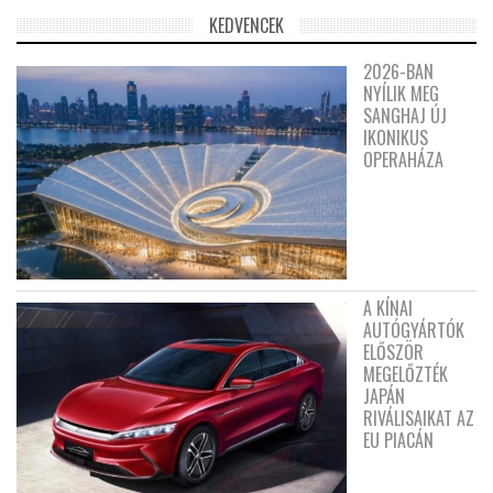
KEDVENCEK
2026-BAN
NYÍLIK MEG
SANGHAJ ÚJ
IKONIKUS
OPERAHÁZA
A KÍNAI
AUTÓGYÁRTÓK
ELŐSZÖR
MEGELŐZTÉK
JAPÁN
RIVÁLISAIKAT AZ
EU PIACÁN