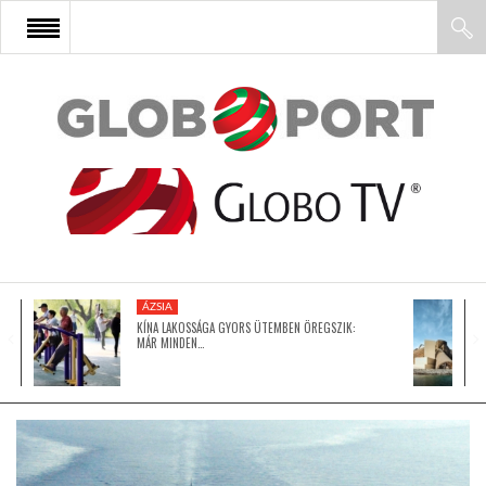
FŐOLDAL
AFRIKA
EURÓPA
ÁZSIA
ÁZSIA
KÍNA LAKOSSÁGA GYORS ÜTEMBEN ÖREGSZIK:
MÁR MINDEN…
ÉSZAK-AMERIKA
LATIN-AMERIKA