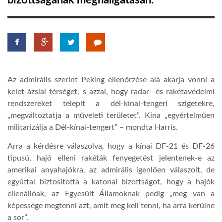
bizottságának meghallgatásán.
TROPICALMAGAZIN
GLOBOTV
Az admirális szerint Peking ellenőrzése alá akarja vonni a
AFRIKA TUDÁSTÁR
kelet-ázsiai térséget, s azzal, hogy radar- és rakétavédelmi
rendszereket telepít a dél-kínai-tengeri szigetekre,
„megváltoztatja a műveleti területet”. Kína „egyértelműen
A NAP SZÉPE
militarizálja a Dél-kínai-tengert” – mondta Harris.
Arra a kérdésre válaszolva, hogy a kínai DF-21 és DF-26
LINKTR.EE
típusú, hajó elleni rakéták fenyegetést jelentenek-e az
amerikai anyahajókra, az admirális igenlően válaszolt, de
GLOBOZSARU
egyúttal biztosította a katonai bizottságot, hogy a hajók
ellenállóak, az Egyesült Államoknak pedig „meg van a
képessége megtenni azt, amit meg kell tenni, ha arra kerülne
DOBRAVERO.HU
a sor”.