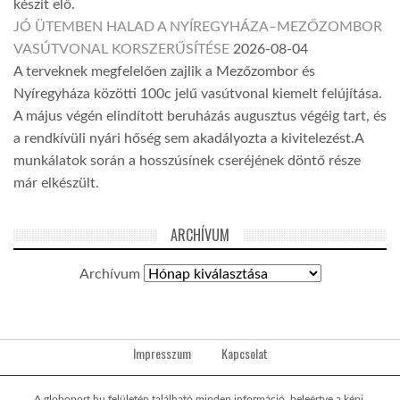
készít elő.
JÓ ÜTEMBEN HALAD A NYÍREGYHÁZA–MEZŐZOMBOR
VASÚTVONAL KORSZERŰSÍTÉSE
2026-08-04
A terveknek megfelelően zajlik a Mezőzombor és
Nyíregyháza közötti 100c jelű vasútvonal kiemelt felújítása.
A május végén elindított beruházás augusztus végéig tart, és
a rendkívüli nyári hőség sem akadályozta a kivitelezést.A
munkálatok során a hosszúsínek cseréjének döntő része
már elkészült.
ARCHÍVUM
Archívum
Impresszum
Kapcsolat
A globoport.hu felületén található minden információ, beleértve a képi,