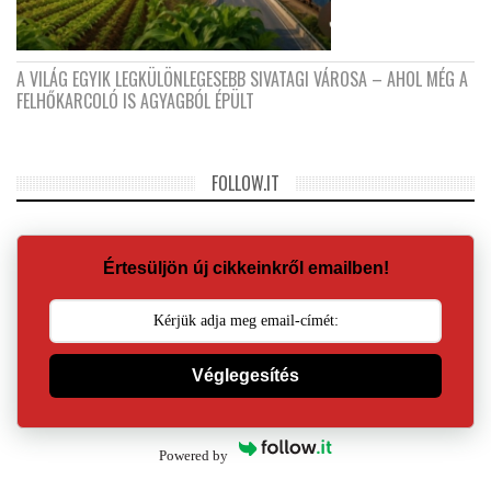
A VILÁG EGYIK LEGKÜLÖNLEGESEBB SIVATAGI VÁROSA – AHOL MÉG A
FELHŐKARCOLÓ IS AGYAGBÓL ÉPÜLT
FOLLOW.IT
Értesüljön új cikkeinkről emailben!
Véglegesítés
Powered by