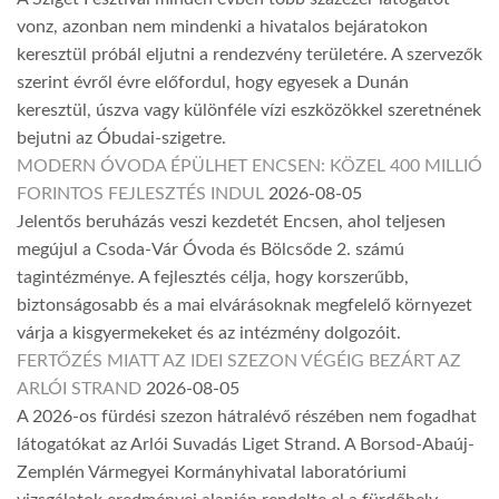
vonz, azonban nem mindenki a hivatalos bejáratokon
keresztül próbál eljutni a rendezvény területére. A szervezők
szerint évről évre előfordul, hogy egyesek a Dunán
keresztül, úszva vagy különféle vízi eszközökkel szeretnének
bejutni az Óbudai-szigetre.
MODERN ÓVODA ÉPÜLHET ENCSEN: KÖZEL 400 MILLIÓ
FORINTOS FEJLESZTÉS INDUL
2026-08-05
Jelentős beruházás veszi kezdetét Encsen, ahol teljesen
megújul a Csoda-Vár Óvoda és Bölcsőde 2. számú
tagintézménye. A fejlesztés célja, hogy korszerűbb,
biztonságosabb és a mai elvárásoknak megfelelő környezet
várja a kisgyermekeket és az intézmény dolgozóit.
FERTŐZÉS MIATT AZ IDEI SZEZON VÉGÉIG BEZÁRT AZ
ARLÓI STRAND
2026-08-05
A 2026-os fürdési szezon hátralévő részében nem fogadhat
látogatókat az Arlói Suvadás Liget Strand. A Borsod-Abaúj-
Zemplén Vármegyei Kormányhivatal laboratóriumi