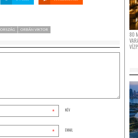
ORSZÁG
ORBÁN VIKTOR
80 
VAR
VÍZ
*
NÉV
*
EMAIL