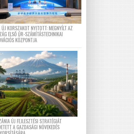
A ÚJ KORSZAKOT NYITOTT: MEGNYÍLT AZ
ZÁG ELSŐ ŰR-SZÁMÍTÁSTECHNIKAI
OVÁCIÓS KÖZPONTJA
ÁNIA ÚJ FEJLESZTÉSI STRATÉGIÁT
DETETT A GAZDASÁGI NÖVEKEDÉS
GYORSÍTÁSÁRA