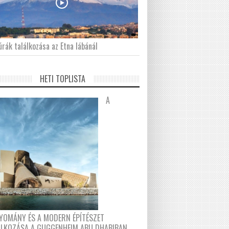
́rák találkozása az Etna lábánál
HETI TOPLISTA
A
YOMÁNY ÉS A MODERN ÉPÍTÉSZET
ÁLKOZÁSA A GUGGENHEIM ABU DHABIBAN