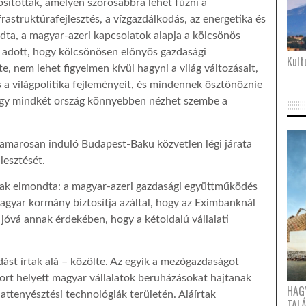
nosítottak, amelyen szorosabbra lehet fűzni a
frastruktúrafejlesztés, a vízgazdálkodás, az energetika és
dta, a magyar-azeri kapcsolatok alapja a kölcsönös
el adott, hogy kölcsönösen előnyös gazdasági
Kultu
e, nem lehet figyelmen kívül hagyni a világ változásait,
s a világpolitika fejleményeit, és mindennek ösztönöznie
 így mindkét ország könnyebben nézhet szembe a
hamarosan induló Budapest-Baku közvetlen légi járata
lesztését.
knak elmondta: a magyar-azeri gazdasági együttműködés
magyar kormány biztosítja azáltal, hogy az Eximbanknál
t jóvá annak érdekében, hogy a kétoldalú vállalati
ást írtak alá – közölte. Az egyik a mezőgazdaságot
port helyett magyar vállalatok beruházásokat hajtanak
HAG
attenyésztési technológiák területén. Aláírtak
TAL