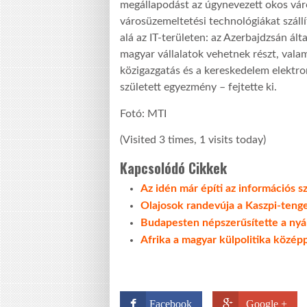
megállapodást az úgynevezett okos város
városüzemeltetési technológiákat száll
alá az IT-területen: az Azerbajdzsán ál
magyar vállalatok vehetnek részt, valam
közigazgatás és a kereskedelem elektro
született egyezmény – fejtette ki.
Fotó: MTI
(Visited 3 times, 1 visits today)
Kapcsolódó Cikkek
Az idén már építi az információs 
Olajosok randevúja a Kaszpi-teng
Budapesten népszerűsítette a nyári
Afrika a magyar külpolitika közép
Facebook
Google +