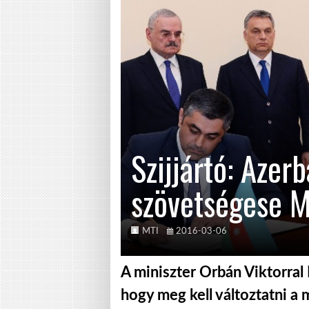
Szijjártó: Azerb
szövetségese 
MTI
2016-03-06
A miniszter Orbán Viktorral 
hogy meg kell változtatni a