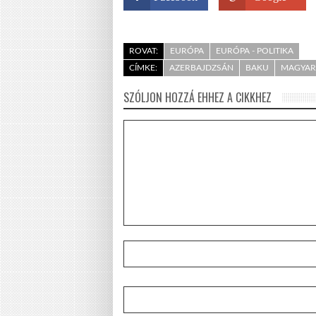
ROVAT:
EURÓPA
EURÓPA - POLITIKA
CÍMKE:
AZERBAJDZSÁN
BAKU
MAGYAR
SZÓLJON HOZZÁ EHHEZ A CIKKHEZ