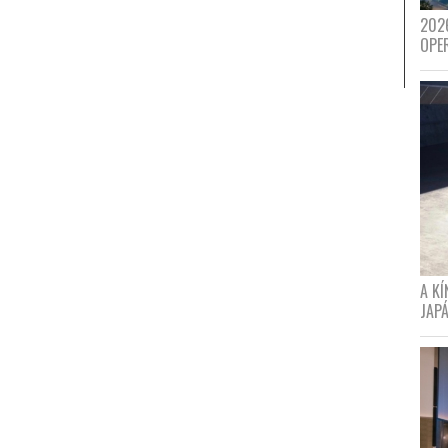
202
OPE
A K
JAPÁ