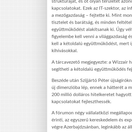
struktúráját, és öt olyan területet azo
kapcsolatokat. Ezek az IT-szektor, az in
a mezőgazdaság – fejtette ki. Mint mon
tisztelet és barátság, és minden feltét
együttműködést alakítsanak ki. Úgy vélt
figyelembe kell venni a világgazdaság é
kell a kétoldalú együttműködést, mert
kihívásokkal.
A tárcavezető megjegyezte: a Wizzair 
segítheti a kétoldalú együttműködés fej
Beszéde után Szijjártó Péter újságíró
új dimenzióba lép, ennek a hátterét a 
200 millió dolláros hitelkeretet hagyot
kapcsolatokat fejleszthessék.
A fórumon négy vállalatközi megállapod
érinti, az egyszerű kereskedelem és ex
végre Azerbajdzsánban, leginkább az áll