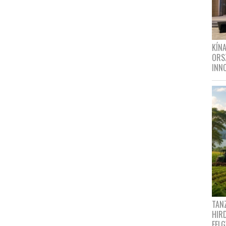
KÍN
ORS
INN
TANZ
HIR
FEL