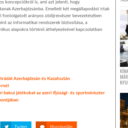
 koncepciókról is, ami azt jelenti, hogy
ítanak Azerbajdzsánba. Emellett két megállapodást írtak
tal fontolgatott arányos útdíjrendszer bevezetésében
int az informatikai rendszerek biztosítása, a
nikus alapokra történő áthelyezésével kapcsolatban
KÍN
MÁR
sztrádát Azerbajdzsán és Kazahsztán
NYU
ernél
 bakui játékokat az azeri ifjúsági- és sportminiszter
pontjában
Twitter
Hozzászólás