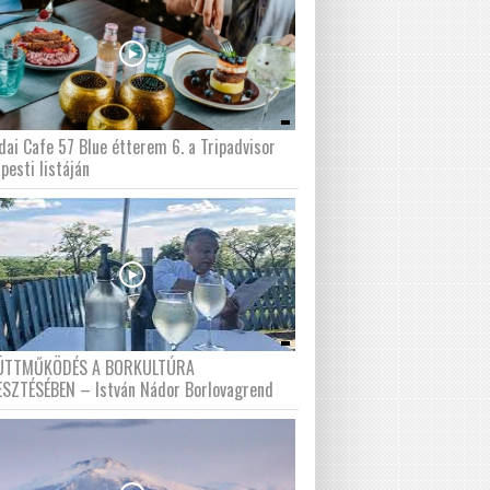
dai Cafe 57 Blue étterem 6. a Tripadvisor
pesti listáján
ÜTTMŰKÖDÉS A BORKULTÚRA
ESZTÉSÉBEN – István Nádor Borlovagrend