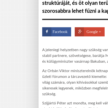
struktúráját, és öt olyan te
szorosabbra lehet fűzni a ka
Facebook
Google +
A jelenlegi helyzetben nagy szükség va
stabil partnere, szövetségese, barátja
és külügyminiszter vasárnap Bakuban, 
Az Orbán Viktor miniszterelnök kétnapo
üzleti fórumon a tárcavezető kiemelte:
világ számára, olyan kihívásokkal szem
sikeresek legyenek, miközben megfeleln
szükség.
Szijjártó Péter azt mondta, meg kell v