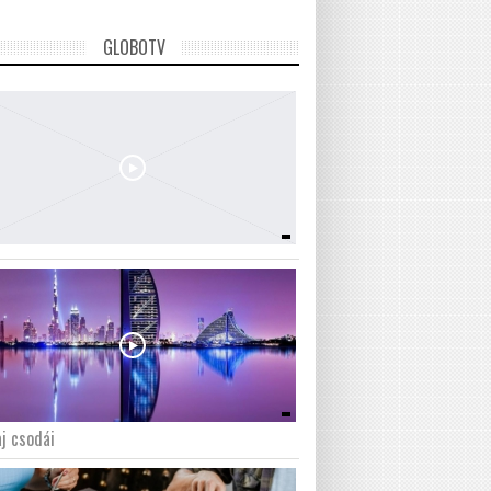
GLOBOTV
j csodái