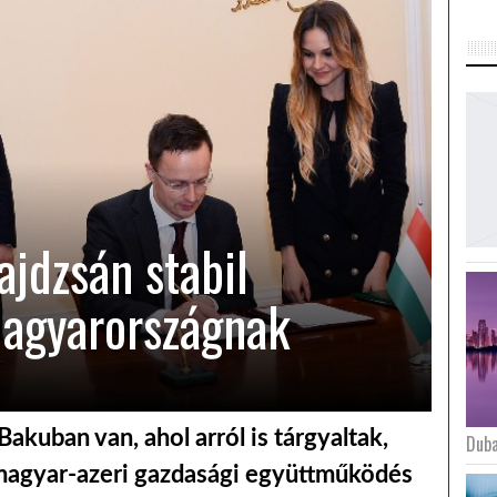
ajdzsán stabil
Magyarországnak
Bakuban van, ahol arról is tárgyaltak,
Duba
 magyar-azeri gazdasági együttműködés