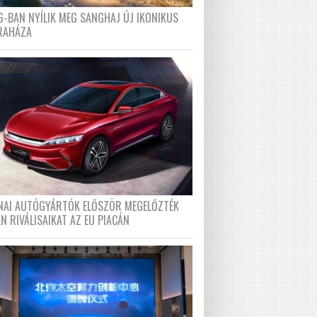
6-BAN NYÍLIK MEG SANGHAJ ÚJ IKONIKUS
RAHÁZA
ÍNAI AUTÓGYÁRTÓK ELŐSZÖR MEGELŐZTÉK
N RIVÁLISAIKAT AZ EU PIACÁN