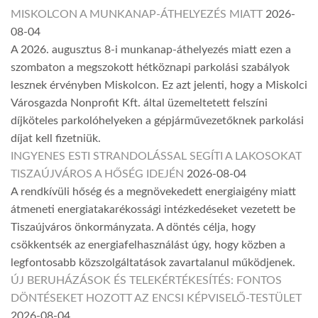
MISKOLCON A MUNKANAP-ÁTHELYEZÉS MIATT
2026-
08-04
A 2026. augusztus 8-i munkanap-áthelyezés miatt ezen a
szombaton a megszokott hétköznapi parkolási szabályok
lesznek érvényben Miskolcon. Ez azt jelenti, hogy a Miskolci
Városgazda Nonprofit Kft. által üzemeltetett felszíni
díjköteles parkolóhelyeken a gépjárművezetőknek parkolási
díjat kell fizetniük.
INGYENES ESTI STRANDOLÁSSAL SEGÍTI A LAKOSOKAT
TISZAÚJVÁROS A HŐSÉG IDEJÉN
2026-08-04
A rendkívüli hőség és a megnövekedett energiaigény miatt
átmeneti energiatakarékossági intézkedéseket vezetett be
Tiszaújváros önkormányzata. A döntés célja, hogy
csökkentsék az energiafelhasználást úgy, hogy közben a
legfontosabb közszolgáltatások zavartalanul működjenek.
ÚJ BERUHÁZÁSOK ÉS TELEKÉRTÉKESÍTÉS: FONTOS
DÖNTÉSEKET HOZOTT AZ ENCSI KÉPVISELŐ-TESTÜLET
2026-08-04