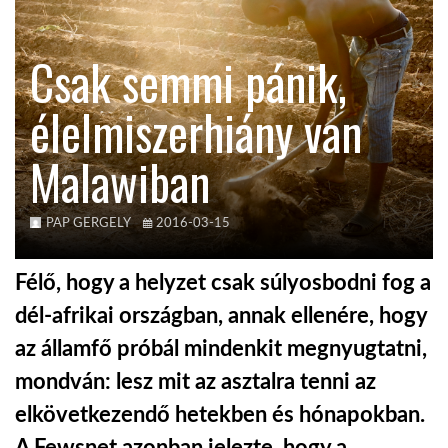
KÖZEL-KELET
Csak semmi pánik,
élelmiszerhiány van
AUSZTRÁLIA
Malawiban
A VILÁG ITTHON
PAP GERGELY
2016-03-15
MÉDIA
Félő, hogy a helyzet csak súlyosbodni fog a
dél-afrikai országban, annak ellenére, hogy
az államfő próbál mindenkit megnyugtatni,
GLOBOTV BP
mondván: lesz mit az asztalra tenni az
elkövetkezendő hetekben és hónapokban.
HÍR3D