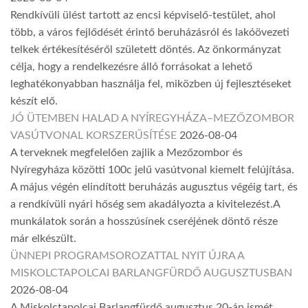
Rendkívüli ülést tartott az encsi képviselő-testület, ahol
több, a város fejlődését érintő beruházásról és lakóövezeti
telkek értékesítéséről született döntés. Az önkormányzat
célja, hogy a rendelkezésre álló forrásokat a lehető
leghatékonyabban használja fel, miközben új fejlesztéseket
készít elő.
JÓ ÜTEMBEN HALAD A NYÍREGYHÁZA–MEZŐZOMBOR
VASÚTVONAL KORSZERŰSÍTÉSE
2026-08-04
A terveknek megfelelően zajlik a Mezőzombor és
Nyíregyháza közötti 100c jelű vasútvonal kiemelt felújítása.
A május végén elindított beruházás augusztus végéig tart, és
a rendkívüli nyári hőség sem akadályozta a kivitelezést.A
munkálatok során a hosszúsínek cseréjének döntő része
már elkészült.
ÜNNEPI PROGRAMSOROZATTAL NYIT ÚJRA A
MISKOLCTAPOLCAI BARLANGFÜRDŐ AUGUSZTUSBAN
2026-08-04
A Miskolctapolcai Barlangfürdő augusztus 20-án ismét