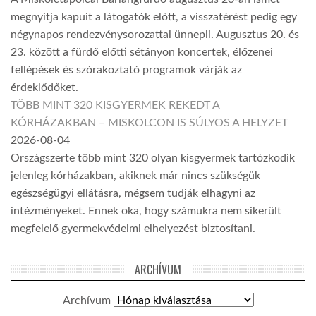
megnyitja kapuit a látogatók előtt, a visszatérést pedig egy
négynapos rendezvénysorozattal ünnepli. Augusztus 20. és
23. között a fürdő előtti sétányon koncertek, élőzenei
fellépések és szórakoztató programok várják az
érdeklődőket.
TÖBB MINT 320 KISGYERMEK REKEDT A
KÓRHÁZAKBAN – MISKOLCON IS SÚLYOS A HELYZET
2026-08-04
Országszerte több mint 320 olyan kisgyermek tartózkodik
jelenleg kórházakban, akiknek már nincs szükségük
egészségügyi ellátásra, mégsem tudják elhagyni az
intézményeket. Ennek oka, hogy számukra nem sikerült
megfelelő gyermekvédelmi elhelyezést biztosítani.
ARCHÍVUM
Archívum