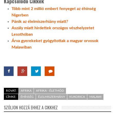
Kapcsolódó Cikkek
Több mint 2 millió embert fenyeget az éhínség
Nigerben
Pánik az élelmiszerhiány miatt?
Aszály miatt hirdettek országos vészhelyzetet
Lesothóban
Árva gyerekeket gyógyítottak a magyar orvosok
Malawiban
ROVAT:
AFRIKA
AFRIKA - ÉLETMÓD
CÍMKE:
ÉHÍNSÉG
ÉLELMISZERHIÁNY
KUKORICA
MALAWI
SZÓLJON HOZZÁ EHHEZ A CIKKHEZ