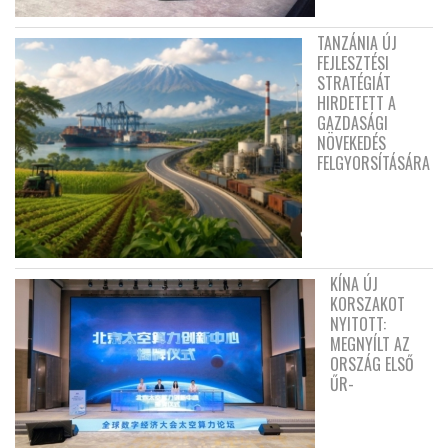
TANZÁNIA ÚJ
FEJLESZTÉSI
STRATÉGIÁT
HIRDETETT A
GAZDASÁGI
NÖVEKEDÉS
FELGYORSÍTÁSÁRA
KÍNA ÚJ
KORSZAKOT
NYITOTT:
MEGNYÍLT AZ
ORSZÁG ELSŐ
ŰR-