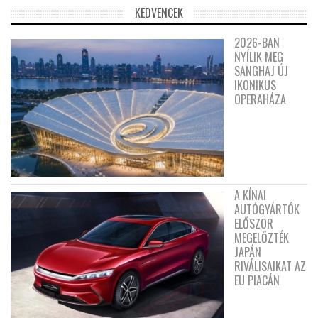
KEDVENCEK
2026-BAN
NYÍLIK MEG
SANGHAJ ÚJ
IKONIKUS
OPERAHÁZA
A KÍNAI
AUTÓGYÁRTÓK
ELŐSZÖR
MEGELŐZTÉK
JAPÁN
RIVÁLISAIKAT AZ
EU PIACÁN