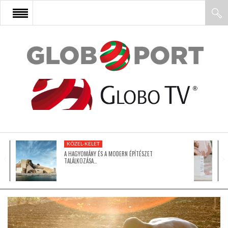
FŐOLDAL
AFRIKA
EURÓPA
KÖZEL-KELET
ÁZSIA
A HAGYOMÁNY ÉS A MODERN ÉPÍTÉSZET
TALÁLKOZÁSA…
ÉSZAK-AMERIKA
LATIN-AMERIKA