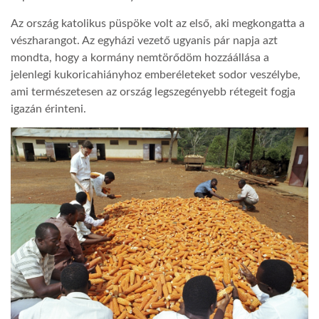
Az ország katolikus püspöke volt az első, aki megkongatta a
LATIMO.HU
vészharangot. Az egyházi vezető ugyanis pár napja azt
mondta, hogy a kormány nemtörődöm hozzáállása a
jelenlegi kukoricahiányhoz emberéleteket sodor veszélybe,
GLOBOBOOK
ami természetesen az ország legszegényebb rétegeit fogja
igazán érinteni.