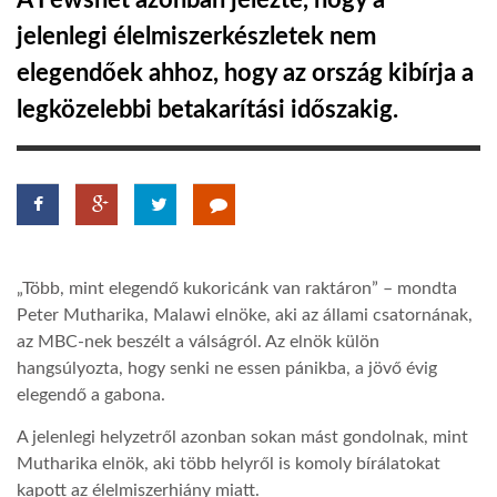
A Fewsnet azonban jelezte, hogy a
jelenlegi élelmiszerkészletek nem
TROPICALMAGAZIN
elegendőek ahhoz, hogy az ország kibírja a
legközelebbi betakarítási időszakig.
GLOBOTV
AFRIKA TUDÁSTÁR
A NAP SZÉPE
„Több, mint elegendő kukoricánk van raktáron” – mondta
Peter Mutharika, Malawi elnöke, aki az állami csatornának,
LINKTR.EE
az MBC-nek beszélt a válságról. Az elnök külön
hangsúlyozta, hogy senki ne essen pánikba, a jövő évig
elegendő a gabona.
GLOBOZSARU
A jelenlegi helyzetről azonban sokan mást gondolnak, mint
Mutharika elnök, aki több helyről is komoly bírálatokat
DOBRAVERO.HU
kapott az élelmiszerhiány miatt.