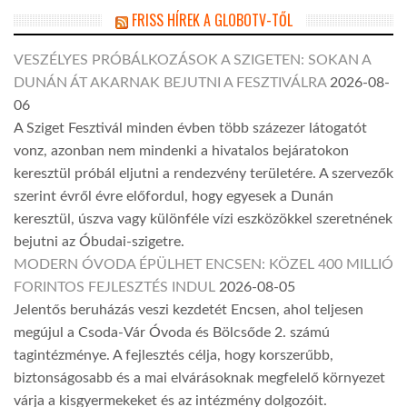
FRISS HÍREK A GLOBOTV-TŐL
VESZÉLYES PRÓBÁLKOZÁSOK A SZIGETEN: SOKAN A
DUNÁN ÁT AKARNAK BEJUTNI A FESZTIVÁLRA
2026-08-
06
A Sziget Fesztivál minden évben több százezer látogatót
vonz, azonban nem mindenki a hivatalos bejáratokon
keresztül próbál eljutni a rendezvény területére. A szervezők
szerint évről évre előfordul, hogy egyesek a Dunán
keresztül, úszva vagy különféle vízi eszközökkel szeretnének
bejutni az Óbudai-szigetre.
MODERN ÓVODA ÉPÜLHET ENCSEN: KÖZEL 400 MILLIÓ
FORINTOS FEJLESZTÉS INDUL
2026-08-05
Jelentős beruházás veszi kezdetét Encsen, ahol teljesen
megújul a Csoda-Vár Óvoda és Bölcsőde 2. számú
tagintézménye. A fejlesztés célja, hogy korszerűbb,
biztonságosabb és a mai elvárásoknak megfelelő környezet
várja a kisgyermekeket és az intézmény dolgozóit.