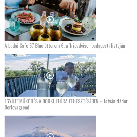
A budai Cafe 57 Blue étterem 6. a Tripadvisor budapesti listáján
EGYÜTTMŰKÖDÉS A BORKULTÚRA FEJLESZTÉSÉBEN – István Nádor
Borlovagrend