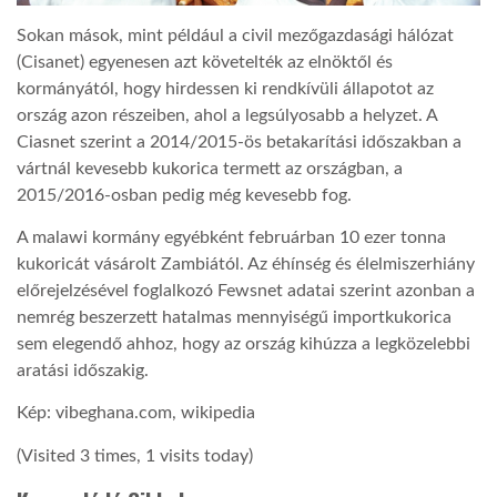
Sokan mások, mint például a civil mezőgazdasági hálózat
(Cisanet) egyenesen azt követelték az elnöktől és
kormányától, hogy hirdessen ki rendkívüli állapotot az
ország azon részeiben, ahol a legsúlyosabb a helyzet. A
Ciasnet szerint a 2014/2015-ös betakarítási időszakban a
vártnál kevesebb kukorica termett az országban, a
2015/2016-osban pedig még kevesebb fog.
A malawi kormány egyébként februárban 10 ezer tonna
kukoricát vásárolt Zambiától. Az éhínség és élelmiszerhiány
előrejelzésével foglalkozó Fewsnet adatai szerint azonban a
nemrég beszerzett hatalmas mennyiségű importkukorica
sem elegendő ahhoz, hogy az ország kihúzza a legközelebbi
aratási időszakig.
Kép: vibeghana.com, wikipedia
(Visited 3 times, 1 visits today)