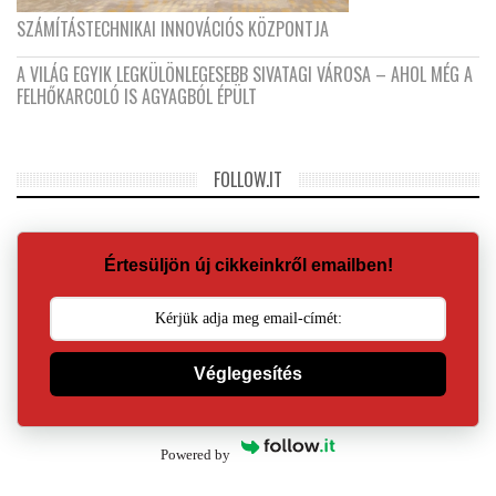
SZÁMÍTÁSTECHNIKAI INNOVÁCIÓS KÖZPONTJA
A VILÁG EGYIK LEGKÜLÖNLEGESEBB SIVATAGI VÁROSA – AHOL MÉG A
FELHŐKARCOLÓ IS AGYAGBÓL ÉPÜLT
FOLLOW.IT
Értesüljön új cikkeinkről emailben!
Véglegesítés
Powered by