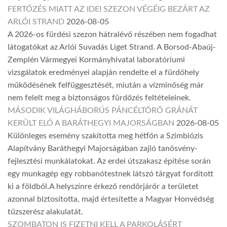
FERTŐZÉS MIATT AZ IDEI SZEZON VÉGÉIG BEZÁRT AZ
ARLÓI STRAND
2026-08-05
A 2026-os fürdési szezon hátralévő részében nem fogadhat
látogatókat az Arlói Suvadás Liget Strand. A Borsod-Abaúj-
Zemplén Vármegyei Kormányhivatal laboratóriumi
vizsgálatok eredményei alapján rendelte el a fürdőhely
működésének felfüggesztését, miután a vízminőség már
nem felelt meg a biztonságos fürdőzés feltételeinek.
MÁSODIK VILÁGHÁBORÚS PÁNCÉLTÖRŐ GRÁNÁT
KERÜLT ELŐ A BARÁTHEGYI MAJORSÁGBAN
2026-08-05
Különleges esemény szakította meg hétfőn a Szimbiózis
Alapítvány Baráthegyi Majorságában zajló tanösvény-
fejlesztési munkálatokat. Az erdei útszakasz építése során
egy munkagép egy robbanótestnek látszó tárgyat fordított
ki a földből.A helyszínre érkező rendőrjárőr a területet
azonnal biztosította, majd értesítette a Magyar Honvédség
tűzszerész alakulatát.
SZOMBATON IS FIZETNI KELL A PARKOLÁSÉRT