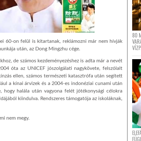
80 
VAR
ei 60-on felül is kitartanak, reklámozni már nem hívják
VÍZ
 munkája után, az Dong Mingzhu cége.
khoz, de számos kezdeményezéshez is adta már a nevét
 2004 óta az UNICEF jószolgálati nagykövete, felszólalt
ínzás ellen, számos természeti katasztrófa után segített
dául a kínai árvizek és a 2004-es indonéziai cunami után
e, hogy halála után vagyona felét jótékonysági célokra
ldájából kiindulva. Rendszeres támogatója az iskoláknak,
 ami nem megy.
ELE
FÜG