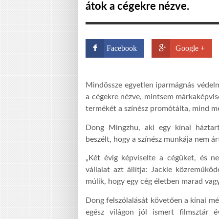
átok a cégekre nézve.
Facebook
Google +
Mindössze egyetlen iparmágnás védelme
a cégekre nézve, mintsem márkaképvise
termékét a színész promótálta, mind m
Dong Mingzhu, aki egy kínai háztart
beszélt, hogy a színész munkája nem árt
„Két évig képviselte a cégüket, és
vállalat azt állítja: Jackie közreműk
múlik, hogy egy cég életben marad vagy
Dong felszólalását követően a kínai mé
egész világon jól ismert filmsztár 