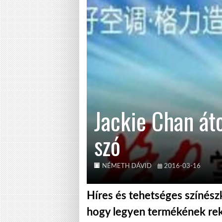
Jackie Chan át
szó
NÉMETH DÁVID
2016-03-16
Híres és tehetséges színész
hogy legyen termékének rek