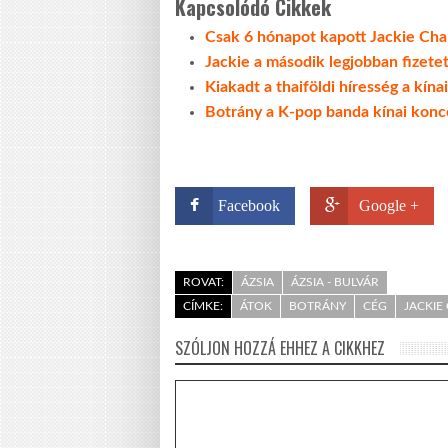
Kapcsolódó Cikkek
Csak 6 hónapot kapott Jackie Cha
Jackie a második legjobban fizetet
Kiakadt a thaiföldi híresség a kín
Botrány a K-pop banda kínai konc
Facebook
Google +
ROVAT:
ÁZSIA
ÁZSIA - BULVÁR
CÍMKE:
ÁTOK
BOTRÁNY
CÉG
JACKIE
SZÓLJON HOZZÁ EHHEZ A CIKKHEZ