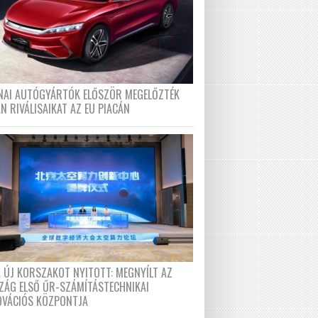
ÍNAI AUTÓGYÁRTÓK ELŐSZÖR MEGELŐZTÉK
N RIVÁLISAIKAT AZ EU PIACÁN
A ÚJ KORSZAKOT NYITOTT: MEGNYÍLT AZ
ZÁG ELSŐ ŰR-SZÁMÍTÁSTECHNIKAI
OVÁCIÓS KÖZPONTJA