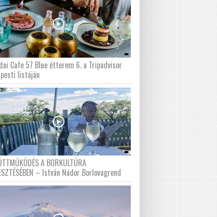
dai Cafe 57 Blue étterem 6. a Tripadvisor
pesti listáján
ÜTTMŰKÖDÉS A BORKULTÚRA
ESZTÉSÉBEN – István Nádor Borlovagrend