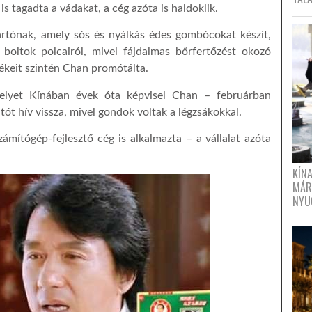
 is tagadta a vádakat, a cég azóta is haldoklik.
rtónak, amely sós és nyálkás édes gombócokat készít,
 boltok polcairól, mivel fájdalmas bőrfertőzést okozó
ékeit szintén Chan promótálta.
elyet Kínában évek óta képvisel Chan – februárban
tót hív vissza, mivel gondok voltak a légzsákokkal.
ítógép-fejlesztő cég is alkalmazta – a vállalat azóta
KÍN
MÁR
NYU