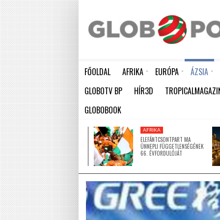
FŐOLDAL
AFRIKA
EURÓPA
ÁZSIA
ELEFÁNTCSONTPART MA ÜNNEPLI FÜGGETLENSÉGÉNEK 66. ÉVFORDULÓJÁT
HÁTBORZONGATÓ KAPCSOLAT A HAMBURGI KÉSELŐ ÉS A KOMBINÓS GYILKOS KÖZÖTT
KÍNA LAKOSSÁGA GYORS ÜTEMBEN
GLOBOTV BP
HÍR3D
TROPICALMAGAZI
GLOBOBOOK
AFRIKA
AFRIKA
ÚJ MECSETTEL
ELEFÁNTCSONTPART MA
GAZDAGODOTT NIGER EGYIK
ÜNNEPLI FÜGGETLENSÉGÉNEK
LEGNAGYOBB VÁROSA
66. ÉVFORDULÓJÁT