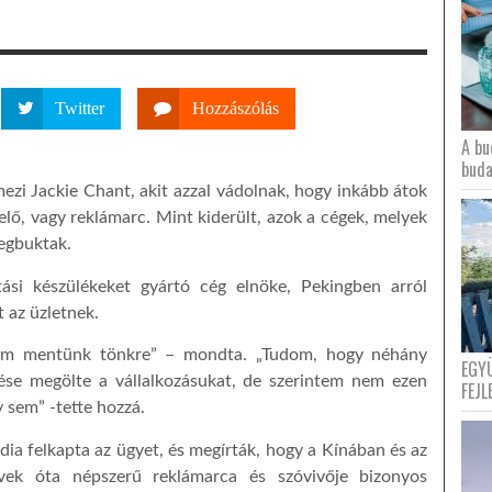
Twitter
Hozzászólás
A bu
buda
zi Jackie Chant, akit azzal vádolnak, hogy inkább átok
lő, vagy reklámarc. Mint kiderült, azok a cégek, melyek
egbuktak.
ási készülékeket gyártó cég elnöke, Pekingben arról
 az üzletnek.
 nem mentünk tönkre” – mondta. „Tudom, hogy néhány
EGY
ödése megölte a vállalkozásukat, de szerintem nem ezen
FEJL
 sem” -tette hozzá.
dia felkapta az ügyet, és megírták, hogy a Kínában és az
évek óta népszerű reklámarca és szóvivője bizonyos