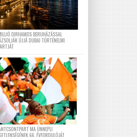
MILLIÓ DIRHAMOS BERUHÁZÁSSAL
ÁZSOLJÁK ÚJJÁ DUBAI TÖRTÉNELMI
PARTJÁT
FÁNTCSONTPART MA ÜNNEPLI
GETLENSÉGÉNEK 66. ÉVFORDULÓJÁT