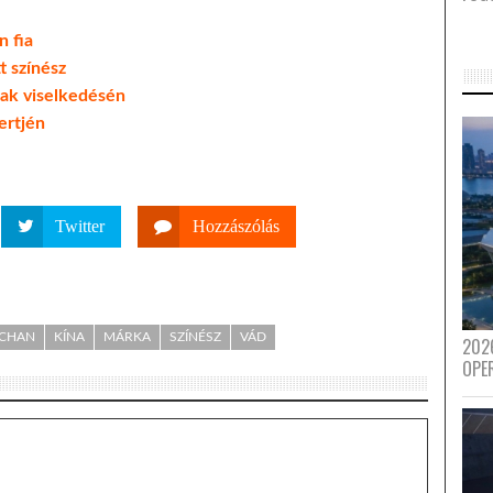
n fia
t színész
aiak viselkedésén
ertjén
Twitter
Hozzászólás
 CHAN
KÍNA
MÁRKA
SZÍNÉSZ
VÁD
202
OPE