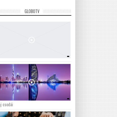
GLOBOTV
j csodái