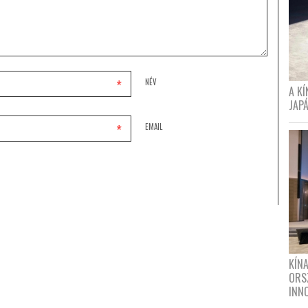
*
NÉV
A K
JAPÁ
*
EMAIL
KÍN
ORS
INN