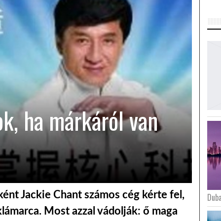
ok, ha márkáról van
ként Jackie Chant számos cég kérte fel,
Duba
lámarca. Most azzal vádolják: ő maga