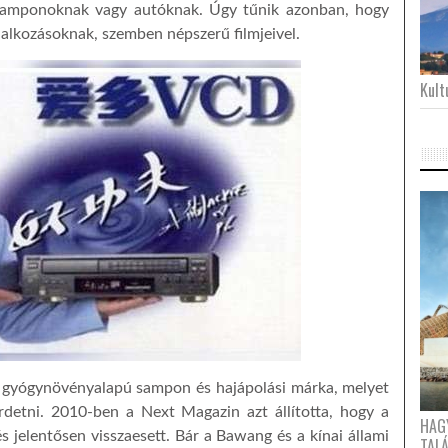
samponoknak vagy autóknak. Úgy tűnik azonban, hogy
lalkozásoknak, szemben népszerű filmjeivel.
Kultu
y gyógynövényalapú sampon és hajápolási márka, melyet
detni. 2010-ben a Next Magazin azt állította, hogy a
HAG
s jelentősen visszaesett. Bár a Bawang és a kínai állami
TAL