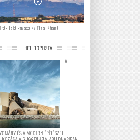
́rák találkozása az Etna lábánál
HETI TOPLISTA
A
YOMÁNY ÉS A MODERN ÉPÍTÉSZET
ÁLKOZÁSA A GUGGENHEIM ABU DHABIBAN