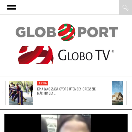
FŐOLDAL
AFRIKA
EURÓPA
ÁZSIA
ÁZSIA
KÍNA LAKOSSÁGA GYORS ÜTEMBEN ÖREGSZIK:
MÁR MINDEN…
ÉSZAK-AMERIKA
LATIN-AMERIKA