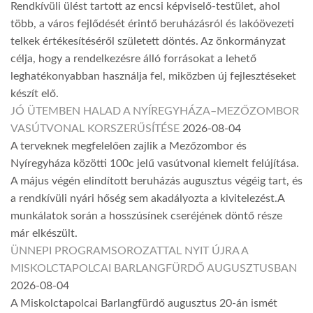
Rendkívüli ülést tartott az encsi képviselő-testület, ahol
több, a város fejlődését érintő beruházásról és lakóövezeti
telkek értékesítéséről született döntés. Az önkormányzat
célja, hogy a rendelkezésre álló forrásokat a lehető
leghatékonyabban használja fel, miközben új fejlesztéseket
készít elő.
JÓ ÜTEMBEN HALAD A NYÍREGYHÁZA–MEZŐZOMBOR
VASÚTVONAL KORSZERŰSÍTÉSE
2026-08-04
A terveknek megfelelően zajlik a Mezőzombor és
Nyíregyháza közötti 100c jelű vasútvonal kiemelt felújítása.
A május végén elindított beruházás augusztus végéig tart, és
a rendkívüli nyári hőség sem akadályozta a kivitelezést.A
munkálatok során a hosszúsínek cseréjének döntő része
már elkészült.
ÜNNEPI PROGRAMSOROZATTAL NYIT ÚJRA A
MISKOLCTAPOLCAI BARLANGFÜRDŐ AUGUSZTUSBAN
2026-08-04
A Miskolctapolcai Barlangfürdő augusztus 20-án ismét