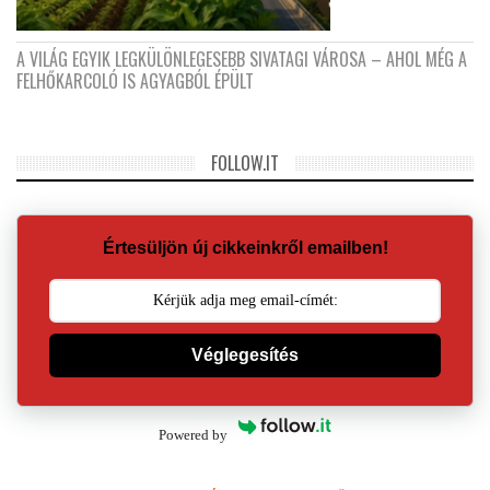
A VILÁG EGYIK LEGKÜLÖNLEGESEBB SIVATAGI VÁROSA – AHOL MÉG A
FELHŐKARCOLÓ IS AGYAGBÓL ÉPÜLT
FOLLOW.IT
Értesüljön új cikkeinkről emailben!
Véglegesítés
Powered by