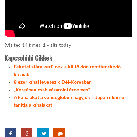
(Visited 14 times, 1 visits today)
Kapcsolódó Cikkek
Feketelistára kerülnek a külföldön rentitenskedő
kínaiak
8 ezer kínai levesezik Dél-Koreában
„Koreában csak vásárolni érdemes”
A kanalakat a vendéglőben hagyjuk – Japán illemre
tanítja a kínaiakat