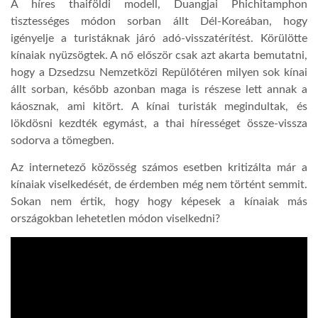
A híres thaiföldi modell, Duangjai Phichitamphon
tisztességes módon sorban állt Dél-Koreában, hogy
LATIMO.HU
igényelje a turistáknak járó adó-visszatérítést. Körülötte
kínaiak nyüzsögtek. A nő először csak azt akarta bemutatni,
hogy a Dzsedzsu
Nemzetközi Repülőtéren milyen sok kínai
GLOBOBOOK
állt sorban, később azonban maga is részese lett annak a
káosznak, ami kitört. A kínai turisták megindultak, és
lökdösni kezdték egymást, a thai hírességet össze-vissza
sodorva a tömegben.
Az internetező közösség számos esetben kritizálta már a
kínaiak viselkedését, de érdemben még nem történt semmit.
Sokan nem értik, hogy hogy képesek a kínaiak más
országokban lehetetlen módon viselkedni?