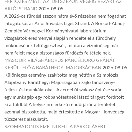
FERTŐZÉS MIATT AZ IDEI SZEZON VÉGÉIG BEZÁRT AZ
ARLÓI STRAND
2026-08-05
A 2026-os fürdési szezon hátralévő részében nem fogadhat
látogatókat az Arlói Suvadás Liget Strand. A Borsod-Abaúj-
Zemplén Vármegyei Kormányhivatal laboratóriumi
vizsgálatok eredményei alapján rendelte el a fürdőhely
működésének felfüggesztését, miután a vízminőség már
nem felelt meg a biztonságos fürdőzés feltételeinek.
MÁSODIK VILÁGHÁBORÚS PÁNCÉLTÖRŐ GRÁNÁT
KERÜLT ELŐ A BARÁTHEGYI MAJORSÁGBAN
2026-08-05
Különleges esemény szakította meg hétfőn a Szimbiózis
Alapítvány Baráthegyi Majorságában zajló tanösvény-
fejlesztési munkálatokat. Az erdei útszakasz építése során
egy munkagép egy robbanótestnek látszó tárgyat fordított
ki a földből.A helyszínre érkező rendőrjárőr a területet
azonnal biztosította, majd értesítette a Magyar Honvédség
tűzszerész alakulatát.
SZOMBATON IS FIZETNI KELL A PARKOLÁSÉRT