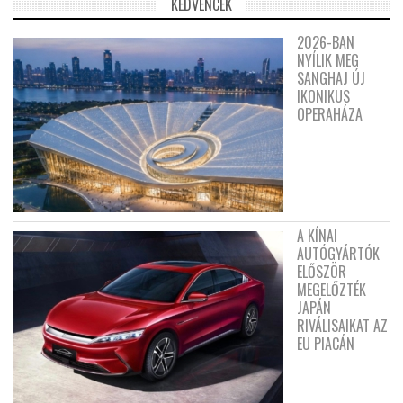
KEDVENCEK
2026-BAN
NYÍLIK MEG
SANGHAJ ÚJ
IKONIKUS
OPERAHÁZA
A KÍNAI
AUTÓGYÁRTÓK
ELŐSZÖR
MEGELŐZTÉK
JAPÁN
RIVÁLISAIKAT AZ
EU PIACÁN