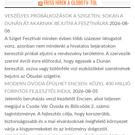
FRISS HÍREK A GLOBOTV-TŐL
VESZÉLYES PRÓBÁLKOZÁSOK A SZIGETEN: SOKAN A
DUNÁN ÁT AKARNAK BEJUTNI A FESZTIVÁLRA
2026-08-
06
A Sziget Fesztivál minden évben több százezer látogatót
vonz, azonban nem mindenki a hivatalos bejáratokon
keresztül próbál eljutni a rendezvény területére. A szervezők
szerint évről évre előfordul, hogy egyesek a Dunán
keresztül, úszva vagy különféle vízi eszközökkel szeretnének
bejutni az Óbudai-szigetre.
MODERN ÓVODA ÉPÜLHET ENCSEN: KÖZEL 400 MILLIÓ
FORINTOS FEJLESZTÉS INDUL
2026-08-05
Jelentős beruházás veszi kezdetét Encsen, ahol teljesen
megújul a Csoda-Vár Óvoda és Bölcsőde 2. számú
tagintézménye. A fejlesztés célja, hogy korszerűbb,
biztonságosabb és a mai elvárásoknak megfelelő környezet
várja a kisgyermekeket és az intézmény dolgozóit.