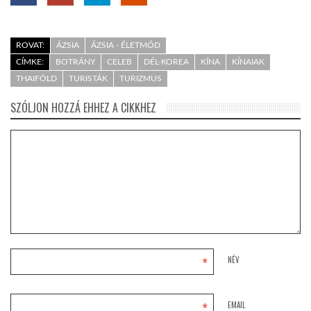
ROVAT:
ÁZSIA
ÁZSIA - ÉLETMÓD
CÍMKE:
BOTRÁNY
CELEB
DÉL-KOREA
KÍNA
KÍNAIAK
THAIFÖLD
TURISTÁK
TURIZMUS
SZÓLJON HOZZÁ EHHEZ A CIKKHEZ
*
NÉV
*
EMAIL