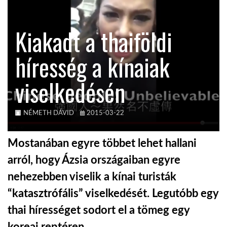
KÖZEL-KELET
Kiakadt a thaiföldi
híresség a kínaiak
AUSZTRÁLIA
viselkedésén
A VILÁG ITTHON
NÉMETH DÁVID
2015-03-22
MÉDIA
Mostanában egyre többet lehet hallani
arról, hogy Ázsia országaiban egyre
nehezebben viselik a kínai turisták
GLOBOTV BP
“katasztrófális” viselkedését. Legutóbb egy
thai hírességet sodort el a tömeg egy
HÍR3D