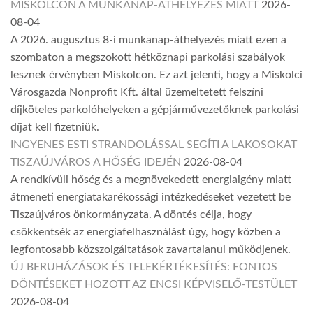
MISKOLCON A MUNKANAP-ÁTHELYEZÉS MIATT
2026-
08-04
A 2026. augusztus 8-i munkanap-áthelyezés miatt ezen a
szombaton a megszokott hétköznapi parkolási szabályok
lesznek érvényben Miskolcon. Ez azt jelenti, hogy a Miskolci
Városgazda Nonprofit Kft. által üzemeltetett felszíni
díjköteles parkolóhelyeken a gépjárművezetőknek parkolási
díjat kell fizetniük.
INGYENES ESTI STRANDOLÁSSAL SEGÍTI A LAKOSOKAT
TISZAÚJVÁROS A HŐSÉG IDEJÉN
2026-08-04
A rendkívüli hőség és a megnövekedett energiaigény miatt
átmeneti energiatakarékossági intézkedéseket vezetett be
Tiszaújváros önkormányzata. A döntés célja, hogy
csökkentsék az energiafelhasználást úgy, hogy közben a
legfontosabb közszolgáltatások zavartalanul működjenek.
ÚJ BERUHÁZÁSOK ÉS TELEKÉRTÉKESÍTÉS: FONTOS
DÖNTÉSEKET HOZOTT AZ ENCSI KÉPVISELŐ-TESTÜLET
2026-08-04