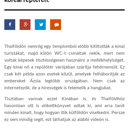
koreai reptéren.
TROPICALMAGAZIN
GLOBOTV
Thaiföldön nemrég egy templomból előbb kitiltották a kínai
AFRIKA TUDÁSTÁR
turistákat, majd külön WC-t csináltak nekik, mert nem
voltak képesek tisztésségesen használni a mellékhelyiséget.
Egy kínai nő a repülőtér várójában szárítja fehérneműit. Ez
A NAP SZÉPE
csak két példa azon esetek közül, amelyek felháborítják az
embereket Ázsia legtöbb országában. Nem csak az
LINKTR.EE
internetezők, de a hírességek is felemelik a hangjukat.
Tisztában vannak ezzel Kínában is, és Thaiföldhöz
GLOBOZSARU
hasonlóan ott is etikettkönyvet adtak ki, ami arra tanít
minden kínait, hogy hogyan illik külföldön viselkedni. Persze
ez sem mindig segít, ezt láthatjuk az alábbi videón is.
DOBRAVERO.HU