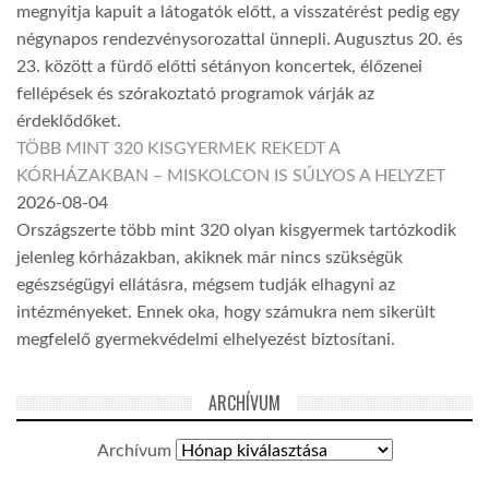
megnyitja kapuit a látogatók előtt, a visszatérést pedig egy
négynapos rendezvénysorozattal ünnepli. Augusztus 20. és
23. között a fürdő előtti sétányon koncertek, élőzenei
fellépések és szórakoztató programok várják az
érdeklődőket.
TÖBB MINT 320 KISGYERMEK REKEDT A
KÓRHÁZAKBAN – MISKOLCON IS SÚLYOS A HELYZET
2026-08-04
Országszerte több mint 320 olyan kisgyermek tartózkodik
jelenleg kórházakban, akiknek már nincs szükségük
egészségügyi ellátásra, mégsem tudják elhagyni az
intézményeket. Ennek oka, hogy számukra nem sikerült
megfelelő gyermekvédelmi elhelyezést biztosítani.
ARCHÍVUM
Archívum