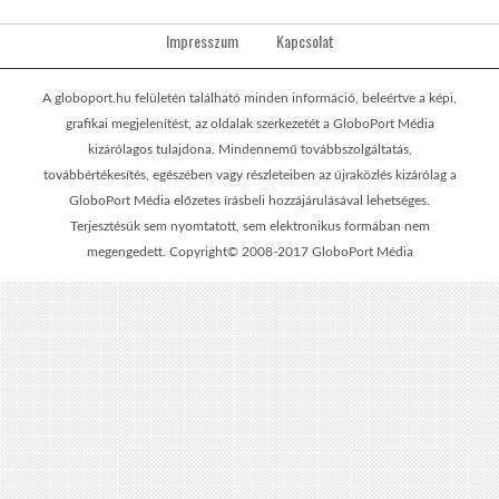
Impresszum
Kapcsolat
A globoport.hu felületén található minden információ, beleértve a képi,
grafikai megjelenítést, az oldalak szerkezetét a GloboPort Média
kizárólagos tulajdona. Mindennemű továbbszolgáltatás,
továbbértékesítés, egészében vagy részleteiben az újraközlés kizárólag a
GloboPort Média előzetes írásbeli hozzájárulásával lehetséges.
Terjesztésük sem nyomtatott, sem elektronikus formában nem
megengedett. Copyright© 2008-2017 GloboPort Média