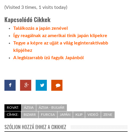
(Visited 3 times, 1 visits today)
Kapcsolódó Cikkek
Találkozás a japán zenével
Így reagálnak az amerikai tinik japán klipekre
Tegye a képre az ujját a világ leginteraktívabb
klipjéhez
A legbizarrabb ízű fagyik Japánból
ROVAT:
ÁZSIA
ÁZSIA - BULVÁR
CÍMKE:
BIZARR
FURCSA
JAPÁN
KLIP
VIDEÓ
ZENE
SZÓLJON HOZZÁ EHHEZ A CIKKHEZ