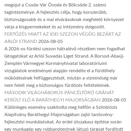
megújul a Csoda-Vár Óvoda és Bölcsőde 2. számú
tagintézménye. A fejlesztés célja, hogy korszerűbb,
biztonságosabb és a mai elvárásoknak megfelelő környezet
várja a kisgyermekeket és az intézmény dolgozóit.
FERTŐZÉS MIATT AZ IDEI SZEZON VÉGÉIG BEZÁRT AZ
ARLÓI STRAND
2026-08-05
A 2026-os fürdési szezon hátralévő részében nem fogadhat
látogatókat az Arlói Suvadás Liget Strand. A Borsod-Abaúj-
Zemplén Vármegyei Kormányhivatal laboratóriumi
vizsgálatok eredményei alapján rendelte el a fürdőhely
működésének felfüggesztését, miután a vízminőség már
nem felelt meg a biztonságos fürdőzés feltételeinek.
MÁSODIK VILÁGHÁBORÚS PÁNCÉLTÖRŐ GRÁNÁT
KERÜLT ELŐ A BARÁTHEGYI MAJORSÁGBAN
2026-08-05
Különleges esemény szakította meg hétfőn a Szimbiózis
Alapítvány Baráthegyi Majorságában zajló tanösvény-
fejlesztési munkálatokat. Az erdei útszakasz építése során
egy munkagép egy robbanótestnek látszó tárgyat fordított