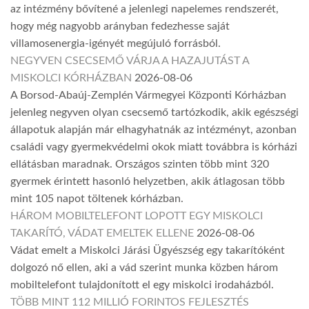
az intézmény bővítené a jelenlegi napelemes rendszerét,
hogy még nagyobb arányban fedezhesse saját
villamosenergia-igényét megújuló forrásból.
NEGYVEN CSECSEMŐ VÁRJA A HAZAJUTÁST A
MISKOLCI KÓRHÁZBAN
2026-08-06
A Borsod-Abaúj-Zemplén Vármegyei Központi Kórházban
jelenleg negyven olyan csecsemő tartózkodik, akik egészségi
állapotuk alapján már elhagyhatnák az intézményt, azonban
családi vagy gyermekvédelmi okok miatt továbbra is kórházi
ellátásban maradnak. Országos szinten több mint 320
gyermek érintett hasonló helyzetben, akik átlagosan több
mint 105 napot töltenek kórházban.
HÁROM MOBILTELEFONT LOPOTT EGY MISKOLCI
TAKARÍTÓ, VÁDAT EMELTEK ELLENE
2026-08-06
Vádat emelt a Miskolci Járási Ügyészség egy takarítóként
dolgozó nő ellen, aki a vád szerint munka közben három
mobiltelefont tulajdonított el egy miskolci irodaházból.
TÖBB MINT 112 MILLIÓ FORINTOS FEJLESZTÉS