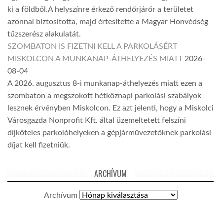
ki a földből.A helyszínre érkező rendőrjárőr a területet
azonnal biztosította, majd értesítette a Magyar Honvédség
tűzszerész alakulatát.
SZOMBATON IS FIZETNI KELL A PARKOLÁSÉRT
MISKOLCON A MUNKANAP-ÁTHELYEZÉS MIATT
2026-
08-04
A 2026. augusztus 8-i munkanap-áthelyezés miatt ezen a
szombaton a megszokott hétköznapi parkolási szabályok
lesznek érvényben Miskolcon. Ez azt jelenti, hogy a Miskolci
Városgazda Nonprofit Kft. által üzemeltetett felszíni
díjköteles parkolóhelyeken a gépjárművezetőknek parkolási
díjat kell fizetniük.
ARCHÍVUM
Archívum