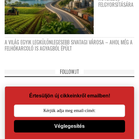
FELGYORSÍTÁSÁRA
A VILÁG EGYIK LEGKÜLÖNLEGESEBB SIVATAGI VÁROSA – AHOL MÉG A
FELHŐKARCOLÓ IS AGYAGBÓL ÉPÜLT
FOLLOW.IT
Értesüljön új cikkeinkről emailben!
Véglegesítés