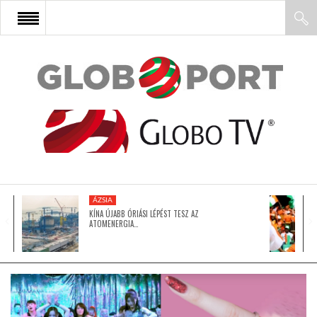
FŐOLDAL
AFRIKA
EURÓPA
ÁZSIA
ÁZSIA
KÍNA ÚJABB ÓRIÁSI LÉPÉST TESZ AZ
ATOMENERGIA…
ÉSZAK-AMERIKA
LATIN-AMERIKA