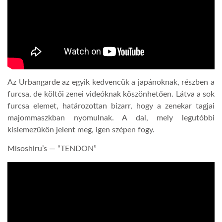
Az Urbangarde az egyik kedvencük a japánoknak, részben a
furcsa, de költői zenei videóknak köszönhetően. Látva a sok
furcsa elemet, határozottan bizarr, hogy a zenekar tagjai
majommaszkban nyomulnak. A dal, mely legutóbbi
kislemezükön jelent meg, igen szépen fogy.
Misoshiru’s — “TENDON”