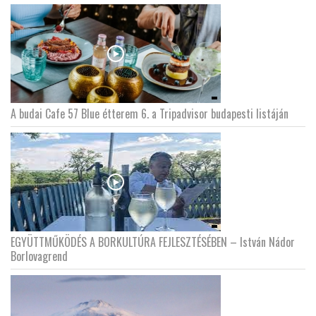
A budai Cafe 57 Blue étterem 6. a Tripadvisor budapesti listáján
EGYÜTTMŰKÖDÉS A BORKULTÚRA FEJLESZTÉSÉBEN – István Nádor
Borlovagrend