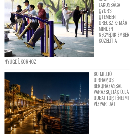
LAKOSSÁGA
GYORS
ÜTEMBEN
ÖREGSZIK: MÁR
MINDEN
NEGYEDIK EMBER
KÖZELÍT A
NYUGDÍJKORHOZ
80 MILLIÓ
DIRHAMOS
BERUHÁZÁSSAL
VARÁZSOLJÁK ÚJJÁ
DUBAI TÖRTÉNELMI
VÍZPARTJÁT