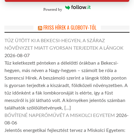
Powered by
FRISS HÍREK A GLOBOTV-TŐL
TŰZ ÜTÖTT KI A BEKECSI-HEGYEN, A SZÁRAZ
NÖVÉNYZET MIATT GYORSAN TERJEDTEK A LÁNGOK
2026-08-07
Tűz keletkezett pénteken a délelőtti órákban a Bekecsi-
hegyen, más néven a Nagy-hegyen – számolt be róla a
Szerencsi Hírek. A beszámoló szerint a lángok több ponton
is gyorsan terjedtek a kiszáradt, földközeli növényzetben. A
tűz időnként a fák lombkoronáját is elérte, így a füst
messziről is jól látható volt. A környéken jelentős számban
találhatók szőlőültetvények, […]
BŐVÍTENÉ NAPERŐMŰVÉT A MISKOLCI EGYETEM
2026-
08-06
Jelentős energetikai fejlesztést tervez a Miskolci Egyetem: