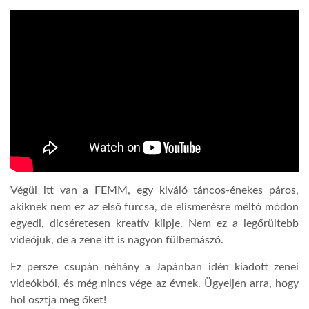
Végül itt van a FEMM, egy kiváló táncos-énekes páros,
akiknek nem ez az első furcsa, de elismerésre méltó módon
egyedi, dicséretesen kreatív klipje. Nem ez a legőrültebb
videójuk, de a zene itt is nagyon fülbemászó.
Ez persze csupán néhány a Japánban idén kiadott zenei
videókból, és még nincs vége az évnek. Ügyeljen arra, hogy
hol osztja meg őket!