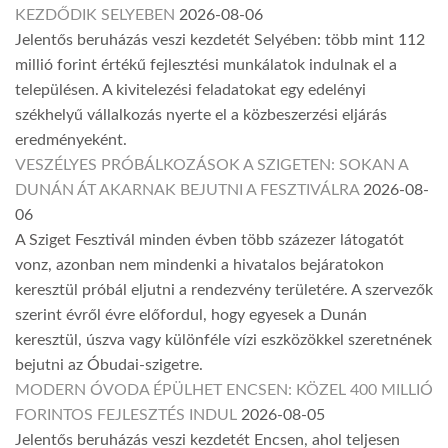
KEZDŐDIK SELYEBEN
2026-08-06
Jelentős beruházás veszi kezdetét Selyében: több mint 112
millió forint értékű fejlesztési munkálatok indulnak el a
településen. A kivitelezési feladatokat egy edelényi
székhelyű vállalkozás nyerte el a közbeszerzési eljárás
eredményeként.
VESZÉLYES PRÓBÁLKOZÁSOK A SZIGETEN: SOKAN A
DUNÁN ÁT AKARNAK BEJUTNI A FESZTIVÁLRA
2026-08-
06
A Sziget Fesztivál minden évben több százezer látogatót
vonz, azonban nem mindenki a hivatalos bejáratokon
keresztül próbál eljutni a rendezvény területére. A szervezők
szerint évről évre előfordul, hogy egyesek a Dunán
keresztül, úszva vagy különféle vízi eszközökkel szeretnének
bejutni az Óbudai-szigetre.
MODERN ÓVODA ÉPÜLHET ENCSEN: KÖZEL 400 MILLIÓ
FORINTOS FEJLESZTÉS INDUL
2026-08-05
Jelentős beruházás veszi kezdetét Encsen, ahol teljesen