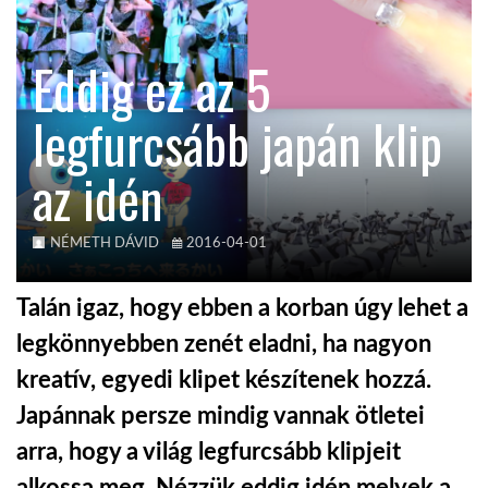
KÖZEL-KELET
Eddig ez az 5
legfurcsább japán klip
AUSZTRÁLIA
az idén
A VILÁG ITTHON
NÉMETH DÁVID
2016-04-01
MÉDIA
Talán igaz, hogy ebben a korban úgy lehet a
legkönnyebben zenét eladni, ha nagyon
kreatív, egyedi klipet készítenek hozzá.
GLOBOTV BP
Japánnak persze mindig vannak ötletei
arra, hogy a világ legfurcsább klipjeit
HÍR3D