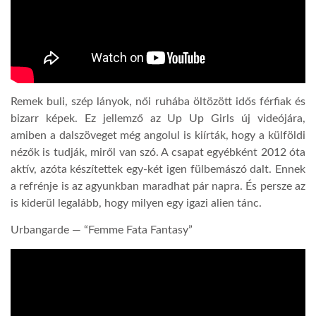
LATIMO.HU
GLOBOBOOK
Remek buli, szép lányok, női ruhába öltözött idős férfiak és
bizarr képek. Ez jellemző az Up Up Girls új videójára,
amiben a dalszöveget még angolul is kiírták, hogy a külföldi
nézők is tudják, miről van szó. A csapat egyébként 2012 óta
aktív, azóta készítettek egy-két igen fülbemászó dalt. Ennek
a refrénje is az agyunkban maradhat pár napra. És persze az
is kiderül legalább, hogy milyen egy igazi alien tánc.
Urbangarde — “Femme Fata Fantasy”