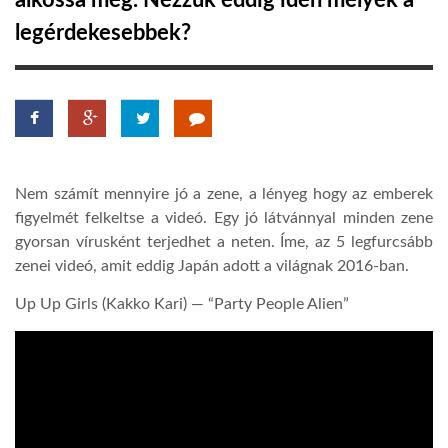
alkossa meg. Nézzük eddig idén melyek a
legérdekesebbek?
TROPICALMAGAZIN
GLOBOTV
AFRIKA TUDÁSTÁR
Nem számít mennyire jó a zene, a lényeg hogy az emberek
figyelmét felkeltse a videó. Egy jó látvánnyal minden zene
A NAP SZÉPE
gyorsan vírusként terjedhet a neten. Íme, az 5 legfurcsább
zenei videó, amit eddig Japán adott a világnak 2016-ban.
LINKTR.EE
Up Up Girls (Kakko Kari) — “Party People Alien”
GLOBOZSARU
DOBRAVERO.HU