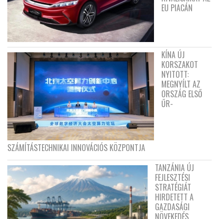
EU PIACÁN
KÍNA ÚJ
KORSZAKOT
NYITOTT:
MEGNYÍLT AZ
ORSZÁG ELSŐ
ŰR-
SZÁMÍTÁSTECHNIKAI INNOVÁCIÓS KÖZPONTJA
TANZÁNIA ÚJ
FEJLESZTÉSI
STRATÉGIÁT
HIRDETETT A
GAZDASÁGI
NÖVEKEDÉS