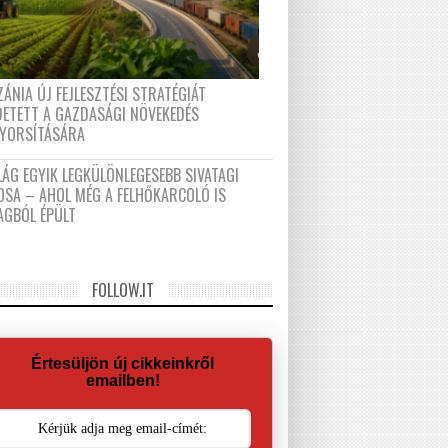
ÁNIA ÚJ FEJLESZTÉSI STRATÉGIÁT
DETETT A GAZDASÁGI NÖVEKEDÉS
GYORSÍTÁSÁRA
LÁG EGYIK LEGKÜLÖNLEGESEBB SIVATAGI
OSA – AHOL MÉG A FELHŐKARCOLÓ IS
AGBÓL ÉPÜLT
FOLLOW.IT
Értesüljön új cikkeinkről
emailben!