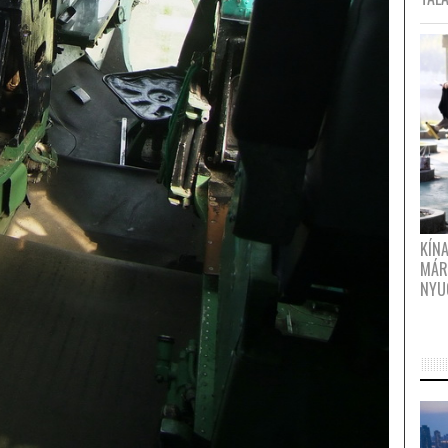
KÍN
MÁR
NYU