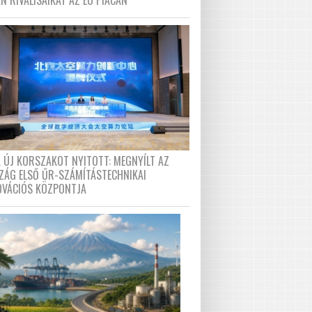
N RIVÁLISAIKAT AZ EU PIACÁN
A ÚJ KORSZAKOT NYITOTT: MEGNYÍLT AZ
ZÁG ELSŐ ŰR-SZÁMÍTÁSTECHNIKAI
OVÁCIÓS KÖZPONTJA