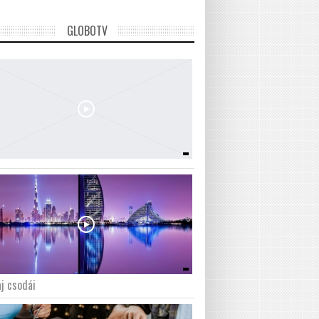
GLOBOTV
j csodái