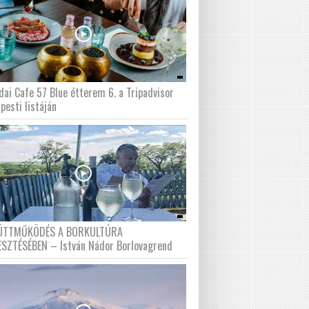
dai Cafe 57 Blue étterem 6. a Tripadvisor
pesti listáján
ÜTTMŰKÖDÉS A BORKULTÚRA
ESZTÉSÉBEN – István Nádor Borlovagrend