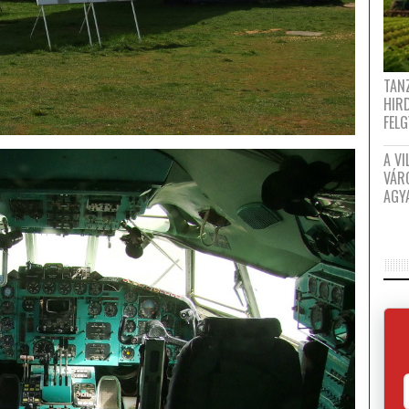
TANZ
HIR
FEL
A VI
VÁR
AGY