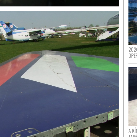
202
OPE
A K