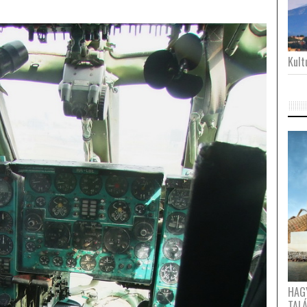
Kultu
HAG
TAL