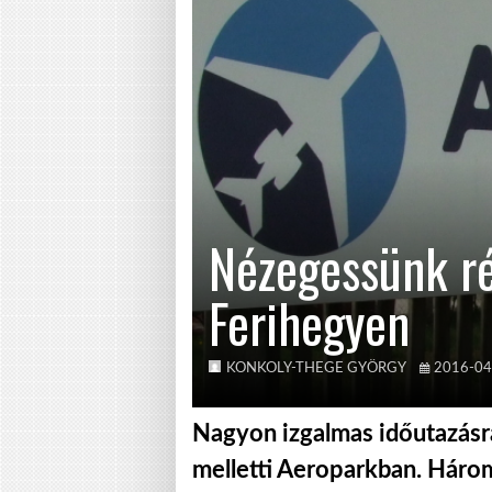
Nézegessünk ré
Ferihegyen
KONKOLY-THEGE GYÖRGY
2016-04
Nagyon izgalmas időutazásra
melletti Aeroparkban. Három