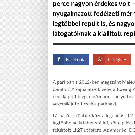
perce nagyon érdekes volt
nyugalmazott fedélzeti mérn
legtöbbel repült is, és nagy
látogatóknak a kiállított rep
Facebook
Google +
A parkban a 2012-ben megszűnt Malév m
darabot. A sajnálatos kivétel a Boeing 
nem kapott meg a múzeum – helyette a 
vezérsík jutott csak a parknak).
Látható itt többek közt a legendás LI 2
legtöbbe be is lehet szállni, sőt a piló
felújított LI 2T utastere. Az amerikai D