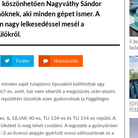
 – köszönhetően Nagyváthy Sándor
öknek, aki minden gépet ismer. A
on nagy lelkesedéssel mesél a
ülőkről.
A bu
buda
Twitter
Hozzászólás
inden saját tulajdonú típusából kiállítottak egy
767-es, amit, bár nem sikerült a megszűnés után eladni,
repülőtéri tűzoltók ezen gyakorolnak (a függőleges
EGY
FEJL
-es, IL 18,JAK 40-es, TU 134-es és TU 154-es repülő. A
tafülkéket is meg lehet csodálni. A legszebb a gyönyörűen
C-3-as licensz alapján gyártott orosz változatának ez a