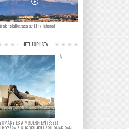
́rák találkozása az Etna lábánál
HETI TOPLISTA
A
YOMÁNY ÉS A MODERN ÉPÍTÉSZET
ÁLKOZÁSA A GUGGENHEIM ABU DHABIBAN