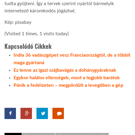
tudta gyűjteni. Így a tervek szerint nyártól bármelyik
internetező káromkodós jógázhat.
LATIMO.HU
Kép: pixabay
GLOBOBOOK
(Visited 1 times, 1 visits today)
Kapcsolódó Cikkek
India 36 vadászgépet vesz Franciaországtól, de a többit
maga gyártaná
Ez lenne az igazi szájbavágás a dohánygyáraknak
Egykor halálos ellenségek, most a legjobb barátok
Pánik a fedélzeten – megpördült a levegőben a gép