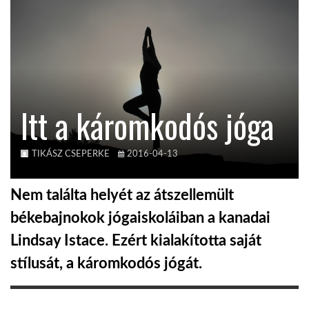
KÖZEL-KELET
AUSZTRÁLIA
Itt a káromkodós jóga
A VILÁG ITTHON
TIKÁSZ CSEPERKE
2016-04-13
MÉDIA
Nem találta helyét az átszellemült
békebajnokok jógaiskoláiban a kanadai
Lindsay Istace. Ezért kialakította saját
GLOBOTV BP
stílusát, a káromkodós jógát.
HÍR3D