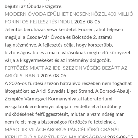
bejutni az Óbudai-szigetre.
MODERN ÓVODA ÉPÜLHET ENCSEN: KÖZEL 400 MILLIÓ
FORINTOS FEJLESZTÉS INDUL
2026-08-05
Jelentős beruházás veszi kezdetét Encsen, ahol teljesen
megújul a Csoda-Vár Óvoda és Bölcsőde 2. számú
tagintézménye. A fejlesztés célja, hogy korszerűbb,
biztonságosabb és a mai elvárásoknak megfelelő környezet
várja a kisgyermekeket és az intézmény dolgozóit.
FERTŐZÉS MIATT AZ IDEI SZEZON VÉGÉIG BEZÁRT AZ
ARLÓI STRAND
2026-08-05
A 2026-os fürdési szezon hátralévő részében nem fogadhat
látogatókat az Arlói Suvadás Liget Strand. A Borsod-Abaúj-
Zemplén Vármegyei Kormányhivatal laboratóriumi
vizsgálatok eredményei alapján rendelte el a fürdőhely
működésének felfüggesztését, miután a vízminőség már
nem felelt meg a biztonságos fürdőzés feltételeinek.
MÁSODIK VILÁGHÁBORÚS PÁNCÉLTÖRŐ GRÁNÁT
KERÜLT ELŐ A BARÁTHEGYI MAJORSÁGBAN
2026-08-05