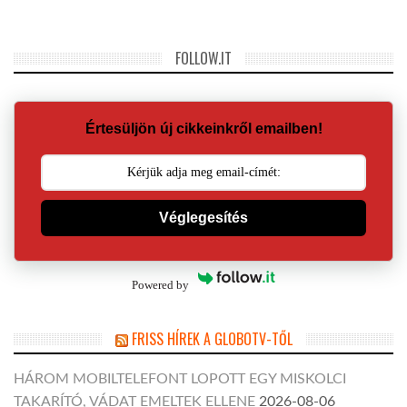
FOLLOW.IT
Értesüljön új cikkeinkről emailben!
Véglegesítés
Powered by
FRISS HÍREK A GLOBOTV-TŐL
HÁROM MOBILTELEFONT LOPOTT EGY MISKOLCI
TAKARÍTÓ, VÁDAT EMELTEK ELLENE
2026-08-06