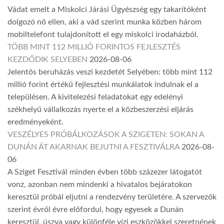
Vádat emelt a Miskolci Járási Ügyészség egy takarítóként
dolgozó nő ellen, aki a vád szerint munka közben három
mobiltelefont tulajdonított el egy miskolci irodaházból.
TÖBB MINT 112 MILLIÓ FORINTOS FEJLESZTÉS
KEZDŐDIK SELYEBEN
2026-08-06
Jelentős beruházás veszi kezdetét Selyében: több mint 112
millió forint értékű fejlesztési munkálatok indulnak el a
településen. A kivitelezési feladatokat egy edelényi
székhelyű vállalkozás nyerte el a közbeszerzési eljárás
eredményeként.
VESZÉLYES PRÓBÁLKOZÁSOK A SZIGETEN: SOKAN A
DUNÁN ÁT AKARNAK BEJUTNI A FESZTIVÁLRA
2026-08-
06
A Sziget Fesztivál minden évben több százezer látogatót
vonz, azonban nem mindenki a hivatalos bejáratokon
keresztül próbál eljutni a rendezvény területére. A szervezők
szerint évről évre előfordul, hogy egyesek a Dunán
keresztül, úszva vagy különféle vízi eszközökkel szeretnének