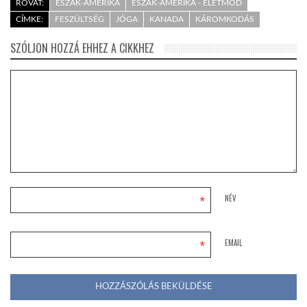
ROVAT:
ÉSZAK-AMERIKA
ÉSZAK-AMERIKA - ÉLETMÓD
CÍMKE:
FESZÜLTSÉG
JÓGA
KANADA
KÁROMKODÁS
SZÓLJON HOZZÁ EHHEZ A CIKKHEZ
*
NÉV
*
EMAIL