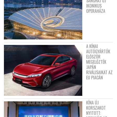
SANGHAJ ÚJ
IKONIKUS
OPERAHÁZA
A KÍNAI
AUTÓGYÁRTÓK
ELŐSZÖR
MEGELŐZTÉK
JAPÁN
RIVÁLISAIKAT AZ
EU PIACÁN
KÍNA ÚJ
KORSZAKOT
NYITOTT: