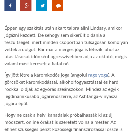
TROPICALMAGAZIN
Éppen egy szakítás után akart talpra állni Lindsay, amikor
GLOBOTV
jógázni kezdett. De sehogy sem sikerült oldania a
feszültséget, mert minden csoportban túlságosan komolyan
vették a dolgot. Bár már a mérges jóga is létezik, ahol az
AFRIKA TUDÁSTÁR
utasításokat időnként agresszívebben adja az oktató, mégis
valami mást keresett a fiatal nő.
A NAP SZÉPE
Így jött létre a káromkodós joga (angolul
rage yoga
). A
görcsöket káromkodással, alkoholfogyasztással és hard
LINKTR.EE
rockkal oldják az egyórás szeánszokon. Mindez az egyik
legdinamikusabb jógarendszerre, az Ashtanga-vinyásza
jógára épül.
GLOBOZSARU
Hogy ne csak a helyi kanadaiak próbálhassák ki az új
módszert, online órákat is szeretett volna a mester. Az
DOBRAVERO.HU
ehhez szükséges pénzt közösségi finanszírozással össze is