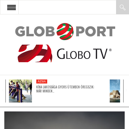
FŐOLDAL
AFRIKA
EURÓPA
ÁZSIA
ÁZSIA
KÍNA LAKOSSÁGA GYORS ÜTEMBEN ÖREGSZIK:
MÁR MINDEN…
ÉSZAK-AMERIKA
LATIN-AMERIKA