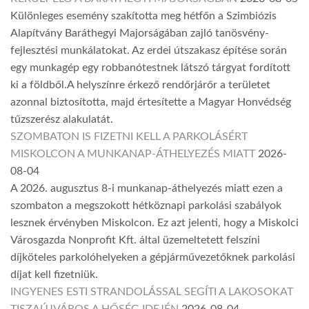
Különleges esemény szakította meg hétfőn a Szimbiózis
Alapítvány Baráthegyi Majorságában zajló tanösvény-
fejlesztési munkálatokat. Az erdei útszakasz építése során
egy munkagép egy robbanótestnek látszó tárgyat fordított
ki a földből.A helyszínre érkező rendőrjárőr a területet
azonnal biztosította, majd értesítette a Magyar Honvédség
tűzszerész alakulatát.
SZOMBATON IS FIZETNI KELL A PARKOLÁSÉRT
MISKOLCON A MUNKANAP-ÁTHELYEZÉS MIATT
2026-
08-04
A 2026. augusztus 8-i munkanap-áthelyezés miatt ezen a
szombaton a megszokott hétköznapi parkolási szabályok
lesznek érvényben Miskolcon. Ez azt jelenti, hogy a Miskolci
Városgazda Nonprofit Kft. által üzemeltetett felszíni
díjköteles parkolóhelyeken a gépjárművezetőknek parkolási
díjat kell fizetniük.
INGYENES ESTI STRANDOLÁSSAL SEGÍTI A LAKOSOKAT
TISZAÚJVÁROS A HŐSÉG IDEJÉN
2026-08-04