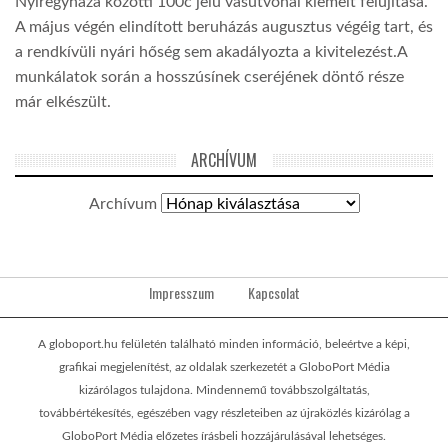
Nyíregyháza közötti 100c jelű vasútvonal kiemelt felújítása.
A május végén elindított beruházás augusztus végéig tart, és
a rendkívüli nyári hőség sem akadályozta a kivitelezést.A
munkálatok során a hosszúsínek cseréjének döntő része
már elkészült.
ARCHÍVUM
Archívum
Impresszum
Kapcsolat
A globoport.hu felületén található minden információ, beleértve a képi,
grafikai megjelenítést, az oldalak szerkezetét a GloboPort Média
kizárólagos tulajdona. Mindennemű továbbszolgáltatás,
továbbértékesítés, egészében vagy részleteiben az újraközlés kizárólag a
GloboPort Média előzetes írásbeli hozzájárulásával lehetséges.