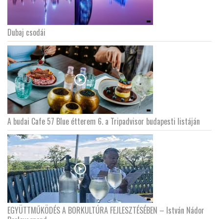
Dubaj csodái
A budai Cafe 57 Blue étterem 6. a Tripadvisor budapesti listáján
EGYÜTTMŰKÖDÉS A BORKULTÚRA FEJLESZTÉSÉBEN – István Nádor