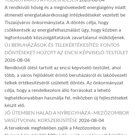
A rendkívüli hőség és a megnövekedett energiaigény miatt
átmeneti energiatakarékossági intézkedéseket vezetett be
Tiszaújváros önkormányzata. A döntés célja, hogy
csökkentsék az energiafelhasználást úgy, hogy közben a
legfontosabb közszolgáltatások zavartalanul működjenek.
ÚJ BERUHÁZÁSOK ÉS TELEKÉRTÉKESÍTÉS: FONTOS
DÖNTÉSEKET HOZOTT AZ ENCSI KÉPVISELŐ-TESTÜLET
2026-08-04
Rendkívüli ülést tartott az encsi képviselő-testület, ahol
több, a város fejlődését érintő beruházásról és lakóövezeti
telkek értékesítéséről született döntés. Az önkormányzat
célja, hogy a rendelkezésre álló forrásokat a lehető
leghatékonyabban használja fel, miközben új fejlesztéseket
készít elő.
JÓ ÜTEMBEN HALAD A NYÍREGYHÁZA–MEZŐZOMBOR
VASÚTVONAL KORSZERŰSÍTÉSE
2026-08-04
A terveknek megfelelően zajlik a Mezőzombor és