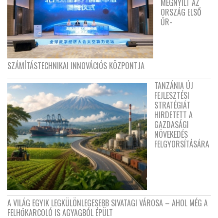
MEGNYÍLT AZ
ORSZÁG ELSŐ
ŰR-
SZÁMÍTÁSTECHNIKAI INNOVÁCIÓS KÖZPONTJA
TANZÁNIA ÚJ
FEJLESZTÉSI
STRATÉGIÁT
HIRDETETT A
GAZDASÁGI
NÖVEKEDÉS
FELGYORSÍTÁSÁRA
A VILÁG EGYIK LEGKÜLÖNLEGESEBB SIVATAGI VÁROSA – AHOL MÉG A
FELHŐKARCOLÓ IS AGYAGBÓL ÉPÜLT