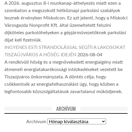
A 2026. augusztus 8-i munkanap-áthelyezés miatt ezen a
szombaton a megszokott hétköznapi parkolási szabályok
lesznek érvényben Miskolcon. Ez azt jelenti, hogy a Miskolci
Városgazda Nonprofit Kft. által üzemeltetett felszíni
díjköteles parkolóhelyeken a gépjárművezetőknek parkolási
díjat kell fizetniük.
INGYENES ESTI STRANDOLÁSSAL SEGÍTI A LAKOSOKAT
TISZAÚJVÁROS A HŐSÉG IDEJÉN
2026-08-04
A rendkívüli hőség és a megnövekedett energiaigény miatt
átmeneti energiatakarékossági intézkedéseket vezetett be
Tiszaújváros önkormányzata. A döntés célja, hogy
csökkentsék az energiafelhasználást úgy, hogy közben a
legfontosabb közszolgáltatások zavartalanul működjenek.
ARCHÍVUM
Archívum