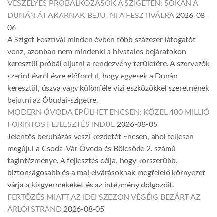
VESZÉLYES PRÓBÁLKOZÁSOK A SZIGETEN: SOKAN A
DUNÁN ÁT AKARNAK BEJUTNI A FESZTIVÁLRA
2026-08-
06
A Sziget Fesztivál minden évben több százezer látogatót
vonz, azonban nem mindenki a hivatalos bejáratokon
keresztül próbál eljutni a rendezvény területére. A szervezők
szerint évről évre előfordul, hogy egyesek a Dunán
keresztül, úszva vagy különféle vízi eszközökkel szeretnének
bejutni az Óbudai-szigetre.
MODERN ÓVODA ÉPÜLHET ENCSEN: KÖZEL 400 MILLIÓ
FORINTOS FEJLESZTÉS INDUL
2026-08-05
Jelentős beruházás veszi kezdetét Encsen, ahol teljesen
megújul a Csoda-Vár Óvoda és Bölcsőde 2. számú
tagintézménye. A fejlesztés célja, hogy korszerűbb,
biztonságosabb és a mai elvárásoknak megfelelő környezet
várja a kisgyermekeket és az intézmény dolgozóit.
FERTŐZÉS MIATT AZ IDEI SZEZON VÉGÉIG BEZÁRT AZ
ARLÓI STRAND
2026-08-05