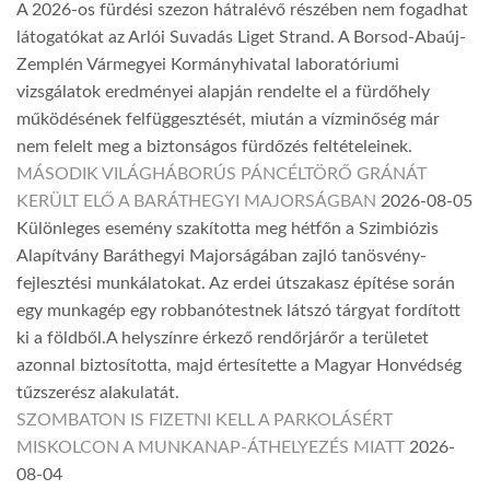
A 2026-os fürdési szezon hátralévő részében nem fogadhat
látogatókat az Arlói Suvadás Liget Strand. A Borsod-Abaúj-
Zemplén Vármegyei Kormányhivatal laboratóriumi
vizsgálatok eredményei alapján rendelte el a fürdőhely
működésének felfüggesztését, miután a vízminőség már
nem felelt meg a biztonságos fürdőzés feltételeinek.
MÁSODIK VILÁGHÁBORÚS PÁNCÉLTÖRŐ GRÁNÁT
KERÜLT ELŐ A BARÁTHEGYI MAJORSÁGBAN
2026-08-05
Különleges esemény szakította meg hétfőn a Szimbiózis
Alapítvány Baráthegyi Majorságában zajló tanösvény-
fejlesztési munkálatokat. Az erdei útszakasz építése során
egy munkagép egy robbanótestnek látszó tárgyat fordított
ki a földből.A helyszínre érkező rendőrjárőr a területet
azonnal biztosította, majd értesítette a Magyar Honvédség
tűzszerész alakulatát.
SZOMBATON IS FIZETNI KELL A PARKOLÁSÉRT
MISKOLCON A MUNKANAP-ÁTHELYEZÉS MIATT
2026-
08-04