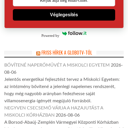
Véglegesítés
Powered by
FRISS HÍREK A GLOBOTV-TŐL
BŐVÍTENÉ NAPERŐMŰVÉT A MISKOLCI EGYETEM
2026-
08-06
Jelentős energetikai fejlesztést tervez a Miskolci Egyetem:
az intézmény bővítené a jelenlegi napelemes rendszerét,
hogy még nagyobb arányban fedezhesse saját
villamosenergia-igényét megújuló forrásból.
NEGYVEN CSECSEMŐ VÁRJA A HAZAJUTÁST A
MISKOLCI KÓRHÁZBAN
2026-08-06
A Borsod-Abaúj-Zemplén Vármegyei Központi Kórházban