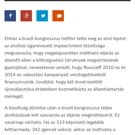
TROPICALMAGAZIN
GLOBOTV
Ehhez a brazil kongresszus hétfőn tette meg az első lépést:
az alsóház úgynevezett impeachment bizottsága
AFRIKA TUDÁSTÁR
megszavazta, hogy megalapozottan indítható eljárás az
államfő ellen a költségvetési törvények megsértésének
gyanújával, nevezetesen amiatt, hogy Rousseff 2010-es és
A NAP SZÉPE
2014-es választási kampányait vesztegetésekből
finanszírozták, továbbá, hogy két évvel ezelőtti
újraválasztása érdekében kozmetikázta az államháztartás
LINKTR.EE
mérlegét.
A bizottság döntése után a brazil kongresszus teljes
GLOBOZSARU
alsóházának kell szavaznia az eljárás megindításáról. Ez
vasárnap várható. Ha az 513 képviselő legalább
DOBRAVERO.HU
kétharmada, 342 igennel voksol, akkor az indítvány a