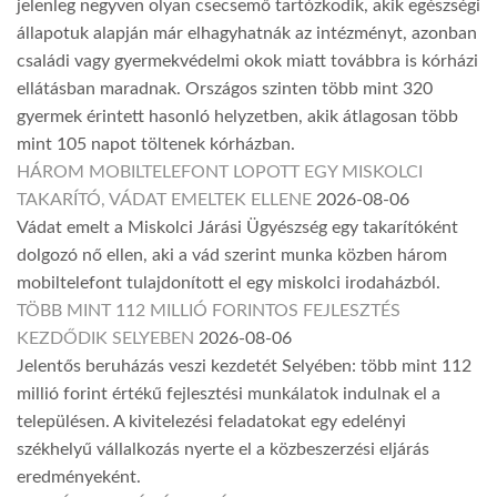
jelenleg negyven olyan csecsemő tartózkodik, akik egészségi
állapotuk alapján már elhagyhatnák az intézményt, azonban
családi vagy gyermekvédelmi okok miatt továbbra is kórházi
ellátásban maradnak. Országos szinten több mint 320
gyermek érintett hasonló helyzetben, akik átlagosan több
mint 105 napot töltenek kórházban.
HÁROM MOBILTELEFONT LOPOTT EGY MISKOLCI
TAKARÍTÓ, VÁDAT EMELTEK ELLENE
2026-08-06
Vádat emelt a Miskolci Járási Ügyészség egy takarítóként
dolgozó nő ellen, aki a vád szerint munka közben három
mobiltelefont tulajdonított el egy miskolci irodaházból.
TÖBB MINT 112 MILLIÓ FORINTOS FEJLESZTÉS
KEZDŐDIK SELYEBEN
2026-08-06
Jelentős beruházás veszi kezdetét Selyében: több mint 112
millió forint értékű fejlesztési munkálatok indulnak el a
településen. A kivitelezési feladatokat egy edelényi
székhelyű vállalkozás nyerte el a közbeszerzési eljárás
eredményeként.