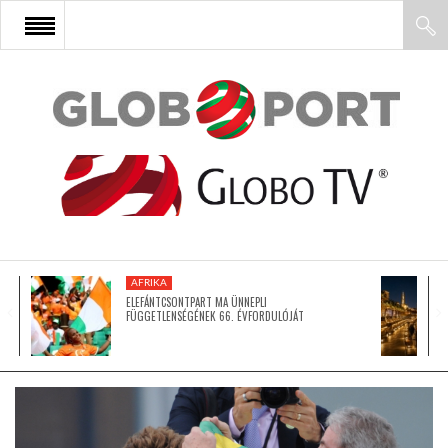
FŐOLDAL
AFRIKA
EURÓPA
AFRIKA
ÁZSIA
ELEFÁNTCSONTPART MA ÜNNEPLI
FÜGGETLENSÉGÉNEK 66. ÉVFORDULÓJÁT
ÉSZAK-AMERIKA
LATIN-AMERIKA