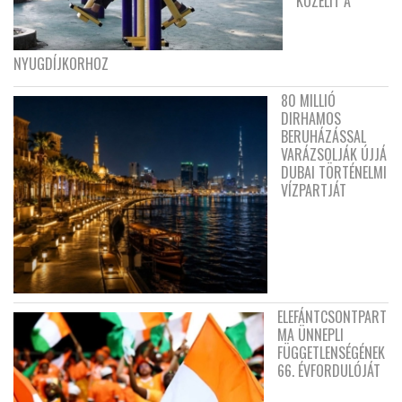
KÖZELÍT A
NYUGDÍJKORHOZ
80 MILLIÓ
DIRHAMOS
BERUHÁZÁSSAL
VARÁZSOLJÁK ÚJJÁ
DUBAI TÖRTÉNELMI
VÍZPARTJÁT
ELEFÁNTCSONTPART
MA ÜNNEPLI
FÜGGETLENSÉGÉNEK
66. ÉVFORDULÓJÁT