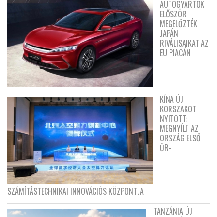
AUTÓGYÁRTÓK
ELŐSZÖR
MEGELŐZTÉK
JAPÁN
RIVÁLISAIKAT AZ
EU PIACÁN
KÍNA ÚJ
KORSZAKOT
NYITOTT:
MEGNYÍLT AZ
ORSZÁG ELSŐ
ŰR-
SZÁMÍTÁSTECHNIKAI INNOVÁCIÓS KÖZPONTJA
TANZÁNIA ÚJ