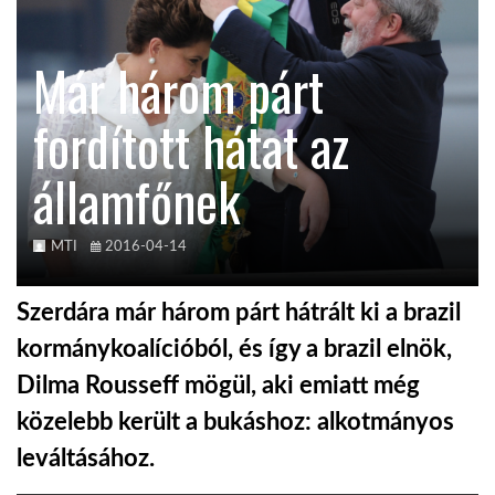
KÖZEL-KELET
Már három párt
fordított hátat az
AUSZTRÁLIA
államfőnek
A VILÁG ITTHON
MTI
2016-04-14
MÉDIA
Szerdára már három párt hátrált ki a brazil
kormánykoalícióból, és így a brazil elnök,
Dilma Rousseff mögül, aki emiatt még
GLOBOTV BP
közelebb került a bukáshoz: alkotmányos
leváltásához.
HÍR3D