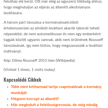
felsőház elé kerül. Ott már elég az egyszerű többség ahhoz,
hogy meginduljon az eljárás az államfő alkotmányos
LATIMO.HU
leváltására.
A három párt távozása a kormánykoalícióból
GLOBOBOOK
értelemszerűen az elnököt leváltani akarók táborát teheti
népesebbé, de nem automatikusan és nem egy emberként:
tagjaik között ugyanis vannak, akik nem örülnének Rousseff
távozásának, így nem biztos, hogy megszavazzák a leváltási
indítványt.
Kép: Dilma Rousseff 2011-ben (Wikipedia)
(Visited 1 times, 1 visits today)
Kapcsolódó Cikkek
Több mint kétharmad tartja csapnivalónak a kormány
munkáját
Mégsem korrupt az államfő?
Már megindult a felelősségrevonás, de még mindig