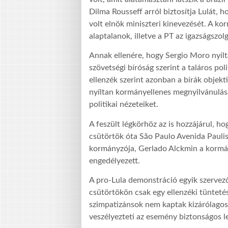
Dilma Rousseff arról biztosítja Lulát,
volt elnök miniszteri kinevezését. A ko
alaptalanok, illetve a PT az igazságszol
Annak ellenére, hogy Sergio Moro nyílta
szövetségi bíróság szerint a taláros pol
ellenzék szerint azonban a bírák objekt
nyíltan kormányellenes megnyilvánulás
politikai nézeteiket.
A feszült légkörhöz az is hozzájárul, 
csütörtök óta São Paulo Avenida Paulis
kormányzója, Gerlado Alckmin a kormány
engedélyezett.
A pro-Lula demonstráció egyik szervez
csütörtökön csak egy ellenzéki tünteté
szimpatizánsok nem kaptak kizárólagos j
veszélyezteti az esemény biztonságos l