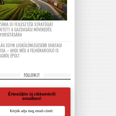
ÁNIA ÚJ FEJLESZTÉSI STRATÉGIÁT
DETETT A GAZDASÁGI NÖVEKEDÉS
GYORSÍTÁSÁRA
LÁG EGYIK LEGKÜLÖNLEGESEBB SIVATAGI
OSA – AHOL MÉG A FELHŐKARCOLÓ IS
AGBÓL ÉPÜLT
FOLLOW.IT
Értesüljön új cikkeinkről
emailben!