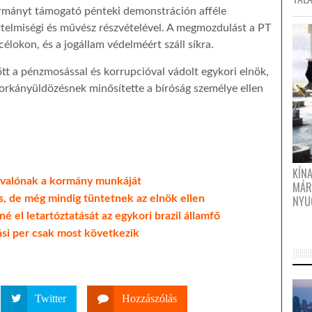
kormányt támogató pénteki demonstráción afféle
értelmiségi és művész részvételével. A megmozdulást a PT
 célokon, és a jogállam védelméért száll síkra.
tt a pénzmosással és korrupcióval vádolt egykori elnök,
oszorkányüldözésnek minősítette a bíróság személye ellen
KÍN
ivalónak a kormány munkáját
MÁR
NYU
, de még mindig tüntetnek az elnök ellen
né el letartóztatását az egykori brazil államfő
ási per csak most következik
Twitter
Hozzászólás