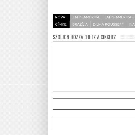
ROVAT:
LATIN-AMERIKA
LATIN-AMERIKA - 
CÍMKE:
BRAZÍLIA
DILMA ROUSSEFF
INA
SZÓLJON HOZZÁ EHHEZ A CIKKHEZ