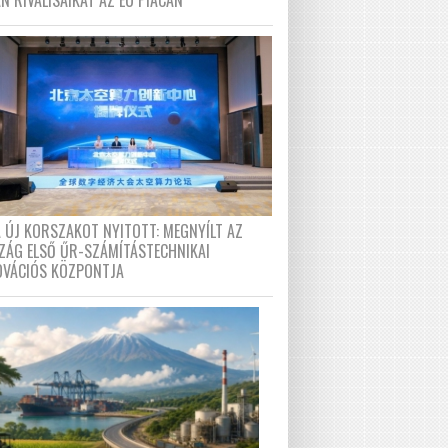
N RIVÁLISAIKAT AZ EU PIACÁN
A ÚJ KORSZAKOT NYITOTT: MEGNYÍLT AZ
ZÁG ELSŐ ŰR-SZÁMÍTÁSTECHNIKAI
OVÁCIÓS KÖZPONTJA