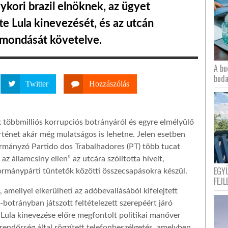
ykori brazil elnöknek, az ügyet
te Lula kinevezését, és az utcán
emondását követelve.
A bu
buda
Twitter
Hozzászólás
öbbmilliós korrupciós botrányáról és egyre elmélyülő
történet akár még mulatságos is lehetne. Jelen esetben
ormányzó Partido dos Trabalhadores (PT) több tucat
 államcsíny ellen” az utcára szólította híveit,
EGY
ormánypárti tüntetők közötti összecsapásokra készül.
FEJL
 amellyel elkerülheti az adóbevallásából kifelejtett
s-botrányban játszott feltételezett szerepéért járó
t Lula kinevezése előre megfontolt politikai manőver
l rendőrség által rögzített telefonbeszélgetés, amelyben