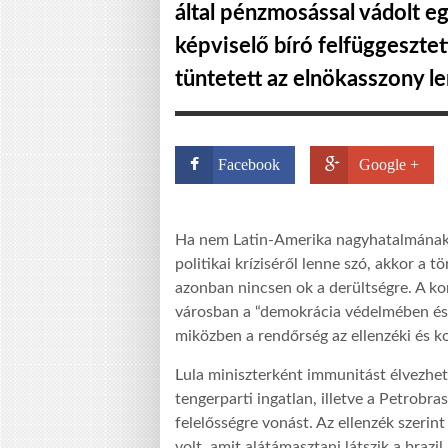
által pénzmosással vádolt eg
képviselő bíró felfüggesztet
tüntetett az elnökasszony l
Facebook
Google +
Ha nem Latin-Amerika nagyhatalmának t
politikai kríziséről lenne szó, akkor a 
azonban nincsen ok a derültségre. A k
városban a “demokrácia védelmében és az
miközben a rendőrség az ellenzéki és k
Lula miniszterként immunitást élvezhet,
tengerparti ingatlan, illetve a Petrobra
felelősségre vonást. Az ellenzék szerin
volt, amit alátámasztani látszik a brazi