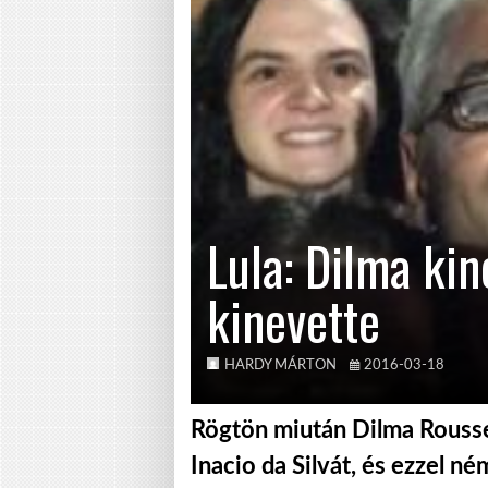
Lula: Dilma kin
kinevette
HARDY MÁRTON
2016-03-18
Rögtön miután Dilma Roussef
Inacio da Silvát, és ezzel né