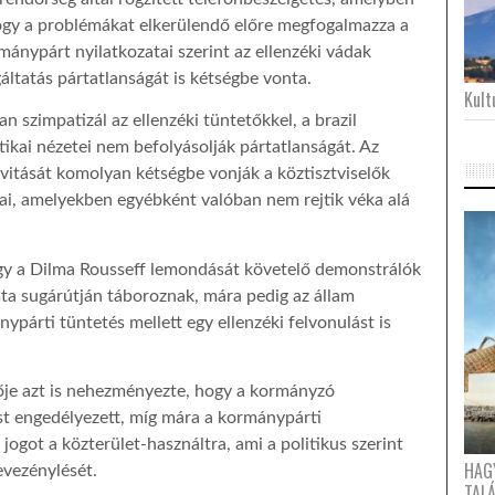
 hogy a problémákat elkerülendő előre megfogalmazza a
rmánypárt nyilatkozatai szerint az ellenzéki vádak
gáltatás pártatlanságát is kétségbe vonta.
Kultu
n szimpatizál az ellenzéki tüntetőkkel, a brazil
itikai nézetei nem befolyásolják pártatlanságát. Az
ivitását komolyan kétségbe vonják a köztisztviselők
ai, amelyekben egyébként valóban nem rejtik véka alá
hogy a Dilma Rousseff lemondását követelő demonstrálók
ta sugárútján táboroznak, mára pedig az állam
párti tüntetés mellett egy ellenzéki felvonulást is
ője azt is nehezményezte, hogy a kormányzó
st engedélyezett, míg mára a kormánypárti
ogot a közterület-használtra, ami a politikus szerint
HAG
evezénylését.
TAL