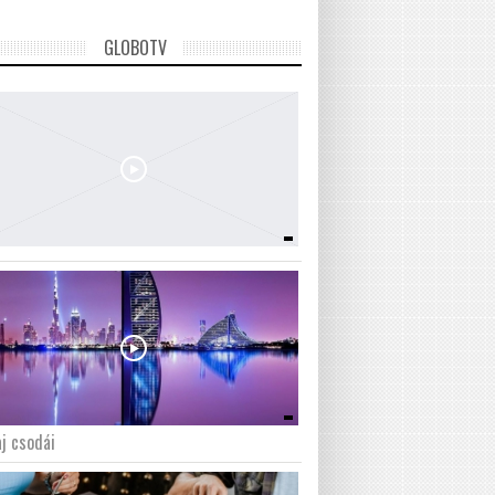
GLOBOTV
j csodái