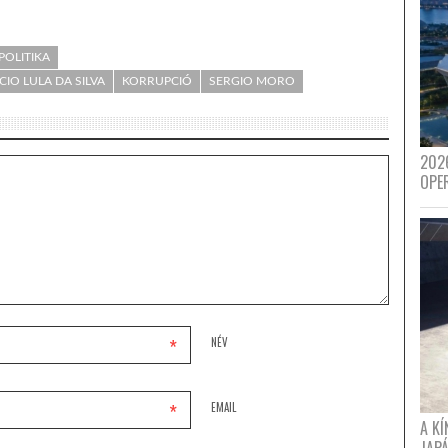
POLITIKA
CIO LULA DA SILVA
KORRUPCIÓ
SERGIO MORO
202
OPE
*
NÉV
*
EMAIL
A K