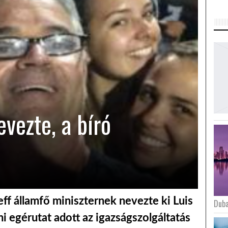
evezte, a bíró
f államfő miniszternek nevezte ki Luis
Duba
mi egérutat adott az igazságszolgáltatás