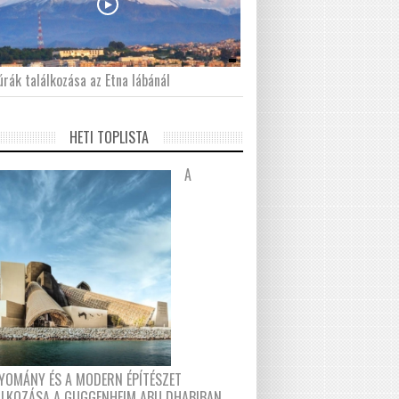
́rák találkozása az Etna lábánál
HETI TOPLISTA
A
YOMÁNY ÉS A MODERN ÉPÍTÉSZET
ÁLKOZÁSA A GUGGENHEIM ABU DHABIBAN