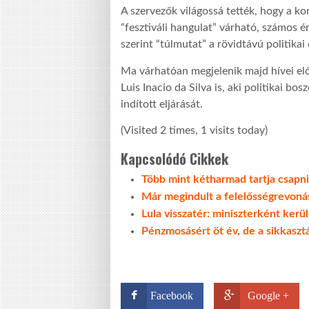
A szervezők világossá tették, hogy a 
“fesztiváli hangulat” várható, számos 
szerint “túlmutat” a rövidtávú politikai
Ma várhatóan megjelenik majd hívei elő
Luis Inacio da Silva is, aki politikai b
indított eljárását.
(Visited 2 times, 1 visits today)
Kapcsolódó Cikkek
Több mint kétharmad tartja csapn
Már megindult a felelősségrevonás
Lula visszatér: miniszterként kerül
Pénzmosásért öt év, de a sikkaszt
Facebook
Google +