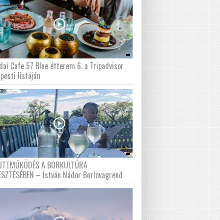
dai Cafe 57 Blue étterem 6. a Tripadvisor
pesti listáján
ÜTTMŰKÖDÉS A BORKULTÚRA
ESZTÉSÉBEN – István Nádor Borlovagrend