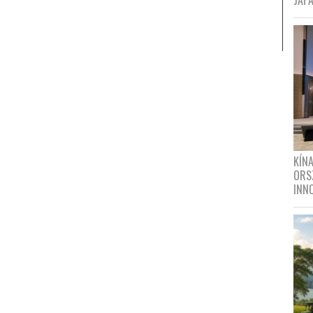
JAPÁ
KÍN
ORS
INN