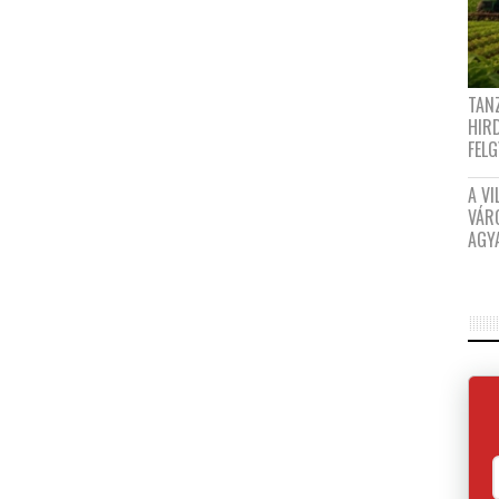
TANZ
HIR
FEL
A VI
VÁR
AGY