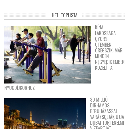
HETI TOPLISTA
KÍNA
LAKOSSÁGA
GYORS
ÜTEMBEN
ÖREGSZIK: MÁR
MINDEN
NEGYEDIK EMBER
KÖZELÍT A
NYUGDÍJKORHOZ
80 MILLIÓ
DIRHAMOS
BERUHÁZÁSSAL
VARÁZSOLJÁK ÚJJÁ
DUBAI TÖRTÉNELMI
VÍZPARTJÁT