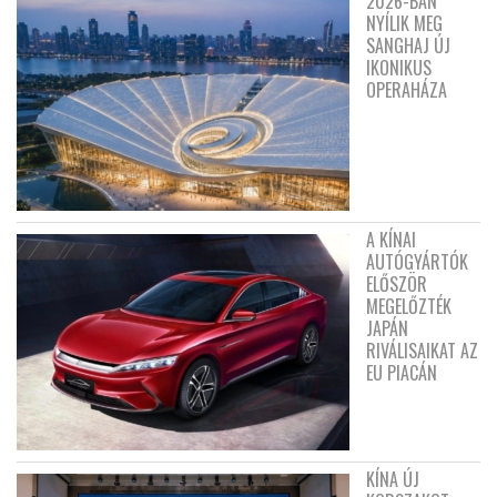
2026-BAN
NYÍLIK MEG
SANGHAJ ÚJ
IKONIKUS
OPERAHÁZA
A KÍNAI
AUTÓGYÁRTÓK
ELŐSZÖR
MEGELŐZTÉK
JAPÁN
RIVÁLISAIKAT AZ
EU PIACÁN
KÍNA ÚJ