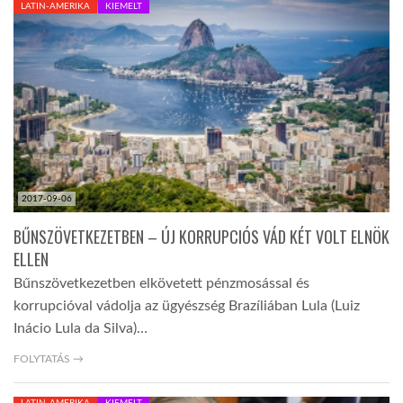
LATIN-AMERIKA
KIEMELT
TROPICALMAGAZIN
GLOBOTV
AFRIKA TUDÁSTÁR
2017-09-06
A NAP SZÉPE
BŰNSZÖVETKEZETBEN – ÚJ KORRUPCIÓS VÁD KÉT VOLT ELNÖK
ELLEN
LINKTR.EE
Bűnszövetkezetben elkövetett pénzmosással és
korrupcióval vádolja az ügyészség Brazíliában Lula (Luiz
GLOBOZSARU
Inácio Lula da Silva)…
FOLYTATÁS →
DOBRAVERO.HU
LATIN-AMERIKA
KIEMELT