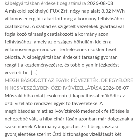
kábelgyártásban érdekelt cég számára
2026-08-08
A miskolci székhelyű FUX Zrt. négy nap alatt 8,32 MWh
villamos energiát takarított meg a kormány felhívásához
csatlakozva. A szabad és szigetelt vezetékek gyártásával
foglalkozó társaság csatlakozott a kormány azon
felhívásához, amely az országos hőhullám idején a
villamosenergia-rendszer terhelésének csökkentését
célozta. A kábelgyártásban érdekelt társaság gyorsan
reagált a kezdeményezésre, és több olyan intézkedést
vezetett be, […]
MEGHIBÁSODOTT AZ EGYIK FŐVEZETÉK, DE EGYELŐRE
NINCS VESZÉLYBEN ÓZD IVÓVÍZELLÁTÁSA
2026-08-07
Műszaki hiba miatt csökkentett kapacitással működik az
ózdi vízellátó rendszer egyik fő távvezetéke. A
meghibásodás miatt az ivóvíztároló medencék feltöltése is
nehezebbé vált, a hiba elhárításán azonban már dolgoznak a
szakemberek.A kormány augusztus 7-i hőségriasztási
gyorsjelentése szerint Ózd biztonságos vízellátását két