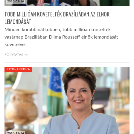
2016-03-14
TÖBB MILLIÓAN KÖVETELTÉK BRAZÍLIÁBAN AZ ELNÖK
LEMONDÁSÁT
Minden korábbinál többen, több millióan tüntettek
vasárnap Brazíliában Dilma Rousseff elnök lemondását
követelve.
FOLYTATÁS →
LATIN-AMERIKA
2015-12-14