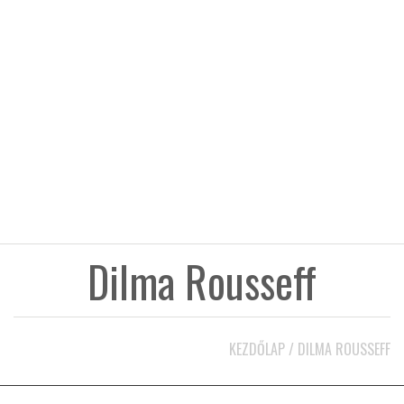
KÖZEL-KELET
AUSZTRÁLIA
A VILÁG ITTHON
MÉDIA
Dilma Rousseff
GLOBOTV BP
KEZDŐLAP
/
DILMA ROUSSEFF
HÍR3D