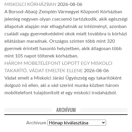
MISKOLCI KÓRHÁZBAN
2026-08-06
A Borsod-Abaúj-Zemplén Vármegyei Központi Kórházban
jelenleg negyven olyan csecsemő tartózkodik, akik egészségi
állapotuk alapján már elhagyhatnák az intézményt, azonban
családi vagy gyermekvédelmi okok miatt továbbra is kórházi
ellátásban maradnak. Országos szinten több mint 320
gyermek érintett hasonló helyzetben, akik átlagosan több
mint 105 napot töltenek kórházban.
HÁROM MOBILTELEFONT LOPOTT EGY MISKOLCI
TAKARÍTÓ, VÁDAT EMELTEK ELLENE
2026-08-06
Vádat emelt a Miskolci Járási Ügyészség egy takarítóként
dolgozó nő ellen, aki a vád szerint munka közben három
mobiltelefont tulajdonított el egy miskolci irodaházból.
ARCHÍVUM
Archívum