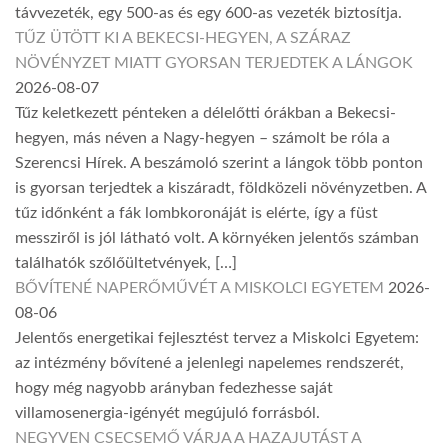
távvezeték, egy 500-as és egy 600-as vezeték biztosítja.
TŰZ ÜTÖTT KI A BEKECSI-HEGYEN, A SZÁRAZ
NÖVÉNYZET MIATT GYORSAN TERJEDTEK A LÁNGOK
2026-08-07
Tűz keletkezett pénteken a délelőtti órákban a Bekecsi-
hegyen, más néven a Nagy-hegyen – számolt be róla a
Szerencsi Hírek. A beszámoló szerint a lángok több ponton
is gyorsan terjedtek a kiszáradt, földközeli növényzetben. A
tűz időnként a fák lombkoronáját is elérte, így a füst
messziről is jól látható volt. A környéken jelentős számban
találhatók szőlőültetvények, […]
BŐVÍTENÉ NAPERŐMŰVÉT A MISKOLCI EGYETEM
2026-
08-06
Jelentős energetikai fejlesztést tervez a Miskolci Egyetem:
az intézmény bővítené a jelenlegi napelemes rendszerét,
hogy még nagyobb arányban fedezhesse saját
villamosenergia-igényét megújuló forrásból.
NEGYVEN CSECSEMŐ VÁRJA A HAZAJUTÁST A