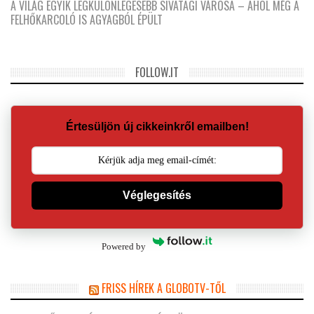
A VILÁG EGYIK LEGKÜLÖNLEGESEBB SIVATAGI VÁROSA – AHOL MÉG A
FELHŐKARCOLÓ IS AGYAGBÓL ÉPÜLT
FOLLOW.IT
Értesüljön új cikkeinkről emailben!
Véglegesítés
Powered by
FRISS HÍREK A GLOBOTV-TŐL