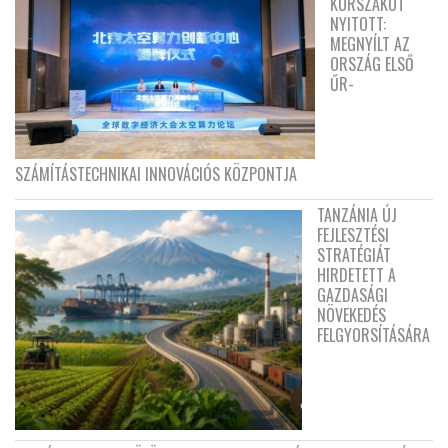
KORSZAKOT
NYITOTT:
MEGNYÍLT AZ
ORSZÁG ELSŐ
ŰR-
SZÁMÍTÁSTECHNIKAI INNOVÁCIÓS KÖZPONTJA
TANZÁNIA ÚJ
FEJLESZTÉSI
STRATÉGIÁT
HIRDETETT A
GAZDASÁGI
NÖVEKEDÉS
FELGYORSÍTÁSÁRA