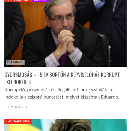
LATIMO.HU
GLOBOBOOK
2017-04-03
GYORSMOSÁS – 15 ÉV BÖRTÖN A KÉPVISELŐHÁZ KORRUPT
EXELNÖKÉNEK
Korrupció, pénzmosás és illegális offshore számlák - ez
indokolja a szigorú büntetést, melyet kiszabtak Eduardo…
FOLYTATÁS →
LATIN-AMERIKA