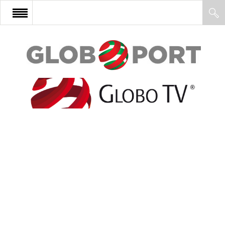
FŐOLDAL
AFRIKA
EURÓPA
ÁZSIA
ÉSZAK-AMERIKA
LATIN-AMERIKA