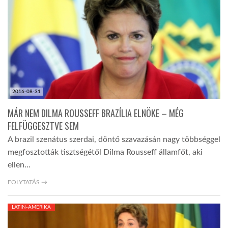
2016-08-31
MÁR NEM DILMA ROUSSEFF BRAZÍLIA ELNÖKE – MÉG
FELFÜGGESZTVE SEM
A brazil szenátus szerdai, döntő szavazásán nagy többséggel
megfosztották tisztségétől Dilma Rousseff államfőt, aki
ellen…
FOLYTATÁS →
LATIN-AMERIKA