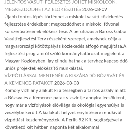
JELENTŐS VASÚTI FEJLESZTÉS JÖHET MISKOLCON,
MEGKEZDŐDHET AZ ELŐKÉSZÍTÉS
2026-08-09
Újabb fontos lépés történhet a miskolci vasúti közlekedés
fejlesztése érdekében: megkezdődhet a miskolci fővonal
korszerűsítésének előkészítése. A beruházás a Baross Gábor
Vasútfejlesztési Terv részeként szerepel, amelynek célja a
magyarországi kötöttpályás közlekedés átfogó megújítása.A
fejlesztési programról szóló kormányhatározat megjelent a
Magyar Közlönyben, így elindulhatnak a tervhez kapcsolódó
uniós projektek előkészítő munkálatai.
VÍZPÓTLÁSSAL MENTENÉK A KISZÁRADÓ BÓZSVÁT ÉS
A KEMENCE-PATAKOT
2026-08-08
Komoly vízhiány alakult ki a térségben a tartós aszály miatt:
a Bózsva és a Kemence-patak vízszintje annyira lecsökkent,
hogy már a vízfolyások élővilága és ökológiai egyensúlya is
veszélybe került.A kialakult helyzet enyhítésére rendkívüli
vízpótlást kezdeményeztek. A Perlit-92 Kft. segítségével a
következő két hétben naponta két alkalommal