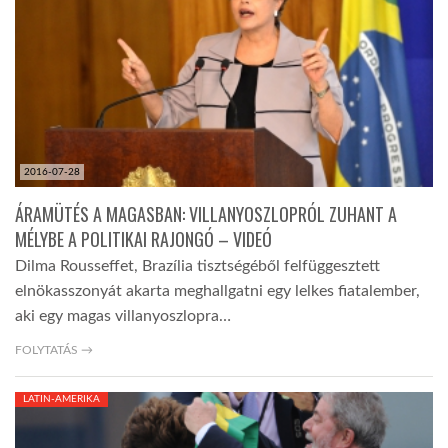
2016-07-28
ÁRAMÜTÉS A MAGASBAN: VILLANYOSZLOPRÓL ZUHANT A
MÉLYBE A POLITIKAI RAJONGÓ – VIDEÓ
Dilma Rousseffet, Brazília tisztségéből felfüggesztett
elnökasszonyát akarta meghallgatni egy lelkes fiatalember,
aki egy magas villanyoszlopra…
FOLYTATÁS →
LATIN-AMERIKA