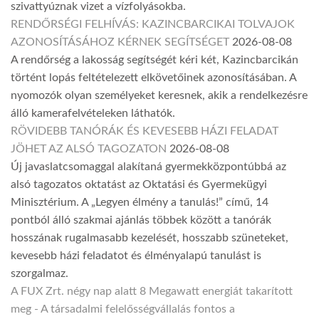
szivattyúznak vizet a vízfolyásokba.
RENDŐRSÉGI FELHÍVÁS: KAZINCBARCIKAI TOLVAJOK
AZONOSÍTÁSÁHOZ KÉRNEK SEGÍTSÉGET
2026-08-08
A rendőrség a lakosság segítségét kéri két, Kazincbarcikán
történt lopás feltételezett elkövetőinek azonosításában. A
nyomozók olyan személyeket keresnek, akik a rendelkezésre
álló kamerafelvételeken láthatók.
RÖVIDEBB TANÓRÁK ÉS KEVESEBB HÁZI FELADAT
JÖHET AZ ALSÓ TAGOZATON
2026-08-08
Új javaslatcsomaggal alakítaná gyermekközpontúbbá az
alsó tagozatos oktatást az Oktatási és Gyermekügyi
Minisztérium. A „Legyen élmény a tanulás!” című, 14
pontból álló szakmai ajánlás többek között a tanórák
hosszának rugalmasabb kezelését, hosszabb szüneteket,
kevesebb házi feladatot és élményalapú tanulást is
szorgalmaz.
A FUX Zrt. négy nap alatt 8 Megawatt energiát takarított
meg - A társadalmi felelősségvállalás fontos a