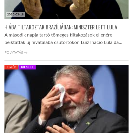
2016-03-18
HIÁBA TILTAKOZTAK BRAZÍLIÁBAN: MINISZTER LETT LULA
A második napja tartó tömeges tiltakozások ellenére
beiktatták új hivatalába csütörtökön Luiz Ináció Lula da…
FOLYTATÁS →
EGYÉB
KIEMELT