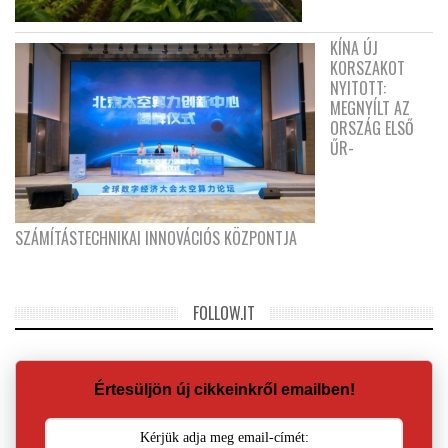
KÍNA ÚJ
KORSZAKOT
NYITOTT:
MEGNYÍLT AZ
ORSZÁG ELSŐ
ŰR-
SZÁMÍTÁSTECHNIKAI INNOVÁCIÓS KÖZPONTJA
FOLLOW.IT
Értesüljön új cikkeinkről emailben!