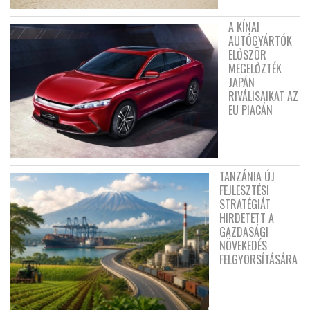
A KÍNAI
AUTÓGYÁRTÓK
ELŐSZÖR
MEGELŐZTÉK
JAPÁN
RIVÁLISAIKAT AZ
EU PIACÁN
TANZÁNIA ÚJ
FEJLESZTÉSI
STRATÉGIÁT
HIRDETETT A
GAZDASÁGI
NÖVEKEDÉS
FELGYORSÍTÁSÁRA