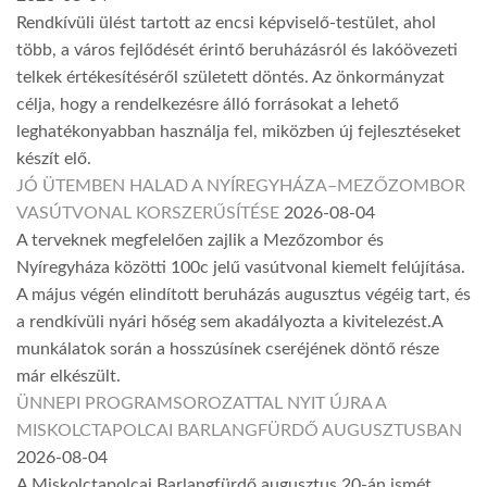
Rendkívüli ülést tartott az encsi képviselő-testület, ahol
több, a város fejlődését érintő beruházásról és lakóövezeti
telkek értékesítéséről született döntés. Az önkormányzat
célja, hogy a rendelkezésre álló forrásokat a lehető
leghatékonyabban használja fel, miközben új fejlesztéseket
készít elő.
JÓ ÜTEMBEN HALAD A NYÍREGYHÁZA–MEZŐZOMBOR
VASÚTVONAL KORSZERŰSÍTÉSE
2026-08-04
A terveknek megfelelően zajlik a Mezőzombor és
Nyíregyháza közötti 100c jelű vasútvonal kiemelt felújítása.
A május végén elindított beruházás augusztus végéig tart, és
a rendkívüli nyári hőség sem akadályozta a kivitelezést.A
munkálatok során a hosszúsínek cseréjének döntő része
már elkészült.
ÜNNEPI PROGRAMSOROZATTAL NYIT ÚJRA A
MISKOLCTAPOLCAI BARLANGFÜRDŐ AUGUSZTUSBAN
2026-08-04
A Miskolctapolcai Barlangfürdő augusztus 20-án ismét