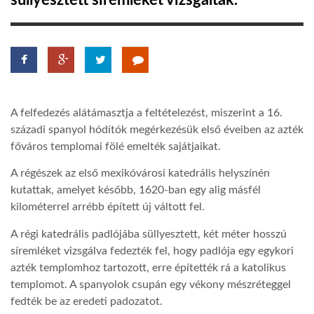
süllyesztett síremlékét vizsgálták.
TROPICALMAGAZIN
GLOBOTV
A felfedezés alátámasztja a feltételezést, miszerint a 16.
AFRIKA TUDÁSTÁR
századi spanyol hódítók megérkezésük első éveiben az azték
főváros templomai fölé emelték sajátjaikat.
A NAP SZÉPE
A régészek az első mexikóvárosi katedrális helyszínén
kutattak, amelyet később, 1620-ban egy alig másfél
kilométerrel arrébb épített új váltott fel.
LINKTR.EE
A régi katedrális padlójába süllyesztett, két méter hosszú
síremléket vizsgálva fedezték fel, hogy padlója egy egykori
GLOBOZSARU
azték templomhoz tartozott, erre építették rá a katolikus
templomot. A spanyolok csupán egy vékony mészréteggel
DOBRAVERO.HU
fedték be az eredeti padozatot.