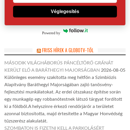
Véglegesítés
Powered by
FRISS HÍREK A GLOBOTV-TŐL
MÁSODIK VILÁGHÁBORÚS PÁNCÉLTÖRŐ GRÁNÁT
KERÜLT ELŐ A BARÁTHEGYI MAJORSÁGBAN
2026-08-05
Különleges esemény szakította meg hétfőn a Szimbiózis
Alapítvány Baráthegyi Majorságában zajló tanösvény-
fejlesztési munkálatokat. Az erdei útszakasz építése során
egy munkagép egy robbanótestnek látszó tárgyat fordított
ki a földből.A helyszínre érkező rendőrjárőr a területet
azonnal biztosította, majd értesítette a Magyar Honvédség
tűzszerész alakulatát.
SZOMBATON IS FIZETNI KELL A PARKOLÁSÉRT