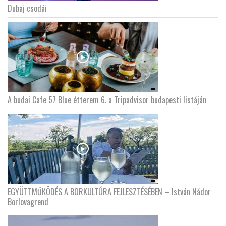
Dubaj csodái
A budai Cafe 57 Blue étterem 6. a Tripadvisor budapesti listáján
EGYÜTTMŰKÖDÉS A BORKULTÚRA FEJLESZTÉSÉBEN – István Nádor
Borlovagrend