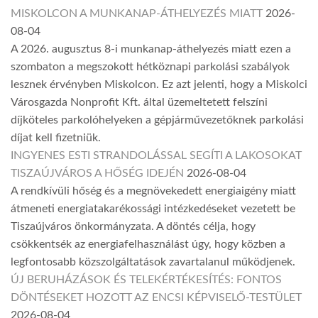
MISKOLCON A MUNKANAP-ÁTHELYEZÉS MIATT
2026-
08-04
A 2026. augusztus 8-i munkanap-áthelyezés miatt ezen a
szombaton a megszokott hétköznapi parkolási szabályok
lesznek érvényben Miskolcon. Ez azt jelenti, hogy a Miskolci
Városgazda Nonprofit Kft. által üzemeltetett felszíni
díjköteles parkolóhelyeken a gépjárművezetőknek parkolási
díjat kell fizetniük.
INGYENES ESTI STRANDOLÁSSAL SEGÍTI A LAKOSOKAT
TISZAÚJVÁROS A HŐSÉG IDEJÉN
2026-08-04
A rendkívüli hőség és a megnövekedett energiaigény miatt
átmeneti energiatakarékossági intézkedéseket vezetett be
Tiszaújváros önkormányzata. A döntés célja, hogy
csökkentsék az energiafelhasználást úgy, hogy közben a
legfontosabb közszolgáltatások zavartalanul működjenek.
ÚJ BERUHÁZÁSOK ÉS TELEKÉRTÉKESÍTÉS: FONTOS
DÖNTÉSEKET HOZOTT AZ ENCSI KÉPVISELŐ-TESTÜLET
2026-08-04