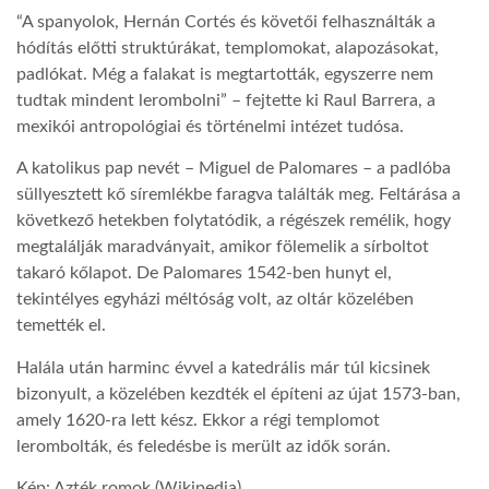
“A spanyolok, Hernán Cortés és követői felhasználták a
LATIMO.HU
hódítás előtti struktúrákat, templomokat, alapozásokat,
padlókat. Még a falakat is megtartották, egyszerre nem
tudtak mindent lerombolni” – fejtette ki Raul Barrera, a
GLOBOBOOK
mexikói antropológiai és történelmi intézet tudósa.
A katolikus pap nevét – Miguel de Palomares – a padlóba
süllyesztett kő síremlékbe faragva találták meg. Feltárása a
következő hetekben folytatódik, a régészek remélik, hogy
megtalálják maradványait, amikor fölemelik a sírboltot
takaró kőlapot. De Palomares 1542-ben hunyt el,
tekintélyes egyházi méltóság volt, az oltár közelében
temették el.
Halála után harminc évvel a katedrális már túl kicsinek
bizonyult, a közelében kezdték el építeni az újat 1573-ban,
amely 1620-ra lett kész. Ekkor a régi templomot
lerombolták, és feledésbe is merült az idők során.
Kép: Azték romok (Wikipedia)