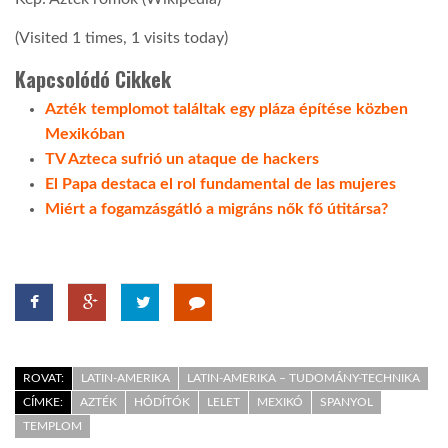
(Visited 1 times, 1 visits today)
Kapcsolódó Cikkek
Azték templomot találtak egy pláza építése közben
Mexikóban
TV Azteca sufrió un ataque de hackers
El Papa destaca el rol fundamental de las mujeres
Miért a fogamzásgátló a migráns nők fő útitársa?
ROVAT:
LATIN-AMERIKA
LATIN-AMERIKA – TUDOMÁNY-TECHNIKA
CÍMKE:
AZTÉK
HÓDÍTÓK
LELET
MEXIKÓ
SPANYOL
TEMPLOM