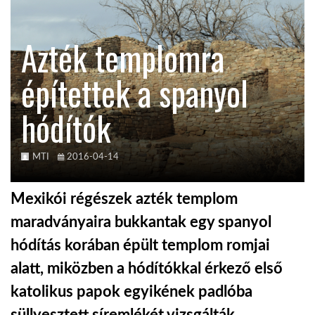
KÖZEL-KELET
Azték templomra
építettek a spanyol
AUSZTRÁLIA
hódítók
A VILÁG ITTHON
MTI
2016-04-14
MÉDIA
Mexikói régészek azték templom
maradványaira bukkantak egy spanyol
hódítás korában épült templom romjai
GLOBOTV BP
alatt, miközben a hódítókkal érkező első
katolikus papok egyikének padlóba
HÍR3D