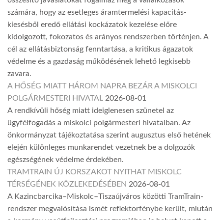
összesítő javaslatokat fogalmaz meg a vállalkozások
számára, hogy az esetleges áramtermelési kapacitás-
kiesésből eredő ellátási kockázatok kezelése előre
kidolgozott, fokozatos és arányos rendszerben történjen. A
cél az ellátásbiztonság fenntartása, a kritikus ágazatok
védelme és a gazdaság működésének lehető legkisebb
zavara.
A HŐSÉG MIATT HÁROM NAPRA BEZÁR A MISKOLCI
POLGÁRMESTERI HIVATAL
2026-08-01
A rendkívüli hőség miatt ideiglenesen szünetel az
ügyfélfogadás a miskolci polgármesteri hivatalban. Az
önkormányzat tájékoztatása szerint augusztus első hetének
elején különleges munkarendet vezetnek be a dolgozók
egészségének védelme érdekében.
TRAMTRAIN ÚJ KORSZAKOT NYITHAT MISKOLC
TÉRSÉGÉNEK KÖZLEKEDÉSÉBEN
2026-08-01
A Kazincbarcika–Miskolc–Tiszaújváros közötti TramTrain-
rendszer megvalósítása ismét reflektorfénybe került, miután