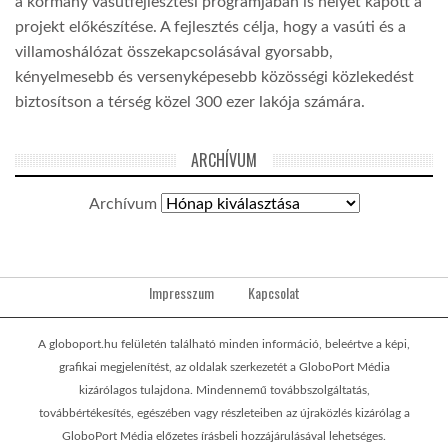
a kormány vasútfejlesztési programjában is helyet kapott a
projekt előkészítése. A fejlesztés célja, hogy a vasúti és a
villamoshálózat összekapcsolásával gyorsabb,
kényelmesebb és versenyképesebb közösségi közlekedést
biztosítson a térség közel 300 ezer lakója számára.
ARCHÍVUM
Archívum
Impresszum
Kapcsolat
A globoport.hu felületén található minden információ, beleértve a képi,
grafikai megjelenítést, az oldalak szerkezetét a GloboPort Média
kizárólagos tulajdona. Mindennemű továbbszolgáltatás,
továbbértékesítés, egészében vagy részleteiben az újraközlés kizárólag a
GloboPort Média előzetes írásbeli hozzájárulásával lehetséges.