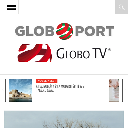
FŐOLDAL
AFRIKA
EURÓPA
KÖZEL-KELET
ÁZSIA
A HAGYOMÁNY ÉS A MODERN ÉPÍTÉSZET
TALÁLKOZÁSA…
ÉSZAK-AMERIKA
LATIN-AMERIKA