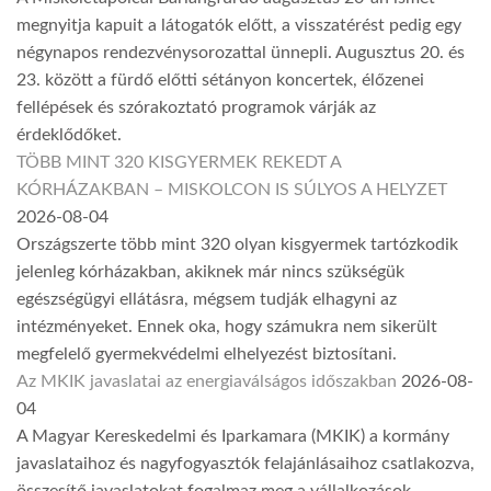
megnyitja kapuit a látogatók előtt, a visszatérést pedig egy
négynapos rendezvénysorozattal ünnepli. Augusztus 20. és
23. között a fürdő előtti sétányon koncertek, élőzenei
fellépések és szórakoztató programok várják az
érdeklődőket.
TÖBB MINT 320 KISGYERMEK REKEDT A
KÓRHÁZAKBAN – MISKOLCON IS SÚLYOS A HELYZET
2026-08-04
Országszerte több mint 320 olyan kisgyermek tartózkodik
jelenleg kórházakban, akiknek már nincs szükségük
egészségügyi ellátásra, mégsem tudják elhagyni az
intézményeket. Ennek oka, hogy számukra nem sikerült
megfelelő gyermekvédelmi elhelyezést biztosítani.
Az MKIK javaslatai az energiaválságos időszakban
2026-08-
04
A Magyar Kereskedelmi és Iparkamara (MKIK) a kormány
javaslataihoz és nagyfogyasztók felajánlásaihoz csatlakozva,