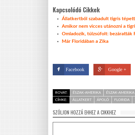
Kapcsolódó Cikkek
Állatkertből szabadult tigris tépe
Amikor nem vicces utánozni a tigr
Omladozik, túlzsúfolt: bezáratták R
Már Floridában a Zika
Facebook
Google +
ROVAT:
ÉSZAK-AMERIKA
ÉSZAK-AMERIKA 
CÍMKE:
ÁLLATKERT
ÁPOLÓ
FLORIDA
SZÓLJON HOZZÁ EHHEZ A CIKKHEZ