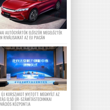
ÍNAI AUTÓGYÁRTÓK ELŐSZÖR MEGELŐZTÉK
N RIVÁLISAIKAT AZ EU PIACÁN
A ÚJ KORSZAKOT NYITOTT: MEGNYÍLT AZ
ZÁG ELSŐ ŰR-SZÁMÍTÁSTECHNIKAI
OVÁCIÓS KÖZPONTJA