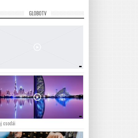
GLOBOTV
j csodái