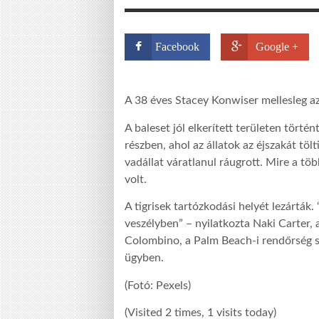
Facebook
Google +
A 38 éves Stacey Konwiser mellesleg az 
A baleset jól elkerített területen tört
részben, ahol az állatok az éjszakát tö
vadállat váratlanul ráugrott. Mire a tö
volt.
A tigrisek tartózkodási helyét lezárták.
veszélyben” – nyilatkozta Naki Carter, a
Colombino, a Palm Beach-i rendőrség szó
ügyben.
(Fotó: Pexels)
(Visited 2 times, 1 visits today)