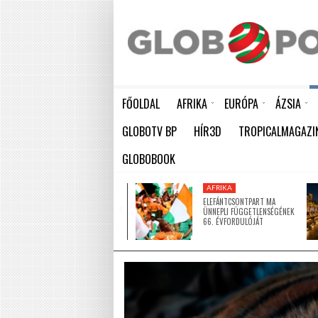
FŐOLDAL
AFRIKA
EURÓPA
ÁZSIA
ELEFÁNTCSONTPART MA ÜNNEPLI FÜGGETLENSÉGÉNEK 66. ÉVFORDULÓJÁT
HÁTBORZONGATÓ KAPCSOLAT A HAMBURGI KÉSELŐ ÉS A KOMBINÓS GYILKOS KÖZÖTT
KÍNA LAKOSSÁGA GYORS ÜTEMBEN
GLOBOTV BP
HÍR3D
TROPICALMAGAZI
GLOBOBOOK
AFRIKA
AFRIKA
ÚJ MECSETTEL
ELEFÁNTCSONTPART MA
GAZDAGODOTT NIGER EGYIK
ÜNNEPLI FÜGGETLENSÉGÉNEK
LEGNAGYOBB VÁROSA
66. ÉVFORDULÓJÁT