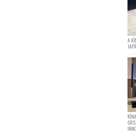
A K
JAPÁ
KÍN
ORS
INN