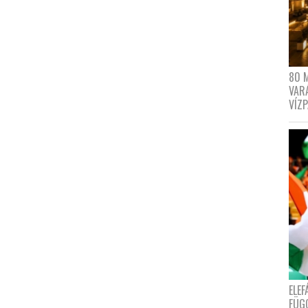
80 
VAR
VÍZ
ELE
FÜG