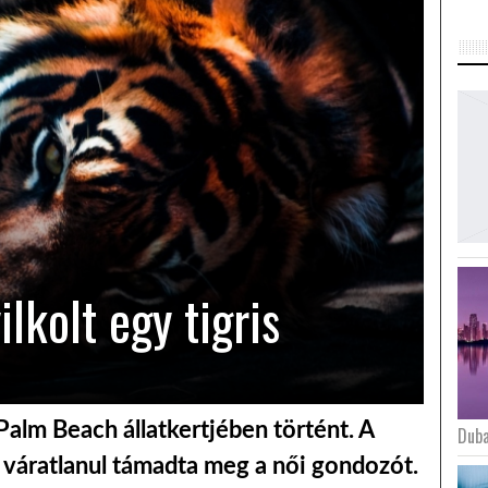
lkolt egy tigris
 Palm Beach állatkertjében történt. A
Duba
s váratlanul támadta meg a női gondozót.