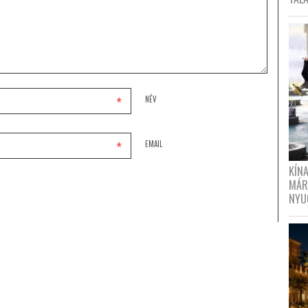
*
NÉV
*
EMAIL
KÍN
MÁR
NYU