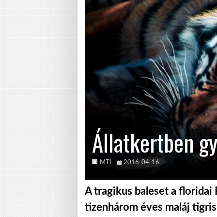
Állatkertben gyi
MTI
2016-04-16
A tragikus baleset a floridai
tizenhárom éves maláj tigri