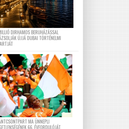
MILLIÓ DIRHAMOS BERUHÁZÁSSAL
ÁZSOLJÁK ÚJJÁ DUBAI TÖRTÉNELMI
PARTJÁT
FÁNTCSONTPART MA ÜNNEPLI
GETLENSÉGÉNEK 66. ÉVFORDULÓJÁT