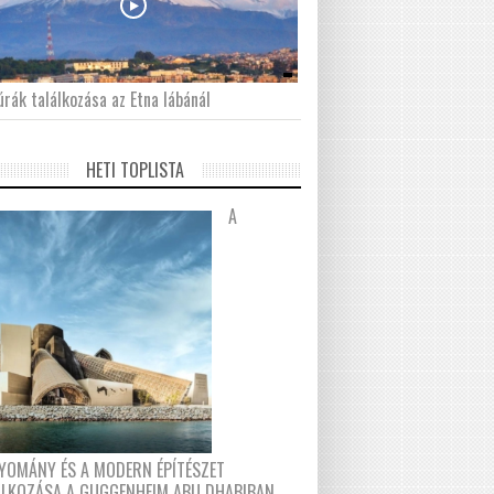
́rák találkozása az Etna lábánál
HETI TOPLISTA
A
YOMÁNY ÉS A MODERN ÉPÍTÉSZET
ÁLKOZÁSA A GUGGENHEIM ABU DHABIBAN