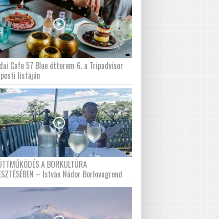
dai Cafe 57 Blue étterem 6. a Tripadvisor
pesti listáján
ÜTTMŰKÖDÉS A BORKULTÚRA
ESZTÉSÉBEN – István Nádor Borlovagrend