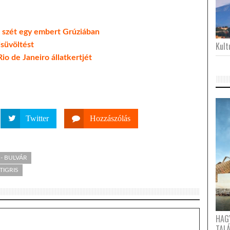
tt szét egy embert Grúziában
Kultu
isüvöltést
io de Janeiro állatkertjét
Twitter
Hozzászólás
- BULVÁR
TIGRIS
HAG
TAL