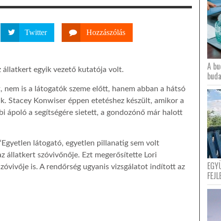
Twitter
Hozzászólás
A bu
állatkert egyik vezető kutatója volt.
buda
ént, nem is a látogatók szeme előtt, hanem abban a hátsó
ltik. Stacey Konwiser éppen etetéshez készült, amikor a
bbi ápoló a segítségére sietett, a gondozónő már halott
 “Egyetlen látogató, egyetlen pillanatig sem volt
z állatkert szóvivőnője. Ezt megerősítette Lori
EGY
vivője is. A rendőrség ugyanis vizsgálatot indított az
FEJL