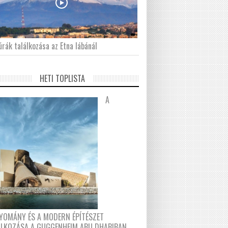
́rák találkozása az Etna lábánál
HETI TOPLISTA
A
YOMÁNY ÉS A MODERN ÉPÍTÉSZET
ÁLKOZÁSA A GUGGENHEIM ABU DHABIBAN