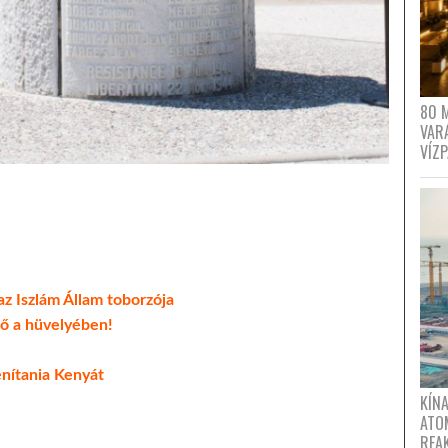
80 
VAR
VÍZ
az Iszlám Állam toborzója
 nő a hüvelyében!
énítania Kenyát
KÍNA
ATO
REA