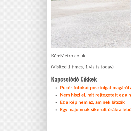
Kép:Metro.co.uk
(Visited 1 times, 1 visits today)
Kapcsolódó Cikkek
Pucér fotókat posztolgat magáról 
Nem hiszi el, mit rejtegetett ez a
Ez a kép nem az, aminek látszik
Egy majomnak sikerült órákra leb