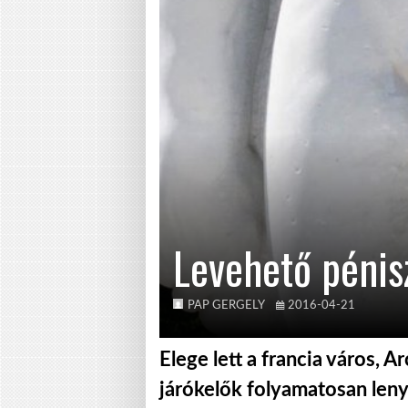
Levehető pénis
PAP GERGELY
2016-04-21
Elege lett a francia város, 
járókelők folyamatosan leny