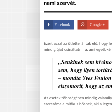
nemi szervét.
Facebook
Google +
Ezért azzal az ötlettel álltak elő, hogy 
mindig újat csináltatni rá, ami egyébké
„Senkinek sem kíváno
sem, hogy ilyen tortúr
– mondta Yves Foulon 
elszomorít, hogy az e
Az esetek többségében mindig valamilye
szerszáma a mitikus hősnek, aki a legen