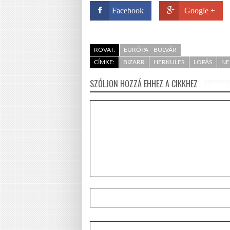
Facebook
Google +
ROVAT:
EURÓPA - BULVÁR
CÍMKE:
BIZARR
HERKULES
LOPÁS
NE
SZÓLJON HOZZÁ EHHEZ A CIKKHEZ