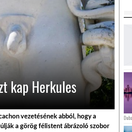
zt kap Herkules
Arcachon vezetésének abból, hogy a
Duba
úlják a görög félistent ábrázoló szobor