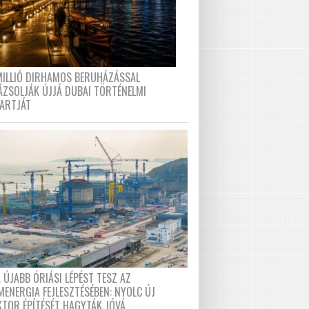
MILLIÓ DIRHAMOS BERUHÁZÁSSAL
ÁZSOLJÁK ÚJJÁ DUBAI TÖRTÉNELMI
PARTJÁT
 ÚJABB ÓRIÁSI LÉPÉST TESZ AZ
MENERGIA FEJLESZTÉSÉBEN: NYOLC ÚJ
KTOR ÉPÍTÉSÉT HAGYTÁK JÓVÁ