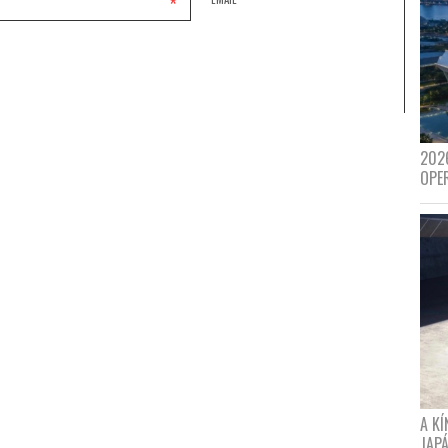
*
202
OPE
A K
JAPÁ