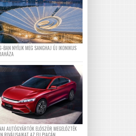
6-BAN NYÍLIK MEG SANGHAJ ÚJ IKONIKUS
RAHÁZA
ÍNAI AUTÓGYÁRTÓK ELŐSZÖR MEGELŐZTÉK
N RIVÁLISAIKAT AZ EU PIACÁN