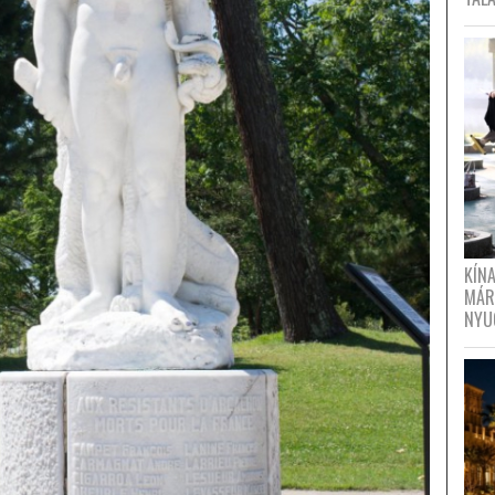
KÍN
MÁR
NYU