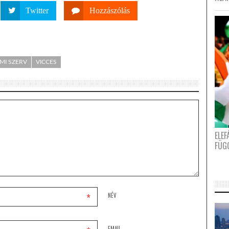
Twitter
Hozzászólás
MI SZERV
VICCES
ELE
FÜG
*
NÉV
EMAIL