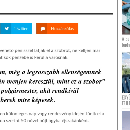
Twitter
Hozzászólás
A bu
buda
levehető pénisszel látják el a szobrot, ne kelljen már
nt sok pénzébe is kerül a városnak.
m, még a legrosszabb ellenségemnek
án menjen keresztül, mint ez a szobor”
polgármester, akit rendkívül
EGY
mberek mire képesek.
FEJL
n különleges nap vagy rendezvény idején tűnik el a
da szerint 50 nővel bújt ágyba éjszakánként.