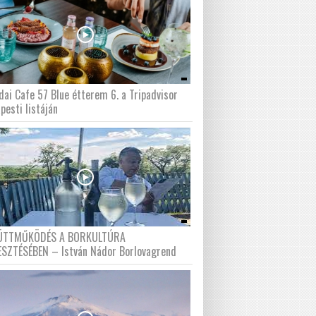
dai Cafe 57 Blue étterem 6. a Tripadvisor
pesti listáján
ÜTTMŰKÖDÉS A BORKULTÚRA
ESZTÉSÉBEN – István Nádor Borlovagrend