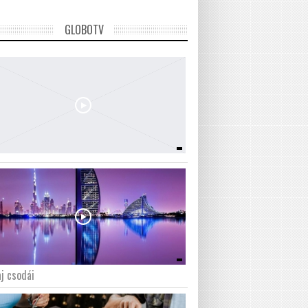
GLOBOTV
j csodái