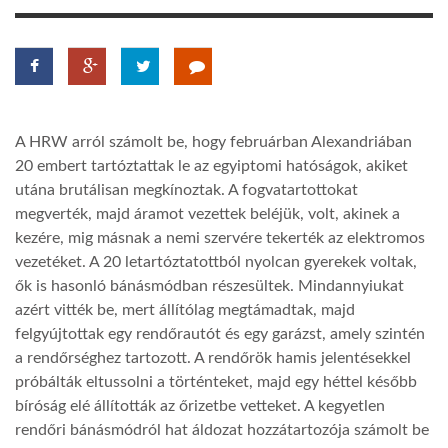
LATIMO.HU
GLOBOBOOK
A HRW arról számolt be, hogy februárban Alexandriában
20 embert tartóztattak le az egyiptomi hatóságok, akiket
utána brutálisan megkínoztak. A fogvatartottokat
megverték, majd áramot vezettek beléjük, volt, akinek a
kezére, mig másnak a nemi szervére tekerték az elektromos
vezetéket. A 20 letartóztatottból nyolcan gyerekek voltak,
ők is hasonló bánásmódban részesültek. Mindannyiukat
azért vitték be, mert állítólag megtámadtak, majd
felgyújtottak egy rendőrautót és egy garázst, amely szintén
a rendőrséghez tartozott. A rendőrök hamis jelentésekkel
próbálták eltussolni a történteket, majd egy héttel később
bíróság elé állították az őrizetbe vetteket. A kegyetlen
rendőri bánásmódról hat áldozat hozzátartozója számolt be