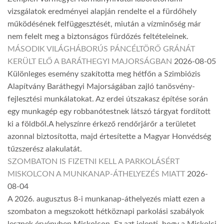
vizsgálatok eredményei alapján rendelte el a fürdőhely
működésének felfüggesztését, miután a vízminőség már
nem felelt meg a biztonságos fürdőzés feltételeinek.
MÁSODIK VILÁGHÁBORÚS PÁNCÉLTÖRŐ GRÁNÁT
KERÜLT ELŐ A BARÁTHEGYI MAJORSÁGBAN
2026-08-05
Különleges esemény szakította meg hétfőn a Szimbiózis
Alapítvány Baráthegyi Majorságában zajló tanösvény-
fejlesztési munkálatokat. Az erdei útszakasz építése során
egy munkagép egy robbanótestnek látszó tárgyat fordított
ki a földből.A helyszínre érkező rendőrjárőr a területet
azonnal biztosította, majd értesítette a Magyar Honvédség
tűzszerész alakulatát.
SZOMBATON IS FIZETNI KELL A PARKOLÁSÉRT
MISKOLCON A MUNKANAP-ÁTHELYEZÉS MIATT
2026-
08-04
A 2026. augusztus 8-i munkanap-áthelyezés miatt ezen a
szombaton a megszokott hétköznapi parkolási szabályok
lesznek érvényben Miskolcon. Ez azt jelenti, hogy a Miskolci