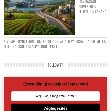
GAZDASÁGI
NÖVEKEDÉS
FELGYORSÍTÁSÁRA
A VILÁG EGYIK LEGKÜLÖNLEGESEBB SIVATAGI VÁROSA – AHOL MÉG A
FELHŐKARCOLÓ IS AGYAGBÓL ÉPÜLT
FOLLOW.IT
Értesüljön új cikkeinkről emailben!
Véglegesítés