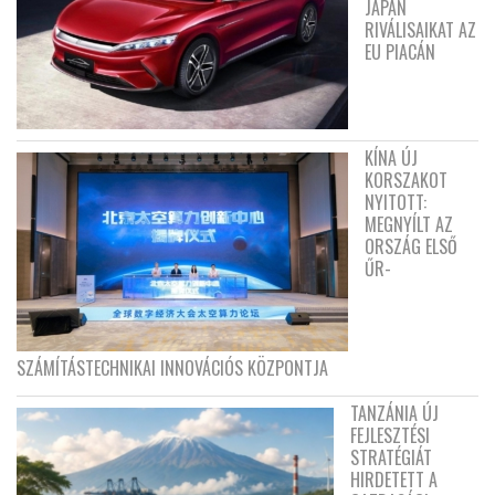
JAPÁN
RIVÁLISAIKAT AZ
EU PIACÁN
KÍNA ÚJ
KORSZAKOT
NYITOTT:
MEGNYÍLT AZ
ORSZÁG ELSŐ
ŰR-
SZÁMÍTÁSTECHNIKAI INNOVÁCIÓS KÖZPONTJA
TANZÁNIA ÚJ
FEJLESZTÉSI
STRATÉGIÁT
HIRDETETT A