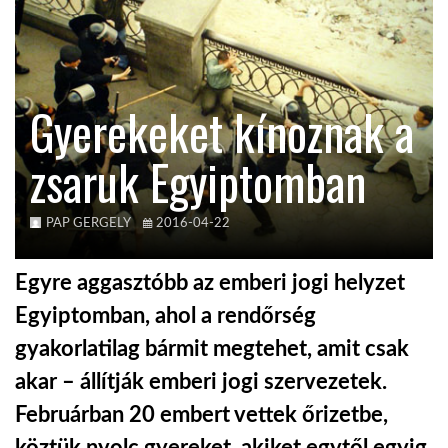
KÖZEL-KELET
Gyerekeket kínoznak a
AUSZTRÁLIA
zsaruk Egyiptomban
A VILÁG ITTHON
PAP GERGELY
2016-04-22
MÉDIA
Egyre aggasztóbb az emberi jogi helyzet
Egyiptomban, ahol a rendőrség
gyakorlatilag bármit megtehet, amit csak
GLOBOTV BP
akar – állítják emberi jogi szervezetek.
Februárban 20 embert vettek őrizetbe,
HÍR3D