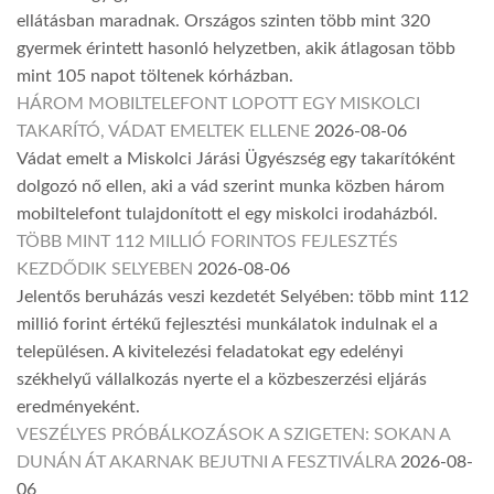
ellátásban maradnak. Országos szinten több mint 320
gyermek érintett hasonló helyzetben, akik átlagosan több
mint 105 napot töltenek kórházban.
HÁROM MOBILTELEFONT LOPOTT EGY MISKOLCI
TAKARÍTÓ, VÁDAT EMELTEK ELLENE
2026-08-06
Vádat emelt a Miskolci Járási Ügyészség egy takarítóként
dolgozó nő ellen, aki a vád szerint munka közben három
mobiltelefont tulajdonított el egy miskolci irodaházból.
TÖBB MINT 112 MILLIÓ FORINTOS FEJLESZTÉS
KEZDŐDIK SELYEBEN
2026-08-06
Jelentős beruházás veszi kezdetét Selyében: több mint 112
millió forint értékű fejlesztési munkálatok indulnak el a
településen. A kivitelezési feladatokat egy edelényi
székhelyű vállalkozás nyerte el a közbeszerzési eljárás
eredményeként.
VESZÉLYES PRÓBÁLKOZÁSOK A SZIGETEN: SOKAN A
DUNÁN ÁT AKARNAK BEJUTNI A FESZTIVÁLRA
2026-08-
06