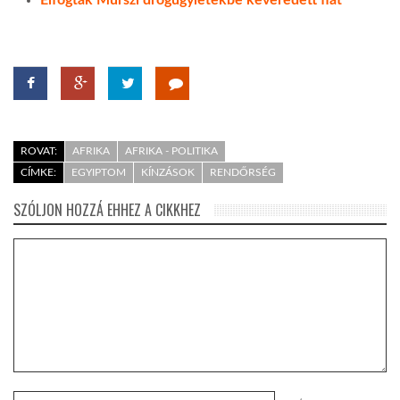
Elfogták Murszi drogügyletekbe keveredett fiát
ROVAT:
AFRIKA
AFRIKA - POLITIKA
CÍMKE:
EGYIPTOM
KÍNZÁSOK
RENDŐRSÉG
SZÓLJON HOZZÁ EHHEZ A CIKKHEZ