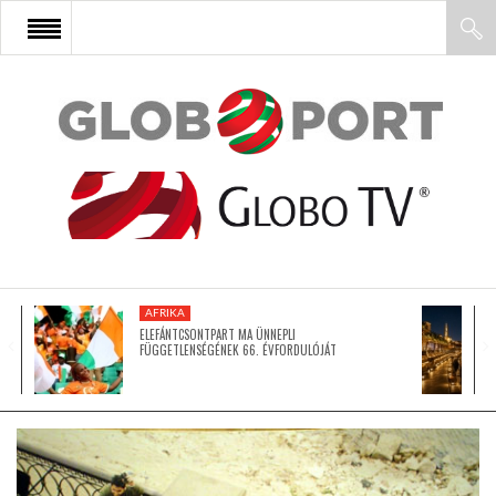
FŐOLDAL
AFRIKA
EURÓPA
AFRIKA
ÁZSIA
ELEFÁNTCSONTPART MA ÜNNEPLI
FÜGGETLENSÉGÉNEK 66. ÉVFORDULÓJÁT
ÉSZAK-AMERIKA
LATIN-AMERIKA