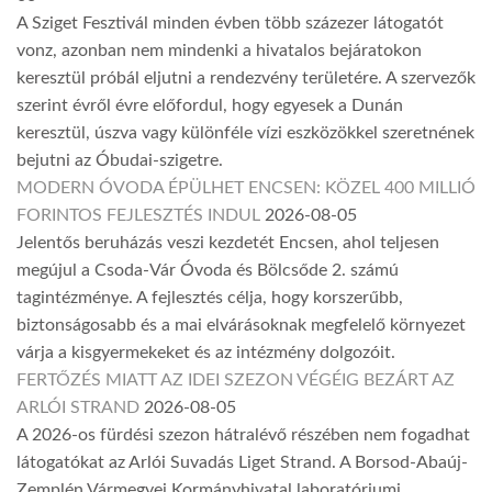
A Sziget Fesztivál minden évben több százezer látogatót
vonz, azonban nem mindenki a hivatalos bejáratokon
keresztül próbál eljutni a rendezvény területére. A szervezők
szerint évről évre előfordul, hogy egyesek a Dunán
keresztül, úszva vagy különféle vízi eszközökkel szeretnének
bejutni az Óbudai-szigetre.
MODERN ÓVODA ÉPÜLHET ENCSEN: KÖZEL 400 MILLIÓ
FORINTOS FEJLESZTÉS INDUL
2026-08-05
Jelentős beruházás veszi kezdetét Encsen, ahol teljesen
megújul a Csoda-Vár Óvoda és Bölcsőde 2. számú
tagintézménye. A fejlesztés célja, hogy korszerűbb,
biztonságosabb és a mai elvárásoknak megfelelő környezet
várja a kisgyermekeket és az intézmény dolgozóit.
FERTŐZÉS MIATT AZ IDEI SZEZON VÉGÉIG BEZÁRT AZ
ARLÓI STRAND
2026-08-05
A 2026-os fürdési szezon hátralévő részében nem fogadhat
látogatókat az Arlói Suvadás Liget Strand. A Borsod-Abaúj-
Zemplén Vármegyei Kormányhivatal laboratóriumi