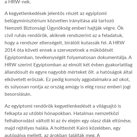
a HRW-nek.
A kegyetlenkedések jelentős részét az egyiptomi
belügyminisztérium közvetlen irányítása alá tartozó
Nemzeti Biztonsági Ügynökség emberi hajtják végre. Ők
civil ruhás rendőrök, akiknek rendszerint az a feladatuk,
hogy a rendszer ellenségeit, bírálóit kutassák fel. A HRW
2014 óta követi ennek a szervezetnek a működését
Egyiptomban, tevékenységét folyamatosan dokumentálja. A
HRW szerint Egyiptomban az elmúlt két évben gyakorlatilag
állandósult és egyre nagyobb mérteket ölt a hatóságok által
elkövetett erőszak. Ez pedig komoly aggodalmakra ad okot,
és súlyosan rontja az ország amúgy is elég rossz emberi jogi
besorolásán.
Az egyiptomi rendőrök kegyetlenkedését a világsajtó is
felkapta az utóbbi hónapokban. Hatalmas nemzetközi
felháborodást váltott ki az év elején egy olasz diák eltűnése,
majd rejtélyes halála. A holttestét Kairó közelében, egy
autópálya mellett, az árokban találták meg. A