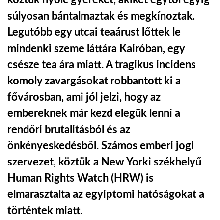
köztük nyolc gyereket, akiket egytől egyig
súlyosan bántalmaztak és megkínoztak.
TROPICALMAGAZIN
Legutóbb egy utcai teaárust lőttek le
mindenki szeme láttára Kairóban, egy
GLOBOTV
csésze tea ára miatt. A tragikus incidens
komoly zavargásokat robbantott ki a
AFRIKA TUDÁSTÁR
fővárosban, ami jól jelzi, hogy az
embereknek már kezd elegük lenni a
A NAP SZÉPE
rendőri brutalitásból és az
önkényeskedésből. Számos emberi jogi
LINKTR.EE
szervezet, köztük a New Yorki székhelyű
Human Rights Watch (HRW) is
GLOBOZSARU
elmarasztalta az egyiptomi hatóságokat a
történtek miatt.
DOBRAVERO.HU