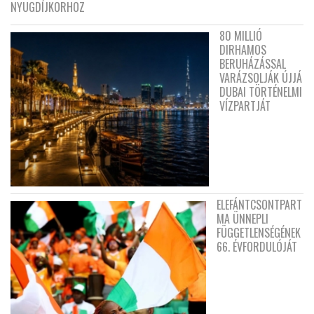
NYUGDÍJKORHOZ
80 MILLIÓ
DIRHAMOS
BERUHÁZÁSSAL
VARÁZSOLJÁK ÚJJÁ
DUBAI TÖRTÉNELMI
VÍZPARTJÁT
ELEFÁNTCSONTPART
MA ÜNNEPLI
FÜGGETLENSÉGÉNEK
66. ÉVFORDULÓJÁT