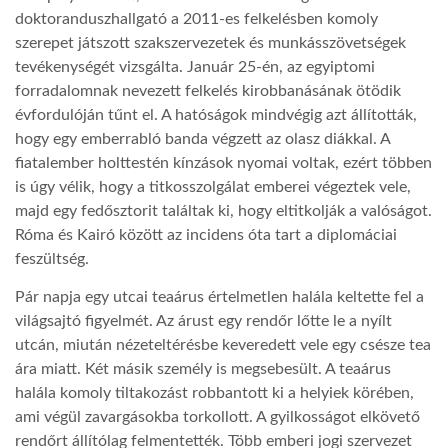
doktoranduszhallgató a 2011-es felkelésben komoly
szerepet játszott szakszervezetek és munkásszövetségek
tevékenységét vizsgálta. Január 25-én, az egyiptomi
forradalomnak nevezett felkelés kirobbanásának ötödik
évfordulóján tűnt el. A hatóságok mindvégig azt állították,
hogy egy emberrabló banda végzett az olasz diákkal. A
fiatalember holttestén kínzások nyomai voltak, ezért többen
is úgy vélik, hogy a titkosszolgálat emberei végeztek vele,
majd egy fedősztorit találtak ki, hogy eltitkolják a valóságot.
Róma és Kairó között az incidens óta tart a diplomáciai
feszültség.
Pár napja egy utcai teaárus értelmetlen halála keltette fel a
világsajtó figyelmét. Az árust egy rendőr lőtte le a nyílt
utcán, miután nézeteltérésbe keveredett vele egy csésze tea
ára miatt. Két másik személy is megsebesült. A teaárus
halála komoly tiltakozást robbantott ki a helyiek körében,
ami végül zavargásokba torkollott. A gyilkosságot elkövető
rendőrt állítólag felmentették. Több emberi jogi szervezet