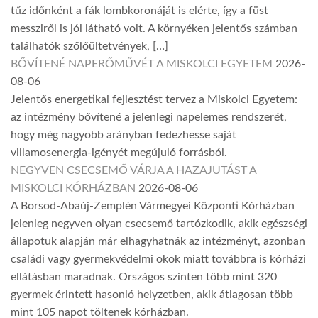
tűz időnként a fák lombkoronáját is elérte, így a füst
messziről is jól látható volt. A környéken jelentős számban
találhatók szőlőültetvények, […]
BŐVÍTENÉ NAPERŐMŰVÉT A MISKOLCI EGYETEM
2026-
08-06
Jelentős energetikai fejlesztést tervez a Miskolci Egyetem:
az intézmény bővítené a jelenlegi napelemes rendszerét,
hogy még nagyobb arányban fedezhesse saját
villamosenergia-igényét megújuló forrásból.
NEGYVEN CSECSEMŐ VÁRJA A HAZAJUTÁST A
MISKOLCI KÓRHÁZBAN
2026-08-06
A Borsod-Abaúj-Zemplén Vármegyei Központi Kórházban
jelenleg negyven olyan csecsemő tartózkodik, akik egészségi
állapotuk alapján már elhagyhatnák az intézményt, azonban
családi vagy gyermekvédelmi okok miatt továbbra is kórházi
ellátásban maradnak. Országos szinten több mint 320
gyermek érintett hasonló helyzetben, akik átlagosan több
mint 105 napot töltenek kórházban.