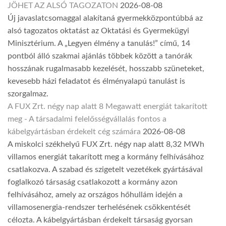
JÖHET AZ ALSÓ TAGOZATON
2026-08-08
Új javaslatcsomaggal alakítaná gyermekközpontúbbá az
alsó tagozatos oktatást az Oktatási és Gyermekügyi
Minisztérium. A „Legyen élmény a tanulás!” című, 14
pontból álló szakmai ajánlás többek között a tanórák
hosszának rugalmasabb kezelését, hosszabb szüneteket,
kevesebb házi feladatot és élményalapú tanulást is
szorgalmaz.
A FUX Zrt. négy nap alatt 8 Megawatt energiát takarított
meg - A társadalmi felelősségvállalás fontos a
kábelgyártásban érdekelt cég számára
2026-08-08
A miskolci székhelyű FUX Zrt. négy nap alatt 8,32 MWh
villamos energiát takarított meg a kormány felhívásához
csatlakozva. A szabad és szigetelt vezetékek gyártásával
foglalkozó társaság csatlakozott a kormány azon
felhívásához, amely az országos hőhullám idején a
villamosenergia-rendszer terhelésének csökkentését
célozta. A kábelgyártásban érdekelt társaság gyorsan