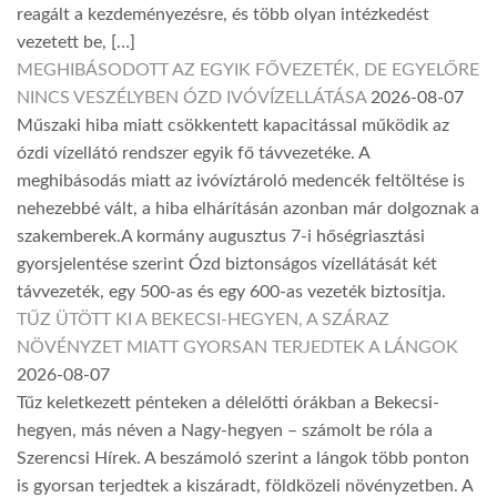
reagált a kezdeményezésre, és több olyan intézkedést
vezetett be, […]
MEGHIBÁSODOTT AZ EGYIK FŐVEZETÉK, DE EGYELŐRE
NINCS VESZÉLYBEN ÓZD IVÓVÍZELLÁTÁSA
2026-08-07
Műszaki hiba miatt csökkentett kapacitással működik az
ózdi vízellátó rendszer egyik fő távvezetéke. A
meghibásodás miatt az ivóvíztároló medencék feltöltése is
nehezebbé vált, a hiba elhárításán azonban már dolgoznak a
szakemberek.A kormány augusztus 7-i hőségriasztási
gyorsjelentése szerint Ózd biztonságos vízellátását két
távvezeték, egy 500-as és egy 600-as vezeték biztosítja.
TŰZ ÜTÖTT KI A BEKECSI-HEGYEN, A SZÁRAZ
NÖVÉNYZET MIATT GYORSAN TERJEDTEK A LÁNGOK
2026-08-07
Tűz keletkezett pénteken a délelőtti órákban a Bekecsi-
hegyen, más néven a Nagy-hegyen – számolt be róla a
Szerencsi Hírek. A beszámoló szerint a lángok több ponton
is gyorsan terjedtek a kiszáradt, földközeli növényzetben. A