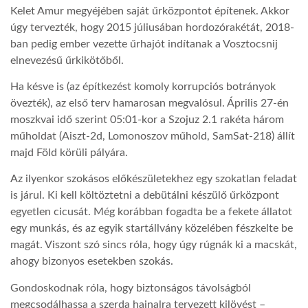
Kelet Amur megyéjében saját űrközpontot építenek. Akkor
úgy tervezték, hogy 2015 júliusában hordozórakétát, 2018-
ban pedig ember vezette űrhajót indítanak a Vosztocsnij
elnevezésű űrkikötőből.
Ha késve is (az építkezést komoly korrupciós botrányok
övezték), az első terv hamarosan megvalósul. Április 27-én
moszkvai idő szerint 05:01-kor a Szojuz 2.1 rakéta három
műholdat (Aiszt-2d, Lomonoszov műhold, SamSat-218) állít
majd Föld körüli pályára.
Az ilyenkor szokásos előkészületekhez egy szokatlan feladat
is járul. Ki kell költöztetni a debütálni készülő űrközpont
egyetlen cicusát. Még korábban fogadta be a fekete állatot
egy munkás, és az egyik startállvány közelében fészkelte be
magát. Viszont szó sincs róla, hogy úgy rúgnák ki a macskát,
ahogy bizonyos esetekben szokás.
Gondoskodnak róla, hogy biztonságos távolságból
megcsodálhassa a szerda hajnalra tervezett kilövést –