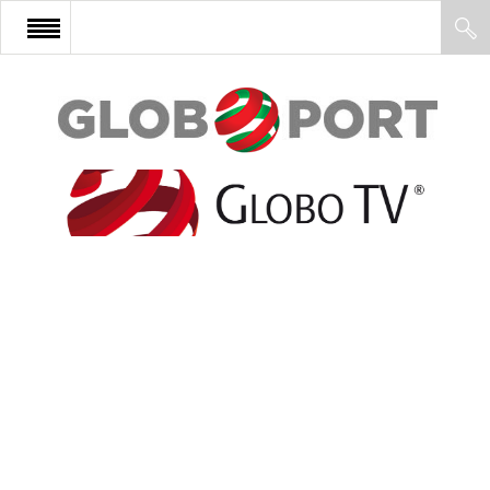
FŐOLDAL
AFRIKA
EURÓPA
ÁZSIA
ÉSZAK-AMERIKA
LATIN-AMERIKA