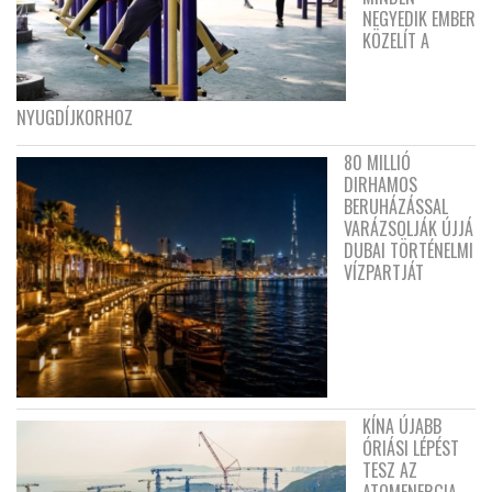
NEGYEDIK EMBER
KÖZELÍT A
NYUGDÍJKORHOZ
80 MILLIÓ
DIRHAMOS
BERUHÁZÁSSAL
VARÁZSOLJÁK ÚJJÁ
DUBAI TÖRTÉNELMI
VÍZPARTJÁT
KÍNA ÚJABB
ÓRIÁSI LÉPÉST
TESZ AZ