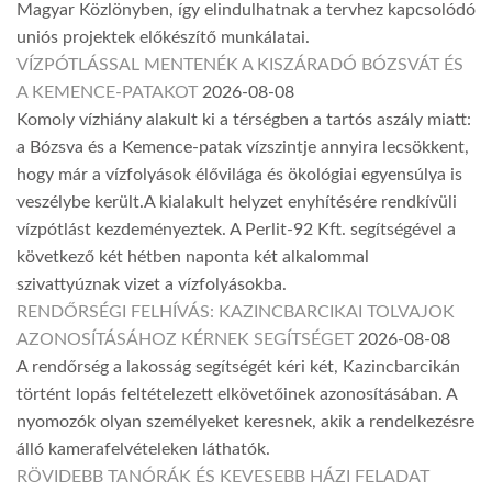
Magyar Közlönyben, így elindulhatnak a tervhez kapcsolódó
uniós projektek előkészítő munkálatai.
VÍZPÓTLÁSSAL MENTENÉK A KISZÁRADÓ BÓZSVÁT ÉS
A KEMENCE-PATAKOT
2026-08-08
Komoly vízhiány alakult ki a térségben a tartós aszály miatt:
a Bózsva és a Kemence-patak vízszintje annyira lecsökkent,
hogy már a vízfolyások élővilága és ökológiai egyensúlya is
veszélybe került.A kialakult helyzet enyhítésére rendkívüli
vízpótlást kezdeményeztek. A Perlit-92 Kft. segítségével a
következő két hétben naponta két alkalommal
szivattyúznak vizet a vízfolyásokba.
RENDŐRSÉGI FELHÍVÁS: KAZINCBARCIKAI TOLVAJOK
AZONOSÍTÁSÁHOZ KÉRNEK SEGÍTSÉGET
2026-08-08
A rendőrség a lakosság segítségét kéri két, Kazincbarcikán
történt lopás feltételezett elkövetőinek azonosításában. A
nyomozók olyan személyeket keresnek, akik a rendelkezésre
álló kamerafelvételeken láthatók.
RÖVIDEBB TANÓRÁK ÉS KEVESEBB HÁZI FELADAT