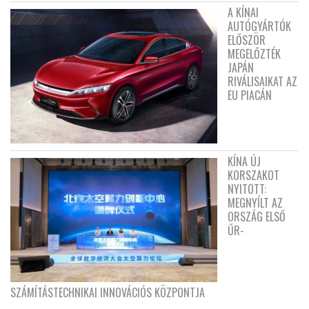
A KÍNAI
AUTÓGYÁRTÓK
ELŐSZÖR
MEGELŐZTÉK
JAPÁN
RIVÁLISAIKAT AZ
EU PIACÁN
KÍNA ÚJ
KORSZAKOT
NYITOTT:
MEGNYÍLT AZ
ORSZÁG ELSŐ
ŰR-
SZÁMÍTÁSTECHNIKAI INNOVÁCIÓS KÖZPONTJA