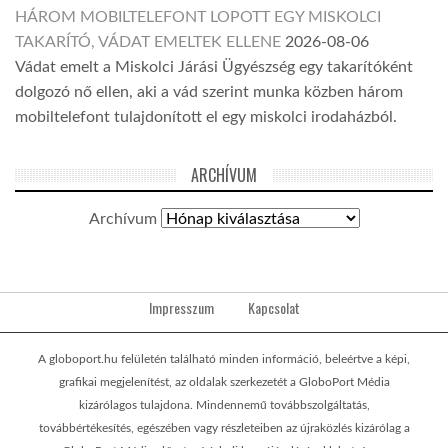
HÁROM MOBILTELEFONT LOPOTT EGY MISKOLCI
TAKARÍTÓ, VÁDAT EMELTEK ELLENE
2026-08-06
Vádat emelt a Miskolci Járási Ügyészség egy takarítóként
dolgozó nő ellen, aki a vád szerint munka közben három
mobiltelefont tulajdonított el egy miskolci irodaházból.
ARCHÍVUM
Archívum
Impresszum
Kapcsolat
A globoport.hu felületén található minden információ, beleértve a képi,
grafikai megjelenítést, az oldalak szerkezetét a GloboPort Média
kizárólagos tulajdona. Mindennemű továbbszolgáltatás,
továbbértékesítés, egészében vagy részleteiben az újraközlés kizárólag a