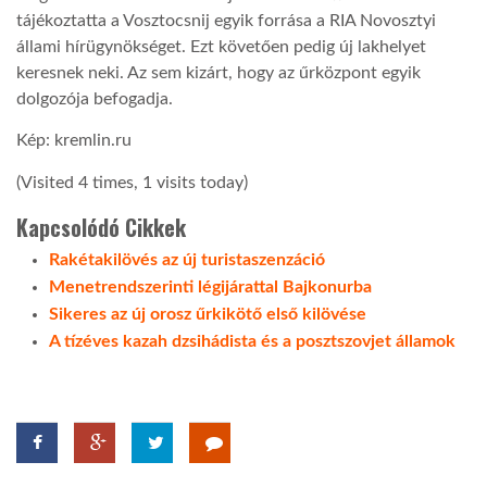
tájékoztatta a Vosztocsnij egyik forrása a RIA Novosztyi
állami hírügynökséget. Ezt követően pedig új lakhelyet
keresnek neki. Az sem kizárt, hogy az űrközpont egyik
dolgozója befogadja.
Kép: kremlin.ru
(Visited 4 times, 1 visits today)
Kapcsolódó Cikkek
Rakétakilövés az új turistaszenzáció
Menetrendszerinti légijárattal Bajkonurba
Sikeres az új orosz űrkikötő első kilövése
A tízéves kazah dzsihádista és a posztszovjet államok