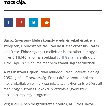
macskája.
LATIMO.HU
GLOBOBOOK
Bár az űrverseny idején komoly eredményeket értek el a
szovjetek, a rendszerváltás után lassult az orosz űrkutatás
lendülete. Ehhez egyebek mellett az is hozzájárult, hogy a
híres űrkikötő, ahonnan például
Jurij Gagarin
is elindult
1961. április 12-én, ma már nem számít saját területnek.
A kazahsztáni Bajkonurban működő űrrepülőteret jelenleg
2050-ig bérli Oroszország. Ennek árát viszont időnként
megpróbálják emelni a kazahok. Ugyanakkor az is előfordult
már, hogy biztonsági okokra hivatkozva igyekeztek
blokkolni egy-egy programot.
Végül 2007-ben megszületett a döntés, az Orosz Távol-