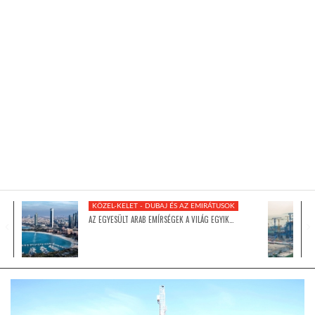
KÖZEL-KELET
AUSZTRÁLIA
A VILÁG ITTHON
MÉDIA
KÖZEL-KELET - DUBAJ ÉS AZ EMIRÁTUSOK
AZ EGYESÜLT ARAB EMÍRSÉGEK A VILÁG EGYIK…
GLOBOTV BP
HÍR3D