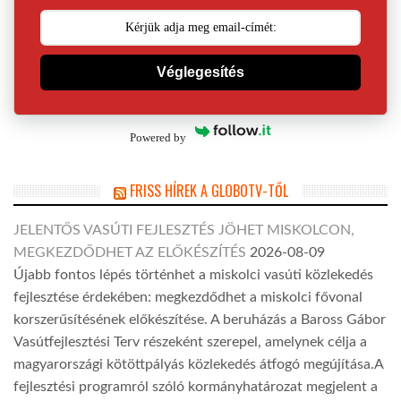
Véglegesítés
Powered by
FRISS HÍREK A GLOBOTV-TŐL
JELENTŐS VASÚTI FEJLESZTÉS JÖHET MISKOLCON,
MEGKEZDŐDHET AZ ELŐKÉSZÍTÉS
2026-08-09
Újabb fontos lépés történhet a miskolci vasúti közlekedés
fejlesztése érdekében: megkezdődhet a miskolci fővonal
korszerűsítésének előkészítése. A beruházás a Baross Gábor
Vasútfejlesztési Terv részeként szerepel, amelynek célja a
magyarországi kötöttpályás közlekedés átfogó megújítása.A
fejlesztési programról szóló kormányhatározat megjelent a