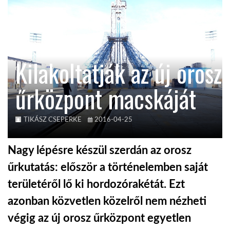
TROPICALMAGAZIN
GLOBOTV
Kilakoltatják az új orosz
űrközpont macskáját
AFRIKA TUDÁSTÁR
A NAP SZÉPE
TIKÁSZ CSEPERKE
2016-04-25
Nagy lépésre készül szerdán az orosz
LINKTR.EE
űrkutatás: először a történelemben saját
területéről lő ki hordozórakétát. Ezt
GLOBOZSARU
azonban közvetlen közelről nem nézheti
végig az új orosz űrközpont egyetlen
DOBRAVERO.HU