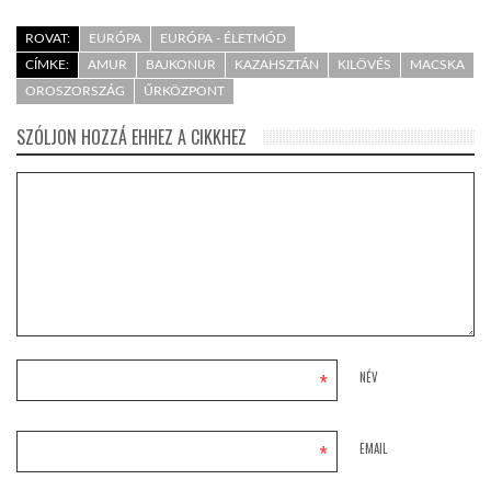
ROVAT:
EURÓPA
EURÓPA - ÉLETMÓD
CÍMKE:
AMUR
BAJKONUR
KAZAHSZTÁN
KILÖVÉS
MACSKA
OROSZORSZÁG
ŰRKÖZPONT
SZÓLJON HOZZÁ EHHEZ A CIKKHEZ
*
NÉV
*
EMAIL