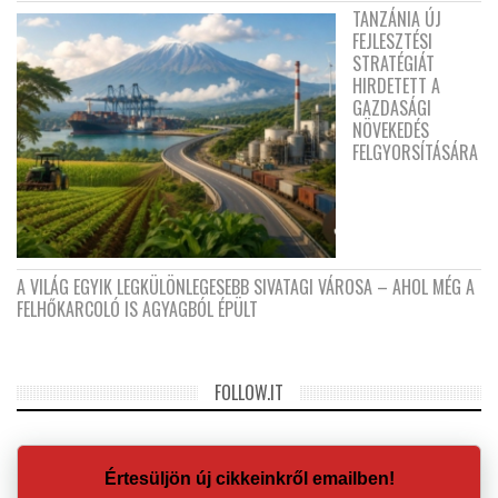
TANZÁNIA ÚJ
FEJLESZTÉSI
STRATÉGIÁT
HIRDETETT A
GAZDASÁGI
NÖVEKEDÉS
FELGYORSÍTÁSÁRA
A VILÁG EGYIK LEGKÜLÖNLEGESEBB SIVATAGI VÁROSA – AHOL MÉG A
FELHŐKARCOLÓ IS AGYAGBÓL ÉPÜLT
FOLLOW.IT
Értesüljön új cikkeinkről emailben!