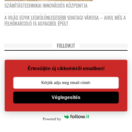
SZÁMÍTÁSTECHNIKAI INNOVÁCIÓS KÖZPONTJA
A VILÁG EGYIK LEGKÜLÖNLEGESEBB SIVATAGI VÁROSA – AHOL MÉG A
FELHŐKARCOLÓ IS AGYAGBÓL ÉPÜLT
FOLLOW.IT
Értesüljön új cikkeinkről emailben!
Véglegesítés
Powered by