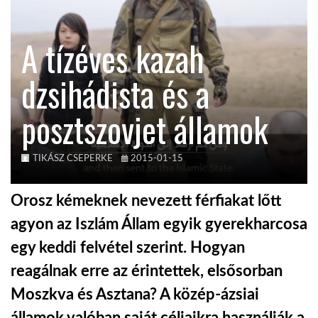
KÖZEL-KELET
A tízéves kazah
dzsihádista és a
AUSZTRÁLIA
posztszovjet államok
A VILÁG ITTHON
TIKÁSZ CSEPERKE
2015-01-15
MÉDIA
Orosz kémeknek nevezett férfiakat lőtt
agyon az Iszlám Állam egyik gyerekharcosa
egy keddi felvétel szerint. Hogyan
GLOBOTV BP
reagálnak erre az érintettek, elsősorban
Moszkva és Asztana? A közép-ázsiai
HÍR3D