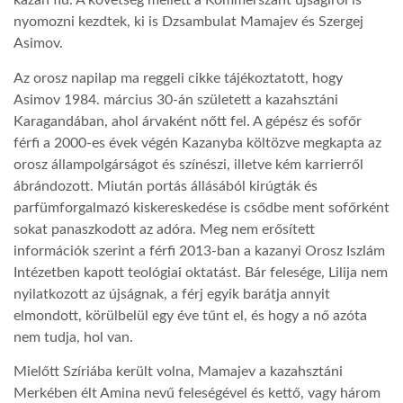
kazah fiú. A követség mellett a Kommerszant újságírói is
nyomozni kezdtek, ki is Dzsambulat Mamajev és Szergej
LATIMO.HU
Asimov.
Az orosz napilap ma reggeli cikke tájékoztatott, hogy
GLOBOBOOK
Asimov 1984. március 30-án született a kazahsztáni
Karagandában, ahol árvaként nőtt fel. A gépész és sofőr
férfi a 2000-es évek végén Kazanyba költözve megkapta az
orosz állampolgárságot és színészi, illetve kém karrierről
ábrándozott. Miután portás állásából kirúgták és
parfümforgalmazó kiskereskedése is csődbe ment sofőrként
sokat panaszkodott az adóra. Meg nem erősített
információk szerint a férfi 2013-ban a kazanyi Orosz Iszlám
Intézetben kapott teológiai oktatást. Bár felesége, Lilija nem
nyilatkozott az újságnak, a férj egyik barátja annyit
elmondott, körülbelül egy éve tűnt el, és hogy a nő azóta
nem tudja, hol van.
Mielőtt Szíriába került volna, Mamajev a kazahsztáni
Merkében élt Amina nevű feleségével és kettő, vagy három