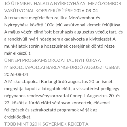
JÓ ÜTEMBEN HALAD A NYÍREGYHÁZA–MEZŐZOMBOR
VASÚTVONAL KORSZERŰSÍTÉSE
2026-08-04
A terveknek megfelelően zajlik a Mezőzombor és
Nyíregyháza közötti 100c jelű vasútvonal kiemelt felújítása.
A május végén elindított beruházás augusztus végéig tart, és
a rendkívüli nyári hőség sem akadályozta a kivitelezést.A
munkálatok során a hosszúsínek cseréjének döntő része
már elkészült.
ÜNNEPI PROGRAMSOROZATTAL NYIT ÚJRA A
MISKOLCTAPOLCAI BARLANGFÜRDŐ AUGUSZTUSBAN
2026-08-04
A Miskolctapolcai Barlangfürdő augusztus 20-án ismét
megnyitja kapuit a látogatók előtt, a visszatérést pedig egy
négynapos rendezvénysorozattal ünnepli. Augusztus 20. és
23. között a fürdő előtti sétányon koncertek, élőzenei
fellépések és szórakoztató programok várják az
érdeklődőket.
TÖBB MINT 320 KISGYERMEK REKEDT A