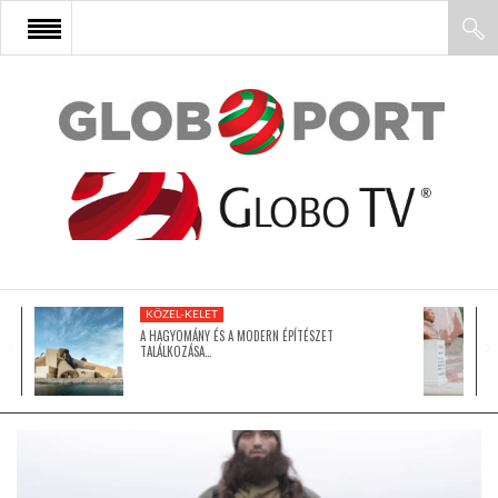
FŐOLDAL
AFRIKA
EURÓPA
KÖZEL-KELET
ÁZSIA
A HAGYOMÁNY ÉS A MODERN ÉPÍTÉSZET
TALÁLKOZÁSA…
ÉSZAK-AMERIKA
LATIN-AMERIKA