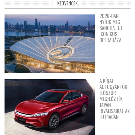
KEDVENCEK
2026-BAN
NYÍLIK MEG
SANGHAJ ÚJ
IKONIKUS
OPERAHÁZA
A KÍNAI
AUTÓGYÁRTÓK
ELŐSZÖR
MEGELŐZTÉK
JAPÁN
RIVÁLISAIKAT AZ
EU PIACÁN