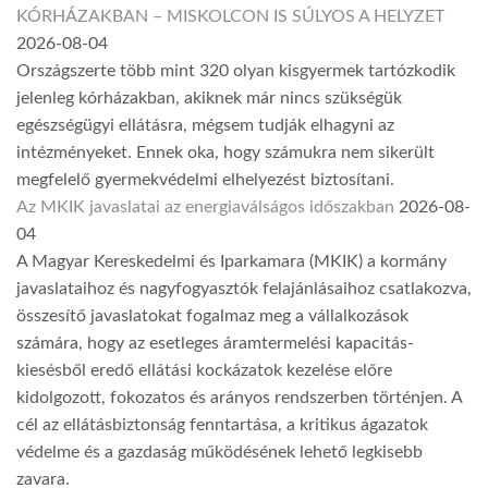
KÓRHÁZAKBAN – MISKOLCON IS SÚLYOS A HELYZET
2026-08-04
Országszerte több mint 320 olyan kisgyermek tartózkodik
jelenleg kórházakban, akiknek már nincs szükségük
egészségügyi ellátásra, mégsem tudják elhagyni az
intézményeket. Ennek oka, hogy számukra nem sikerült
megfelelő gyermekvédelmi elhelyezést biztosítani.
Az MKIK javaslatai az energiaválságos időszakban
2026-08-
04
A Magyar Kereskedelmi és Iparkamara (MKIK) a kormány
javaslataihoz és nagyfogyasztók felajánlásaihoz csatlakozva,
összesítő javaslatokat fogalmaz meg a vállalkozások
számára, hogy az esetleges áramtermelési kapacitás-
kiesésből eredő ellátási kockázatok kezelése előre
kidolgozott, fokozatos és arányos rendszerben történjen. A
cél az ellátásbiztonság fenntartása, a kritikus ágazatok
védelme és a gazdaság működésének lehető legkisebb
zavara.