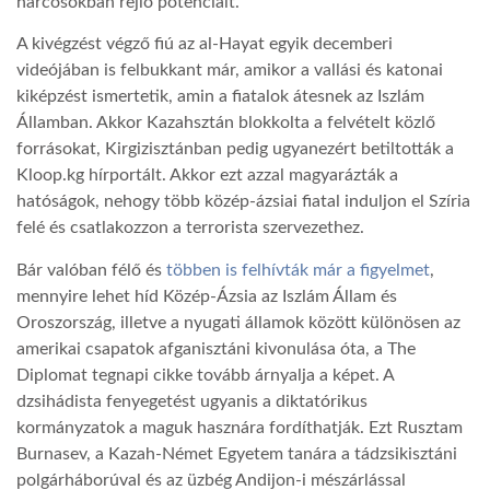
harcosokban rejlő potenciált.
A kivégzést végző fiú az al-Hayat egyik decemberi
videójában is felbukkant már, amikor a vallási és katonai
kiképzést ismertetik, amin a fiatalok átesnek az Iszlám
Államban. Akkor Kazahsztán blokkolta a felvételt közlő
forrásokat, Kirgizisztánban pedig ugyanezért betiltották a
Kloop.kg hírportált. Akkor ezt azzal magyarázták a
hatóságok, nehogy több közép-ázsiai fiatal induljon el Szíria
felé és csatlakozzon a terrorista szervezethez.
Bár valóban félő és
többen is felhívták már a figyelmet
,
mennyire lehet híd Közép-Ázsia az Iszlám Állam és
Oroszország, illetve a nyugati államok között különösen az
amerikai csapatok afganisztáni kivonulása óta, a The
Diplomat tegnapi cikke tovább árnyalja a képet. A
dzsihádista fenyegetést ugyanis a diktatórikus
kormányzatok a maguk hasznára fordíthatják. Ezt Rusztam
Burnasev, a Kazah-Német Egyetem tanára a tádzsikisztáni
polgárháborúval és az üzbég Andijon-i mészárlással