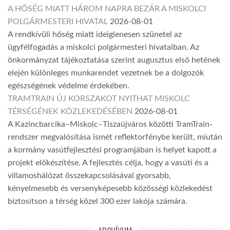
A HŐSÉG MIATT HÁROM NAPRA BEZÁR A MISKOLCI
POLGÁRMESTERI HIVATAL
2026-08-01
A rendkívüli hőség miatt ideiglenesen szünetel az
ügyfélfogadás a miskolci polgármesteri hivatalban. Az
önkormányzat tájékoztatása szerint augusztus első hetének
elején különleges munkarendet vezetnek be a dolgozók
egészségének védelme érdekében.
TRAMTRAIN ÚJ KORSZAKOT NYITHAT MISKOLC
TÉRSÉGÉNEK KÖZLEKEDÉSÉBEN
2026-08-01
A Kazincbarcika–Miskolc–Tiszaújváros közötti TramTrain-
rendszer megvalósítása ismét reflektorfénybe került, miután
a kormány vasútfejlesztési programjában is helyet kapott a
projekt előkészítése. A fejlesztés célja, hogy a vasúti és a
villamoshálózat összekapcsolásával gyorsabb,
kényelmesebb és versenyképesebb közösségi közlekedést
biztosítson a térség közel 300 ezer lakója számára.