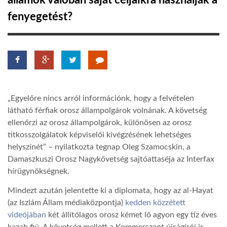
államok valóban saját céljaikra használják a
fenyegetést?
TROPICALMAGAZIN
GLOBOTV
AFRIKA TUDÁSTÁR
„Egyelőre nincs arról információnk, hogy a felvételen
látható férfiak orosz állampolgárok volnának. A követség
A NAP SZÉPE
ellenőrzi az orosz állampolgárok, különösen az orosz
titkosszolgálatok képviselői kivégzésének lehetséges
helyszínét” – nyilatkozta tegnap Oleg Szamocskin, a
LINKTR.EE
Damaszkuszi Orosz Nagykövetség sajtóattaséja az Interfax
hírügynökségnek.
GLOBOZSARU
Mindezt azután jelentette ki a diplomata, hogy az al-Hayat
(az Iszlám Állam médiaközpontja)
kedden közzétett
videójában
két állítólagos orosz kémet lő agyon egy tíz éves
DOBRAVERO.HU