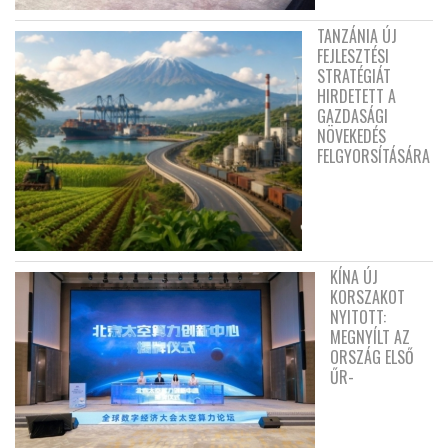
TANZÁNIA ÚJ
FEJLESZTÉSI
STRATÉGIÁT
HIRDETETT A
GAZDASÁGI
NÖVEKEDÉS
FELGYORSÍTÁSÁRA
KÍNA ÚJ
KORSZAKOT
NYITOTT:
MEGNYÍLT AZ
ORSZÁG ELSŐ
ŰR-