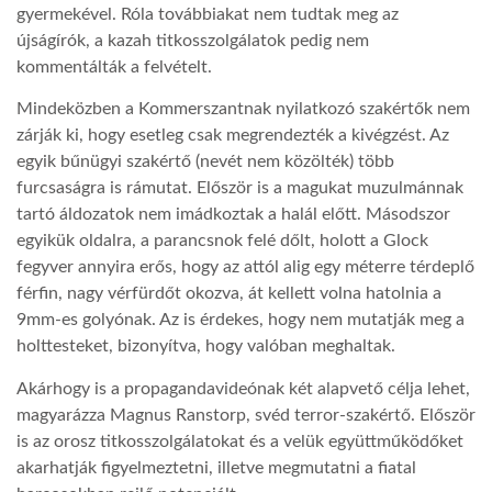
gyermekével. Róla továbbiakat nem tudtak meg az
újságírók, a kazah titkosszolgálatok pedig nem
kommentálták a felvételt.
Mindeközben a Kommerszantnak nyilatkozó szakértők nem
zárják ki, hogy esetleg csak megrendezték a kivégzést. Az
egyik bűnügyi szakértő (nevét nem közölték) több
furcsaságra is rámutat. Először is a magukat muzulmánnak
tartó áldozatok nem imádkoztak a halál előtt. Másodszor
egyikük oldalra, a parancsnok felé dőlt, holott a Glock
fegyver annyira erős, hogy az attól alig egy méterre térdeplő
férfin, nagy vérfürdőt okozva, át kellett volna hatolnia a
9mm-es golyónak. Az is érdekes, hogy nem mutatják meg a
holttesteket, bizonyítva, hogy valóban meghaltak.
Akárhogy is a propagandavideónak két alapvető célja lehet,
magyarázza Magnus Ranstorp, svéd terror-szakértő. Először
is az orosz titkosszolgálatokat és a velük együttműködőket
akarhatják figyelmeztetni, illetve megmutatni a fiatal