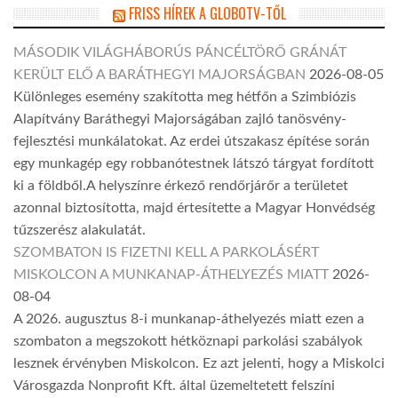
FRISS HÍREK A GLOBOTV-TŐL
MÁSODIK VILÁGHÁBORÚS PÁNCÉLTÖRŐ GRÁNÁT
KERÜLT ELŐ A BARÁTHEGYI MAJORSÁGBAN
2026-08-05
Különleges esemény szakította meg hétfőn a Szimbiózis
Alapítvány Baráthegyi Majorságában zajló tanösvény-
fejlesztési munkálatokat. Az erdei útszakasz építése során
egy munkagép egy robbanótestnek látszó tárgyat fordított
ki a földből.A helyszínre érkező rendőrjárőr a területet
azonnal biztosította, majd értesítette a Magyar Honvédség
tűzszerész alakulatát.
SZOMBATON IS FIZETNI KELL A PARKOLÁSÉRT
MISKOLCON A MUNKANAP-ÁTHELYEZÉS MIATT
2026-
08-04
A 2026. augusztus 8-i munkanap-áthelyezés miatt ezen a
szombaton a megszokott hétköznapi parkolási szabályok
lesznek érvényben Miskolcon. Ez azt jelenti, hogy a Miskolci
Városgazda Nonprofit Kft. által üzemeltetett felszíni