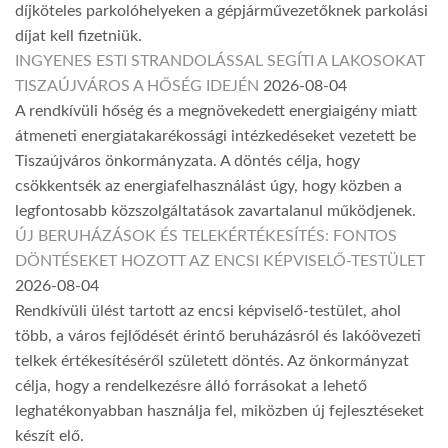
díjköteles parkolóhelyeken a gépjárművezetőknek parkolási
díjat kell fizetniük.
INGYENES ESTI STRANDOLÁSSAL SEGÍTI A LAKOSOKAT
TISZAÚJVÁROS A HŐSÉG IDEJÉN
2026-08-04
A rendkívüli hőség és a megnövekedett energiaigény miatt
átmeneti energiatakarékossági intézkedéseket vezetett be
Tiszaújváros önkormányzata. A döntés célja, hogy
csökkentsék az energiafelhasználást úgy, hogy közben a
legfontosabb közszolgáltatások zavartalanul működjenek.
ÚJ BERUHÁZÁSOK ÉS TELEKÉRTÉKESÍTÉS: FONTOS
DÖNTÉSEKET HOZOTT AZ ENCSI KÉPVISELŐ-TESTÜLET
2026-08-04
Rendkívüli ülést tartott az encsi képviselő-testület, ahol
több, a város fejlődését érintő beruházásról és lakóövezeti
telkek értékesítéséről született döntés. Az önkormányzat
célja, hogy a rendelkezésre álló forrásokat a lehető
leghatékonyabban használja fel, miközben új fejlesztéseket
készít elő.