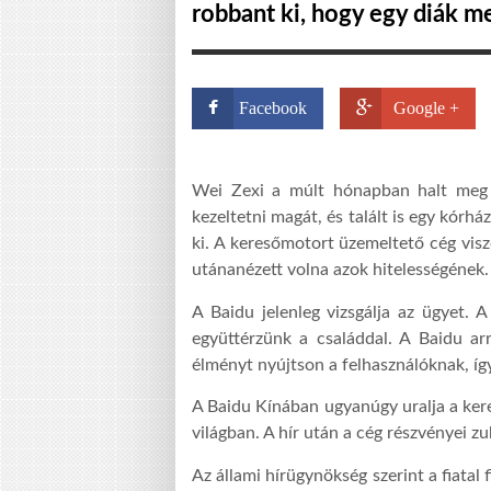
robbant ki, hogy egy diák m
Facebook
Google +
Wei Zexi a múlt hónapban halt meg a
kezeltetni magát, és talált is egy kórh
ki. A keresőmotort üzemeltető cég viszo
utánanézett volna azok hitelességének.
A Baidu jelenleg vizsgálja az ügyet. 
együttérzünk a családdal. A Baidu ar
élményt nyújtson a felhasználóknak, így
A Baidu Kínában ugyanúgy uralja a kere
világban. A hír után a cég részvényei z
Az állami hírügynökség szerint a fiatal