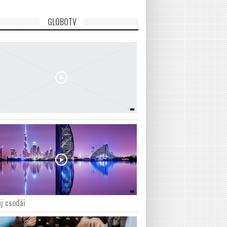
GLOBOTV
j csodái