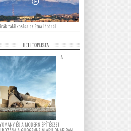
́rák találkozása az Etna lábánál
HETI TOPLISTA
A
YOMÁNY ÉS A MODERN ÉPÍTÉSZET
ÁLKOZÁSA A GUGGENHEIM ABU DHABIBAN