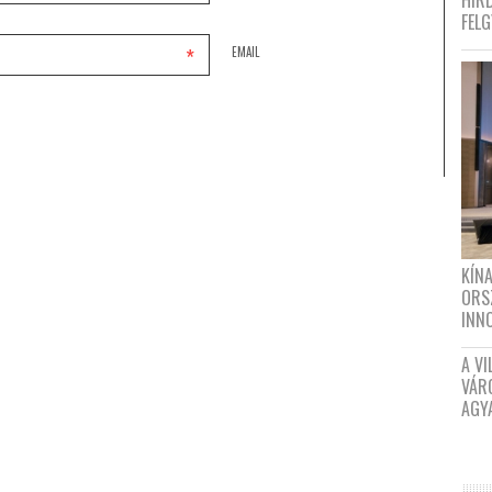
HIR
FEL
*
EMAIL
KÍN
ORS
INN
A VI
VÁR
AGY