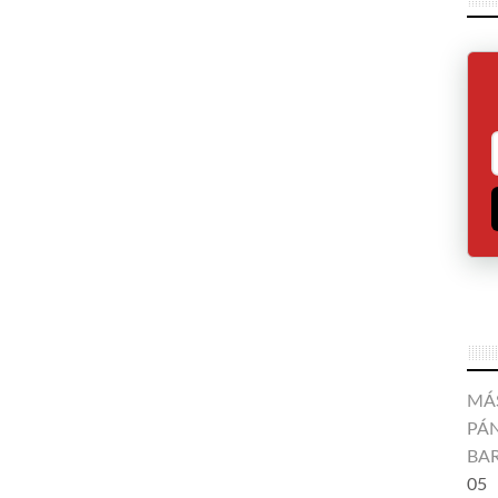
MÁ
PÁN
BA
05