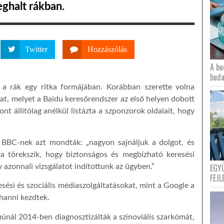
eghalt rákban.
Twitter
Hozzászólás
A bu
buda
 rák egy ritka formájában. Korábban szerette volna
ázat, melyet a Baidu keresőrendszer az első helyen dobott
nt állítólag anélkül listázta a szponzorok oldalait, hogy
A BBC-nek azt mondták: „nagyon sajnáljuk a dolgot, és
ra törekszik, hogy biztonságos és megbízható keresési
EGY
 azonnali vizsgálatot indítottunk az ügyben.”
FEJL
sési és szociális médiaszolgáltatásokat, mint a Google a
uhanni kezdtek.
 fiúnál 2014-ben diagnosztizálták a szinoviális szarkómát,