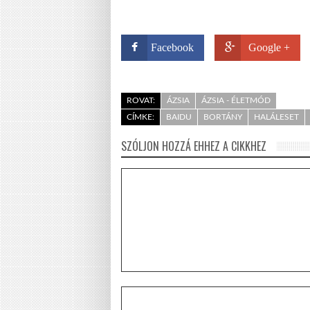
Facebook
Google +
ROVAT:
ÁZSIA
ÁZSIA - ÉLETMÓD
CÍMKE:
BAIDU
BORTÁNY
HALÁLESET
SZÓLJON HOZZÁ EHHEZ A CIKKHEZ