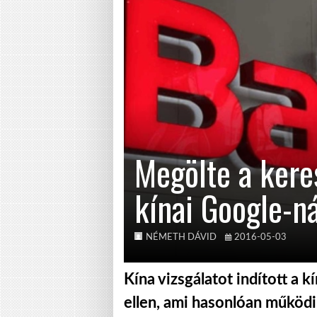
Megölte a kere
kínai Google-ná
NÉMETH DÁVID
2016-05-03
Kína vizsgálatot indított a k
ellen, ami hasonlóan működi