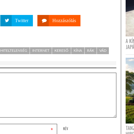
Twitter
Hozzászólás
A K
JAPÁ
HITELTELENSÉG
INTERNET
KERESŐ
KÍNA
RÁK
VÁD
TANZ
*
NÉV