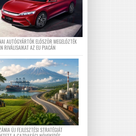
ÍNAI AUTÓGYÁRTÓK ELŐSZÖR MEGELŐZTÉK
N RIVÁLISAIKAT AZ EU PIACÁN
ÁNIA ÚJ FEJLESZTÉSI STRATÉGIÁT