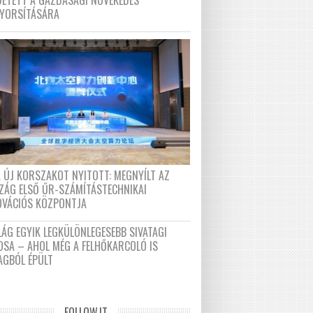
DETETT A GAZDASÁGI NÖVEKEDÉS
GYORSÍTÁSÁRA
A ÚJ KORSZAKOT NYITOTT: MEGNYÍLT AZ
ZÁG ELSŐ ŰR-SZÁMÍTÁSTECHNIKAI
OVÁCIÓS KÖZPONTJA
LÁG EGYIK LEGKÜLÖNLEGESEBB SIVATAGI
OSA – AHOL MÉG A FELHŐKARCOLÓ IS
AGBÓL ÉPÜLT
FOLLOW.IT