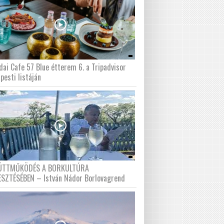
dai Cafe 57 Blue étterem 6. a Tripadvisor
pesti listáján
ÜTTMŰKÖDÉS A BORKULTÚRA
ESZTÉSÉBEN – István Nádor Borlovagrend