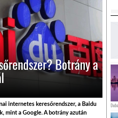
sőrendszer? Botrány a
l
ínai internetes keresőrendszer, a Baidu
Duba
k, mint a Google. A botrány azután