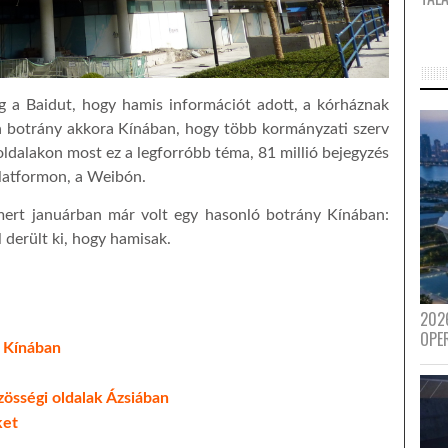
g a Baidut, hogy hamis információt adott, a kórháznak
 a botrány akkora Kínában, hogy több kormányzati szerv
s oldalakon most ez a legforróbb téma, 81 millió bejegyzés
platformon, a Weibón.
 mert januárban már volt egy hasonló botrány Kínában:
derült ki, hogy hamisak.
202
OPE
 Kínában
össégi oldalak Ázsiában
ket