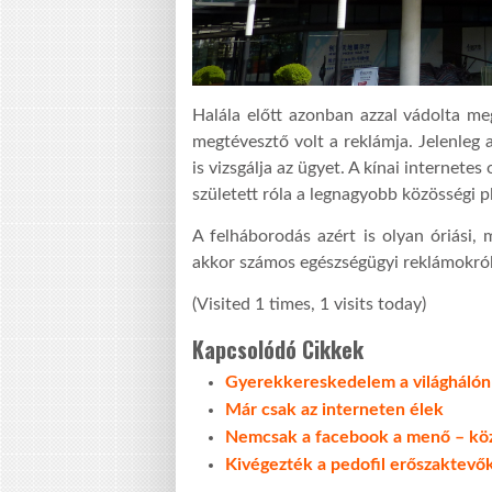
Halála előtt azonban azzal vádolta me
megtévesztő volt a reklámja. Jelenleg
is vizsgálja az ügyet. A kínai internete
született róla a legnagyobb közösségi 
A felháborodás azért is olyan óriási,
akkor számos egészségügyi reklámokról 
(Visited 1 times, 1 visits today)
Kapcsolódó Cikkek
Gyerekkereskedelem a világhálón
Már csak az interneten élek
Nemcsak a facebook a menő – köz
Kivégezték a pedofil erőszaktevő