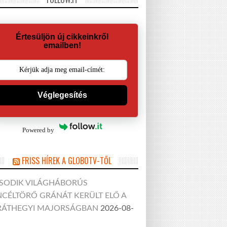
Értesüljön új cikkeinkről
emailben!
Véglegesítés
Powered by
FRISS HÍREK A GLOBOTV-TŐL
SODIK VILÁGHÁBORÚS
CÉLTÖRŐ GRÁNÁT KERÜLT ELŐ A
RÁTHEGYI MAJORSÁGBAN
2026-08-