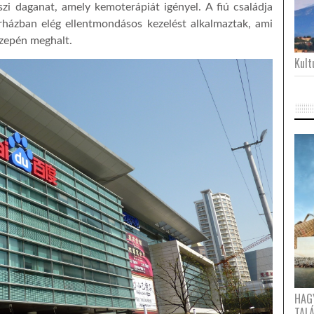
szi daganat, amely kemoterápiát igényel.
A fiú családja
kórházban elég ellentmondásos kezelést alkalmaztak, ami
közepén meghalt.
Kultu
HAG
TAL