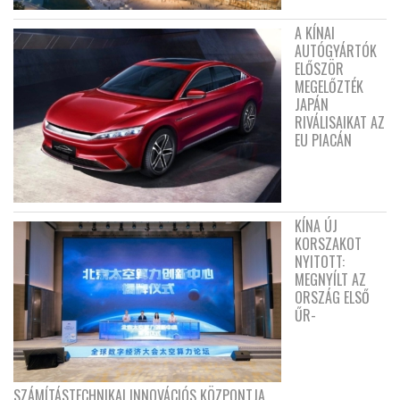
A KÍNAI
AUTÓGYÁRTÓK
ELŐSZÖR
MEGELŐZTÉK
JAPÁN
RIVÁLISAIKAT AZ
EU PIACÁN
KÍNA ÚJ
KORSZAKOT
NYITOTT:
MEGNYÍLT AZ
ORSZÁG ELSŐ
ŰR-
SZÁMÍTÁSTECHNIKAI INNOVÁCIÓS KÖZPONTJA