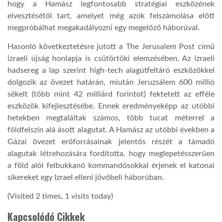
hogy a Hamász legfontosabb stratégiai eszközének
elvesztésétől tart, amelyet még azok felszámolása előtt
megpróbálhat megakadályozni egy megelőző háborúval.
Hasonló következtetésre jutott a The Jerusalem Post című
izraeli újság honlapja is csütörtöki elemzésében. Az izraeli
hadsereg a lap szerint high-tech alagútfeltáró eszközökkel
dolgozik az övezet határán, miután Jeruzsálem 600 millió
sékelt (több mint 42 milliárd forintot) fektetett az efféle
eszközök kifejlesztésébe. Ennek eredményeképp az utóbbi
hetekben megtaláltak számos, több tucat méterrel a
földfelszín alá ásott alagutat. A Hamász az utóbbi években a
Gázai övezet erőforrásainak jelentős részét a támadó
alagutak létrehozására fordította, hogy meglepetésszerűen
a föld alól felbukkanó kommandósokkal érjenek el katonai
sikereket egy Izrael elleni jövőbeli háborúban.
(Visited 2 times, 1 visits today)
Kapcsolódó Cikkek