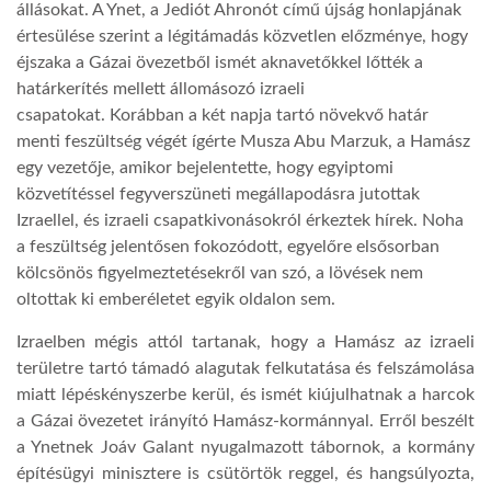
állásokat. A Ynet, a Jediót Ahronót című újság honlapjának
értesülése szerint a légitámadás közvetlen előzménye, hogy
LATIMO.HU
éjszaka a Gázai övezetből ismét aknavetőkkel lőtték a
határkerítés mellett állomásozó izraeli
csapatokat. Korábban a két napja tartó növekvő határ
GLOBOBOOK
menti feszültség végét ígérte Musza Abu Marzuk, a Hamász
egy vezetője, amikor bejelentette, hogy egyiptomi
közvetítéssel fegyverszüneti megállapodásra jutottak
Izraellel, és izraeli csapatkivonásokról érkeztek hírek. Noha
a feszültség jelentősen fokozódott, egyelőre elsősorban
kölcsönös figyelmeztetésekről van szó, a lövések nem
oltottak ki emberéletet egyik oldalon sem.
Izraelben mégis attól tartanak, hogy a Hamász az izraeli
területre tartó támadó alagutak felkutatása és felszámolása
miatt lépéskényszerbe kerül, és ismét kiújulhatnak a harcok
a Gázai övezetet irányító Hamász-kormánnyal. Erről beszélt
a Ynetnek Joáv Galant nyugalmazott tábornok, a kormány
építésügyi minisztere is csütörtök reggel, és hangsúlyozta,