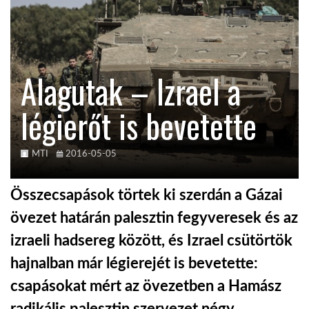
KÖZEL-KELET
Alagutak – Izrael a
AUSZTRÁLIA
légierőt is bevetette
A VILÁG ITTHON
MTI
2016-05-05
MÉDIA
Összecsapások törtek ki szerdán a Gázai
övezet határán palesztin fegyveresek és az
izraeli hadsereg között, és Izrael csütörtök
GLOBOTV BP
hajnalban már légierejét is bevetette:
csapásokat mért az övezetben a Hamász
HÍR3D