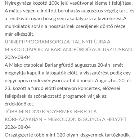
Nyíregyháza közötti 100c jelű vasútvonal kiemelt felújítása.
A május végén elindított beruházás augusztus végéig tart, és
a rendkívüli nyári hőség sem akadályozta a kivitelezést.A
munkálatok során a hosszúsínek cseréjének döntő része
már elkészült.
ÜNNEPI PROGRAMSOROZATTAL NYIT ÚJRA A
MISKOLCTAPOLCAI BARLANGFÜRDŐ AUGUSZTUSBAN
2026-08-04
A Miskolctapolcai Barlangfürdő augusztus 20-án ismét
megnyitja kapuit a látogatók előtt, a visszatérést pedig egy
négynapos rendezvénysorozattal ünnepli. Augusztus 20. és
23. között a fürdő előtti sétányon koncertek, élőzenei
fellépések és szórakoztató programok várják az
érdeklődőket.
TÖBB MINT 320 KISGYERMEK REKEDT A
KÓRHÁZAKBAN – MISKOLCON IS SÚLYOS A HELYZET
2026-08-04
Országszerte több mint 320 olyan kisgyermek tartózkodik