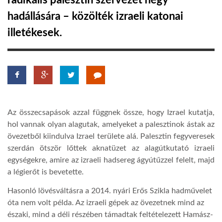
radikális palesztin szervezet négy
hadállására – közölték izraeli katonai
TROPICALMAGAZIN
illetékesek.
GLOBOTV
AFRIKA TUDÁSTÁR
Az összecsapások azzal függnek össze, hogy Izrael kutatja,
A NAP SZÉPE
hol vannak olyan alagutak, amelyeket a palesztinok ástak az
övezetből kiindulva Izrael területe alá. Palesztin fegyveresek
szerdán ötször lőttek aknatüzet az alagútkutató izraeli
LINKTR.EE
egységekre, amire az izraeli hadsereg ágyútűzzel felelt, majd
a légierőt is bevetette.
GLOBOZSARU
Hasonló lövésváltásra a 2014. nyári Erős Szikla hadművelet
óta nem volt példa. Az izraeli gépek az övezetnek mind az
DOBRAVERO.HU
északi, mind a déli részében támadtak feltételezett Hamász-