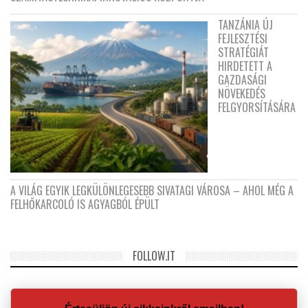
TANZÁNIA ÚJ
FEJLESZTÉSI
STRATÉGIÁT
HIRDETETT A
GAZDASÁGI
NÖVEKEDÉS
FELGYORSÍTÁSÁRA
A VILÁG EGYIK LEGKÜLÖNLEGESEBB SIVATAGI VÁROSA – AHOL MÉG A
FELHŐKARCOLÓ IS AGYAGBÓL ÉPÜLT
FOLLOW.IT