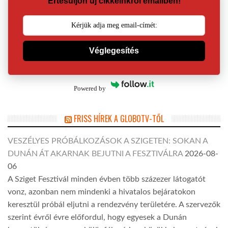
Értesüljön új cikkeinkről emailben!
Véglegesítés
Powered by
FRISS HÍREK A GLOBOTV-TŐL
VESZÉLYES PRÓBÁLKOZÁSOK A SZIGETEN: SOKAN A
DUNÁN ÁT AKARNAK BEJUTNI A FESZTIVÁLRA
2026-08-
06
A Sziget Fesztivál minden évben több százezer látogatót
vonz, azonban nem mindenki a hivatalos bejáratokon
keresztül próbál eljutni a rendezvény területére. A szervezők
szerint évről évre előfordul, hogy egyesek a Dunán