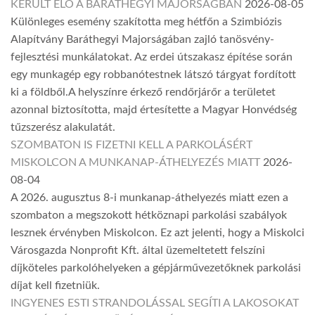
KERÜLT ELŐ A BARÁTHEGYI MAJORSÁGBAN
2026-08-05
Különleges esemény szakította meg hétfőn a Szimbiózis
Alapítvány Baráthegyi Majorságában zajló tanösvény-
fejlesztési munkálatokat. Az erdei útszakasz építése során
egy munkagép egy robbanótestnek látszó tárgyat fordított
ki a földből.A helyszínre érkező rendőrjárőr a területet
azonnal biztosította, majd értesítette a Magyar Honvédség
tűzszerész alakulatát.
SZOMBATON IS FIZETNI KELL A PARKOLÁSÉRT
MISKOLCON A MUNKANAP-ÁTHELYEZÉS MIATT
2026-
08-04
A 2026. augusztus 8-i munkanap-áthelyezés miatt ezen a
szombaton a megszokott hétköznapi parkolási szabályok
lesznek érvényben Miskolcon. Ez azt jelenti, hogy a Miskolci
Városgazda Nonprofit Kft. által üzemeltetett felszíni
díjköteles parkolóhelyeken a gépjárművezetőknek parkolási
díjat kell fizetniük.
INGYENES ESTI STRANDOLÁSSAL SEGÍTI A LAKOSOKAT