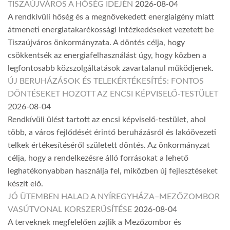
TISZAÚJVÁROS A HŐSÉG IDEJÉN
2026-08-04
A rendkívüli hőség és a megnövekedett energiaigény miatt
átmeneti energiatakarékossági intézkedéseket vezetett be
Tiszaújváros önkormányzata. A döntés célja, hogy
csökkentsék az energiafelhasználást úgy, hogy közben a
legfontosabb közszolgáltatások zavartalanul működjenek.
ÚJ BERUHÁZÁSOK ÉS TELEKÉRTÉKESÍTÉS: FONTOS
DÖNTÉSEKET HOZOTT AZ ENCSI KÉPVISELŐ-TESTÜLET
2026-08-04
Rendkívüli ülést tartott az encsi képviselő-testület, ahol
több, a város fejlődését érintő beruházásról és lakóövezeti
telkek értékesítéséről született döntés. Az önkormányzat
célja, hogy a rendelkezésre álló forrásokat a lehető
leghatékonyabban használja fel, miközben új fejlesztéseket
készít elő.
JÓ ÜTEMBEN HALAD A NYÍREGYHÁZA–MEZŐZOMBOR
VASÚTVONAL KORSZERŰSÍTÉSE
2026-08-04
A terveknek megfelelően zajlik a Mezőzombor és