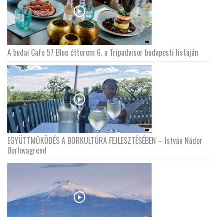
A budai Cafe 57 Blue étterem 6. a Tripadvisor budapesti listáján
EGYÜTTMŰKÖDÉS A BORKULTÚRA FEJLESZTÉSÉBEN – István Nádor
Borlovagrend