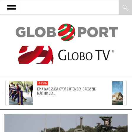
FŐOLDAL
AFRIKA
EURÓPA
ÁZSIA
ÁZSIA
KÍNA LAKOSSÁGA GYORS ÜTEMBEN ÖREGSZIK:
MÁR MINDEN…
ÉSZAK-AMERIKA
LATIN-AMERIKA