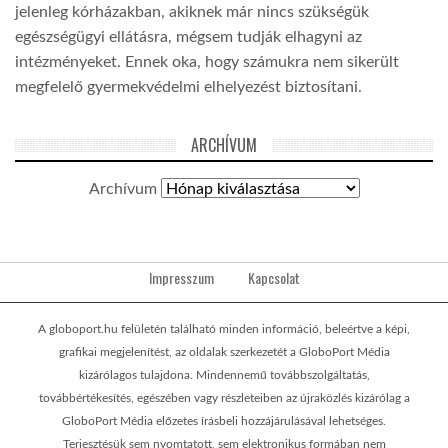
jelenleg kórházakban, akiknek már nincs szükségük
egészségügyi ellátásra, mégsem tudják elhagyni az
intézményeket. Ennek oka, hogy számukra nem sikerült
megfelelő gyermekvédelmi elhelyezést biztosítani.
ARCHÍVUM
Archívum
Impresszum
Kapcsolat
A globoport.hu felületén található minden információ, beleértve a képi,
grafikai megjelenítést, az oldalak szerkezetét a GloboPort Média
kizárólagos tulajdona. Mindennemű továbbszolgáltatás,
továbbértékesítés, egészében vagy részleteiben az újraközlés kizárólag a
GloboPort Média előzetes írásbeli hozzájárulásával lehetséges.
Terjesztésük sem nyomtatott, sem elektronikus formában nem