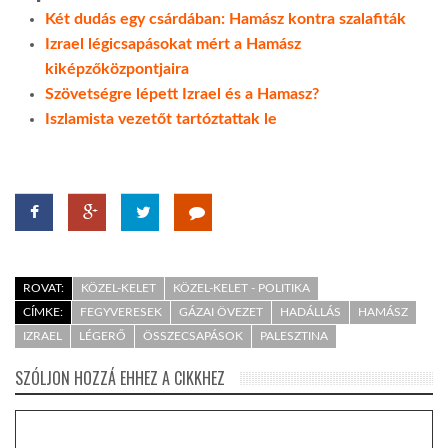
Két dudás egy csárdában: Hamász kontra szalafiták
Izrael légicsapásokat mért a Hamász
kiképzőközpontjaira
Szövetségre lépett Izrael és a Hamasz?
Iszlamista vezetőt tartóztattak le
ROVAT:
KÖZEL-KELET
KÖZEL-KELET - POLITIKA
CÍMKE:
FEGYVERESEK
GÁZAI ÖVEZET
HADÁLLÁS
HAMÁSZ
IZRAEL
LÉGERŐ
ÖSSZECSAPÁSOK
PALESZTINA
SZÓLJON HOZZÁ EHHEZ A CIKKHEZ