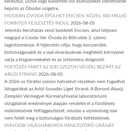
keresztül, úszva vagy különféle vízi eszközökkel szeretnének
bejutni az Óbudai-szigetre.
MODERN ÓVODA ÉPÜLHET ENCSEN: KÖZEL 400 MILLIÓ
FORINTOS FEJLESZTÉS INDUL
2026-08-05
Jelentős beruházás veszi kezdetét Encsen, ahol teljesen
megújul a Csoda-Vár Óvoda és Bölcsőde 2. számú
tagintézménye. A fejlesztés célja, hogy korszerűbb,
biztonságosabb és a mai elvárásoknak megfelelő környezet
várja a kisgyermekeket és az intézmény dolgozóit.
FERTŐZÉS MIATT AZ IDEI SZEZON VÉGÉIG BEZÁRT AZ
ARLÓI STRAND
2026-08-05
A 2026-os fürdési szezon hátralévő részében nem fogadhat
látogatókat az Arlói Suvadás Liget Strand. A Borsod-Abaúj-
Zemplén Vármegyei Kormányhivatal laboratóriumi
vizsgálatok eredményei alapján rendelte el a fürdőhely
működésének felfüggesztését, miután a vízminőség már
nem felelt meg a biztonságos fürdőzés feltételeinek.
MÁSODIK VILÁGHÁBORÚS PÁNCÉLTÖRŐ GRÁNÁT