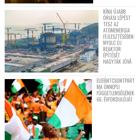
KÍNA ÚJABB
ÓRIÁSI LÉPÉST
TESZ AZ
ATOMENERGIA
FEJLESZTÉSÉBEN:
NYOLC ÚJ
REAKTOR
ÉPÍTÉSÉT
HAGYTÁK JÓVÁ
ELEFÁNTCSONTPART
MA ÜNNEPLI
FÜGGETLENSÉGÉNEK
66. ÉVFORDULÓJÁT