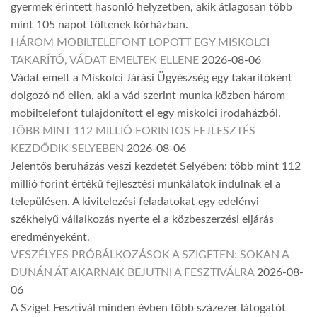
gyermek érintett hasonló helyzetben, akik átlagosan több
mint 105 napot töltenek kórházban.
HÁROM MOBILTELEFONT LOPOTT EGY MISKOLCI
TAKARÍTÓ, VÁDAT EMELTEK ELLENE
2026-08-06
Vádat emelt a Miskolci Járási Ügyészség egy takarítóként
dolgozó nő ellen, aki a vád szerint munka közben három
mobiltelefont tulajdonított el egy miskolci irodaházból.
TÖBB MINT 112 MILLIÓ FORINTOS FEJLESZTÉS
KEZDŐDIK SELYEBEN
2026-08-06
Jelentős beruházás veszi kezdetét Selyében: több mint 112
millió forint értékű fejlesztési munkálatok indulnak el a
településen. A kivitelezési feladatokat egy edelényi
székhelyű vállalkozás nyerte el a közbeszerzési eljárás
eredményeként.
VESZÉLYES PRÓBÁLKOZÁSOK A SZIGETEN: SOKAN A
DUNÁN ÁT AKARNAK BEJUTNI A FESZTIVÁLRA
2026-08-
06
A Sziget Fesztivál minden évben több százezer látogatót