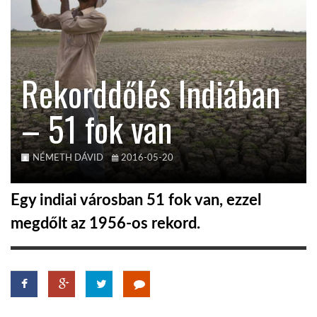
KÖZEL-KELET
Rekorddőlés Indiában
AUSZTRÁLIA
– 51 fok van
A VILÁG ITTHON
NÉMETH DÁVID
2016-05-20
MÉDIA
Egy indiai városban 51 fok van, ezzel
megdőlt az 1956-os rekord.
GLOBOTV BP
HÍR3D