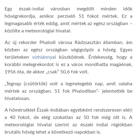
Egy észak-indiai városban megdőlt minden idők
TROPICALMAGAZIN
hőségrekordja, amikor perzselő 51 fokot mértek. Ez a
legmagasabb érték eddig, amit mértek az egész országban –
közölte a meteorológiai hivatal.
GLOBOTV
Az új rekorder Phalodi városa Rádzsasztán államban, ám
közben az egész országban végigsöpör a hőség. Egyes
AFRIKA TUDÁSTÁR
területeken
vízhiánnyal
küszködnek. Érdekesség, hogy a
korábbi melegrekordot is ez a város mondhatta magáénak,
A NAP SZÉPE
1956 óta, de akkor „csak” 50,6 fok volt.
„Tegnap (csütörtök) volt a legmelegebb nap, amit valaha
mértek az országban. 51 fok Phalodiban”- jelentették be
LINKTR.EE
hivatalosan.
A hőmérséklet Észak-Indiában egyébként rendszeresen eléri
GLOBOZSARU
a 40 fokot, de elég szokatlan az 50 fok még ott is. A
meteorológiai hivatal szerint az északi indiai régiókban
DOBRAVERO.HU
brutális hőség lehet a következő napokban is.