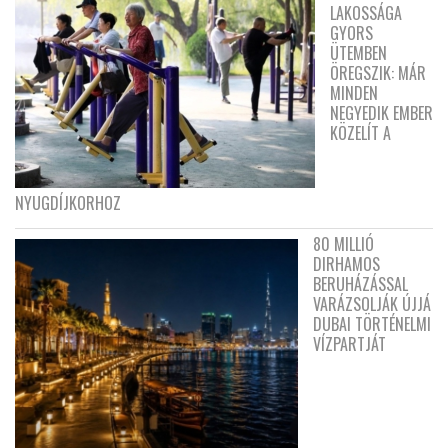
LAKOSSÁGA
GYORS
ÜTEMBEN
ÖREGSZIK: MÁR
MINDEN
NEGYEDIK EMBER
KÖZELÍT A
NYUGDÍJKORHOZ
80 MILLIÓ
DIRHAMOS
BERUHÁZÁSSAL
VARÁZSOLJÁK ÚJJÁ
DUBAI TÖRTÉNELMI
VÍZPARTJÁT