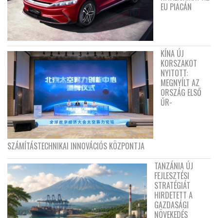
EU PIACÁN
KÍNA ÚJ
KORSZAKOT
NYITOTT:
MEGNYÍLT AZ
ORSZÁG ELSŐ
ŰR-
SZÁMÍTÁSTECHNIKAI INNOVÁCIÓS KÖZPONTJA
TANZÁNIA ÚJ
FEJLESZTÉSI
STRATÉGIÁT
HIRDETETT A
GAZDASÁGI
NÖVEKEDÉS