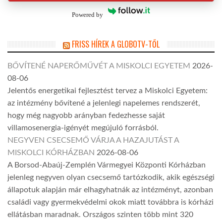
Powered by
FRISS HÍREK A GLOBOTV-TŐL
BŐVÍTENÉ NAPERŐMŰVÉT A MISKOLCI EGYETEM
2026-
08-06
Jelentős energetikai fejlesztést tervez a Miskolci Egyetem:
az intézmény bővítené a jelenlegi napelemes rendszerét,
hogy még nagyobb arányban fedezhesse saját
villamosenergia-igényét megújuló forrásból.
NEGYVEN CSECSEMŐ VÁRJA A HAZAJUTÁST A
MISKOLCI KÓRHÁZBAN
2026-08-06
A Borsod-Abaúj-Zemplén Vármegyei Központi Kórházban
jelenleg negyven olyan csecsemő tartózkodik, akik egészségi
állapotuk alapján már elhagyhatnák az intézményt, azonban
családi vagy gyermekvédelmi okok miatt továbbra is kórházi
ellátásban maradnak. Országos szinten több mint 320