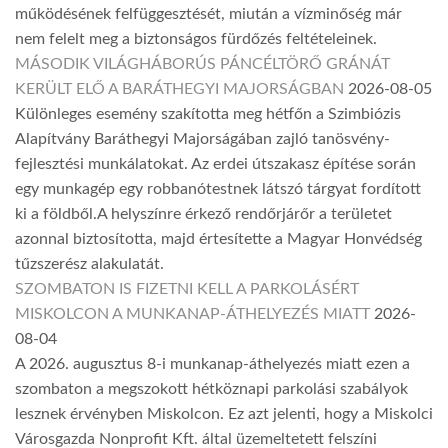
működésének felfüggesztését, miután a vízminőség már
nem felelt meg a biztonságos fürdőzés feltételeinek.
MÁSODIK VILÁGHÁBORÚS PÁNCÉLTÖRŐ GRÁNÁT
KERÜLT ELŐ A BARÁTHEGYI MAJORSÁGBAN
2026-08-05
Különleges esemény szakította meg hétfőn a Szimbiózis
Alapítvány Baráthegyi Majorságában zajló tanösvény-
fejlesztési munkálatokat. Az erdei útszakasz építése során
egy munkagép egy robbanótestnek látszó tárgyat fordított
ki a földből.A helyszínre érkező rendőrjárőr a területet
azonnal biztosította, majd értesítette a Magyar Honvédség
tűzszerész alakulatát.
SZOMBATON IS FIZETNI KELL A PARKOLÁSÉRT
MISKOLCON A MUNKANAP-ÁTHELYEZÉS MIATT
2026-
08-04
A 2026. augusztus 8-i munkanap-áthelyezés miatt ezen a
szombaton a megszokott hétköznapi parkolási szabályok
lesznek érvényben Miskolcon. Ez azt jelenti, hogy a Miskolci
Városgazda Nonprofit Kft. által üzemeltetett felszíni