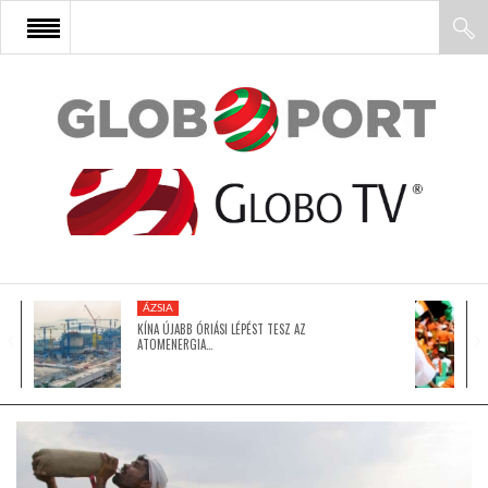
FŐOLDAL
AFRIKA
EURÓPA
ÁZSIA
ÁZSIA
KÍNA ÚJABB ÓRIÁSI LÉPÉST TESZ AZ
ATOMENERGIA…
ÉSZAK-AMERIKA
LATIN-AMERIKA