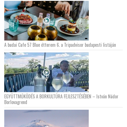
A budai Cafe 57 Blue étterem 6. a Tripadvisor budapesti listáján
EGYÜTTMŰKÖDÉS A BORKULTÚRA FEJLESZTÉSÉBEN – István Nádor
Borlovagrend