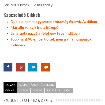
(Visited 3 times, 1 visits today)
LATIMO.HU
Kapcsolódó Cikkek
Dupla dinamit: egyszerre szárazság és árvíz Ázsiában
GLOBOBOOK
Már alig van víz India közepén
Leharapta gazdája fejét egy teve Indiában
Több mint 90 embert öltek meg a villámcsapások
Indiában
ROVAT:
ÁZSIA
ÁZSIA - ÉLETMÓD
CÍMKE:
51 FOK
HŐSÉG
IDŐJÁRÁS
INDIA
SZÓLJON HOZZÁ EHHEZ A CIKKHEZ