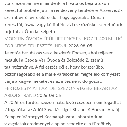
vonz, azonban nem mindenki a hivatalos bejáratokon
keresztül próbál eljutni a rendezvény területére. A szervezők
szerint évről évre előfordul, hogy egyesek a Dunán
keresztül, úszva vagy különféle vízi eszközökkel szeretnének
bejutni az Óbudai-szigetre.
MODERN ÓVODA ÉPÜLHET ENCSEN: KÖZEL 400 MILLIÓ
FORINTOS FEJLESZTÉS INDUL
2026-08-05
Jelentős beruházás veszi kezdetét Encsen, ahol teljesen
megújul a Csoda-Vár Óvoda és Bölcsőde 2. számú
tagintézménye. A fejlesztés célja, hogy korszerűbb,
biztonságosabb és a mai elvárásoknak megfelelő környezet
várja a kisgyermekeket és az intézmény dolgozóit.
FERTŐZÉS MIATT AZ IDEI SZEZON VÉGÉIG BEZÁRT AZ
ARLÓI STRAND
2026-08-05
A 2026-os fürdési szezon hátralévő részében nem fogadhat
látogatókat az Arlói Suvadás Liget Strand. A Borsod-Abaúj-
Zemplén Vármegyei Kormányhivatal laboratóriumi
vizsgálatok eredményei alapján rendelte el a fürdőhely