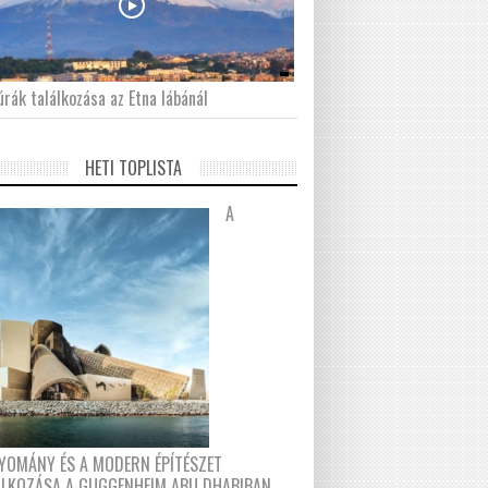
́rák találkozása az Etna lábánál
HETI TOPLISTA
A
YOMÁNY ÉS A MODERN ÉPÍTÉSZET
ÁLKOZÁSA A GUGGENHEIM ABU DHABIBAN