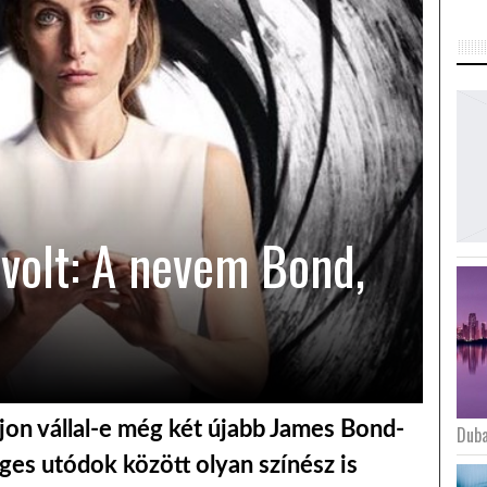
volt: A nevem Bond,
ajon vállal-e még két újabb James Bond-
Duba
éges utódok között olyan színész is