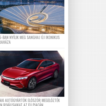
6-BAN NYÍLIK MEG SANGHAJ ÚJ IKONIKUS
RAHÁZA
ÍNAI AUTÓGYÁRTÓK ELŐSZÖR MEGELŐZTÉK
N RIVÁLISAIKAT AZ EU PIACÁN