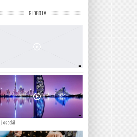
GLOBOTV
j csodái