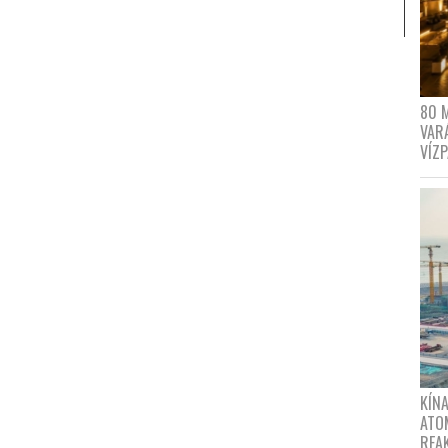
80 
VAR
VÍZ
KÍNA
ATO
REA