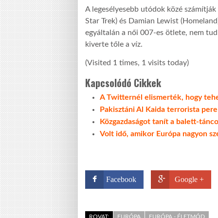
A legesélyesebb utódok közé számítják T
Star Trek) és Damian Lewist (Homeland)
egyáltalán a női 007-es ötlete, nem tu
kiverte tőle a víz.
(Visited 1 times, 1 visits today)
Kapcsolódó Cikkek
A Twitternél elismerték, hogy te
Pakisztáni Al Kaida terrorista pe
Közgazdaságot tanít a balett-tánc
Volt idő, amikor Európa nagyon sze
Facebook
Google +
ROVAT:
EURÓPA
EURÓPA - ÉLETMÓD