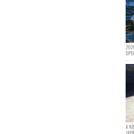
202
OPE
A K
JAPÁ