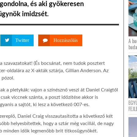
 gondolna, és aki gyökeresen
sügynök imidzsét.
A bu
Twitter
Hozzászólás
buda
 szavazatokat! (És bocsánat, nem tudok posztert
ter-oldalára az X-akták sztárja, Gillian Anderson. Az
 pózol.
k a pletykák: vajon a színésznő veszi át Daniel Craigtől
sak viccnek szánta, a poszt időzítése akkor is
EGY
ugyanis a sajtót, ki lesz a következő 007-es.
FEJL
szereplő, Daniel Craig visszautasította a következő két
ésőbb helyesbítettek, hogy a sztár még vacillál, de nagy
bb minden idők legmenőbb brit titkosügynökét.