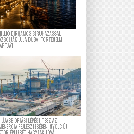
MILLIÓ DIRHAMOS BERUHÁZÁSSAL
ÁZSOLJÁK ÚJJÁ DUBAI TÖRTÉNELMI
PARTJÁT
 ÚJABB ÓRIÁSI LÉPÉST TESZ AZ
MENERGIA FEJLESZTÉSÉBEN: NYOLC ÚJ
KTOR ÉPÍTÉSÉT HAGYTÁK JÓVÁ