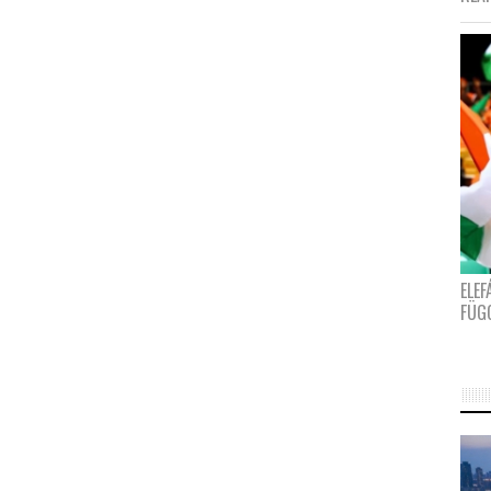
ELE
FÜG