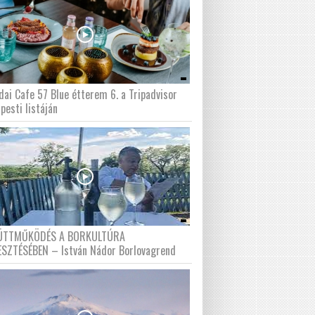
dai Cafe 57 Blue étterem 6. a Tripadvisor
pesti listáján
ÜTTMŰKÖDÉS A BORKULTÚRA
ESZTÉSÉBEN – István Nádor Borlovagrend