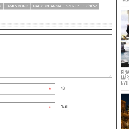
N
JAMES BOND
NAGY-BRITANNIA
SZEREP
SZÍNÉSZ
KÍN
MÁR
NYU
*
NÉV
*
EMAIL