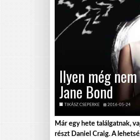
Ilyen még nem 
Jane Bond
TIKÁSZ CSEPERKE
2016-05-24
Már egy hete találgatnak, v
részt Daniel Craig. A lehets