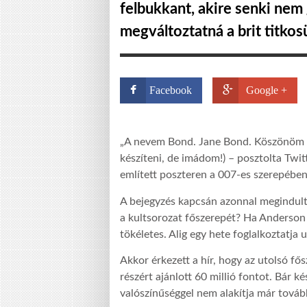
felbukkant, akire senki nem
megváltoztatná a brit titko
Facebook
Google +
„A nevem Bond. Jane Bond. Köszönöm a
készíteni, de imádom!) – posztolta Twit
említett poszteren a 007-es szerepében
A bejegyzés kapcsán azonnal megindulta
a kultsorozat főszerepét? Ha Anderson c
tökéletes. Alig egy hete foglalkoztatja 
Akkor érkezett a hír, hogy az utolsó fő
részért ajánlott 60 millió fontot. Bár k
valószínűséggel nem alakítja már tová