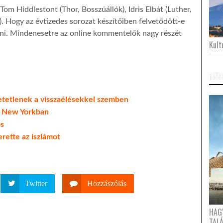
om Hiddlestont (Thor, Bosszúállók), Idris Elbát (Luther,
. Hogy az évtizedes sorozat készítőiben felvetődött-e
dni. Mindenesetre az online kommentelők nagy részét
Kultu
hetetlenek a visszaélésekkel szemben
re New Yorkban
os
rette az iszlámot
Twitter
Hozzászólás
HAG
TAL