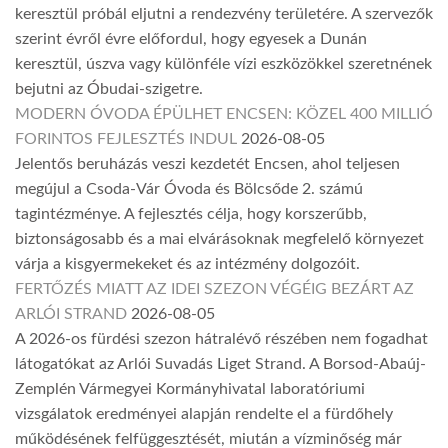
keresztül próbál eljutni a rendezvény területére. A szervezők
szerint évről évre előfordul, hogy egyesek a Dunán
keresztül, úszva vagy különféle vízi eszközökkel szeretnének
bejutni az Óbudai-szigetre.
MODERN ÓVODA ÉPÜLHET ENCSEN: KÖZEL 400 MILLIÓ
FORINTOS FEJLESZTÉS INDUL
2026-08-05
Jelentős beruházás veszi kezdetét Encsen, ahol teljesen
megújul a Csoda-Vár Óvoda és Bölcsőde 2. számú
tagintézménye. A fejlesztés célja, hogy korszerűbb,
biztonságosabb és a mai elvárásoknak megfelelő környezet
várja a kisgyermekeket és az intézmény dolgozóit.
FERTŐZÉS MIATT AZ IDEI SZEZON VÉGÉIG BEZÁRT AZ
ARLÓI STRAND
2026-08-05
A 2026-os fürdési szezon hátralévő részében nem fogadhat
látogatókat az Arlói Suvadás Liget Strand. A Borsod-Abaúj-
Zemplén Vármegyei Kormányhivatal laboratóriumi
vizsgálatok eredményei alapján rendelte el a fürdőhely
működésének felfüggesztését, miután a vízminőség már