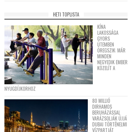
HETI TOPLISTA
KÍNA
LAKOSSÁGA
GYORS
ÜTEMBEN
ÖREGSZIK: MÁR
MINDEN
NEGYEDIK EMBER
KÖZELÍT A
NYUGDÍJKORHOZ
80 MILLIÓ
DIRHAMOS
BERUHÁZÁSSAL
VARÁZSOLJÁK ÚJJÁ
DUBAI TÖRTÉNELMI
VÍZPARTJÁT