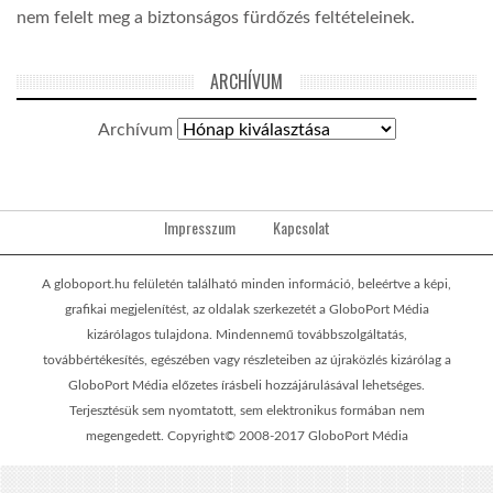
nem felelt meg a biztonságos fürdőzés feltételeinek.
ARCHÍVUM
Archívum
Impresszum
Kapcsolat
A globoport.hu felületén található minden információ, beleértve a képi,
grafikai megjelenítést, az oldalak szerkezetét a GloboPort Média
kizárólagos tulajdona. Mindennemű továbbszolgáltatás,
továbbértékesítés, egészében vagy részleteiben az újraközlés kizárólag a
GloboPort Média előzetes írásbeli hozzájárulásával lehetséges.
Terjesztésük sem nyomtatott, sem elektronikus formában nem
megengedett. Copyright© 2008-2017 GloboPort Média