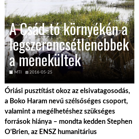
TROPICALMAGAZIN
A Csád-tó környékén a
GLOBOTV
legszerencsétlenebbek
a menekültek
AFRIKA TUDÁSTÁR
A NAP SZÉPE
MTI
2016-05-25
Óriási pusztítást okoz az elsivatagosodás,
LINKTR.EE
a Boko Haram nevű szélsőséges csoport,
valamint a megélhetéshez szükséges
GLOBOZSARU
források hiánya – mondta kedden Stephen
O’Brien, az ENSZ humanitárius
DOBRAVERO.HU