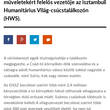
műveletekért felelős vezetője az isztambuli
Humanitárius Világ-csúcstalálkozón
LATIMO.HU
(HWS).
GLOBOBOOK
A vöröskereszt egyik tisztségviselője a találkozón
megjegyezte, a Csád-tó környékén élők szenvedése és a
válságra adott humanitárius válasz között sokkal nagyobb a
szakadék, mint Szíria, Irak vagy Jemen esetén.
Az ENSZ becslései szerint több mint 2,4 millióan
kényszerültek a tó környékén fekvő otthonaik elhagyására a
térségben dúló erőszak miatt. Számos családnak többször is
menekülnie kellett.A világszervezet becslései szerint több
mint 480 ezer gyermek veszítheti életét, ha nem jut