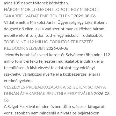
mint 105 napot töltenek kórházban.
HÁROM MOBILTELEFONT LOPOTT EGY MISKOLCI
TAKARÍTÓ, VÁDAT EMELTEK ELLENE
2026-08-06
Vádat emelt a Miskolci Járási Ügyészség egy takarítóként
dolgozó nő ellen, aki a vád szerint munka közben három
mobiltelefont tulajdonított el egy miskolci irodaházból.
TÖBB MINT 112 MILLIÓ FORINTOS FEJLESZTÉS
KEZDŐDIK SELYEBEN
2026-08-06
Jelentős beruházás veszi kezdetét Selyében: több mint 112
millió forint értékű fejlesztési munkálatok indulnak el a
településen. A kivitelezési feladatokat egy edelényi
székhelyű vállalkozás nyerte el a közbeszerzési eljárás
eredményeként.
VESZÉLYES PRÓBÁLKOZÁSOK A SZIGETEN: SOKAN A
DUNÁN ÁT AKARNAK BEJUTNI A FESZTIVÁLRA
2026-08-
06
A Sziget Fesztivál minden évben több százezer látogatót
vonz, azonban nem mindenki a hivatalos bejáratokon