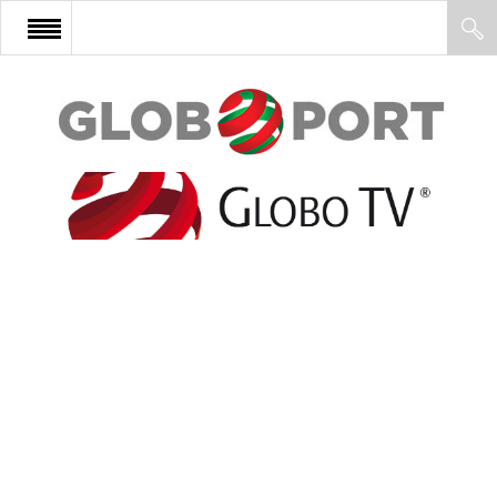
FŐOLDAL
AFRIKA
EURÓPA
ÁZSIA
ÉSZAK-AMERIKA
LATIN-AMERIKA