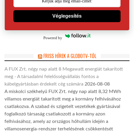
Véglegesítés
Powered by
FRISS HÍREK A GLOBOTV-TŐL
A FUX Zrt. négy nap alatt 8 Megawatt energiát takarított
meg - A társadalmi felelősségvállalás fontos a
kábelgyártásban érdekelt cég számára
2026-08-08
A miskolci székhelyű FUX Zrt. négy nap alatt 8,32 MWh
villamos energiát takarított meg a kormány felhívásához
csatlakozva. A szabad és szigetelt vezetékek gyártásával
foglalkozó társaság csatlakozott a kormány azon
felhívásához, amely az országos hőhullám idején a
villamosenergia-rendszer terhelésének csökkentését