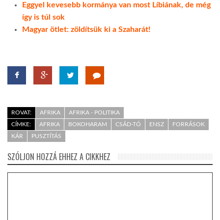
Eggyel kevesebb kormánya van most Líbiának, de még
így is túl sok
Magyar ötlet: zöldítsük ki a Szaharát!
ROVAT:
AFRIKA
AFRIKA - POLITIKA
CÍMKE:
AFRIKA
BOKOHARAM
CSÁD-TÓ
ENSZ
FORRÁSOK
KÁR
PUSZTÍTÁS
SZÓLJON HOZZÁ EHHEZ A CIKKHEZ