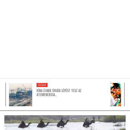
KÖZEL-KELET
AUSZTRÁLIA
A VILÁG ITTHON
MÉDIA
ÁZSIA
KÍNA ÚJABB ÓRIÁSI LÉPÉST TESZ AZ
ATOMENERGIA…
GLOBOTV BP
HÍR3D