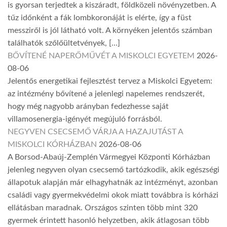
is gyorsan terjedtek a kiszáradt, földközeli növényzetben. A
tűz időnként a fák lombkoronáját is elérte, így a füst
messziről is jól látható volt. A környéken jelentős számban
találhatók szőlőültetvények, […]
BŐVÍTENÉ NAPERŐMŰVÉT A MISKOLCI EGYETEM
2026-
08-06
Jelentős energetikai fejlesztést tervez a Miskolci Egyetem:
az intézmény bővítené a jelenlegi napelemes rendszerét,
hogy még nagyobb arányban fedezhesse saját
villamosenergia-igényét megújuló forrásból.
NEGYVEN CSECSEMŐ VÁRJA A HAZAJUTÁST A
MISKOLCI KÓRHÁZBAN
2026-08-06
A Borsod-Abaúj-Zemplén Vármegyei Központi Kórházban
jelenleg negyven olyan csecsemő tartózkodik, akik egészségi
állapotuk alapján már elhagyhatnák az intézményt, azonban
családi vagy gyermekvédelmi okok miatt továbbra is kórházi
ellátásban maradnak. Országos szinten több mint 320
gyermek érintett hasonló helyzetben, akik átlagosan több