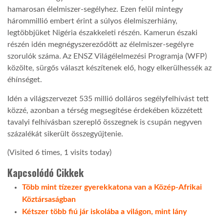
hamarosan élelmiszer-segélyhez. Ezen felül mintegy
hárommillió embert érint a súlyos élelmiszerhiány,
legtöbbjüket Nigéria északkeleti részén. Kamerun északi
részén idén megnégyszereződött az élelmiszer-segélyre
szorulók száma. Az ENSZ Világélelmezési Programja (WFP)
közölte, sürgős választ készítenek elő, hogy elkerülhessék az
éhínséget.
Idén a világszervezet 535 millió dolláros segélyfelhívást tett
közzé, azonban a térség megsegítése érdekében közzétett
tavalyi felhívásban szereplő összegnek is csupán negyven
százalékát sikerült összegyűjtenie.
(Visited 6 times, 1 visits today)
Kapcsolódó Cikkek
Több mint tízezer gyerekkatona van a Közép-Afrikai
Köztársaságban
Kétszer több fiú jár iskolába a világon, mint lány