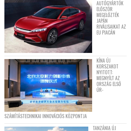
AUTÓGYÁRTÓK
ELŐSZÖR
MEGELŐZTÉK
JAPÁN
RIVÁLISAIKAT AZ
EU PIACÁN
KÍNA ÚJ
KORSZAKOT
NYITOTT:
MEGNYÍLT AZ
ORSZÁG ELSŐ
ŰR-
SZÁMÍTÁSTECHNIKAI INNOVÁCIÓS KÖZPONTJA
TANZÁNIA ÚJ