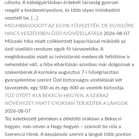
célozta. A kábelgyártásban érdekelt társaság gyorsan
reagált a kezdeményezésre, és több olyan intézkedést
vezetett be, […]
MEGHIBÁSODOTT AZ EGYIK FŐVEZETÉK, DE EGYELŐRE
NINCS VESZÉLYBEN ÓZD IVÓVÍZELLÁTÁSA
2026-08-07
Műszaki hiba miatt csökkentett kapacitással működik az
ózdi vízellátó rendszer egyik fő távvezetéke. A
meghibásodás miatt az ivóvíztároló medencék feltöltése is
nehezebbé vált, a hiba elhárításán azonban már dolgoznak a
szakemberek.A kormány augusztus 7-i hőségriasztási
gyorsjelentése szerint Ózd biztonságos vízellátását két
távvezeték, egy 500-as és egy 600-as vezeték biztosítja.
TŰZ ÜTÖTT KI A BEKECSI-HEGYEN, A SZÁRAZ
NÖVÉNYZET MIATT GYORSAN TERJEDTEK A LÁNGOK
2026-08-07
Tűz keletkezett pénteken a délelőtti órákban a Bekecsi-
hegyen, más néven a Nagy-hegyen – számolt be róla a
Szerencsi Hírek. A beszámoló szerint a lángok több ponton