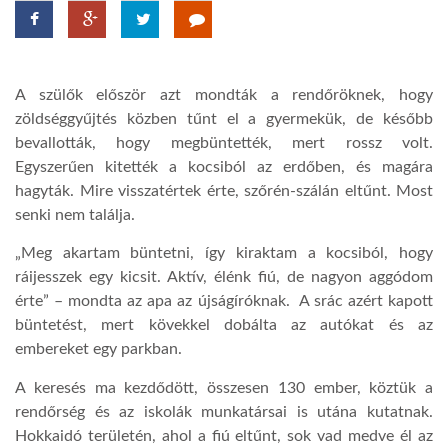
TROPICALMAGAZIN
A szülők először azt mondták a rendőröknek, hogy
GLOBOTV
zöldséggyűjtés közben tűnt el a gyermekük, de később
bevallották, hogy megbüntették, mert rossz volt.
Egyszerűen kitették a kocsiból az erdőben, és magára
AFRIKA TUDÁSTÁR
hagyták. Mire visszatértek érte, szőrén-szálán eltűnt. Most
senki nem találja.
A NAP SZÉPE
„Meg akartam büntetni, így kiraktam a kocsiból, hogy
ráijesszek egy kicsit. Aktív, élénk fiú, de nagyon aggódom
LINKTR.EE
érte” – mondta az apa az újságíróknak. A srác azért kapott
büntetést, mert kövekkel dobálta az autókat és az
embereket egy parkban.
GLOBOZSARU
A keresés ma kezdődött, összesen 130 ember, köztük a
rendőrség és az iskolák munkatársai is utána kutatnak.
DOBRAVERO.HU
Hokkaidó területén, ahol a fiú eltűnt, sok vad medve él az