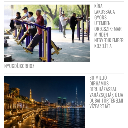
KÍNA
LAKOSSÁGA
GYORS
ÜTEMBEN
ÖREGSZIK: MÁR
MINDEN
NEGYEDIK EMBER
KÖZELÍT A
NYUGDÍJKORHOZ
80 MILLIÓ
DIRHAMOS
BERUHÁZÁSSAL
VARÁZSOLJÁK ÚJJÁ
DUBAI TÖRTÉNELMI
VÍZPARTJÁT