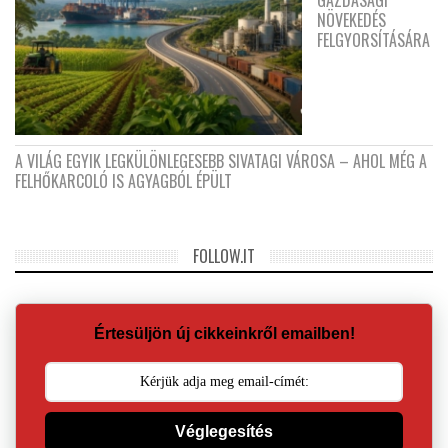
GAZDASÁGI
NÖVEKEDÉS
FELGYORSÍTÁSÁRA
A VILÁG EGYIK LEGKÜLÖNLEGESEBB SIVATAGI VÁROSA – AHOL MÉG A
FELHŐKARCOLÓ IS AGYAGBÓL ÉPÜLT
FOLLOW.IT
Értesüljön új cikkeinkről emailben!
Véglegesítés