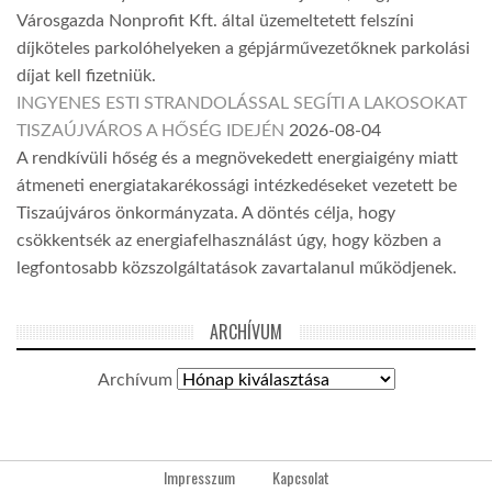
Városgazda Nonprofit Kft. által üzemeltetett felszíni
díjköteles parkolóhelyeken a gépjárművezetőknek parkolási
díjat kell fizetniük.
INGYENES ESTI STRANDOLÁSSAL SEGÍTI A LAKOSOKAT
TISZAÚJVÁROS A HŐSÉG IDEJÉN
2026-08-04
A rendkívüli hőség és a megnövekedett energiaigény miatt
átmeneti energiatakarékossági intézkedéseket vezetett be
Tiszaújváros önkormányzata. A döntés célja, hogy
csökkentsék az energiafelhasználást úgy, hogy közben a
legfontosabb közszolgáltatások zavartalanul működjenek.
ARCHÍVUM
Archívum
Impresszum
Kapcsolat