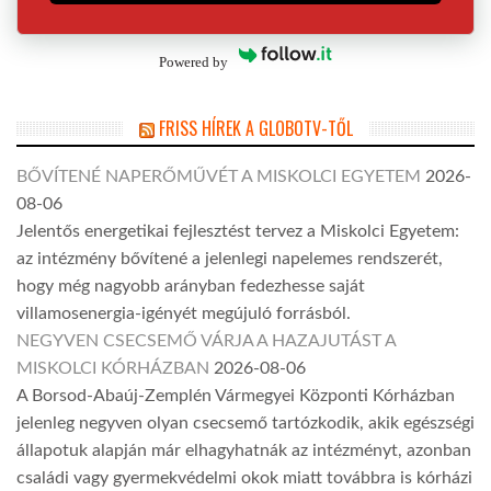
Powered by
FRISS HÍREK A GLOBOTV-TŐL
BŐVÍTENÉ NAPERŐMŰVÉT A MISKOLCI EGYETEM
2026-
08-06
Jelentős energetikai fejlesztést tervez a Miskolci Egyetem:
az intézmény bővítené a jelenlegi napelemes rendszerét,
hogy még nagyobb arányban fedezhesse saját
villamosenergia-igényét megújuló forrásból.
NEGYVEN CSECSEMŐ VÁRJA A HAZAJUTÁST A
MISKOLCI KÓRHÁZBAN
2026-08-06
A Borsod-Abaúj-Zemplén Vármegyei Központi Kórházban
jelenleg negyven olyan csecsemő tartózkodik, akik egészségi
állapotuk alapján már elhagyhatnák az intézményt, azonban
családi vagy gyermekvédelmi okok miatt továbbra is kórházi