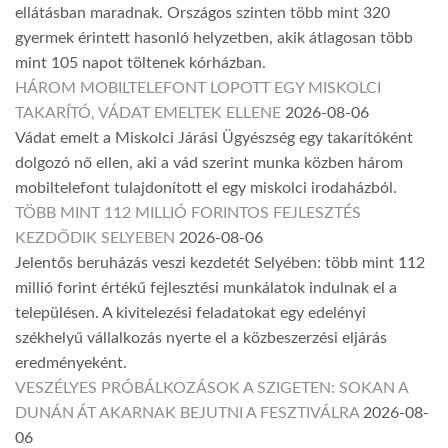
ellátásban maradnak. Országos szinten több mint 320
gyermek érintett hasonló helyzetben, akik átlagosan több
mint 105 napot töltenek kórházban.
HÁROM MOBILTELEFONT LOPOTT EGY MISKOLCI
TAKARÍTÓ, VÁDAT EMELTEK ELLENE
2026-08-06
Vádat emelt a Miskolci Járási Ügyészség egy takarítóként
dolgozó nő ellen, aki a vád szerint munka közben három
mobiltelefont tulajdonított el egy miskolci irodaházból.
TÖBB MINT 112 MILLIÓ FORINTOS FEJLESZTÉS
KEZDŐDIK SELYEBEN
2026-08-06
Jelentős beruházás veszi kezdetét Selyében: több mint 112
millió forint értékű fejlesztési munkálatok indulnak el a
településen. A kivitelezési feladatokat egy edelényi
székhelyű vállalkozás nyerte el a közbeszerzési eljárás
eredményeként.
VESZÉLYES PRÓBÁLKOZÁSOK A SZIGETEN: SOKAN A
DUNÁN ÁT AKARNAK BEJUTNI A FESZTIVÁLRA
2026-08-
06