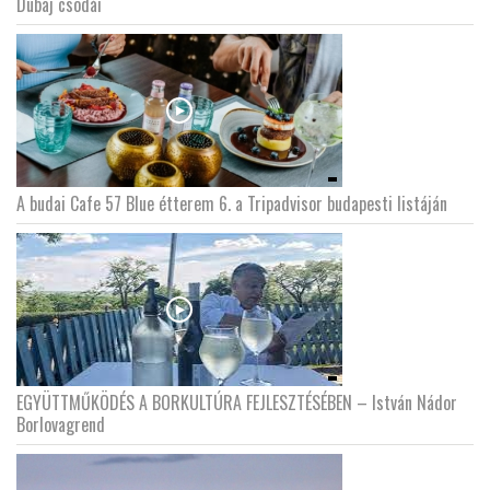
Dubaj csodái
A budai Cafe 57 Blue étterem 6. a Tripadvisor budapesti listáján
EGYÜTTMŰKÖDÉS A BORKULTÚRA FEJLESZTÉSÉBEN – István Nádor
Borlovagrend