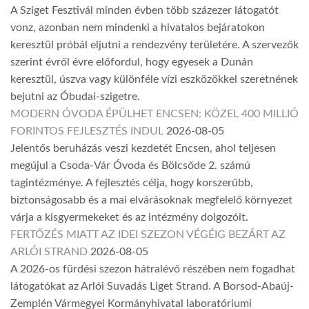
A Sziget Fesztivál minden évben több százezer látogatót
vonz, azonban nem mindenki a hivatalos bejáratokon
keresztül próbál eljutni a rendezvény területére. A szervezők
szerint évről évre előfordul, hogy egyesek a Dunán
keresztül, úszva vagy különféle vízi eszközökkel szeretnének
bejutni az Óbudai-szigetre.
MODERN ÓVODA ÉPÜLHET ENCSEN: KÖZEL 400 MILLIÓ
FORINTOS FEJLESZTÉS INDUL
2026-08-05
Jelentős beruházás veszi kezdetét Encsen, ahol teljesen
megújul a Csoda-Vár Óvoda és Bölcsőde 2. számú
tagintézménye. A fejlesztés célja, hogy korszerűbb,
biztonságosabb és a mai elvárásoknak megfelelő környezet
várja a kisgyermekeket és az intézmény dolgozóit.
FERTŐZÉS MIATT AZ IDEI SZEZON VÉGÉIG BEZÁRT AZ
ARLÓI STRAND
2026-08-05
A 2026-os fürdési szezon hátralévő részében nem fogadhat
látogatókat az Arlói Suvadás Liget Strand. A Borsod-Abaúj-
Zemplén Vármegyei Kormányhivatal laboratóriumi