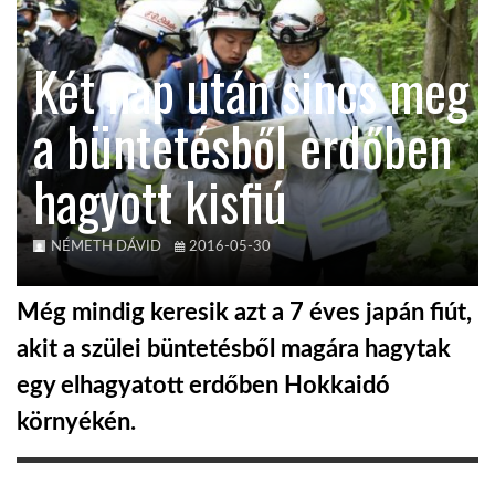
KÖZEL-KELET
Két nap után sincs meg
a büntetésből erdőben
AUSZTRÁLIA
hagyott kisfiú
A VILÁG ITTHON
NÉMETH DÁVID
2016-05-30
MÉDIA
Még mindig keresik azt a 7 éves japán fiút,
akit a szülei büntetésből magára hagytak
egy elhagyatott erdőben Hokkaidó
GLOBOTV BP
környékén.
HÍR3D