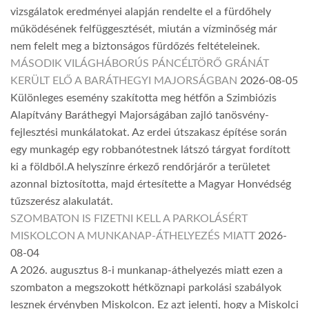
vizsgálatok eredményei alapján rendelte el a fürdőhely
működésének felfüggesztését, miután a vízminőség már
nem felelt meg a biztonságos fürdőzés feltételeinek.
MÁSODIK VILÁGHÁBORÚS PÁNCÉLTÖRŐ GRÁNÁT
KERÜLT ELŐ A BARÁTHEGYI MAJORSÁGBAN
2026-08-05
Különleges esemény szakította meg hétfőn a Szimbiózis
Alapítvány Baráthegyi Majorságában zajló tanösvény-
fejlesztési munkálatokat. Az erdei útszakasz építése során
egy munkagép egy robbanótestnek látszó tárgyat fordított
ki a földből.A helyszínre érkező rendőrjárőr a területet
azonnal biztosította, majd értesítette a Magyar Honvédség
tűzszerész alakulatát.
SZOMBATON IS FIZETNI KELL A PARKOLÁSÉRT
MISKOLCON A MUNKANAP-ÁTHELYEZÉS MIATT
2026-
08-04
A 2026. augusztus 8-i munkanap-áthelyezés miatt ezen a
szombaton a megszokott hétköznapi parkolási szabályok
lesznek érvényben Miskolcon. Ez azt jelenti, hogy a Miskolci