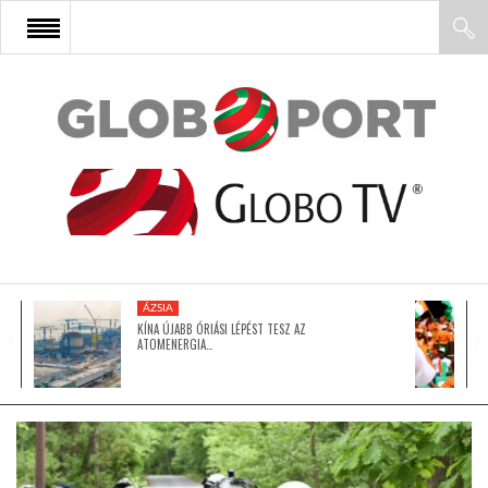
FŐOLDAL
AFRIKA
EURÓPA
ÁZSIA
ÁZSIA
KÍNA ÚJABB ÓRIÁSI LÉPÉST TESZ AZ
ATOMENERGIA…
ÉSZAK-AMERIKA
LATIN-AMERIKA