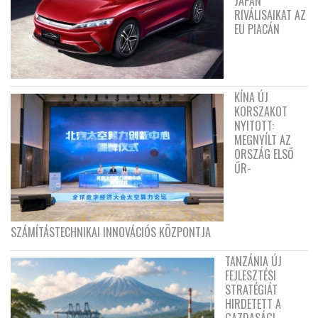
JAPÁN
RIVÁLISAIKAT AZ
EU PIACÁN
KÍNA ÚJ
KORSZAKOT
NYITOTT:
MEGNYÍLT AZ
ORSZÁG ELSŐ
ŰR-
SZÁMÍTÁSTECHNIKAI INNOVÁCIÓS KÖZPONTJA
TANZÁNIA ÚJ
FEJLESZTÉSI
STRATÉGIÁT
HIRDETETT A