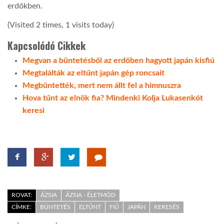
erdőkben.
LATIMO.HU
(Visited 2 times, 1 visits today)
Kapcsolódó Cikkek
GLOBOBOOK
Megvan a büntetésből az erdőben hagyott japán kisfiú
Megtalálták az eltűnt japán gép roncsait
Megbüntették, mert nem állt fel a himnuszra
Hova tűnt az elnök fia? Mindenki Kolja Lukasenkót
keresi
ROVAT:
ÁZSIA
ÁZSIA - ÉLETMÓD
CÍMKE:
BÜNTETÉS
ELTŰNT
FIÚ
JAPÁN
KERESÉS