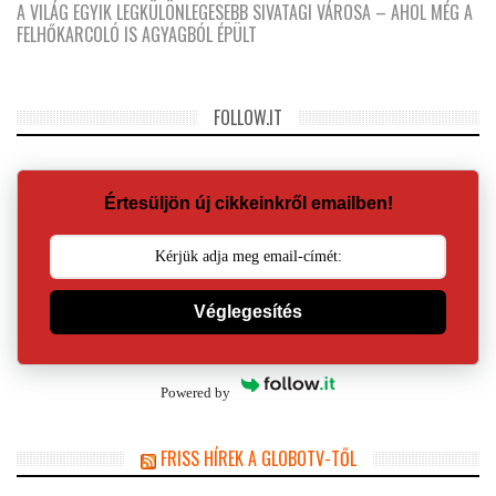
A VILÁG EGYIK LEGKÜLÖNLEGESEBB SIVATAGI VÁROSA – AHOL MÉG A
FELHŐKARCOLÓ IS AGYAGBÓL ÉPÜLT
FOLLOW.IT
Értesüljön új cikkeinkről emailben!
Véglegesítés
Powered by
FRISS HÍREK A GLOBOTV-TŐL