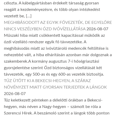
célozta. A kábelgyártásban érdekelt társaság gyorsan
reagált a kezdeményezésre, és több olyan intézkedést
vezetett be, […]
MEGHIBÁSODOTT AZ EGYIK FŐVEZETÉK, DE EGYELŐRE
NINCS VESZÉLYBEN ÓZD IVÓVÍZELLÁTÁSA
2026-08-07
Műszaki hiba miatt csökkentett kapacitással működik az
ózdi vízellátó rendszer egyik fő távvezetéke. A
meghibásodás miatt az ivóvíztároló medencék feltöltése is
nehezebbé vált, a hiba elhárításán azonban már dolgoznak a
szakemberek.A kormány augusztus 7-i hőségriasztási
gyorsjelentése szerint Ózd biztonságos vízellátását két
távvezeték, egy 500-as és egy 600-as vezeték biztosítja.
TŰZ ÜTÖTT KI A BEKECSI-HEGYEN, A SZÁRAZ
NÖVÉNYZET MIATT GYORSAN TERJEDTEK A LÁNGOK
2026-08-07
Tűz keletkezett pénteken a délelőtti órákban a Bekecsi-
hegyen, más néven a Nagy-hegyen – számolt be róla a
Szerencsi Hírek. A beszámoló szerint a lángok több ponton