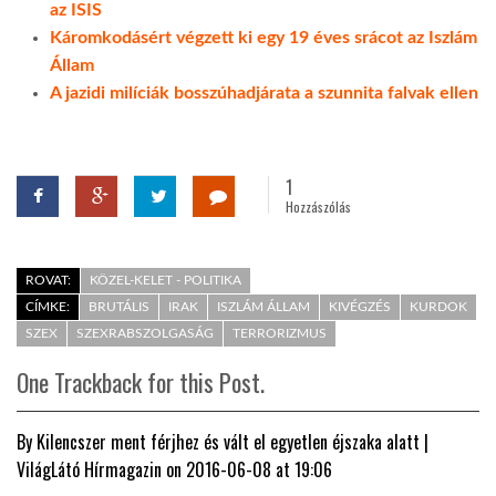
az ISIS
Káromkodásért végzett ki egy 19 éves srácot az Iszlám
Állam
A jazidi milíciák bosszúhadjárata a szunnita falvak ellen
1
Hozzászólás
ROVAT:
KÖZEL-KELET - POLITIKA
CÍMKE:
BRUTÁLIS
IRAK
ISZLÁM ÁLLAM
KIVÉGZÉS
KURDOK
SZEX
SZEXRABSZOLGASÁG
TERRORIZMUS
One
Trackback for this Post.
By
Kilencszer ment férjhez és vált el egyetlen éjszaka alatt |
VilágLátó Hírmagazin
on 2016-06-08 at 19:06