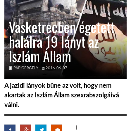
TROPICALMAGAZIN
Vasketrecben égetett
GLOBOTV
halálra 19 lányt az
Iszlám Állam
AFRIKA TUDÁSTÁR
A NAP SZÉPE
PAP GERGELY
2016-06-07
A jazidi lányok bűne az volt, hogy nem
LINKTR.EE
akartak az Iszlám Állam szexrabszolgáivá
válni.
GLOBOZSARU
DOBRAVERO.HU
1