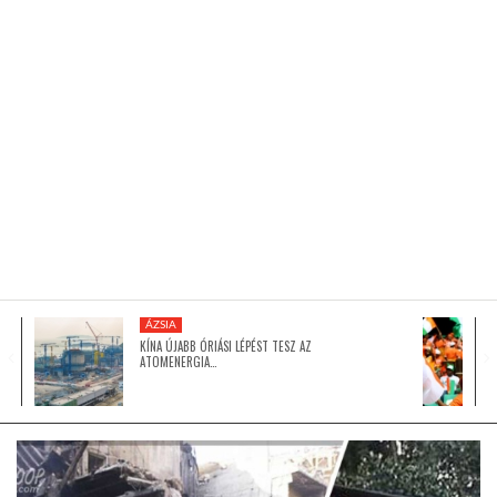
KÖZEL-KELET
AUSZTRÁLIA
A VILÁG ITTHON
MÉDIA
ÁZSIA
KÍNA ÚJABB ÓRIÁSI LÉPÉST TESZ AZ
ATOMENERGIA…
GLOBOTV BP
HÍR3D