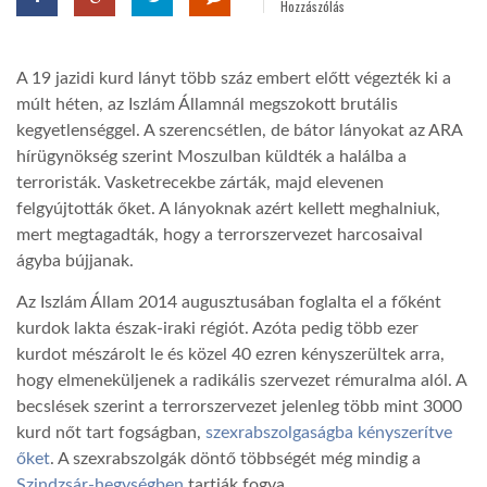
Hozzászólás
LATIMO.HU
A 19 jazidi kurd lányt több száz embert előtt végezték ki a
múlt héten, az Iszlám Államnál megszokott brutális
GLOBOBOOK
kegyetlenséggel. A szerencsétlen, de bátor lányokat az ARA
hírügynökség szerint Moszulban küldték a halálba a
terroristák. Vasketrecekbe zárták, majd elevenen
felgyújtották őket. A lányoknak azért kellett meghalniuk,
mert megtagadták, hogy a terrorszervezet harcosaival
ágyba bújjanak.
Az Iszlám Állam 2014 augusztusában foglalta el a főként
kurdok lakta észak-iraki régiót. Azóta pedig több ezer
kurdot mészárolt le és közel 40 ezren kényszerültek arra,
hogy elmeneküljenek a radikális szervezet rémuralma alól. A
becslések szerint a terrorszervezet jelenleg több mint 3000
kurd nőt tart fogságban,
szexrabszolgaságba kényszerítve
őket
. A szexrabszolgák döntő többségét még mindig a
Szindzsár-hegységben
tartják fogva.