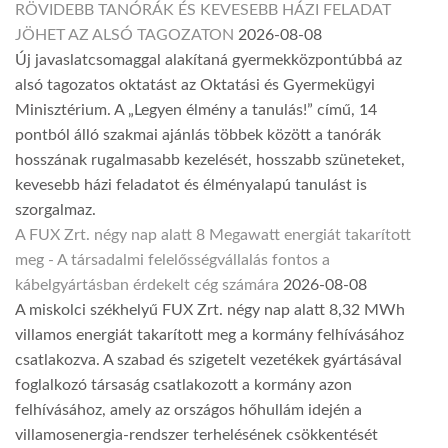
RÖVIDEBB TANÓRÁK ÉS KEVESEBB HÁZI FELADAT
JÖHET AZ ALSÓ TAGOZATON
2026-08-08
Új javaslatcsomaggal alakítaná gyermekközpontúbbá az
alsó tagozatos oktatást az Oktatási és Gyermekügyi
Minisztérium. A „Legyen élmény a tanulás!” című, 14
pontból álló szakmai ajánlás többek között a tanórák
hosszának rugalmasabb kezelését, hosszabb szüneteket,
kevesebb házi feladatot és élményalapú tanulást is
szorgalmaz.
A FUX Zrt. négy nap alatt 8 Megawatt energiát takarított
meg - A társadalmi felelősségvállalás fontos a
kábelgyártásban érdekelt cég számára
2026-08-08
A miskolci székhelyű FUX Zrt. négy nap alatt 8,32 MWh
villamos energiát takarított meg a kormány felhívásához
csatlakozva. A szabad és szigetelt vezetékek gyártásával
foglalkozó társaság csatlakozott a kormány azon
felhívásához, amely az országos hőhullám idején a
villamosenergia-rendszer terhelésének csökkentését