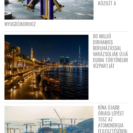
KÖZELÍT A
NYUGDÍJKORHOZ
80 MILLIÓ
DIRHAMOS
BERUHÁZÁSSAL
VARÁZSOLJÁK ÚJJÁ
DUBAI TÖRTÉNELMI
VÍZPARTJÁT
KÍNA ÚJABB
ÓRIÁSI LÉPÉST
TESZ AZ
ATOMENERGIA
FEJLESZTÉSÉBEN: