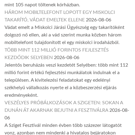
mint 105 napot töltenek kórházban.
HÁROM MOBILTELEFONT LOPOTT EGY MISKOLCI
TAKARÍTÓ, VÁDAT EMELTEK ELLENE
2026-08-06
Vádat emelt a Miskolci Járási Ügyészség egy takarítóként
dolgozó nő ellen, aki a vád szerint munka közben három
mobiltelefont tulajdonított el egy miskolci irodaházból.
TÖBB MINT 112 MILLIÓ FORINTOS FEJLESZTÉS
KEZDŐDIK SELYEBEN
2026-08-06
Jelentős beruházás veszi kezdetét Selyében: több mint 112
millió forint értékű fejlesztési munkálatok indulnak el a
településen. A kivitelezési feladatokat egy edelényi
székhelyű vállalkozás nyerte el a közbeszerzési eljárás
eredményeként.
VESZÉLYES PRÓBÁLKOZÁSOK A SZIGETEN: SOKAN A
DUNÁN ÁT AKARNAK BEJUTNI A FESZTIVÁLRA
2026-08-
06
A Sziget Fesztivál minden évben több százezer látogatót
vonz, azonban nem mindenki a hivatalos bejáratokon