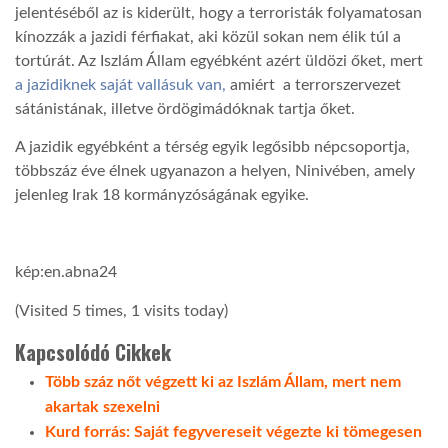
jelentéséből az is kiderült, hogy a terroristák folyamatosan
kínozzák a jazidi férfiakat, aki közül sokan nem élik túl a
tortúrát. Az Iszlám Állam egyébként azért üldözi őket, mert
a jazidiknek saját vallásuk van,
amiért a terrorszervezet
sátánistának, illetve ördögimádóknak tartja őket.
A jazidik egyébként a térség egyik legősibb népcsoportja,
többszáz éve élnek ugyanazon a helyen, Ninivében, amely
jelenleg Irak 18 kormányzóságának egyike.
kép:
en.abna24
(Visited 5 times, 1 visits today)
Kapcsolódó Cikkek
Több száz nőt végzett ki az Iszlám Állam, mert nem
akartak szexelni
Kurd forrás: Saját fegyvereseit végezte ki tömegesen