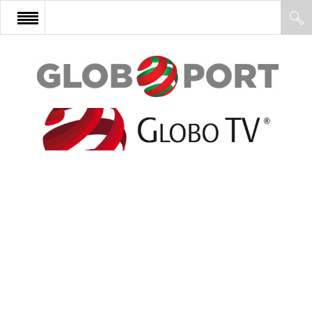
FŐOLDAL
AFRIKA
EURÓPA
ÁZSIA
ÉSZAK-AMERIKA
LATIN-AMERIKA