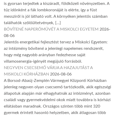
is gyorsan terjedtek a kiszáradt, földközeli növényzetben. A
tűz időnként a fák lombkoronáját is elérte, így a füst
messziről is jól látható volt. A környéken jelentős számban
találhatók szőlőültetvények, […]
BŐVÍTENÉ NAPERŐMŰVÉT A MISKOLCI EGYETEM
2026-
08-06
Jelentős energetikai fejlesztést tervez a Miskolci Egyetem:
az intézmény bővítené a jelenlegi napelemes rendszerét,
hogy még nagyobb arányban fedezhesse saját
villamosenergia-igényét megújuló forrásból.
NEGYVEN CSECSEMŐ VÁRJA A HAZAJUTÁST A
MISKOLCI KÓRHÁZBAN
2026-08-06
A Borsod-Abaúj-Zemplén Vármegyei Központi Kórházban
jelenleg negyven olyan csecsemő tartózkodik, akik egészségi
állapotuk alapján már elhagyhatnák az intézményt, azonban
családi vagy gyermekvédelmi okok miatt továbbra is kórházi
ellátásban maradnak. Országos szinten több mint 320
gyermek érintett hasonló helyzetben, akik átlagosan több