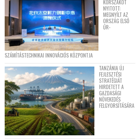
KORSZAKOT
NYITOTT:
MEGNYÍLT AZ
ORSZÁG ELSŐ
ŰR-
SZÁMÍTÁSTECHNIKAI INNOVÁCIÓS KÖZPONTJA
TANZÁNIA ÚJ
FEJLESZTÉSI
STRATÉGIÁT
HIRDETETT A
GAZDASÁGI
NÖVEKEDÉS
FELGYORSÍTÁSÁRA