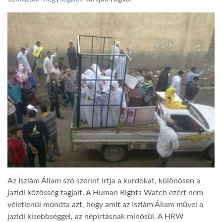
Az Iszlám Állam szó szerint irtja a kurdokat, különösen a
jazidi közösség tagjait. A Human Rights Watch ezért nem
véletlenül mondta azt, hogy amit az Iszlám Állam művel a
jazidi kisebbséggel, az népírtásnak minősűl. A HRW