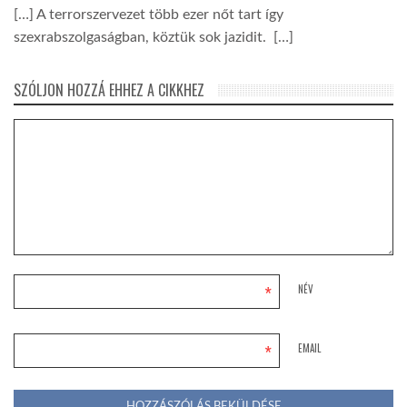
[…] A terrorszervezet több ezer nőt tart így
szexrabszolgaságban, köztük sok jazidit. […]
SZÓLJON HOZZÁ EHHEZ A CIKKHEZ
*
NÉV
*
EMAIL