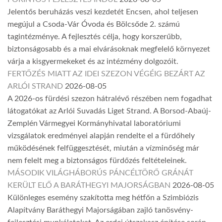
Jelentős beruházás veszi kezdetét Encsen, ahol teljesen
megújul a Csoda-Vár Óvoda és Bölcsőde 2. számú
tagintézménye. A fejlesztés célja, hogy korszerűbb,
biztonságosabb és a mai elvárásoknak megfelelő környezet
várja a kisgyermekeket és az intézmény dolgozóit.
FERTŐZÉS MIATT AZ IDEI SZEZON VÉGÉIG BEZÁRT AZ
ARLÓI STRAND
2026-08-05
A 2026-os fürdési szezon hátralévő részében nem fogadhat
látogatókat az Arlói Suvadás Liget Strand. A Borsod-Abaúj-
Zemplén Vármegyei Kormányhivatal laboratóriumi
vizsgálatok eredményei alapján rendelte el a fürdőhely
működésének felfüggesztését, miután a vízminőség már
nem felelt meg a biztonságos fürdőzés feltételeinek.
MÁSODIK VILÁGHÁBORÚS PÁNCÉLTÖRŐ GRÁNÁT
KERÜLT ELŐ A BARÁTHEGYI MAJORSÁGBAN
2026-08-05
Különleges esemény szakította meg hétfőn a Szimbiózis
Alapítvány Baráthegyi Majorságában zajló tanösvény-