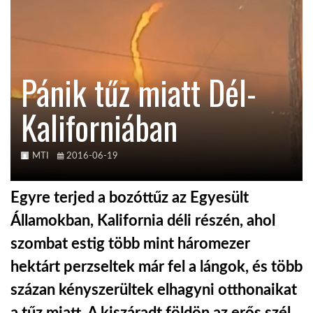
KÖZEL-KELET
Pánik tűz miatt Dél-
AUSZTRÁLIA
Kaliforniában
A VILÁG ITTHON
MTI
2016-06-19
MÉDIA
Egyre terjed a bozóttűz az Egyesült
Államokban, Kalifornia déli részén, ahol
szombat estig több mint háromezer
GLOBOTV BP
hektárt perzseltek már fel a lángok, és több
százan kényszerültek elhagyni otthonaikat
HÍR3D