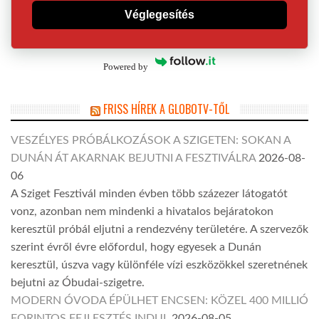
Véglegesítés
Powered by
FRISS HÍREK A GLOBOTV-TŐL
VESZÉLYES PRÓBÁLKOZÁSOK A SZIGETEN: SOKAN A
DUNÁN ÁT AKARNAK BEJUTNI A FESZTIVÁLRA
2026-08-
06
A Sziget Fesztivál minden évben több százezer látogatót
vonz, azonban nem mindenki a hivatalos bejáratokon
keresztül próbál eljutni a rendezvény területére. A szervezők
szerint évről évre előfordul, hogy egyesek a Dunán
keresztül, úszva vagy különféle vízi eszközökkel szeretnének
bejutni az Óbudai-szigetre.
MODERN ÓVODA ÉPÜLHET ENCSEN: KÖZEL 400 MILLIÓ
FORINTOS FEJLESZTÉS INDUL
2026-08-05