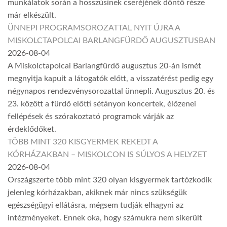
munkálatok során a hosszúsínek cseréjének döntő része
már elkészült.
ÜNNEPI PROGRAMSOROZATTAL NYIT ÚJRA A
MISKOLCTAPOLCAI BARLANGFÜRDŐ AUGUSZTUSBAN
2026-08-04
A Miskolctapolcai Barlangfürdő augusztus 20-án ismét
megnyitja kapuit a látogatók előtt, a visszatérést pedig egy
négynapos rendezvénysorozattal ünnepli. Augusztus 20. és
23. között a fürdő előtti sétányon koncertek, élőzenei
fellépések és szórakoztató programok várják az
érdeklődőket.
TÖBB MINT 320 KISGYERMEK REKEDT A
KÓRHÁZAKBAN – MISKOLCON IS SÚLYOS A HELYZET
2026-08-04
Országszerte több mint 320 olyan kisgyermek tartózkodik
jelenleg kórházakban, akiknek már nincs szükségük
egészségügyi ellátásra, mégsem tudják elhagyni az
intézményeket. Ennek oka, hogy számukra nem sikerült