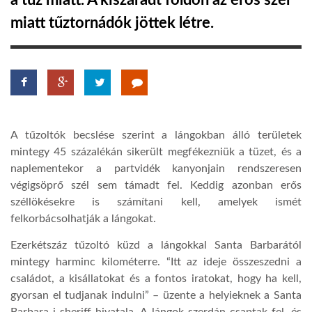
a tűz miatt. A kiszáradt földön az erős szél
miatt tűztornádók jöttek létre.
TROPICALMAGAZIN
GLOBOTV
AFRIKA TUDÁSTÁR
A tűzoltók becslése szerint a lángokban álló területek
mintegy 45 százalékán sikerült megfékezniük a tüzet, és a
A NAP SZÉPE
naplementekor a partvidék kanyonjain rendszeresen
végigsöprő szél sem támadt fel. Keddig azonban erős
széllökésekre is számítani kell, amelyek ismét
LINKTR.EE
felkorbácsolhatják a lángokat.
Ezerkétszáz tűzoltó küzd a lángokkal Santa Barbarától
GLOBOZSARU
mintegy harminc kilométerre. “Itt az ideje összeszedni a
családot, a kisállatokat és a fontos iratokat, hogy ha kell,
gyorsan el tudjanak indulni” – üzente a helyieknek a Santa
DOBRAVERO.HU