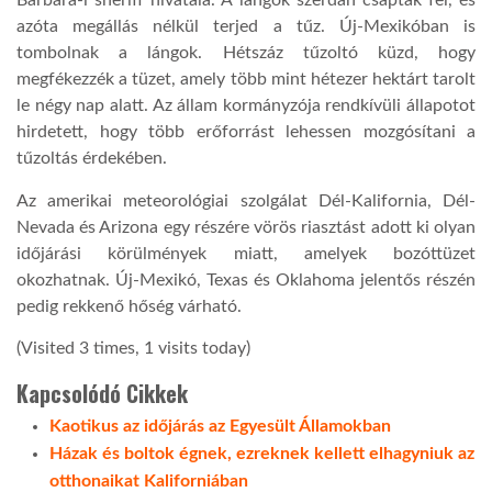
Barbara-i sheriff hivatala. A lángok szerdán csaptak fel, és
azóta megállás nélkül terjed a tűz. Új-Mexikóban is
LATIMO.HU
tombolnak a lángok. Hétszáz tűzoltó küzd, hogy
megfékezzék a tüzet, amely több mint hétezer hektárt tarolt
le négy nap alatt. Az állam kormányzója rendkívüli állapotot
GLOBOBOOK
hirdetett, hogy több erőforrást lehessen mozgósítani a
tűzoltás érdekében.
Az amerikai meteorológiai szolgálat Dél-Kalifornia, Dél-
Nevada és Arizona egy részére vörös riasztást adott ki olyan
időjárási körülmények miatt, amelyek bozóttüzet
okozhatnak. Új-Mexikó, Texas és Oklahoma jelentős részén
pedig rekkenő hőség várható.
(Visited 3 times, 1 visits today)
Kapcsolódó Cikkek
Kaotikus az időjárás az Egyesült Államokban
Házak és boltok égnek, ezreknek kellett elhagyniuk az
otthonaikat Kaliforniában