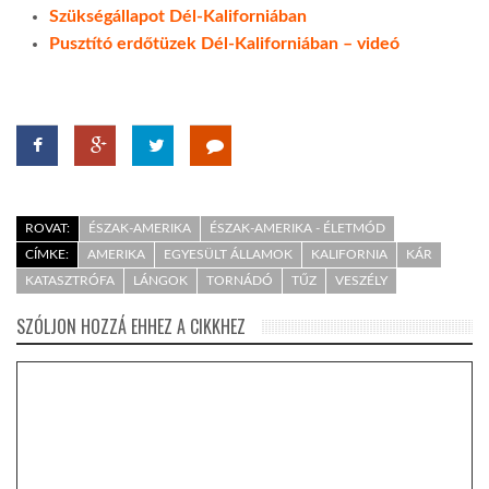
Szükségállapot Dél-Kaliforniában
Pusztító erdőtüzek Dél-Kaliforniában – videó
ROVAT:
ÉSZAK-AMERIKA
ÉSZAK-AMERIKA - ÉLETMÓD
CÍMKE:
AMERIKA
EGYESÜLT ÁLLAMOK
KALIFORNIA
KÁR
KATASZTRÓFA
LÁNGOK
TORNÁDÓ
TŰZ
VESZÉLY
SZÓLJON HOZZÁ EHHEZ A CIKKHEZ