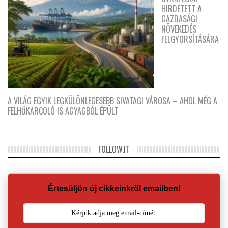
HIRDETETT A
GAZDASÁGI
NÖVEKEDÉS
FELGYORSÍTÁSÁRA
A VILÁG EGYIK LEGKÜLÖNLEGESEBB SIVATAGI VÁROSA – AHOL MÉG A
FELHŐKARCOLÓ IS AGYAGBÓL ÉPÜLT
FOLLOW.IT
Értesüljön új cikkeinkről emailben!