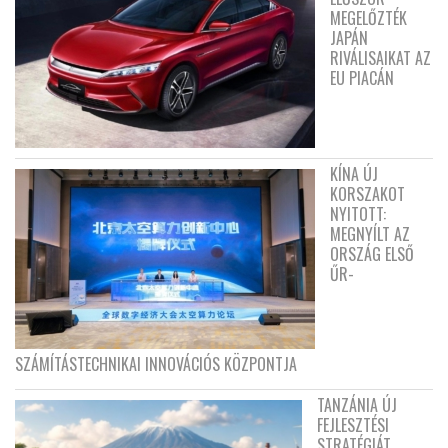
MEGELŐZTÉK
JAPÁN
RIVÁLISAIKAT AZ
EU PIACÁN
KÍNA ÚJ
KORSZAKOT
NYITOTT:
MEGNYÍLT AZ
ORSZÁG ELSŐ
ŰR-
SZÁMÍTÁSTECHNIKAI INNOVÁCIÓS KÖZPONTJA
TANZÁNIA ÚJ
FEJLESZTÉSI
STRATÉGIÁT