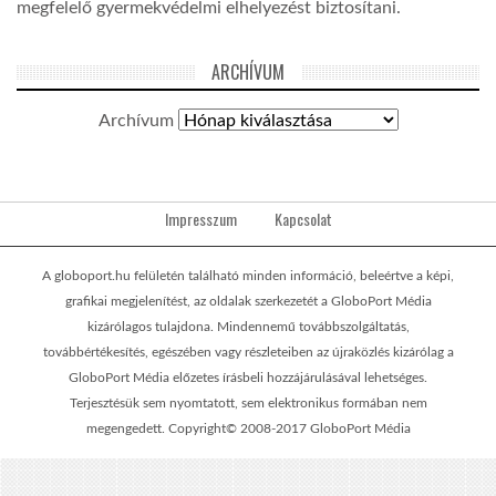
megfelelő gyermekvédelmi elhelyezést biztosítani.
ARCHÍVUM
Archívum
Impresszum
Kapcsolat
A globoport.hu felületén található minden információ, beleértve a képi,
grafikai megjelenítést, az oldalak szerkezetét a GloboPort Média
kizárólagos tulajdona. Mindennemű továbbszolgáltatás,
továbbértékesítés, egészében vagy részleteiben az újraközlés kizárólag a
GloboPort Média előzetes írásbeli hozzájárulásával lehetséges.
Terjesztésük sem nyomtatott, sem elektronikus formában nem
megengedett. Copyright© 2008-2017 GloboPort Média