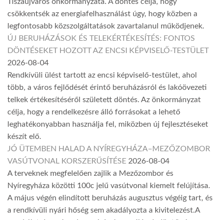
Tiszaújváros önkormányzata. A döntés célja, hogy
csökkentsék az energiafelhasználást úgy, hogy közben a
legfontosabb közszolgáltatások zavartalanul működjenek.
ÚJ BERUHÁZÁSOK ÉS TELEKÉRTÉKESÍTÉS: FONTOS
DÖNTÉSEKET HOZOTT AZ ENCSI KÉPVISELŐ-TESTÜLET
2026-08-04
Rendkívüli ülést tartott az encsi képviselő-testület, ahol
több, a város fejlődését érintő beruházásról és lakóövezeti
telkek értékesítéséről született döntés. Az önkormányzat
célja, hogy a rendelkezésre álló forrásokat a lehető
leghatékonyabban használja fel, miközben új fejlesztéseket
készít elő.
JÓ ÜTEMBEN HALAD A NYÍREGYHÁZA–MEZŐZOMBOR
VASÚTVONAL KORSZERŰSÍTÉSE
2026-08-04
A terveknek megfelelően zajlik a Mezőzombor és
Nyíregyháza közötti 100c jelű vasútvonal kiemelt felújítása.
A május végén elindított beruházás augusztus végéig tart, és
a rendkívüli nyári hőség sem akadályozta a kivitelezést.A