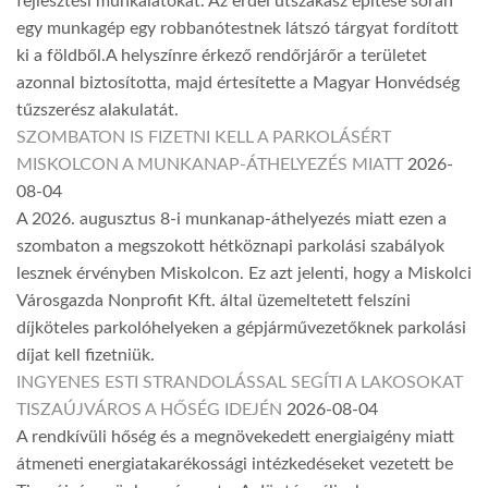
fejlesztési munkálatokat. Az erdei útszakasz építése során
egy munkagép egy robbanótestnek látszó tárgyat fordított
ki a földből.A helyszínre érkező rendőrjárőr a területet
azonnal biztosította, majd értesítette a Magyar Honvédség
tűzszerész alakulatát.
SZOMBATON IS FIZETNI KELL A PARKOLÁSÉRT
MISKOLCON A MUNKANAP-ÁTHELYEZÉS MIATT
2026-
08-04
A 2026. augusztus 8-i munkanap-áthelyezés miatt ezen a
szombaton a megszokott hétköznapi parkolási szabályok
lesznek érvényben Miskolcon. Ez azt jelenti, hogy a Miskolci
Városgazda Nonprofit Kft. által üzemeltetett felszíni
díjköteles parkolóhelyeken a gépjárművezetőknek parkolási
díjat kell fizetniük.
INGYENES ESTI STRANDOLÁSSAL SEGÍTI A LAKOSOKAT
TISZAÚJVÁROS A HŐSÉG IDEJÉN
2026-08-04
A rendkívüli hőség és a megnövekedett energiaigény miatt
átmeneti energiatakarékossági intézkedéseket vezetett be