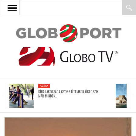
FŐOLDAL
AFRIKA
EURÓPA
ÁZSIA
ÁZSIA
KÍNA LAKOSSÁGA GYORS ÜTEMBEN ÖREGSZIK:
MÁR MINDEN…
ÉSZAK-AMERIKA
LATIN-AMERIKA