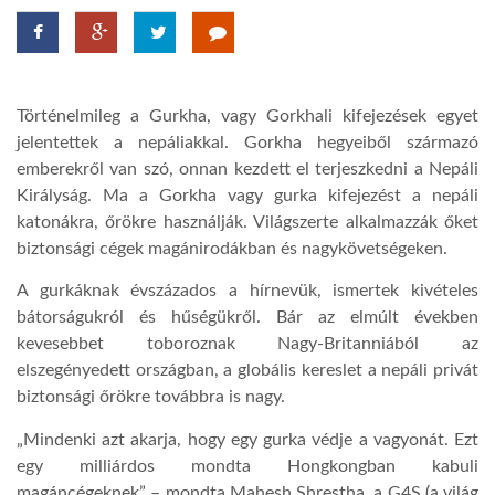
LATIMO.HU
Történelmileg a Gurkha, vagy Gorkhali kifejezések egyet
GLOBOBOOK
jelentettek a nepáliakkal. Gorkha hegyeiből származó
emberekről van szó, onnan kezdett el terjeszkedni a Nepáli
Királyság. Ma a Gorkha vagy gurka kifejezést a nepáli
katonákra, őrökre használják. Világszerte alkalmazzák őket
biztonsági cégek magánirodákban és nagykövetségeken.
A gurkáknak évszázados a hírnevük, ismertek kivételes
bátorságukról és hűségükről. Bár az elmúlt években
kevesebbet toboroznak Nagy-Britanniából az
elszegényedett országban, a globális kereslet a nepáli privát
biztonsági őrökre továbbra is nagy.
„Mindenki azt akarja, hogy egy gurka védje a vagyonát. Ezt
egy milliárdos mondta Hongkongban kabuli
magáncégeknek” – mondta Mahesh Shrestha, a G4S (a világ