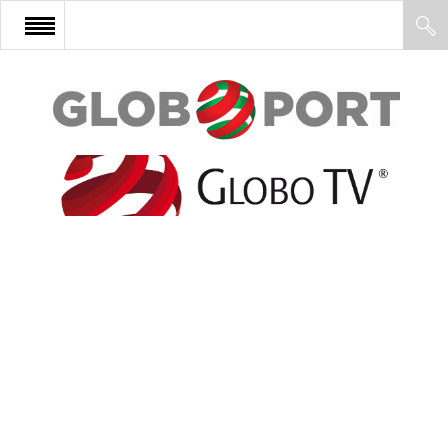
FŐOLDAL
AFRIKA
EURÓPA
ÁZSIA
ÉSZAK-AMERIKA
LATIN-AMERIKA