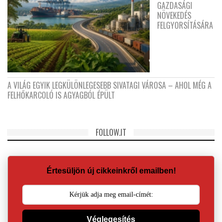
GAZDASÁGI
NÖVEKEDÉS
FELGYORSÍTÁSÁRA
A VILÁG EGYIK LEGKÜLÖNLEGESEBB SIVATAGI VÁROSA – AHOL MÉG A
FELHŐKARCOLÓ IS AGYAGBÓL ÉPÜLT
FOLLOW.IT
Értesüljön új cikkeinkről emailben!
Véglegesítés