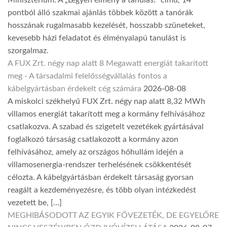
Minisztérium. A „Legyen élmény a tanulás!” című, 14
pontból álló szakmai ajánlás többek között a tanórák
hosszának rugalmasabb kezelését, hosszabb szüneteket,
kevesebb házi feladatot és élményalapú tanulást is
szorgalmaz.
A FUX Zrt. négy nap alatt 8 Megawatt energiát takarított
meg - A társadalmi felelősségvállalás fontos a
kábelgyártásban érdekelt cég számára
2026-08-08
A miskolci székhelyű FUX Zrt. négy nap alatt 8,32 MWh
villamos energiát takarított meg a kormány felhívásához
csatlakozva. A szabad és szigetelt vezetékek gyártásával
foglalkozó társaság csatlakozott a kormány azon
felhívásához, amely az országos hőhullám idején a
villamosenergia-rendszer terhelésének csökkentését
célozta. A kábelgyártásban érdekelt társaság gyorsan
reagált a kezdeményezésre, és több olyan intézkedést
vezetett be, […]
MEGHIBÁSODOTT AZ EGYIK FŐVEZETÉK, DE EGYELŐRE