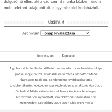
dolgozó nő ellen, aki a vád szerint munka közben három
mobiltelefont tulajdonított el egy miskolci irodaházból.
ARCHÍVUM
Archívum
Impresszum
Kapcsolat
A globoport.hu felületén található minden információ, beleértve a képi,
grafikai megjelenítést, az oldalak szerkezetét a GloboPort Média
kizárólagos tulajdona. Mindennemű továbbszolgáltatás,
továbbértékesítés, egészében vagy részleteiben az újraközlés kizárólag a
GloboPort Média előzetes írásbeli hozzájárulásával lehetséges.
Terjesztésük sem nyomtatott, sem elektronikus formában nem
megengedett. Copyright© 2008-2017 GloboPort Média