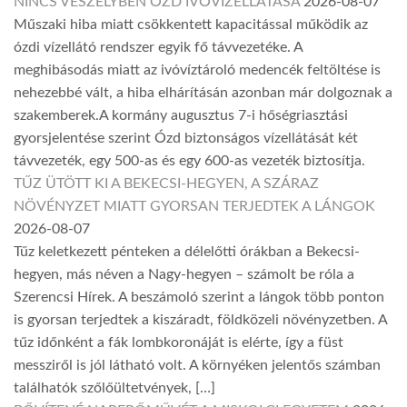
NINCS VESZÉLYBEN ÓZD IVÓVÍZELLÁTÁSA
2026-08-07
Műszaki hiba miatt csökkentett kapacitással működik az
ózdi vízellátó rendszer egyik fő távvezetéke. A
meghibásodás miatt az ivóvíztároló medencék feltöltése is
nehezebbé vált, a hiba elhárításán azonban már dolgoznak a
szakemberek.A kormány augusztus 7-i hőségriasztási
gyorsjelentése szerint Ózd biztonságos vízellátását két
távvezeték, egy 500-as és egy 600-as vezeték biztosítja.
TŰZ ÜTÖTT KI A BEKECSI-HEGYEN, A SZÁRAZ
NÖVÉNYZET MIATT GYORSAN TERJEDTEK A LÁNGOK
2026-08-07
Tűz keletkezett pénteken a délelőtti órákban a Bekecsi-
hegyen, más néven a Nagy-hegyen – számolt be róla a
Szerencsi Hírek. A beszámoló szerint a lángok több ponton
is gyorsan terjedtek a kiszáradt, földközeli növényzetben. A
tűz időnként a fák lombkoronáját is elérte, így a füst
messziről is jól látható volt. A környéken jelentős számban
találhatók szőlőültetvények, […]