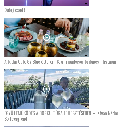
Dubaj csodái
A budai Cafe 57 Blue étterem 6. a Tripadvisor budapesti listáján
EGYÜTTMŰKÖDÉS A BORKULTÚRA FEJLESZTÉSÉBEN – István Nádor
Borlovagrend