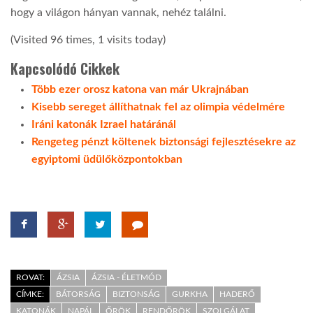
hogy a világon hányan vannak, nehéz találni.
(Visited 96 times, 1 visits today)
Kapcsolódó Cikkek
Több ezer orosz katona van már Ukrajnában
Kisebb sereget állíthatnak fel az olimpia védelmére
Iráni katonák Izrael határánál
Rengeteg pénzt költenek biztonsági fejlesztésekre az
egyiptomi üdülőközpontokban
ROVAT:
ÁZSIA
ÁZSIA - ÉLETMÓD
CÍMKE:
BÁTORSÁG
BIZTONSÁG
GURKHA
HADERŐ
KATONÁK
NAPÁL
ŐRÖK
RENDŐRÖK
SZOLGÁLAT