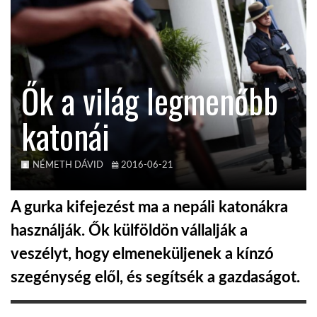
TROPICALMAGAZIN
GLOBOTV
Ők a világ legmenőbb
katonái
AFRIKA TUDÁSTÁR
A NAP SZÉPE
NÉMETH DÁVID
2016-06-21
A gurka kifejezést ma a nepáli katonákra
LINKTR.EE
használják. Ők külföldön vállalják a
veszélyt, hogy elmeneküljenek a kínzó
GLOBOZSARU
szegénység elől, és segítsék a gazdaságot.
DOBRAVERO.HU