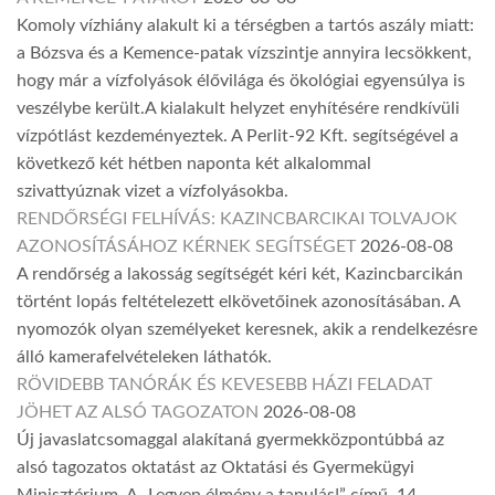
Komoly vízhiány alakult ki a térségben a tartós aszály miatt:
a Bózsva és a Kemence-patak vízszintje annyira lecsökkent,
hogy már a vízfolyások élővilága és ökológiai egyensúlya is
veszélybe került.A kialakult helyzet enyhítésére rendkívüli
vízpótlást kezdeményeztek. A Perlit-92 Kft. segítségével a
következő két hétben naponta két alkalommal
szivattyúznak vizet a vízfolyásokba.
RENDŐRSÉGI FELHÍVÁS: KAZINCBARCIKAI TOLVAJOK
AZONOSÍTÁSÁHOZ KÉRNEK SEGÍTSÉGET
2026-08-08
A rendőrség a lakosság segítségét kéri két, Kazincbarcikán
történt lopás feltételezett elkövetőinek azonosításában. A
nyomozók olyan személyeket keresnek, akik a rendelkezésre
álló kamerafelvételeken láthatók.
RÖVIDEBB TANÓRÁK ÉS KEVESEBB HÁZI FELADAT
JÖHET AZ ALSÓ TAGOZATON
2026-08-08
Új javaslatcsomaggal alakítaná gyermekközpontúbbá az
alsó tagozatos oktatást az Oktatási és Gyermekügyi