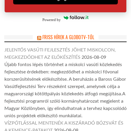
Powered by
FRISS HÍREK A GLOBOTV-TŐL
JELENTŐS VASÚTI FEJLESZTÉS JÖHET MISKOLCON,
MEGKEZDŐDHET AZ ELŐKÉSZÍTÉS
2026-08-09
Újabb fontos lépés történhet a miskolci vasúti közlekedés
fejlesztése érdekében: megkezdődhet a miskolci fővonal
korszerűsítésének előkészítése. A beruházás a Baross Gábor
Vasútfejlesztési Terv részeként szerepel, amelynek célja a
magyarországi kötöttpályás közlekedés átfogó megújítása.A
fejlesztési programról szóló kormányhatározat megjelent a
Magyar Közlönyben, így elindulhatnak a tervhez kapcsolódó
uniós projektek előkészítő munkálatai.
VÍZPÓTLÁSSAL MENTENÉK A KISZÁRADÓ BÓZSVÁT ÉS
A KEMENCE-PATAKOT
2026-08-08