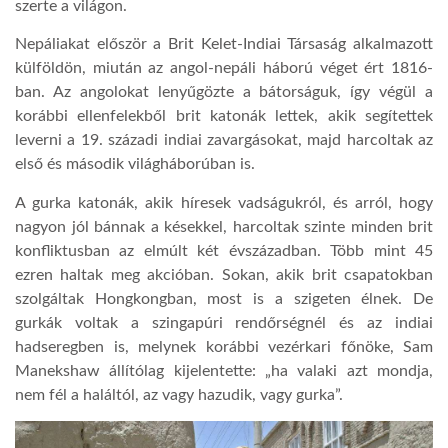
szerte a világon.
Nepáliakat először a Brit Kelet-Indiai Társaság alkalmazott
külföldön, miután az angol-nepáli háború véget ért 1816-
ban. Az angolokat lenyűgözte a bátorságuk, így végül a
korábbi ellenfelekből brit katonák lettek, akik segítettek
leverni a 19. századi indiai zavargásokat, majd harcoltak az
első és második világháborúban is.
A gurka katonák, akik híresek vadságukról, és arról, hogy
nagyon jól bánnak a késekkel, harcoltak szinte minden brit
konfliktusban az elmúlt két évszázadban. Több mint 45
ezren haltak meg akcióban. Sokan, akik brit csapatokban
szolgáltak Hongkongban, most is a szigeten élnek. De
gurkák voltak a szingapúri rendőrségnél és az indiai
hadseregben is, melynek korábbi vezérkari főnöke, Sam
Manekshaw állítólag kijelentette: „ha valaki azt mondja,
nem fél a haláltól, az vagy hazudik, vagy gurka”.