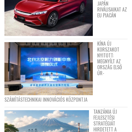
JAPÁN
RIVÁLISAIKAT AZ
EU PIACÁN
KÍNA ÚJ
KORSZAKOT
NYITOTT:
MEGNYÍLT AZ
ORSZÁG ELSŐ
ŰR-
SZÁMÍTÁSTECHNIKAI INNOVÁCIÓS KÖZPONTJA
TANZÁNIA ÚJ
FEJLESZTÉSI
STRATÉGIÁT
HIRDETETT A