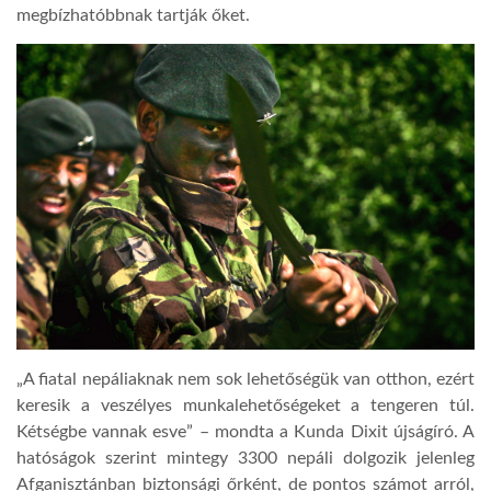
megbízhatóbbnak tartják őket.
„A fiatal nepáliaknak nem sok lehetőségük van otthon, ezért
keresik a veszélyes munkalehetőségeket a tengeren túl.
Kétségbe vannak esve” – mondta a Kunda Dixit újságíró. A
hatóságok szerint mintegy 3300 nepáli dolgozik jelenleg
Afganisztánban biztonsági őrként, de pontos számot arról,