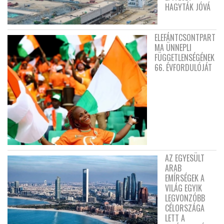
HAGYTÁK JÓVÁ
ELEFÁNTCSONTPART
MA ÜNNEPLI
FÜGGETLENSÉGÉNEK
66. ÉVFORDULÓJÁT
AZ EGYESÜLT
ARAB
EMÍRSÉGEK A
VILÁG EGYIK
LEGVONZÓBB
CÉLORSZÁGA
LETT A