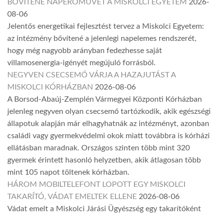
BŐVÍTENÉ NAPERŐMŰVÉT A MISKOLCI EGYETEM
2026-
08-06
Jelentős energetikai fejlesztést tervez a Miskolci Egyetem:
az intézmény bővítené a jelenlegi napelemes rendszerét,
hogy még nagyobb arányban fedezhesse saját
villamosenergia-igényét megújuló forrásból.
NEGYVEN CSECSEMŐ VÁRJA A HAZAJUTÁST A
MISKOLCI KÓRHÁZBAN
2026-08-06
A Borsod-Abaúj-Zemplén Vármegyei Központi Kórházban
jelenleg negyven olyan csecsemő tartózkodik, akik egészségi
állapotuk alapján már elhagyhatnák az intézményt, azonban
családi vagy gyermekvédelmi okok miatt továbbra is kórházi
ellátásban maradnak. Országos szinten több mint 320
gyermek érintett hasonló helyzetben, akik átlagosan több
mint 105 napot töltenek kórházban.
HÁROM MOBILTELEFONT LOPOTT EGY MISKOLCI
TAKARÍTÓ, VÁDAT EMELTEK ELLENE
2026-08-06
Vádat emelt a Miskolci Járási Ügyészség egy takarítóként