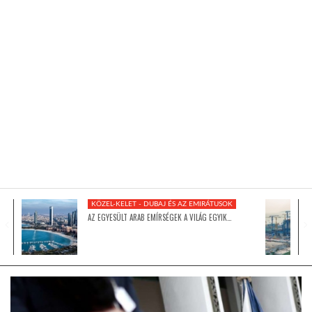
KÖZEL-KELET
AUSZTRÁLIA
A VILÁG ITTHON
MÉDIA
KÖZEL-KELET - DUBAJ ÉS AZ EMIRÁTUSOK
AZ EGYESÜLT ARAB EMÍRSÉGEK A VILÁG EGYIK…
GLOBOTV BP
HÍR3D