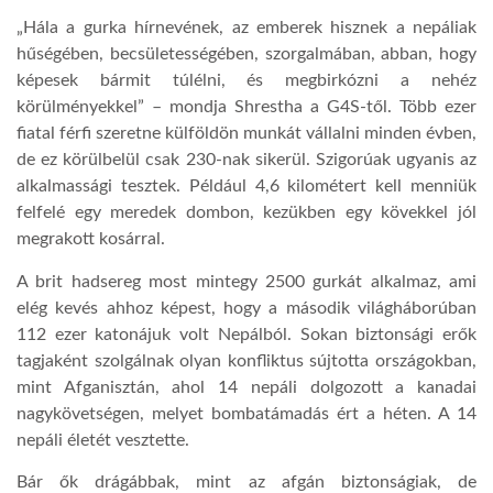
„Hála a gurka hírnevének, az emberek hisznek a nepáliak
hűségében, becsületességében, szorgalmában, abban, hogy
képesek bármit túlélni, és megbirkózni a nehéz
körülményekkel” – mondja Shrestha a G4S-től. Több ezer
fiatal férfi szeretne külföldön munkát vállalni minden évben,
de ez körülbelül csak 230-nak sikerül. Szigorúak ugyanis az
alkalmassági tesztek. Például 4,6 kilométert kell menniük
felfelé egy meredek dombon, kezükben egy kövekkel jól
megrakott kosárral.
A brit hadsereg most mintegy 2500 gurkát alkalmaz, ami
elég kevés ahhoz képest, hogy a második világháborúban
112 ezer katonájuk volt Nepálból. Sokan biztonsági erők
tagjaként szolgálnak olyan konfliktus sújtotta országokban,
mint Afganisztán, ahol 14 nepáli dolgozott a kanadai
nagykövetségen, melyet bombatámadás ért a héten. A 14
nepáli életét vesztette.
Bár ők drágábbak, mint az afgán biztonságiak, de