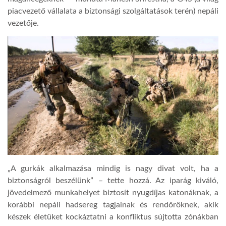
piacvezető vállalata a biztonsági szolgáltatások terén) nepáli
vezetője.
„A gurkák alkalmazása mindig is nagy divat volt, ha a
biztonságról beszélünk” – tette hozzá. Az iparág kiváló,
jövedelmező munkahelyet biztosít nyugdíjas katonáknak, a
korábbi nepáli hadsereg tagjainak és rendőröknek, akik
készek életüket kockáztatni a konfliktus sújtotta zónákban