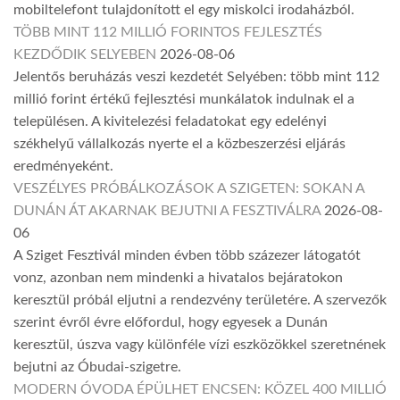
mobiltelefont tulajdonított el egy miskolci irodaházból.
TÖBB MINT 112 MILLIÓ FORINTOS FEJLESZTÉS
KEZDŐDIK SELYEBEN
2026-08-06
Jelentős beruházás veszi kezdetét Selyében: több mint 112
millió forint értékű fejlesztési munkálatok indulnak el a
településen. A kivitelezési feladatokat egy edelényi
székhelyű vállalkozás nyerte el a közbeszerzési eljárás
eredményeként.
VESZÉLYES PRÓBÁLKOZÁSOK A SZIGETEN: SOKAN A
DUNÁN ÁT AKARNAK BEJUTNI A FESZTIVÁLRA
2026-08-
06
A Sziget Fesztivál minden évben több százezer látogatót
vonz, azonban nem mindenki a hivatalos bejáratokon
keresztül próbál eljutni a rendezvény területére. A szervezők
szerint évről évre előfordul, hogy egyesek a Dunán
keresztül, úszva vagy különféle vízi eszközökkel szeretnének
bejutni az Óbudai-szigetre.
MODERN ÓVODA ÉPÜLHET ENCSEN: KÖZEL 400 MILLIÓ