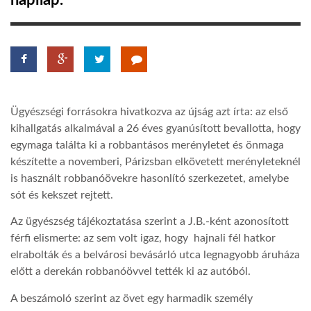
napilap.
TROPICALMAGAZIN
GLOBOTV
Ügyészségi forrásokra hivatkozva az újság azt írta: az első
AFRIKA TUDÁSTÁR
kihallgatás alkalmával a 26 éves gyanúsított bevallotta, hogy
egymaga találta ki a robbantásos merényletet és önmaga
készítette a novemberi, Párizsban elkövetett merényleteknél
A NAP SZÉPE
is használt robbanóövekre hasonlító szerkezetet, amelybe
sót és kekszet rejtett.
LINKTR.EE
Az ügyészség tájékoztatása szerint a J.B.-ként azonosított
férfi elismerte: az sem volt igaz, hogy hajnali fél hatkor
GLOBOZSARU
elrabolták és a belvárosi bevásárló utca legnagyobb áruháza
előtt a derekán robbanóövvel tették ki az autóból.
DOBRAVERO.HU
A beszámoló szerint az övet egy harmadik személy