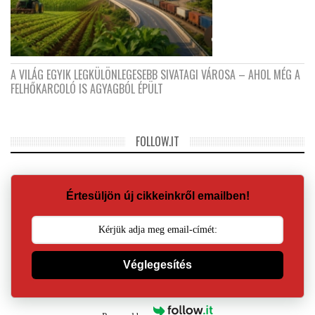
A VILÁG EGYIK LEGKÜLÖNLEGESEBB SIVATAGI VÁROSA – AHOL MÉG A
FELHŐKARCOLÓ IS AGYAGBÓL ÉPÜLT
FOLLOW.IT
Értesüljön új cikkeinkről emailben!
Véglegesítés