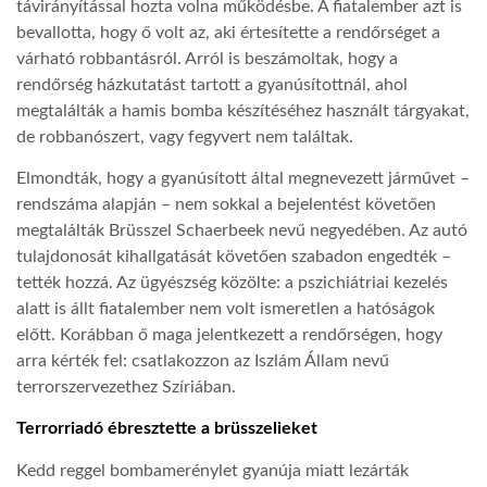
távirányítással hozta volna működésbe. A fiatalember azt is
bevallotta, hogy ő volt az, aki értesítette a rendőrséget a
LATIMO.HU
várható robbantásról. Arról is beszámoltak, hogy a
rendőrség házkutatást tartott a gyanúsítottnál, ahol
megtalálták a hamis bomba készítéséhez használt tárgyakat,
GLOBOBOOK
de robbanószert, vagy fegyvert nem találtak.
Elmondták, hogy a gyanúsított által megnevezett járművet –
rendszáma alapján – nem sokkal a bejelentést követően
megtalálták Brüsszel Schaerbeek nevű negyedében. Az autó
tulajdonosát kihallgatását követően szabadon engedték –
tették hozzá. Az ügyészség közölte: a pszichiátriai kezelés
alatt is állt fiatalember nem volt ismeretlen a hatóságok
előtt. Korábban ő maga jelentkezett a rendőrségen, hogy
arra kérték fel: csatlakozzon az Iszlám Állam nevű
terrorszervezethez Szíriában.
Terrorriadó ébresztette a brüsszelieket
Kedd reggel bombamerénylet gyanúja miatt lezárták