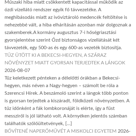
Műszaki hiba miatt csökkentett kapacitással működik az
ózdi vízellátó rendszer egyik fő távvezetéke. A
meghibásodás miatt az ivóvíztároló medencék feltöltése is
nehezebbé vált, a hiba elhárításán azonban már dolgoznak a
szakemberek.A kormány augusztus 7-i hőségriasztási
gyorsjelentése szerint Ózd biztonságos vízellátását két
távvezeték, egy 500-as és egy 600-as vezeték biztosítja.
TŰZ ÜTÖTT KI A BEKECSI-HEGYEN, A SZÁRAZ
NÖVÉNYZET MIATT GYORSAN TERJEDTEK A LÁNGOK
2026-08-07
Tűz keletkezett pénteken a délelőtti órákban a Bekecsi-
hegyen, más néven a Nagy-hegyen – számolt be róla a
Szerencsi Hírek. A beszámoló szerint a lángok több ponton
is gyorsan terjedtek a kiszáradt, földközeli növényzetben. A
tűz időnként a fák lombkoronáját is elérte, így a füst
messziről is jól látható volt. A környéken jelentős számban
találhatók szőlőültetvények, […]
BŐVÍTENÉ NAPERŐMŰVÉT A MISKOLCI EGYETEM
2026-