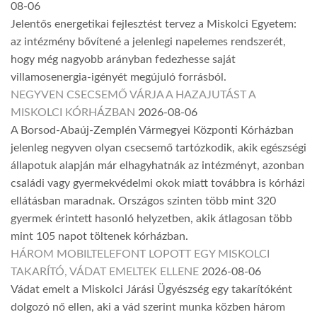
08-06
Jelentős energetikai fejlesztést tervez a Miskolci Egyetem:
az intézmény bővítené a jelenlegi napelemes rendszerét,
hogy még nagyobb arányban fedezhesse saját
villamosenergia-igényét megújuló forrásból.
NEGYVEN CSECSEMŐ VÁRJA A HAZAJUTÁST A
MISKOLCI KÓRHÁZBAN
2026-08-06
A Borsod-Abaúj-Zemplén Vármegyei Központi Kórházban
jelenleg negyven olyan csecsemő tartózkodik, akik egészségi
állapotuk alapján már elhagyhatnák az intézményt, azonban
családi vagy gyermekvédelmi okok miatt továbbra is kórházi
ellátásban maradnak. Országos szinten több mint 320
gyermek érintett hasonló helyzetben, akik átlagosan több
mint 105 napot töltenek kórházban.
HÁROM MOBILTELEFONT LOPOTT EGY MISKOLCI
TAKARÍTÓ, VÁDAT EMELTEK ELLENE
2026-08-06
Vádat emelt a Miskolci Járási Ügyészség egy takarítóként
dolgozó nő ellen, aki a vád szerint munka közben három