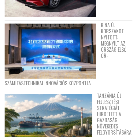
KÍNA ÚJ
KORSZAKOT
NYITOTT:
MEGNYÍLT AZ
ORSZÁG ELSŐ
ŰR-
SZÁMÍTÁSTECHNIKAI INNOVÁCIÓS KÖZPONTJA
TANZÁNIA ÚJ
FEJLESZTÉSI
STRATÉGIÁT
HIRDETETT A
GAZDASÁGI
NÖVEKEDÉS
FELGYORSÍTÁSÁRA