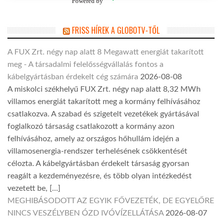
Powered by
FRISS HÍREK A GLOBOTV-TŐL
A FUX Zrt. négy nap alatt 8 Megawatt energiát takarított
meg - A társadalmi felelősségvállalás fontos a
kábelgyártásban érdekelt cég számára
2026-08-08
A miskolci székhelyű FUX Zrt. négy nap alatt 8,32 MWh
villamos energiát takarított meg a kormány felhívásához
csatlakozva. A szabad és szigetelt vezetékek gyártásával
foglalkozó társaság csatlakozott a kormány azon
felhívásához, amely az országos hőhullám idején a
villamosenergia-rendszer terhelésének csökkentését
célozta. A kábelgyártásban érdekelt társaság gyorsan
reagált a kezdeményezésre, és több olyan intézkedést
vezetett be, […]
MEGHIBÁSODOTT AZ EGYIK FŐVEZETÉK, DE EGYELŐRE
NINCS VESZÉLYBEN ÓZD IVÓVÍZELLÁTÁSA
2026-08-07