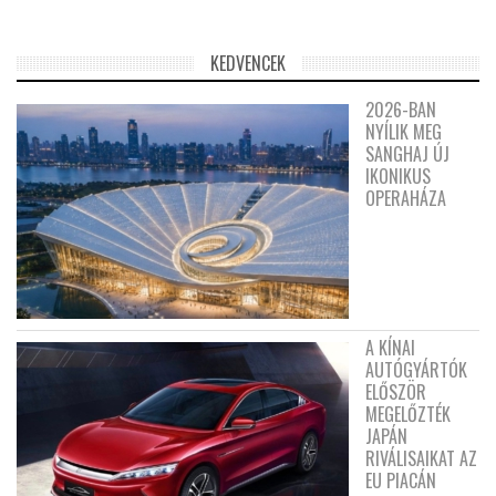
KEDVENCEK
2026-BAN
NYÍLIK MEG
SANGHAJ ÚJ
IKONIKUS
OPERAHÁZA
A KÍNAI
AUTÓGYÁRTÓK
ELŐSZÖR
MEGELŐZTÉK
JAPÁN
RIVÁLISAIKAT AZ
EU PIACÁN