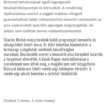
Brüsszel belvárosának egyik legnagyobb
bevásárlóközpontját és környékét. A rendőrség
tájékoztatása szerint a reggeli órákban elfogott
gyanúsítottnál talált robbanóövhöz hasonló szerkezetet az
arra szakosodott speciális egységek megvizsgálták, de
abban nem találtak benne robbanószerkezetet.
Charles Michel miniszterelnök keddi programjait lemondta és
válságstábot hívott össze. Az ülést követően kijelentette: a
biztonsági szolgálatok rendkívüli készültségben
maradnak. Beszámolók szerint a bevásárló utca környékét lezárták,
a forgalmat elterelték. A közeli Rogier metróállomáson a
szerelvények nem álltak meg, a megálló nem volt látogatható.
Brüsszel belvárosa felett rendőrségi helikopter körözött. A
rendőrségi akciót követően a zárlatot feloldották.
(Visited 5 times, 1 visits today)