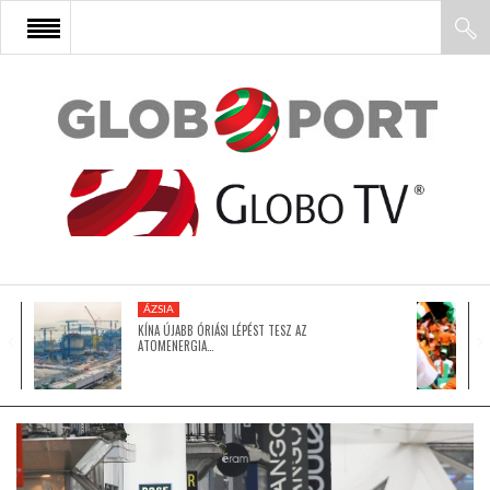
FŐOLDAL
AFRIKA
EURÓPA
ÁZSIA
ÁZSIA
KÍNA ÚJABB ÓRIÁSI LÉPÉST TESZ AZ
ATOMENERGIA…
ÉSZAK-AMERIKA
LATIN-AMERIKA