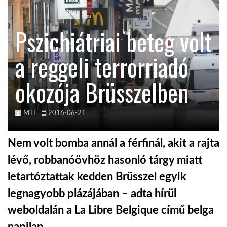
KÖZEL-KELET
Pszichiátriai beteg volt
a reggeli terrorriadó
AUSZTRÁLIA
okozója Brüsszelben
A VILÁG ITTHON
MTI
2016-06-21
MÉDIA
Nem volt bomba annál a férfinál, akit a rajta
lévő, robbanóövhöz hasonló tárgy miatt
letartóztattak kedden Brüsszel egyik
GLOBOTV BP
legnagyobb plázájában – adta hírül
weboldalán a La Libre Belgique című belga
HÍR3D