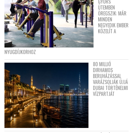
GYORS
ÜTEMBEN
ÖREGSZIK: MÁR
MINDEN
NEGYEDIK EMBER
KÖZELÍT A
NYUGDÍJKORHOZ
80 MILLIÓ
DIRHAMOS
BERUHÁZÁSSAL
VARÁZSOLJÁK ÚJJÁ
DUBAI TÖRTÉNELMI
VÍZPARTJÁT