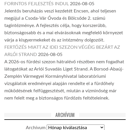
FORINTOS FEJLESZTÉS INDUL
2026-08-05
Jelentős beruházás veszi kezdetét Encsen, ahol teljesen
megújul a Csoda-Vár Óvoda és Bölcsőde 2. számú
tagintézménye. A fejlesztés célja, hogy korszerűbb,
biztonságosabb és a mai elvárásoknak megfelelő környezet
várja a kisgyermekeket és az intézmény dolgozóit.
FERTŐZÉS MIATT AZ IDEI SZEZON VÉGÉIG BEZÁRT AZ
ARLÓI STRAND
2026-08-05
A 2026-os fürdési szezon hátralévő részében nem fogadhat
látogatókat az Arlói Suvadás Liget Strand. A Borsod-Abaúj-
Zemplén Vármegyei Kormányhivatal laboratóriumi
vizsgálatok eredményei alapján rendelte el a fürdőhely
működésének felfüggesztését, miután a vízminőség már
nem felelt meg a biztonságos fürdőzés feltételeinek.
ARCHÍVUM
Archívum