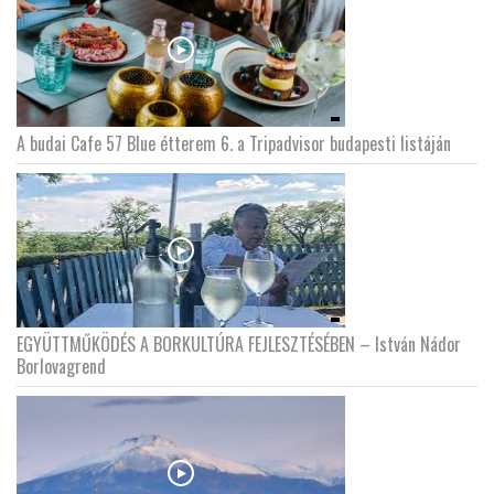
A budai Cafe 57 Blue étterem 6. a Tripadvisor budapesti listáján
EGYÜTTMŰKÖDÉS A BORKULTÚRA FEJLESZTÉSÉBEN – István Nádor
Borlovagrend