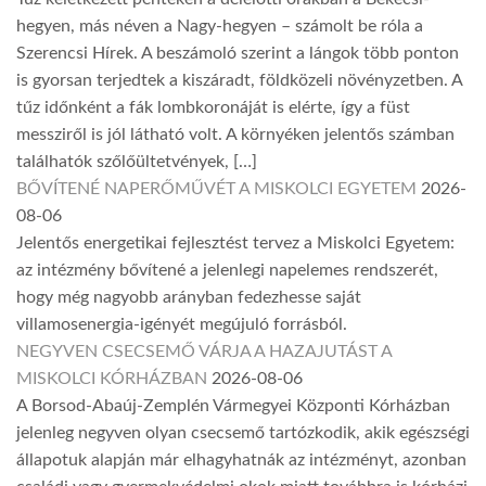
hegyen, más néven a Nagy-hegyen – számolt be róla a
Szerencsi Hírek. A beszámoló szerint a lángok több ponton
is gyorsan terjedtek a kiszáradt, földközeli növényzetben. A
tűz időnként a fák lombkoronáját is elérte, így a füst
messziről is jól látható volt. A környéken jelentős számban
találhatók szőlőültetvények, […]
BŐVÍTENÉ NAPERŐMŰVÉT A MISKOLCI EGYETEM
2026-
08-06
Jelentős energetikai fejlesztést tervez a Miskolci Egyetem:
az intézmény bővítené a jelenlegi napelemes rendszerét,
hogy még nagyobb arányban fedezhesse saját
villamosenergia-igényét megújuló forrásból.
NEGYVEN CSECSEMŐ VÁRJA A HAZAJUTÁST A
MISKOLCI KÓRHÁZBAN
2026-08-06
A Borsod-Abaúj-Zemplén Vármegyei Központi Kórházban
jelenleg negyven olyan csecsemő tartózkodik, akik egészségi
állapotuk alapján már elhagyhatnák az intézményt, azonban