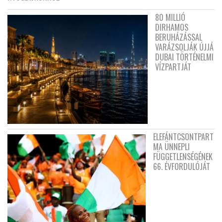
80 MILLIÓ
DIRHAMOS
BERUHÁZÁSSAL
VARÁZSOLJÁK ÚJJÁ
DUBAI TÖRTÉNELMI
VÍZPARTJÁT
ELEFÁNTCSONTPART
MA ÜNNEPLI
FÜGGETLENSÉGÉNEK
66. ÉVFORDULÓJÁT