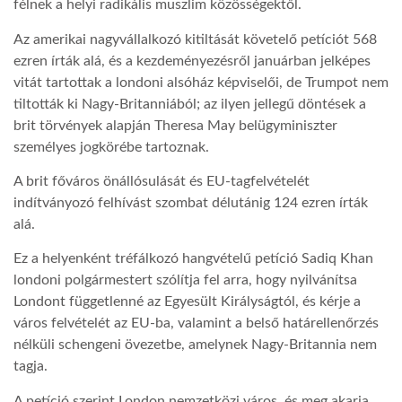
félnek a helyi radikális muszlim közösségektől.
Az amerikai nagyvállalkozó kitiltását követelő petíciót 568
ezren írták alá, és a kezdeményezésről januárban jelképes
vitát tartottak a londoni alsóház képviselői, de Trumpot nem
tiltották ki Nagy-Britanniából; az ilyen jellegű döntések a
brit törvények alapján Theresa May belügyminiszter
személyes jogkörébe tartoznak.
A brit főváros önállósulását és EU-tagfelvételét
indítványozó felhívást szombat délutánig 124 ezren írták
alá.
Ez a helyenként tréfálkozó hangvételű petíció Sadiq Khan
londoni polgármestert szólítja fel arra, hogy nyilvánítsa
Londont függetlenné az Egyesült Királyságtól, és kérje a
város felvételét az EU-ba, valamint a belső határellenőrzés
nélküli schengeni övezetbe, amelynek Nagy-Britannia nem
tagja.
A petíció szerint London nemzetközi város, és meg akarja