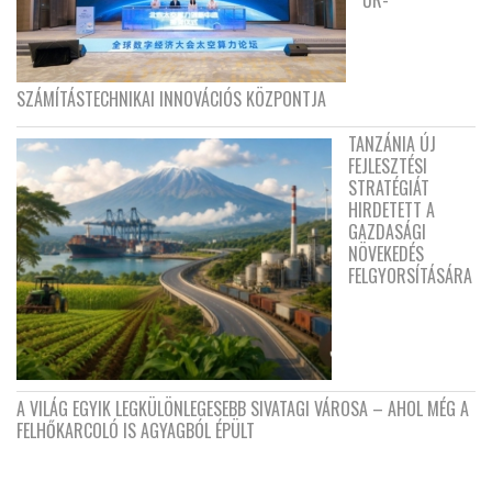
ŰR-
SZÁMÍTÁSTECHNIKAI INNOVÁCIÓS KÖZPONTJA
TANZÁNIA ÚJ
FEJLESZTÉSI
STRATÉGIÁT
HIRDETETT A
GAZDASÁGI
NÖVEKEDÉS
FELGYORSÍTÁSÁRA
A VILÁG EGYIK LEGKÜLÖNLEGESEBB SIVATAGI VÁROSA – AHOL MÉG A
FELHŐKARCOLÓ IS AGYAGBÓL ÉPÜLT