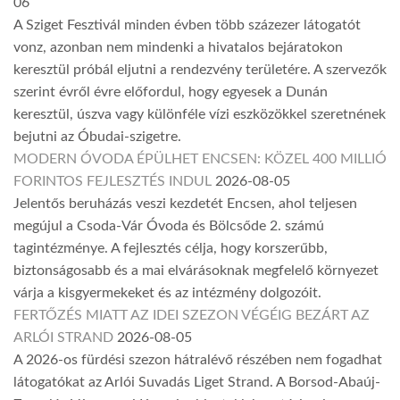
06
A Sziget Fesztivál minden évben több százezer látogatót
vonz, azonban nem mindenki a hivatalos bejáratokon
keresztül próbál eljutni a rendezvény területére. A szervezők
szerint évről évre előfordul, hogy egyesek a Dunán
keresztül, úszva vagy különféle vízi eszközökkel szeretnének
bejutni az Óbudai-szigetre.
MODERN ÓVODA ÉPÜLHET ENCSEN: KÖZEL 400 MILLIÓ
FORINTOS FEJLESZTÉS INDUL
2026-08-05
Jelentős beruházás veszi kezdetét Encsen, ahol teljesen
megújul a Csoda-Vár Óvoda és Bölcsőde 2. számú
tagintézménye. A fejlesztés célja, hogy korszerűbb,
biztonságosabb és a mai elvárásoknak megfelelő környezet
várja a kisgyermekeket és az intézmény dolgozóit.
FERTŐZÉS MIATT AZ IDEI SZEZON VÉGÉIG BEZÁRT AZ
ARLÓI STRAND
2026-08-05
A 2026-os fürdési szezon hátralévő részében nem fogadhat
látogatókat az Arlói Suvadás Liget Strand. A Borsod-Abaúj-