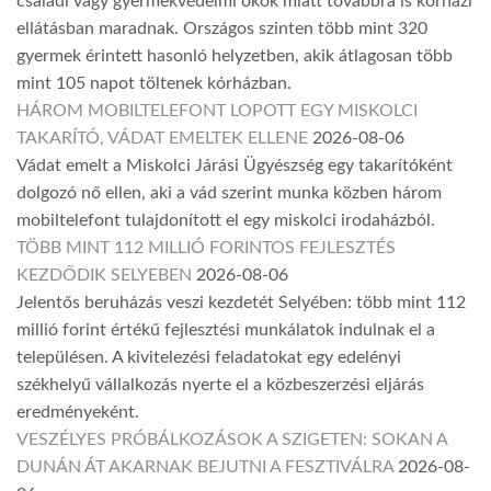
családi vagy gyermekvédelmi okok miatt továbbra is kórházi
ellátásban maradnak. Országos szinten több mint 320
gyermek érintett hasonló helyzetben, akik átlagosan több
mint 105 napot töltenek kórházban.
HÁROM MOBILTELEFONT LOPOTT EGY MISKOLCI
TAKARÍTÓ, VÁDAT EMELTEK ELLENE
2026-08-06
Vádat emelt a Miskolci Járási Ügyészség egy takarítóként
dolgozó nő ellen, aki a vád szerint munka közben három
mobiltelefont tulajdonított el egy miskolci irodaházból.
TÖBB MINT 112 MILLIÓ FORINTOS FEJLESZTÉS
KEZDŐDIK SELYEBEN
2026-08-06
Jelentős beruházás veszi kezdetét Selyében: több mint 112
millió forint értékű fejlesztési munkálatok indulnak el a
településen. A kivitelezési feladatokat egy edelényi
székhelyű vállalkozás nyerte el a közbeszerzési eljárás
eredményeként.
VESZÉLYES PRÓBÁLKOZÁSOK A SZIGETEN: SOKAN A
DUNÁN ÁT AKARNAK BEJUTNI A FESZTIVÁLRA
2026-08-