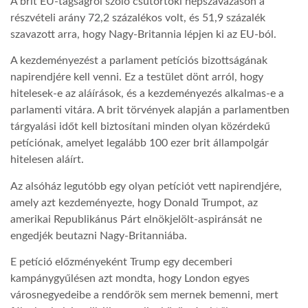
A brit EU-tagságról szóló csütörtöki népszavazáson a
részvételi arány 72,2 százalékos volt, és 51,9 százalék
LATIMO.HU
szavazott arra, hogy Nagy-Britannia lépjen ki az EU-ból.
A kezdeményezést a parlament petíciós bizottságának
GLOBOBOOK
napirendjére kell venni. Ez a testület dönt arról, hogy
hitelesek-e az aláírások, és a kezdeményezés alkalmas-e a
parlamenti vitára. A brit törvények alapján a parlamentben
tárgyalási időt kell biztosítani minden olyan közérdekű
petíciónak, amelyet legalább 100 ezer brit állampolgár
hitelesen aláírt.
Az alsóház legutóbb egy olyan petíciót vett napirendjére,
amely azt kezdeményezte, hogy Donald Trumpot, az
amerikai Republikánus Párt elnökjelölt-aspiránsát ne
engedjék beutazni Nagy-Britanniába.
E petíció előzményeként Trump egy decemberi
kampánygyűlésen azt mondta, hogy London egyes
városnegyedeibe a rendőrök sem mernek bemenni, mert