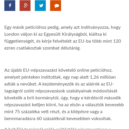
TROPICALMAGAZIN
Egy másik petícióhoz pedig, amely azt indítványozza, hogy
GLOBOTV
London váljon ki az Egyesült Királyságból, kiáltsa ki
függetlenségét, és kérje felvételét az EU-ba több mint 120
ezren csatlakoztak szombat délutánig.
AFRIKA TUDÁSTÁR
A NAP SZÉPE
Az újabb EU-népszavazást követelő online petícióhoz,
amelyet pénteken indítottak, egy nap alatt 1,26 millióan
adták a nevüket. A kezdeményezők és az aláírók az EU-
LINKTR.EE
tagságról szóló népszavazások szabályainak módosítását
követelik a brit kormánytól, úgy, hogy e kérdésről második
GLOBOZSARU
népszavazást kelljen kiírni, ha az elsőn a választók kevesebb
mint 75 százaléka vett részt, és a kilépésre vagy a
bennmaradásra 60 százaléknál kevesebben voksoltak.
DOBRAVERO.HU