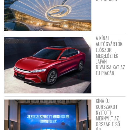
A KÍNAI
AUTÓGYÁRTÓK
ELŐSZÖR
MEGELŐZTÉK
JAPÁN
RIVÁLISAIKAT AZ
EU PIACÁN
KÍNA ÚJ
KORSZAKOT
NYITOTT:
MEGNYÍLT AZ
ORSZÁG ELSŐ