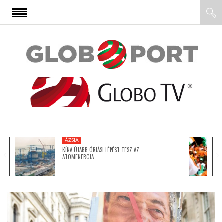
FŐOLDAL
AFRIKA
EURÓPA
ÁZSIA
ÁZSIA
KÍNA ÚJABB ÓRIÁSI LÉPÉST TESZ AZ
ATOMENERGIA…
ÉSZAK-AMERIKA
LATIN-AMERIKA