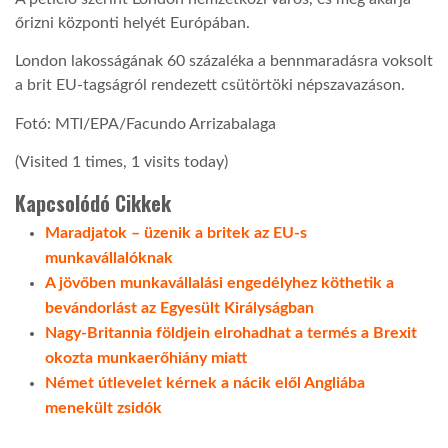
őrizni központi helyét Európában.
London lakosságának 60 százaléka a bennmaradásra voksolt
a brit EU-tagságról rendezett csütörtöki népszavazáson.
Fotó: MTI/EPA/Facundo Arrizabalaga
(Visited 1 times, 1 visits today)
Kapcsolódó Cikkek
Maradjatok – üzenik a britek az EU-s
munkavállalóknak
A jövőben munkavállalási engedélyhez köthetik a
bevándorlást az Egyesült Királyságban
Nagy-Britannia földjein elrohadhat a termés a Brexit
okozta munkaerőhiány miatt
Német útlevelet kérnek a nácik elől Angliába
menekült zsidók