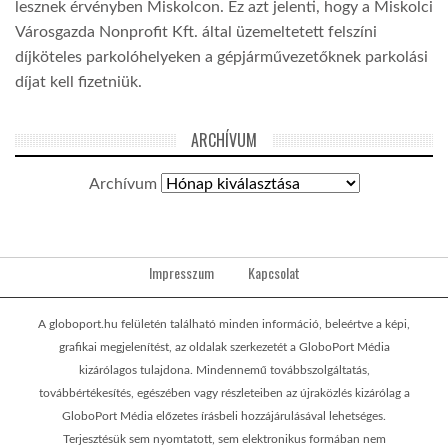
lesznek érvényben Miskolcon. Ez azt jelenti, hogy a Miskolci
Városgazda Nonprofit Kft. által üzemeltetett felszíni
díjköteles parkolóhelyeken a gépjárművezetőknek parkolási
díjat kell fizetniük.
ARCHÍVUM
Archívum
Impresszum
Kapcsolat
A globoport.hu felületén található minden információ, beleértve a képi,
grafikai megjelenítést, az oldalak szerkezetét a GloboPort Média
kizárólagos tulajdona. Mindennemű továbbszolgáltatás,
továbbértékesítés, egészében vagy részleteiben az újraközlés kizárólag a
GloboPort Média előzetes írásbeli hozzájárulásával lehetséges.
Terjesztésük sem nyomtatott, sem elektronikus formában nem