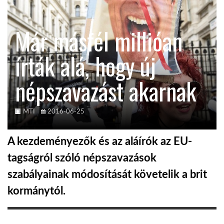
KÖZEL-KELET
Már másfél millióan
írták alá, hogy új
AUSZTRÁLIA
népszavazást akarnak
A VILÁG ITTHON
MTI
2016-06-25
MÉDIA
A kezdeményezők és az aláírók az EU-
tagságról szóló népszavazások
szabályainak módosítását követelik a brit
GLOBOTV BP
kormánytól.
HÍR3D