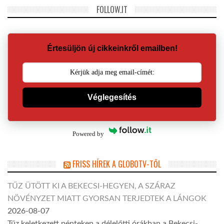
FOLLOW.IT
Értesüljön új cikkeinkről emailben!
Véglegesítés
Powered by
FRISS HÍREK A GLOBOTV-TŐL
TŰZ ÜTÖTT KI A BEKECSI-HEGYEN, A SZÁRAZ
NÖVÉNYZET MIATT GYORSAN TERJEDTEK A LÁNGOK
2026-08-07
Tűz keletkezett pénteken a délelőtti órákban a Bekecsi-