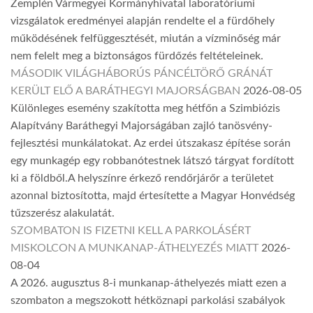
Zemplén Vármegyei Kormányhivatal laboratóriumi
vizsgálatok eredményei alapján rendelte el a fürdőhely
működésének felfüggesztését, miután a vízminőség már
nem felelt meg a biztonságos fürdőzés feltételeinek.
MÁSODIK VILÁGHÁBORÚS PÁNCÉLTÖRŐ GRÁNÁT
KERÜLT ELŐ A BARÁTHEGYI MAJORSÁGBAN
2026-08-05
Különleges esemény szakította meg hétfőn a Szimbiózis
Alapítvány Baráthegyi Majorságában zajló tanösvény-
fejlesztési munkálatokat. Az erdei útszakasz építése során
egy munkagép egy robbanótestnek látszó tárgyat fordított
ki a földből.A helyszínre érkező rendőrjárőr a területet
azonnal biztosította, majd értesítette a Magyar Honvédség
tűzszerész alakulatát.
SZOMBATON IS FIZETNI KELL A PARKOLÁSÉRT
MISKOLCON A MUNKANAP-ÁTHELYEZÉS MIATT
2026-
08-04
A 2026. augusztus 8-i munkanap-áthelyezés miatt ezen a
szombaton a megszokott hétköznapi parkolási szabályok