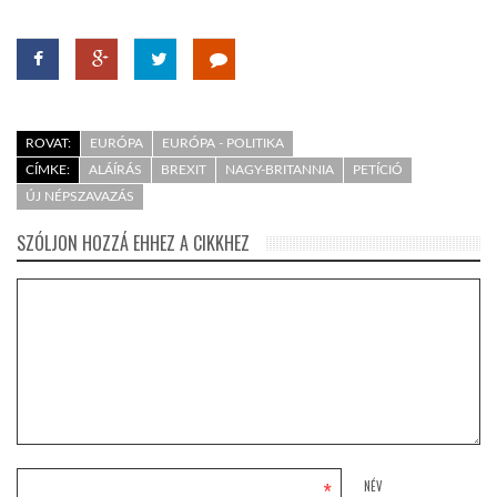
ROVAT:
EURÓPA
EURÓPA - POLITIKA
CÍMKE:
ALÁÍRÁS
BREXIT
NAGY-BRITANNIA
PETÍCIÓ
ÚJ NÉPSZAVAZÁS
SZÓLJON HOZZÁ EHHEZ A CIKKHEZ
*
NÉV