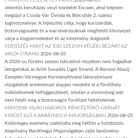
FORINTOS FEJLESZTÉS INDUL
2026-08-05
Jelentős beruházás veszi kezdetét Encsen, ahol teljesen
megújul a Csoda-Vár Óvoda és Bölcsőde 2. számú
tagintézménye. A fejlesztés célja, hogy korszerűbb,
biztonságosabb és a mai elvárásoknak megfelelő környezet
várja a kisgyermekeket és az intézmény dolgozóit.
FERTŐZÉS MIATT AZ IDEI SZEZON VÉGÉIG BEZÁRT AZ
ARLÓI STRAND
2026-08-05
A 2026-os fürdési szezon hátralévő részében nem fogadhat
látogatókat az Arlói Suvadás Liget Strand. A Borsod-Abaúj-
Zemplén Vármegyei Kormányhivatal laboratóriumi
vizsgálatok eredményei alapján rendelte el a fürdőhely
működésének felfüggesztését, miután a vízminőség már
nem felelt meg a biztonságos fürdőzés feltételeinek.
MÁSODIK VILÁGHÁBORÚS PÁNCÉLTÖRŐ GRÁNÁT
KERÜLT ELŐ A BARÁTHEGYI MAJORSÁGBAN
2026-08-05
Különleges esemény szakította meg hétfőn a Szimbiózis
Alapítvány Baráthegyi Majorságában zajló tanösvény-