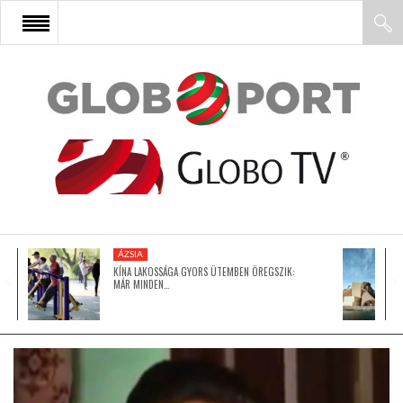
FŐOLDAL
AFRIKA
EURÓPA
ÁZSIA
ÁZSIA
KÍNA LAKOSSÁGA GYORS ÜTEMBEN ÖREGSZIK:
MÁR MINDEN…
ÉSZAK-AMERIKA
LATIN-AMERIKA