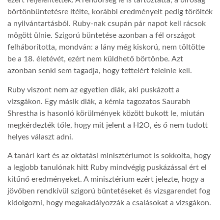
ezért feljelentették. A rendőrség le is tartóztatta, a bíróság
börtönbüntetésre ítélte, korábbi eredményeit pedig törölték
LATIMO.HU
a nyilvántartásból. Ruby-nak csupán pár napot kell rácsok
mögött ülnie. Szigorú büntetése azonban a fél országot
felháborította, mondván: a lány még kiskorú, nem töltötte
GLOBOBOOK
be a 18. életévét, ezért nem küldhető börtönbe. Azt
azonban senki sem tagadja, hogy tetteiért felelnie kell.
Ruby viszont nem az egyetlen diák, aki puskázott a
vizsgákon. Egy másik diák, a kémia tagozatos Saurabh
Shrestha is hasonló körülmények között bukott le, miután
megkérdezték tőle, hogy mit jelent a H2O, és ő nem tudott
helyes választ adni.
A tanári kart és az oktatási minisztériumot is sokkolta, hogy
a legjobb tanulónak hitt Ruby mindvégig puskázással ért el
kitűnő eredményeket. A minisztérium ezért jelezte, hogy a
jövőben rendkívül szigorú büntetéseket és vizsgarendet fog
kidolgozni, hogy megakadályozzák a csalásokat a vizsgákon.