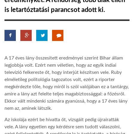
eredményket. A rendőrség több diák ellen
is letartóztatási parancsot adott ki.
TROPICALMAGAZIN
GLOBOTV
AFRIKA TUDÁSTÁR
A 17 éves lány összesített eredményei szerint Bihar állam
legjobbja volt. Ezért nem véletlen, hogy az egyik indiai
A NAP SZÉPE
televízió felkereste őt, hogy interjút készítsen vele. Ruby
elméletileg politológia tagozatos volt, ezért a riporter
megkérdezte tőle, hogy miről is szól valójában ez a tantárgy,
LINKTR.EE
amire a lány azt felelte teljes magabiztossággal: a főzésről.
Ekkor vált mindenki számára gyanússá, hogy a 17 éves lány
nem az, aminek látszik.
GLOBOZSARU
Az iskolája ezért be hívatta őt, vizsgáit pedig újrairatták
vele. A lány egyetlen egy kérdésre sem tudott válaszolni,
DOBRAVERO.HU