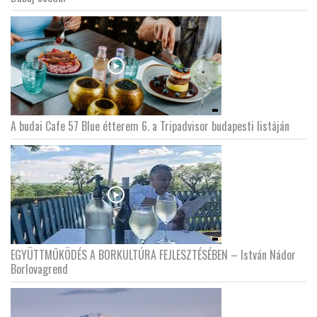
A budai Cafe 57 Blue étterem 6. a Tripadvisor budapesti listáján
EGYÜTTMŰKÖDÉS A BORKULTÚRA FEJLESZTÉSÉBEN – István Nádor
Borlovagrend