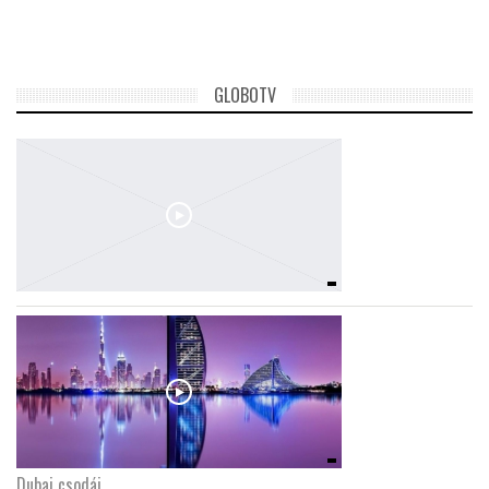
GLOBOTV
Dubaj csodái