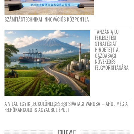
SZÁMÍTÁSTECHNIKAI INNOVÁCIÓS KÖZPONTJA
TANZÁNIA ÚJ
FEJLESZTÉSI
STRATÉGIÁT
HIRDETETT A
GAZDASÁGI
NÖVEKEDÉS
FELGYORSÍTÁSÁRA
A VILÁG EGYIK LEGKÜLÖNLEGESEBB SIVATAGI VÁROSA – AHOL MÉG A
FELHŐKARCOLÓ IS AGYAGBÓL ÉPÜLT
FOLLOW.IT