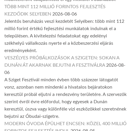
TÖBB MINT 112 MILLIÓ FORINTOS FEJLESZTÉS
KEZDŐDIK SELYEBEN
2026-08-06
Jelentős beruházás veszi kezdetét Selyében: több mint 112
millió forint értékű fejlesztési munkálatok indulnak el a
településen. A kivitelezési feladatokat egy edelényi
székhelyű vállalkozás nyerte el a közbeszerzési eljárás
eredményeként.
VESZÉLYES PRÓBÁLKOZÁSOK A SZIGETEN: SOKAN A
DUNÁN ÁT AKARNAK BEJUTNI A FESZTIVÁLRA
2026-08-
06
A Sziget Fesztivál minden évben több százezer látogatót
vonz, azonban nem mindenki a hivatalos bejáratokon
keresztül próbál eljutni a rendezvény területére. A szervezők
szerint évről évre előfordul, hogy egyesek a Dunán
keresztül, úszva vagy különféle vízi eszközökkel szeretnének
bejutni az Óbudai-szigetre.
MODERN ÓVODA ÉPÜLHET ENCSEN: KÖZEL 400 MILLIÓ