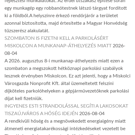
fejlesztési munkálatokat. Az erdei útszakasz építése során
egy munkagép egy robbanótestnek látszó tárgyat fordított
ki a földből.A helyszínre érkező rendőrjárőr a területet
azonnal biztosította, majd értesítette a Magyar Honvédség
tűzszerész alakulatát.
SZOMBATON IS FIZETNI KELL A PARKOLÁSÉRT
MISKOLCON A MUNKANAP-ÁTHELYEZÉS MIATT
2026-
08-04
A 2026. augusztus 8-i munkanap-áthelyezés miatt ezen a
szombaton a megszokott hétköznapi parkolási szabályok
lesznek érvényben Miskolcon. Ez azt jelenti, hogy a Miskolci
Városgazda Nonprofit Kft. által üzemeltetett felszíni
díjköteles parkolóhelyeken a gépjárművezetőknek parkolási
díjat kell fizetniük.
INGYENES ESTI STRANDOLÁSSAL SEGÍTI A LAKOSOKAT
TISZAÚJVÁROS A HŐSÉG IDEJÉN
2026-08-04
A rendkívüli hőség és a megnövekedett energiaigény miatt
átmeneti energiatakarékossági intézkedéseket vezetett be