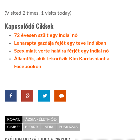
(Visited 2 times, 1 visits today)
Kapcsolódó Cikkek
72 évesen szült egy indiai nő
Leharapta gazdája fejét egy teve Indiában
Szex miatt verte halálra férjét egy indiai nő
Államfők, akik lekörözik Kim Kardashiant a
Facebookon
ROVAT:
ÁZSIA - ÉLETMÓD
CÍMKE:
BIZARR
INDIA
PUSKÁZÁS
SZÓLJON HOZZÁ EHHEZ A CIKKHEZ