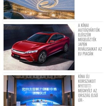
A KÍNAI
AUTÓGYÁRTÓK
ELŐSZÖR
MEGELŐZTÉK
JAPÁN
RIVÁLISAIKAT AZ
EU PIACÁN
KÍNA ÚJ
KORSZAKOT
NYITOTT:
MEGNYÍLT AZ
ORSZÁG ELSŐ
ŰR-