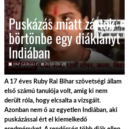
KÖZEL-KELET
Puskázás miatt zártak
börtönbe egy diáklányt
AUSZTRÁLIA
Indiában
A VILÁG ITTHON
PAP GERGELY
2016-06-28
MÉDIA
A 17 éves Ruby Rai Bihar szövetségi állam
első számú tanulója volt, amig ki nem
derült róla, hogy elcsalta a vizsgáit.
GLOBOTV BP
Azonban nem ő az egyetlen Indiában, aki
puskázással ért el kiemelkedő
HÍR3D