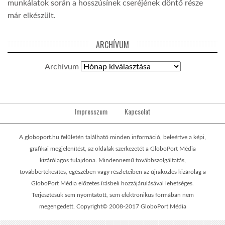
munkálatok során a hosszúsínek cseréjének döntő része
már elkészült.
ARCHÍVUM
Archívum
Impresszum
Kapcsolat
A globoport.hu felületén található minden információ, beleértve a képi,
grafikai megjelenítést, az oldalak szerkezetét a GloboPort Média
kizárólagos tulajdona. Mindennemű továbbszolgáltatás,
továbbértékesítés, egészében vagy részleteiben az újraközlés kizárólag a
GloboPort Média előzetes írásbeli hozzájárulásával lehetséges.
Terjesztésük sem nyomtatott, sem elektronikus formában nem
megengedett. Copyright© 2008-2017 GloboPort Média