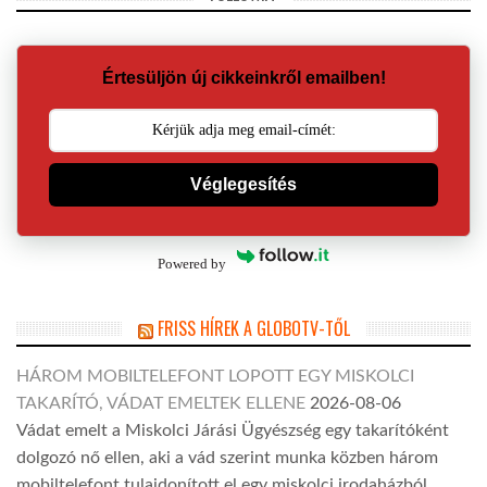
Értesüljön új cikkeinkről emailben!
Véglegesítés
Powered by
FRISS HÍREK A GLOBOTV-TŐL
HÁROM MOBILTELEFONT LOPOTT EGY MISKOLCI
TAKARÍTÓ, VÁDAT EMELTEK ELLENE
2026-08-06
Vádat emelt a Miskolci Járási Ügyészség egy takarítóként
dolgozó nő ellen, aki a vád szerint munka közben három
mobiltelefont tulajdonított el egy miskolci irodaházból.