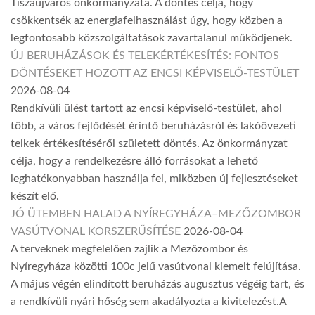
Tiszaújváros önkormányzata. A döntés célja, hogy
csökkentsék az energiafelhasználást úgy, hogy közben a
legfontosabb közszolgáltatások zavartalanul működjenek.
ÚJ BERUHÁZÁSOK ÉS TELEKÉRTÉKESÍTÉS: FONTOS
DÖNTÉSEKET HOZOTT AZ ENCSI KÉPVISELŐ-TESTÜLET
2026-08-04
Rendkívüli ülést tartott az encsi képviselő-testület, ahol
több, a város fejlődését érintő beruházásról és lakóövezeti
telkek értékesítéséről született döntés. Az önkormányzat
célja, hogy a rendelkezésre álló forrásokat a lehető
leghatékonyabban használja fel, miközben új fejlesztéseket
készít elő.
JÓ ÜTEMBEN HALAD A NYÍREGYHÁZA–MEZŐZOMBOR
VASÚTVONAL KORSZERŰSÍTÉSE
2026-08-04
A terveknek megfelelően zajlik a Mezőzombor és
Nyíregyháza közötti 100c jelű vasútvonal kiemelt felújítása.
A május végén elindított beruházás augusztus végéig tart, és
a rendkívüli nyári hőség sem akadályozta a kivitelezést.A